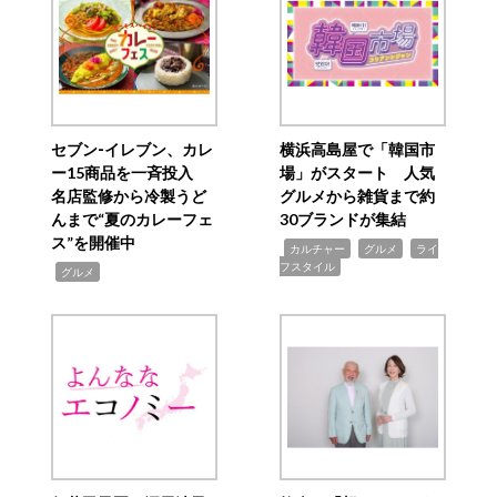
セブン‐イレブン、カレ
横浜高島屋で「韓国市
ー15商品を一斉投入
場」がスタート 人気
名店監修から冷製うど
グルメから雑貨まで約
んまで“夏のカレーフェ
30ブランドが集結
ス”を開催中
,
,
,
カルチャー
グルメ
ライ
フスタイル
,
グルメ