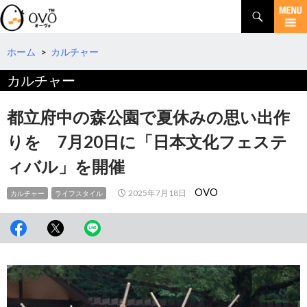
検
索
コ
ン
テ
ホーム
>
カルチャー
ン
カルチャー
ツ
へ
移
都立府中の森公園で夏休みの思い出作
動
りを 7月20日に「日本文化フェステ
ィバル」を開催
OVO
2025年7月18日
カルチャー
ライフスタイル