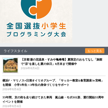
ライフスタイル
もっと見る
【京都 湯の花温泉・すみや亀峰菴】夏限定のおもてなし「旅館
で“涼”を楽しむ夏の休日」8月末まで開催中
2026年8月6日
横浜F・マリノス×日清オイリオグループ、「サッカー教室&食育講座 in 宮崎」
を開催 小学1年生～3年生の身体づくりをサポート
2026年8月6日
55年間、京の街を走り続けてきた車両 嵐山線・モボ301形、運行開始55周年
イベントを開催
2026年8月6日