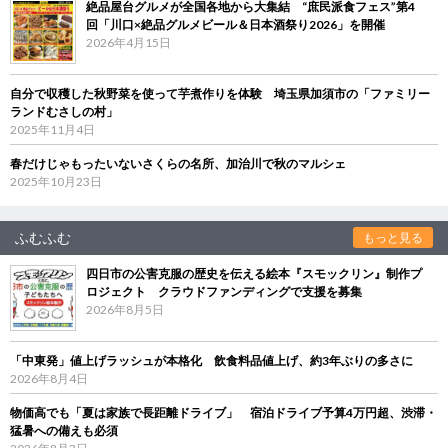
絶品屋台グルメが全国各地から大集結 “庶民派食フェス”第4
回「川口×絶品グルメビール＆日本酒祭り2026」を開催
2026年4月15日
自分で収穫した秋野菜を使って芋煮作りを体験 埼玉県加須市の「ファミリー
ランドむさしの村」
2025年11月4日
春だけじゃもったいないさくらの名所、加治川で秋のマルシェ
2025年10月23日
ふむふむ
もっと見る
四日市の公害克服の歴史を伝える絵本『スモックリン』制作プ
ロジェクト クラウドファンディングで支援を募集
2026年8月5日
「中東発」値上げラッシュが本格化 飲食料品値上げ、約3年ぶりの多さに
2026年8月4日
物価高でも「夏は家族で長距離ドライブ」 宿泊ドライブ予算4万円超、渋滞・
猛暑への備えも必須