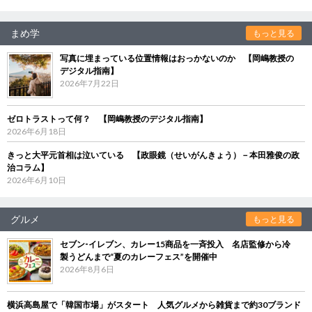
まめ学
もっと見る
写真に埋まっている位置情報はおっかないのか 【岡嶋教授の
デジタル指南】
2026年7月22日
ゼロトラストって何？ 【岡嶋教授のデジタル指南】
2026年6月18日
きっと大平元首相は泣いている 【政眼鏡（せいがんきょう）－本田雅俊の政
治コラム】
2026年6月10日
グルメ
もっと見る
セブン‐イレブン、カレー15商品を一斉投入 名店監修から冷
製うどんまで“夏のカレーフェス”を開催中
2026年8月6日
横浜高島屋で「韓国市場」がスタート 人気グルメから雑貨まで約30ブランド