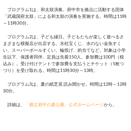
プログラム1は、和太鼓演奏。府中市を拠点に活動する団体
「武蔵国府太鼓」による和太鼓の演奏を実施する。時間は11時
～11時30分。
プログラム2は、子ども縁日。子どもたちが楽しく遊べるさ
まざまな模擬店が出店する。氷柱宝くじ、水のない金魚すく
い、スーパーボールすくい、輪投げ、的当てなど。対象は小学
生以下、保護者同伴。定員は先着150人。参加費は100円（税
込み）。受け付けテントで参加費を支払うとチケット（5枚つ
づり）を受け取れる。時間は11時30分～13時。
プログラム3は、夏の紙芝居 読み聞かせ。時間は12時～12時
30分。
詳細は、
「都立府中の森公園」公式ホームページ
から。