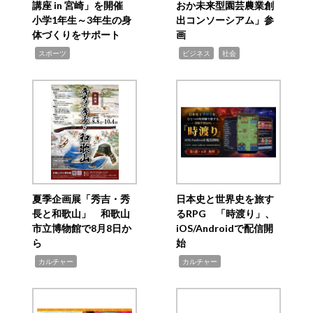
講座 in 宮崎」を開催
おか未来型園芸農業創
小学1年生～3年生の身
出コンソーシアム」参
体づくりをサポート
画
,
,
,
スポーツ
ビジネス
社会
夏季企画展「秀吉・秀
日本史と世界史を旅す
長と和歌山」 和歌山
るRPG 「時渡り」、
市立博物館で8月8日か
iOS/Androidで配信開
ら
始
,
,
カルチャー
カルチャー