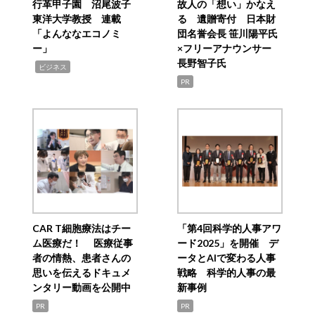
行革甲子園 沼尾波子
故人の「想い」かなえ
東洋大学教授 連載
る 遺贈寄付 日本財
「よんななエコノミ
団名誉会長 笹川陽平氏
ー」
×フリーアナウンサー
長野智子氏
,
ビジネス
PR
CAR T細胞療法はチー
「第4回科学的人事アワ
ム医療だ！ 医療従事
ード2025」を開催 デ
者の情熱、患者さんの
ータとAIで変わる人事
思いを伝えるドキュメ
戦略 科学的人事の最
ンタリー動画を公開中
新事例
PR
PR