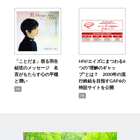
「ことだま」宿る羽生
HIV/エイズにまつわる6
結弦のメッセージ 名
つの“理解のギャッ
言がもたらす心の平穏
プ”とは？ 2030年の流
と潤い
行終結を目指すGAP6の
特設サイトを公開
PR
PR