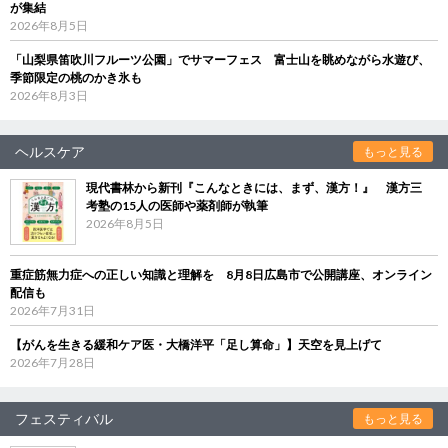
が集結
2026年8月5日
「山梨県笛吹川フルーツ公園」でサマーフェス 富士山を眺めながら水遊び、
季節限定の桃のかき氷も
2026年8月3日
ヘルスケア
もっと見る
現代書林から新刊『こんなときには、まず、漢方！』 漢方三
考塾の15人の医師や薬剤師が執筆
2026年8月5日
重症筋無力症への正しい知識と理解を 8月8日広島市で公開講座、オンライン
配信も
2026年7月31日
【がんを生きる緩和ケア医・大橋洋平「足し算命」】天空を見上げて
2026年7月28日
フェスティバル
もっと見る