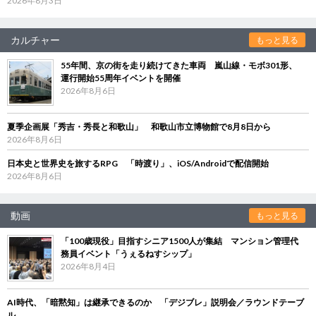
2026年8月3日
カルチャー
もっと見る
55年間、京の街を走り続けてきた車両 嵐山線・モボ301形、
運行開始55周年イベントを開催
2026年8月6日
夏季企画展「秀吉・秀長と和歌山」 和歌山市立博物館で8月8日から
2026年8月6日
日本史と世界史を旅するRPG 「時渡り」、iOS/Androidで配信開始
2026年8月6日
動画
もっと見る
「100歳現役」目指すシニア1500人が集結 マンション管理代
務員イベント「うぇるねすシップ」
2026年8月4日
AI時代、「暗黙知」は継承できるのか 「デジブレ」説明会／ラウンドテーブ
ル