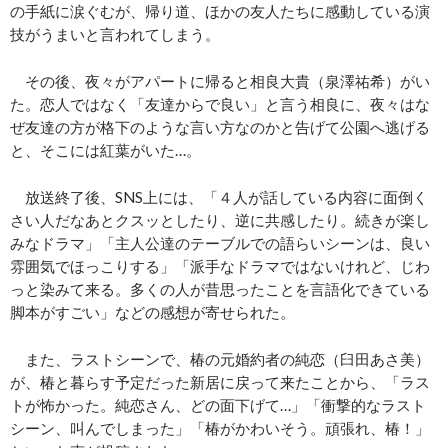
の手紙に涙ぐむが、帰り道、ほかの友人たちに感動している演
技がうまいと言われてしまう。
その後、夜々がアパートに帰ると相良大貴（泉澤祐希）がい
た。恋人ではなく「友達からで良い」と言う相良に、夜々はな
ぜ友達の方が格下のような言い方なのかと告げて公園へ逃げる
と、そこには紅葉がいた…。
放送終了後、SNS上には、「４人が話している内容に面倒く
さい人だなあとクスッとしたり、逆に共感したり。続きが楽し
みなドラマ」「主人公達のテーブルでの語らいシーンは、良い
雰囲気でほっこりする」「派手なドラマではないけれど、じわ
っと染みて来る。多くの人が昔思ったことを言語化できている
脚本がすごい」などの感想が寄せられた。
また、ラストシーンで、椿の元婚約者の純恋（臼田あさ美）
が、椿と暮らす予定だった新居に戻って来たことから、「ラス
トが怖かった。純恋さん、どの面下げて…」「衝撃的なラスト
シーン、叫んでしまった」「椿がかわいそう。頑張れ、椿！」