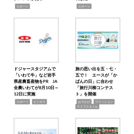
,
,
スポーツ
スポーツ
ドジャースタジアムで
旅の思い出を五・七・
「いわて牛」など岩手
五で！ エースが「か
県産農畜産物をPR JA
ばんの日」に合わせ
全農いわてが8月10日～
「旅行川柳コンテス
12日に実施
ト」を開催
,
,
,
,
,
スポーツ
ビジネス
おでかけ
ファッション
ライフスタイル