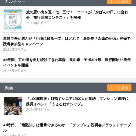
カルチャー
もっと見る
旅の思い出を五・七・五で！ エースが「かばんの日」に合わ
せ「旅行川柳コンテスト」を開催
2026年8月7日
東野圭吾が選んだ「記憶に残る一文」はどれ？ 最新作『永遠の記憶』発売で
読者参加型キャンペーン
2026年8月7日
55年間、京の街を走り続けてきた車両 嵐山線・モボ301形、運行開始55周年
イベントを開催
2026年8月6日
動画
もっと見る
「100歳現役」目指すシニア1500人が集結 マンション管理代
務員イベント「うぇるねすシップ」
2026年8月4日
AI時代、「暗黙知」は継承できるのか 「デジブレ」説明会／ラウンドテーブ
ル
2026年8月3日