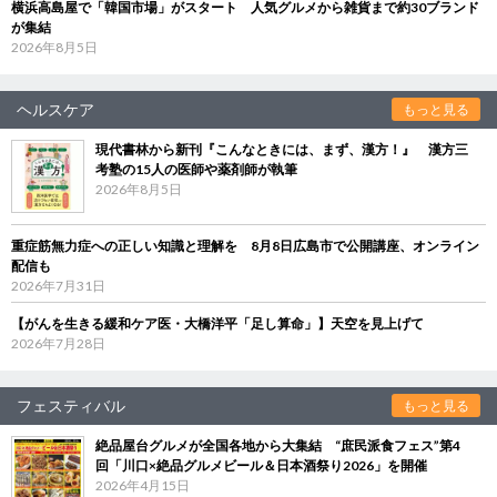
横浜高島屋で「韓国市場」がスタート 人気グルメから雑貨まで約30ブランド
が集結
2026年8月5日
ヘルスケア
もっと見る
現代書林から新刊『こんなときには、まず、漢方！』 漢方三
考塾の15人の医師や薬剤師が執筆
2026年8月5日
重症筋無力症への正しい知識と理解を 8月8日広島市で公開講座、オンライン
配信も
2026年7月31日
【がんを生きる緩和ケア医・大橋洋平「足し算命」】天空を見上げて
2026年7月28日
フェスティバル
もっと見る
絶品屋台グルメが全国各地から大集結 “庶民派食フェス”第4
回「川口×絶品グルメビール＆日本酒祭り2026」を開催
2026年4月15日