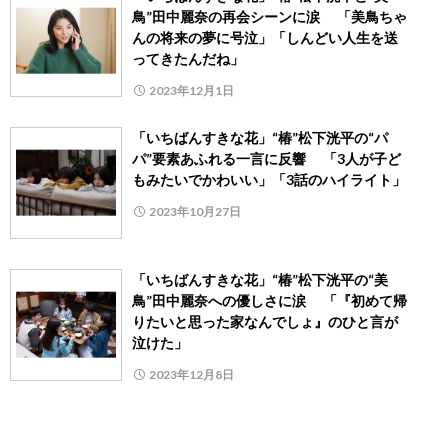
鳥”田中麗奈の再会シーンに涙 「美鳥ちゃ
んの将来の夢に号泣」「しんどい人生を送
ってきたんだね」
2023年12月1日
「いちばんすきな花」“椿”松下洸平の“パ
パ”要素あふれる一言に反響 「3人が子ど
もみたいでかわいい」「3話のハイライト」
2023年10月27日
「いちばんすきな花」“椿”松下洸平の“美
鳥”田中麗奈への優しさに涙 「『初めて帰
りたいと思った家なんでしょ』のひと言が
泣けた」
2023年12月8日