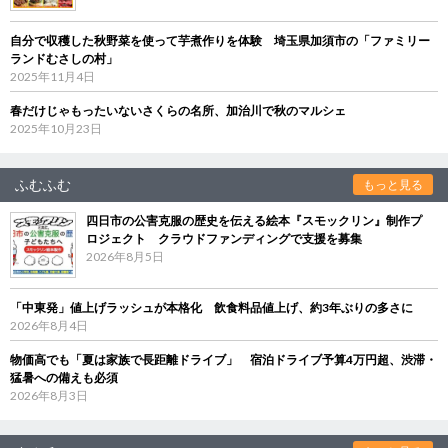
自分で収穫した秋野菜を使って芋煮作りを体験 埼玉県加須市の「ファミリー
ランドむさしの村」
2025年11月4日
春だけじゃもったいないさくらの名所、加治川で秋のマルシェ
2025年10月23日
ふむふむ
もっと見る
四日市の公害克服の歴史を伝える絵本『スモックリン』制作プ
ロジェクト クラウドファンディングで支援を募集
2026年8月5日
「中東発」値上げラッシュが本格化 飲食料品値上げ、約3年ぶりの多さに
2026年8月4日
物価高でも「夏は家族で長距離ドライブ」 宿泊ドライブ予算4万円超、渋滞・
猛暑への備えも必須
2026年8月3日