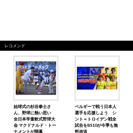
レコメンド
始球式の杉谷拳士さ
ベルギーで戦う日本人
ん、野球に熱い思い
選手を応援しよう シ
全日本学童軟式野球大
ント＝トロイデン戦全
会 マクドナルド・トー
試合をBS10が今季も無
ナメントが開幕
料放送