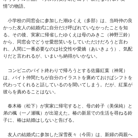
情”の物語。
小学校の同窓会に参加した潮ゆくえ（多部）は、当時仲の良
かった友人の結婚式に自分だけ呼ばれていなかったことを知
る。その後、実家に帰省したゆくえは母のみきこ（神野三鈴）
から、同窓会でどうせ愛想笑いをしていただけだろうと言わ
れ、人間に一番必要なのは社交性や愛嬌（あいきょう）、気配
りだと言われるが、いまいち納得がいかない。
コンビニのバイト終わりで帰ろうとする佐藤紅葉（神尾）
は、バイト仲間たちが自分のイラストを褒めておけばシフトを
代わってくれると話しているのを聞いてしまう。だが、紅葉が
彼らを責めることはない。
春木椿（松下）が実家に帰宅すると、母の鈴子（美保純）と
弟の楓（一ノ瀬颯）が出迎えた。椿の新居での生活を尋ねる鈴
子に、椿は結婚はしないと告げる。
友人の結婚式に参加した深雪夜々（今田）は、新婦の両親へ