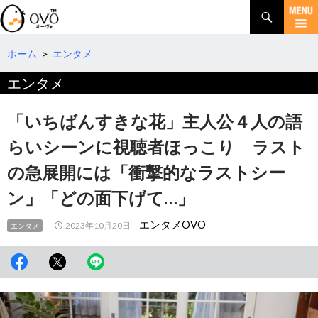
検
索
コ
ン
テ
ホーム
>
エンタメ
ン
エンタメ
ツ
へ
移
「いちばんすきな花」主人公４人の語
動
らいシーンに視聴者ほっこり ラスト
の急展開には「衝撃的なラストシー
ン」「どの面下げて…」
エンタメOVO
2023年10月20日
エンタメ