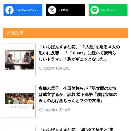
関連記事
「いちばんすきな花」“２人組”を巡る４人の
思いに反響 「『silent』に続いて素晴ら
しいドラマ」「胸がギュッとなった」
2023年10月13日
多部未華子、今田美桜らが「男女間の友情
は成立するか」談義 松下洸平「僕は実家の
近くのおばあちゃんとマジで友達」
2023年10月10日
「いちばんすきな花」“椿”松下洸平と“美