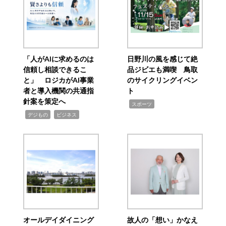
「人がAIに求めるのは
日野川の風を感じて絶
信頼し相談できるこ
品ジビエも満喫 鳥取
と」 ロジカがAI事業
のサイクリングイベン
者と導入機関の共通指
ト
針案を策定へ
,
スポーツ
,
,
デジもの
ビジネス
オールデイダイニング
故人の「想い」かなえ