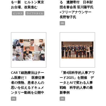
を一新 ヒルトン東京
る 遺贈寄付 日本財
お台場、改装進む
団名誉会長 笹川陽平氏
×フリーアナウンサー
,
,
ビジネス
ライフスタイル
長野智子氏
PR
CAR T細胞療法はチー
「第4回科学的人事アワ
ム医療だ！ 医療従事
ード2025」を開催 デ
者の情熱、患者さんの
ータとAIで変わる人事
思いを伝えるドキュメ
戦略 科学的人事の最
ンタリー動画を公開中
新事例
PR
PR