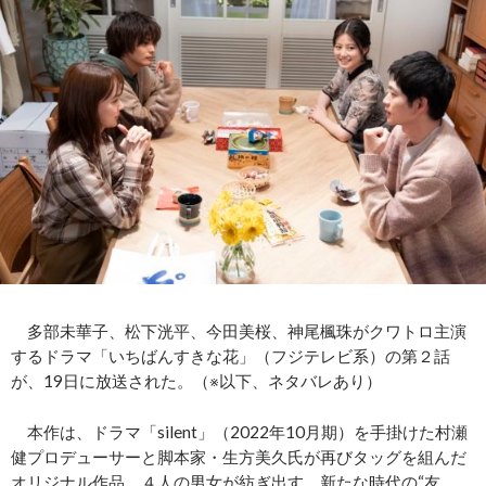
多部未華子、松下洸平、今田美桜、神尾楓珠がクワトロ主演
するドラマ「いちばんすきな花」（フジテレビ系）の第２話
が、19日に放送された。（※以下、ネタバレあり）
本作は、ドラマ「silent」（2022年10月期）を手掛けた村瀬
健プロデューサーと脚本家・生方美久氏が再びタッグを組んだ
オリジナル作品。４人の男女が紡ぎ出す、新たな時代の“友