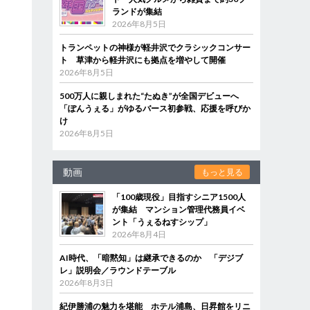
ランドが集結
2026年8月5日
トランペットの神様が軽井沢でクラシックコンサー
ト 草津から軽井沢にも拠点を増やして開催
2026年8月5日
500万人に親しまれた“たぬき”が全国デビューへ
「ぽんうぇる」がゆるバース初参戦、応援を呼びか
け
2026年8月5日
動画
もっと見る
「100歳現役」目指すシニア1500人
が集結 マンション管理代務員イベ
ント「うぇるねすシップ」
2026年8月4日
AI時代、「暗黙知」は継承できるのか 「デジブ
レ」説明会／ラウンドテーブル
2026年8月3日
紀伊勝浦の魅力を堪能 ホテル浦島、日昇館をリニ