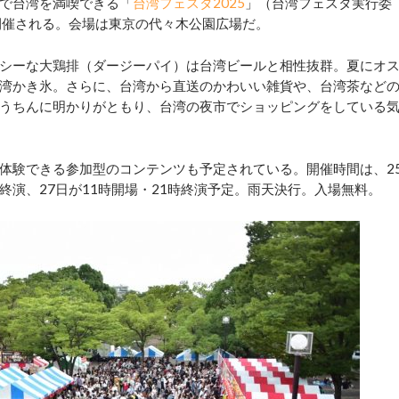
で台湾を満喫できる「
台湾フェスタ2025
」（台湾フェスタ実行委
日間開催される。会場は東京の代々木公園広場だ。
シーな大鶏排（ダージーパイ）は台湾ビールと相性抜群。夏にオ
湾かき氷。さらに、台湾から直送のかわいい雑貨や、台湾茶など
うちんに明かりがともり、台湾の夜市でショッピングをしている
体験できる参加型のコンテンツも予定されている。開催時間は、2
2時終演、27日が11時開場・21時終演予定。雨天決行。入場無料。