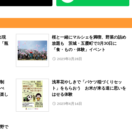
が出現
桜と一緒にマルシェを満喫、野菜の詰め
「瓶
放題も 茨城・五霞町で3月30日に
「食・もの・体験」イベント
2025年3月28日
制
浅草花やしきで「バケツ稲づくりセッ
べ
ト」をもらおう お米が来る道に思いを
楽し
はせる体験
2025年4月16日
野で