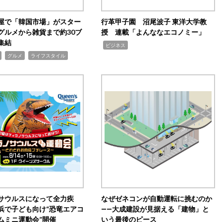
屋で「韓国市場」がスター
行革甲子園 沼尾波子 東洋大学教
グルメから雑貨まで約30ブ
授 連載「よんななエコノミー」
集結
,
ビジネス
,
,
グルメ
ライフスタイル
サウルスになって全力疾
なぜゼネコンが自動運転に挑むのか
浜で子ども向け“恐竜エアコ
――大成建設が見据える「建物」と
ムミニ運動会”開催
いう最後のピース