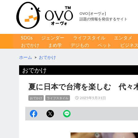
OVO [オーヴォ]
話題の情報を発信するサイト
コンテンツへ移動
検
SDGs
ジェンダー
ライフスタイル
エンタメ
索
おでかけ
まめ学
デジもの
ペット
ビジネ
ホーム
>
おでかけ
おでかけ
夏に日本で台湾を楽しむ 代々
2025年5月31日
おでかけ
ライフスタイル