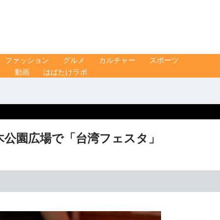
ファッション
グルメ
カルチャー
スポーツ
ス
動画
はばたけラボ
木公園広場で「台湾フェスタ」