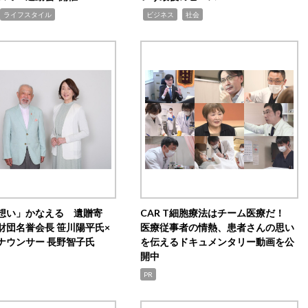
,
,
ライフスタイル
ビジネス
社会
想い」かなえる 遺贈寄
CAR T細胞療法はチーム医療だ！
財団名誉会長 笹川陽平氏×
医療従事者の情熱、患者さんの思い
ナウンサー 長野智子氏
を伝えるドキュメンタリー動画を公
開中
PR