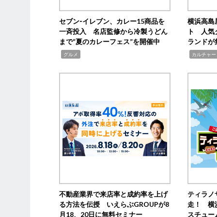
セブン‐イレブン、カレー15商品を
横浜高島
一斉投入 名店監修から冷製うどん
ト 人気
まで“夏のカレーフェス”を開催中
ランドが
,
,
グルメ
カルチャー
不動産業界で来店率と成約率を上げ
ティラノ
る方法を伝授 いえらぶGROUPが8
走！ 横
月18、20日に無料セミナー
スチュー