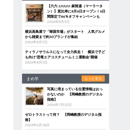
【六六-LIULIU-麻辣湯（マーラータ
ン）】恵比寿に8月6日オープン！6日
間限定で66％オフキャンペーンも
2026年8月5日
横浜高島屋で「韓国市場」がスタート 人気グルメ
から雑貨まで約30ブランドが集結
2026年8月5日
ティラノサウルスになって全力疾走！ 横浜で子ど
も向け“恐竜エアコスチュームミニ運動会”開催
2026年8月5日
まめ学
もっと見る
写真に埋まっている位置情報はおっ
かないのか 【岡嶋教授のデジタル
指南】
2026年7月22日
ゼロトラストって何？ 【岡嶋教授のデジタル指
南】
2026年6月18日