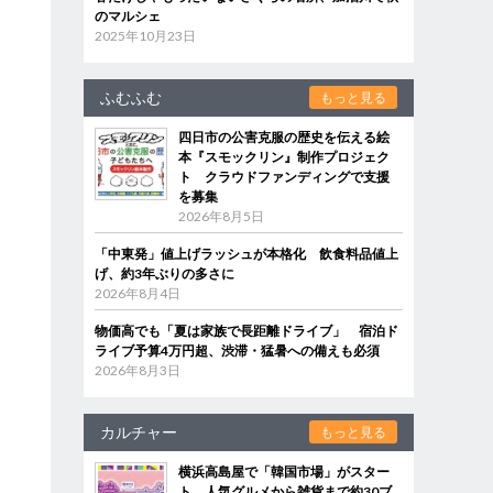
のマルシェ
2025年10月23日
ふむふむ
もっと見る
四日市の公害克服の歴史を伝える絵
本『スモックリン』制作プロジェク
ト クラウドファンディングで支援
を募集
2026年8月5日
「中東発」値上げラッシュが本格化 飲食料品値上
げ、約3年ぶりの多さに
2026年8月4日
物価高でも「夏は家族で長距離ドライブ」 宿泊ド
ライブ予算4万円超、渋滞・猛暑への備えも必須
2026年8月3日
カルチャー
もっと見る
横浜高島屋で「韓国市場」がスター
ト 人気グルメから雑貨まで約30ブ