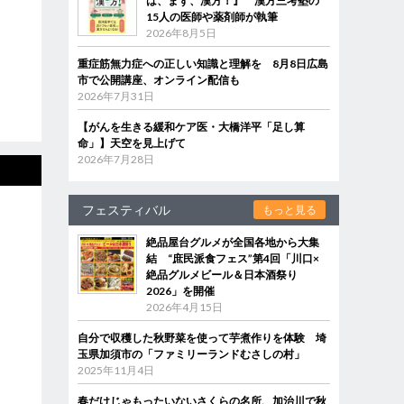
は、まず、漢方！』 漢方三考塾の
15人の医師や薬剤師が執筆
2026年8月5日
重症筋無力症への正しい知識と理解を 8月8日広島
市で公開講座、オンライン配信も
2026年7月31日
【がんを生きる緩和ケア医・大橋洋平「足し算
命」】天空を見上げて
2026年7月28日
フェスティバル
もっと見る
絶品屋台グルメが全国各地から大集
結 “庶民派食フェス”第4回「川口×
絶品グルメビール＆日本酒祭り
2026」を開催
2026年4月15日
自分で収穫した秋野菜を使って芋煮作りを体験 埼
玉県加須市の「ファミリーランドむさしの村」
2025年11月4日
春だけじゃもったいないさくらの名所、加治川で秋