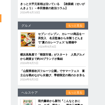
きっと大平元首相は泣いている 【政眼鏡（せいが
んきょう）－本田雅俊の政治コラム】
2026年6月10日
グルメ
もっと見る
セブン‐イレブン、カレー15商品を一
斉投入 名店監修から冷製うどんま
で“夏のカレーフェス”を開催中
2026年8月6日
横浜高島屋で「韓国市場」がスタート 人気グルメ
から雑貨まで約30ブランドが集結
2026年8月5日
「山梨県笛吹川フルーツ公園」でサマーフェス 富
士山を眺めながら水遊び、季節限定の桃のかき氷も
2026年8月3日
ヘルスケア
もっと見る
現代書林から新刊『こんなときに