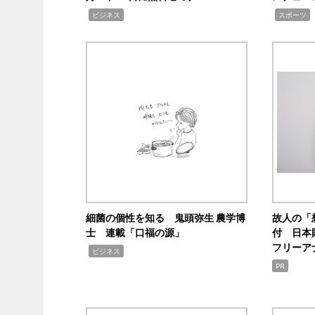
,
,
,
ビジネス
スポーツ
細菌の個性を知る 鬼頭弥生 農学博
故人の「
士 連載「口福の源」
付 日本
フリーア
,
ビジネス
PR