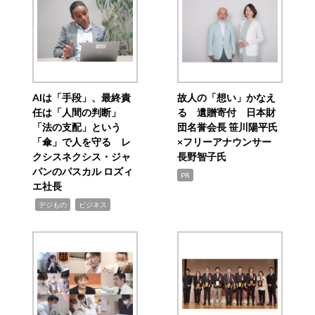
AIは「手段」、最終責
故人の「想い」かなえ
任は「人間の判断」
る 遺贈寄付 日本財
「法の支配」という
団名誉会長 笹川陽平氏
「傘」で人を守る レ
×フリーアナウンサー
クシスネクシス・ジャ
長野智子氏
パンのパスカル ロズィ
PR
エ社長
,
,
デジもの
ビジネス