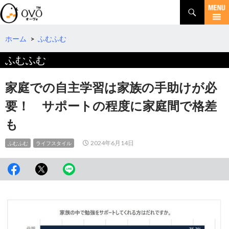
検
索
コ
ン
テ
ホーム
>
ふむふむ
ン
ふむふむ
ツ
へ
移
家庭での自主学習は家族の手助けが必
動
要！ サポートの程度に家庭間で格差
も
2024年6月14日
ふむふむ
ライフスタイル