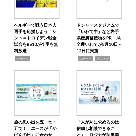
ベルギーで戦う日本人
ドジャースタジアムで
選手を応援しよう シ
「いわて牛」など岩手
ント＝トロイデン戦全
県産農畜産物をPR JA
試合をBS10が今季も無
全農いわてが8月10日～
料放送
12日に実施
,
,
,
スポーツ
スポーツ
ビジネス
旅の思い出を五・七・
「人がAIに求めるのは
五で！ エースが「か
信頼し相談できるこ
ばんの日」に合わせ
と」 ロジカがAI事業