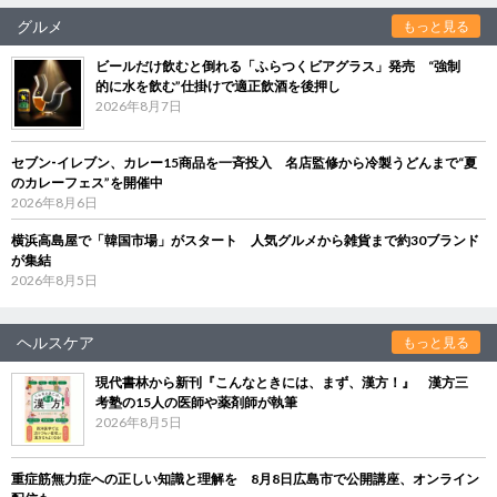
グルメ
もっと見る
ビールだけ飲むと倒れる「ふらつくビアグラス」発売 “強制
的に水を飲む”仕掛けで適正飲酒を後押し
2026年8月7日
セブン‐イレブン、カレー15商品を一斉投入 名店監修から冷製うどんまで“夏
のカレーフェス”を開催中
2026年8月6日
横浜高島屋で「韓国市場」がスタート 人気グルメから雑貨まで約30ブランド
が集結
2026年8月5日
ヘルスケア
もっと見る
現代書林から新刊『こんなときには、まず、漢方！』 漢方三
考塾の15人の医師や薬剤師が執筆
2026年8月5日
重症筋無力症への正しい知識と理解を 8月8日広島市で公開講座、オンライン