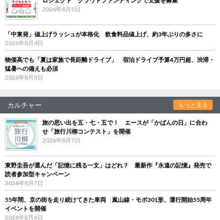
ロジェクト クラウドファンディングで支援を募集
2026年8月5日
「中東発」値上げラッシュが本格化 飲食料品値上げ、約3年ぶりの多さに
2026年8月4日
物価高でも「夏は家族で長距離ドライブ」 宿泊ドライブ予算4万円超、渋滞・
猛暑への備えも必須
2026年8月3日
カルチャー
もっと見る
旅の思い出を五・七・五で！ エースが「かばんの日」に合わ
せ「旅行川柳コンテスト」を開催
2026年8月7日
東野圭吾が選んだ「記憶に残る一文」はどれ？ 最新作『永遠の記憶』発売で
読者参加型キャンペーン
2026年8月7日
55年間、京の街を走り続けてきた車両 嵐山線・モボ301形、運行開始55周年
イベントを開催
2026年8月6日