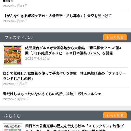
配信も
2026年7月31日
【がんを生きる緩和ケア医・大橋洋平「足し算命」】天空を見上げて
2026年7月28日
フェスティバル
もっと見る
絶品屋台グルメが全国各地から大集結 “庶民派食フェス”第4
回「川口×絶品グルメビール＆日本酒祭り2026」を開催
2026年4月15日
自分で収穫した秋野菜を使って芋煮作りを体験 埼玉県加須市の「ファミリー
ランドむさしの村」
2025年11月4日
春だけじゃもったいないさくらの名所、加治川で秋のマルシェ
2025年10月23日
ふむふむ
もっと見る
四日市の公害克服の歴史を伝える絵本『スモックリン』制作プ