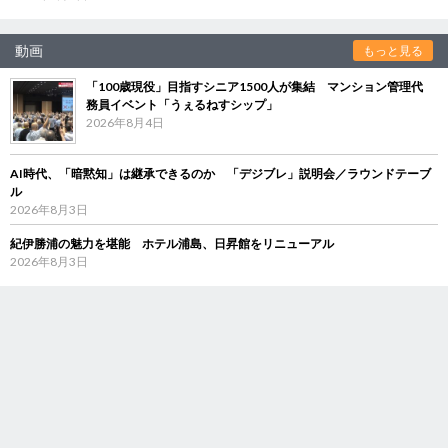
動画
もっと見る
「100歳現役」目指すシニア1500人が集結 マンション管理代
務員イベント「うぇるねすシップ」
2026年8月4日
AI時代、「暗黙知」は継承できるのか 「デジブレ」説明会／ラウンドテーブ
ル
2026年8月3日
紀伊勝浦の魅力を堪能 ホテル浦島、日昇館をリニューアル
2026年8月3日