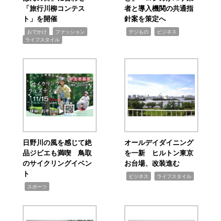
「旅行川柳コンテス
者と導入機関の共通指
ト」を開催
針案を策定へ
,
,
,
,
,
おでかけ
ファッション
デジもの
ビジネス
ライフスタイル
日野川の風を感じて絶
オールデイダイニング
品ジビエも満喫 鳥取
を一新 ヒルトン東京
のサイクリングイベン
お台場、改装進む
ト
,
,
ビジネス
ライフスタイル
,
スポーツ