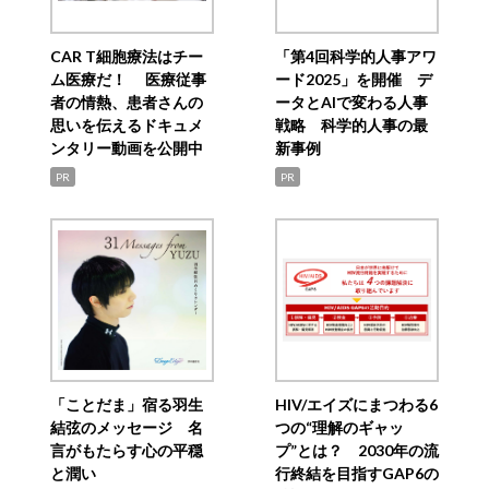
CAR T細胞療法はチー
「第4回科学的人事アワ
ム医療だ！ 医療従事
ード2025」を開催 デ
者の情熱、患者さんの
ータとAIで変わる人事
思いを伝えるドキュメ
戦略 科学的人事の最
ンタリー動画を公開中
新事例
PR
PR
「ことだま」宿る羽生
HIV/エイズにまつわる6
結弦のメッセージ 名
つの“理解のギャッ
言がもたらす心の平穏
プ”とは？ 2030年の流
と潤い
行終結を目指すGAP6の