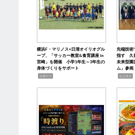
横浜F・マリノス×日清オイリオグル
先端技術
ープ、「サッカー教室&食育講座 in
指す 久
宮崎」を開催 小学1年生～3年生の
未来型園
身体づくりをサポート
ム」参画
,
,
,
スポーツ
ビジネス