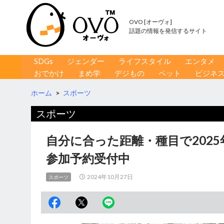
OVO [オーヴォ]
話題の情報を発信するサイト
コンテンツへ移動
検
SDGs
ジェンダー
ライフスタイル
エンタメ
索
おでかけ
まめ学
デジもの
ペット
ビジネ
ホーム
>
スポーツ
スポーツ
自分に合った距離・種目で202
参加予約受付中
2024年10月27日
スポーツ