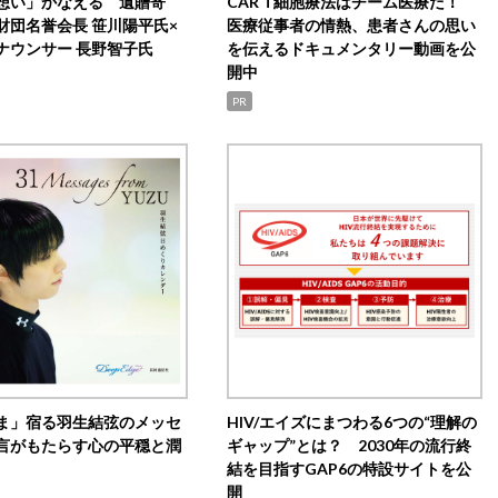
想い」かなえる 遺贈寄
CAR T細胞療法はチーム医療だ！
財団名誉会長 笹川陽平氏×
医療従事者の情熱、患者さんの思い
ナウンサー 長野智子氏
を伝えるドキュメンタリー動画を公
開中
PR
ま」宿る羽生結弦のメッセ
HIV/エイズにまつわる6つの“理解の
言がもたらす心の平穏と潤
ギャップ”とは？ 2030年の流行終
結を目指すGAP6の特設サイトを公
開