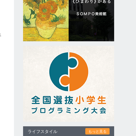
手
つ
し
、
ライフスタイル
もっと見る