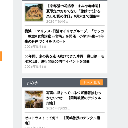
【京都 湯の花温泉・すみや亀峰菴】
夏限定のおもてなし「旅館で“涼”を
楽しむ夏の休日」8月末まで開催中
2026年8月6日
横浜F・マリノス×日清オイリオグループ、「サッカ
ー教室&食育講座 in 宮崎」を開催 小学1年生～3年
生の身体づくりをサポート
2026年8月6日
55年間、京の街を走り続けてきた車両 嵐山線・モ
ボ301形、運行開始55周年イベントを開催
2026年8月6日
まめ学
もっと見る
写真に埋まっている位置情報はおっ
かないのか 【岡嶋教授のデジタル
指南】
2026年7月22日
ゼロトラストって何？ 【岡嶋教授のデジタル指
南】