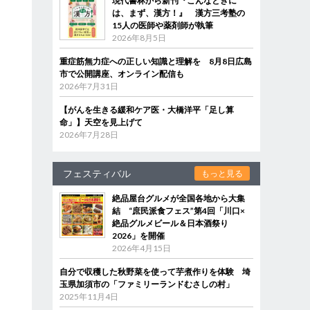
現代書林から新刊『こんなときに
は、まず、漢方！』 漢方三考塾の
15人の医師や薬剤師が執筆
2026年8月5日
重症筋無力症への正しい知識と理解を 8月8日広島
市で公開講座、オンライン配信も
2026年7月31日
【がんを生きる緩和ケア医・大橋洋平「足し算
命」】天空を見上げて
2026年7月28日
フェスティバル
もっと見る
絶品屋台グルメが全国各地から大集
結 “庶民派食フェス”第4回「川口×
絶品グルメビール＆日本酒祭り
2026」を開催
2026年4月15日
自分で収穫した秋野菜を使って芋煮作りを体験 埼
玉県加須市の「ファミリーランドむさしの村」
2025年11月4日