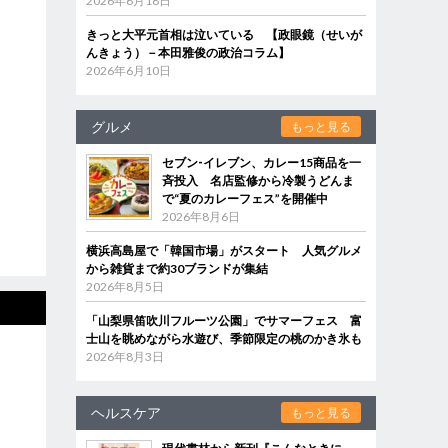
2026年6月18日
きっと大平元首相は泣いている 【政眼鏡（せいが
んきょう）－本田雅俊の政治コラム】
2026年6月10日
グルメ
もっと見る
セブン‐イレブン、カレー15商品を一
斉投入 名店監修から冷製うどんま
で“夏のカレーフェス”を開催中
2026年8月6日
横浜高島屋で「韓国市場」がスタート 人気グルメ
から雑貨まで約30ブランドが集結
2026年8月5日
「山梨県笛吹川フルーツ公園」でサマーフェス 富
士山を眺めながら水遊び、季節限定の桃のかき氷も
2026年8月3日
ヘルスケア
もっと見る