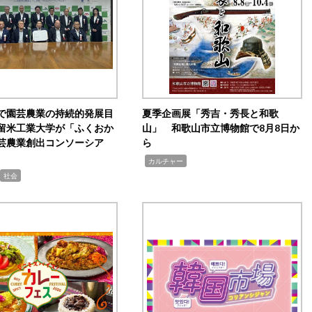
で園芸農業の持続的発展目
夏季企画展「秀吉・秀長と和歌
留米工業大学が「ふくおか
山」 和歌山市立博物館で8月8日か
芸農業創出コンソーシア
ら
,
カルチャー
社会