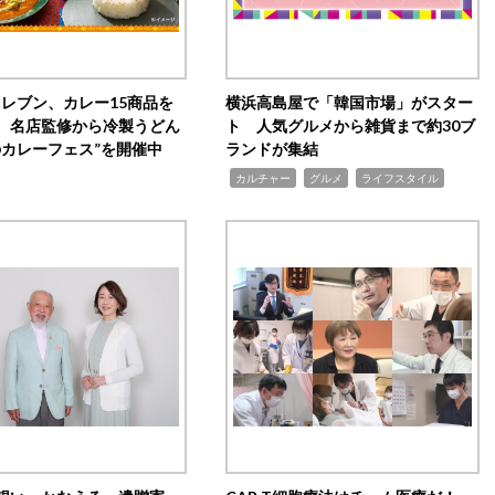
イレブン、カレー15商品を
横浜高島屋で「韓国市場」がスター
 名店監修から冷製うどん
ト 人気グルメから雑貨まで約30ブ
のカレーフェス”を開催中
ランドが集結
,
,
,
カルチャー
グルメ
ライフスタイル