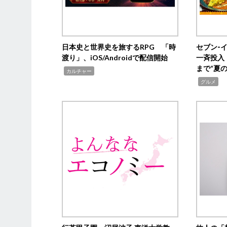
日本史と世界史を旅するRPG 「時
セブン‐
渡り」、iOS/Androidで配信開始
一斉投入
まで“夏
,
カルチャー
,
グルメ