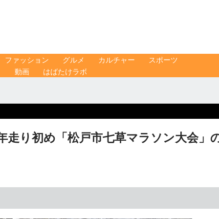
ファッション
グルメ
カルチャー
スポーツ
ス
動画
はばたけラボ
5年走り初め「松戸市七草マラソン大会」