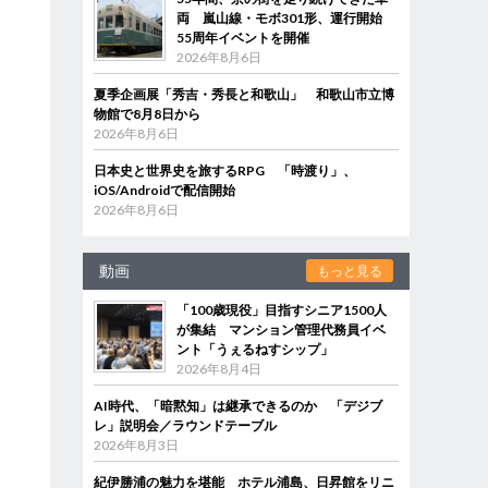
両 嵐山線・モボ301形、運行開始
55周年イベントを開催
2026年8月6日
夏季企画展「秀吉・秀長と和歌山」 和歌山市立博
物館で8月8日から
2026年8月6日
日本史と世界史を旅するRPG 「時渡り」、
iOS/Androidで配信開始
2026年8月6日
動画
もっと見る
「100歳現役」目指すシニア1500人
が集結 マンション管理代務員イベ
ント「うぇるねすシップ」
2026年8月4日
AI時代、「暗黙知」は継承できるのか 「デジブ
レ」説明会／ラウンドテーブル
2026年8月3日
紀伊勝浦の魅力を堪能 ホテル浦島、日昇館をリニ