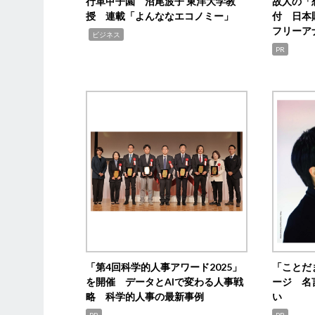
行革甲子園 沼尾波子 東洋大学教
故人の「
授 連載「よんななエコノミー」
付 日本
フリーア
,
ビジネス
PR
「第4回科学的人事アワード2025」
「ことだ
を開催 データとAIで変わる人事戦
ージ 名
略 科学的人事の最新事例
い
PR
PR