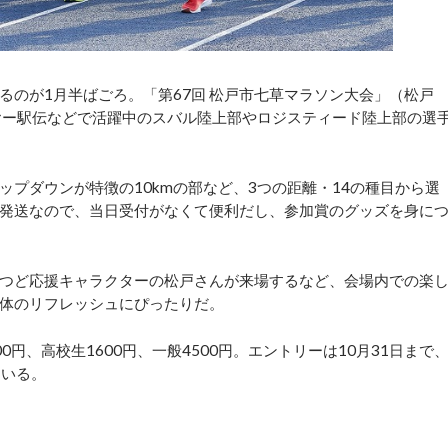
のが1月半ばごろ。「第67回 松戸市七草マラソン大会」（松戸
イヤー駅伝などで活躍中のスバル陸上部やロジスティード陸上部の選
プダウンが特徴の10kmの部など、3つの距離・14の種目から選
発送なので、当日受付がなくて便利だし、参加賞のグッズを身に
つど応援キャラクターの松戸さんが来場するなど、会場内での楽
体のリフレッシュにぴったりだ。
円、高校生1600円、一般4500円。エントリーは10月31日まで
ている。