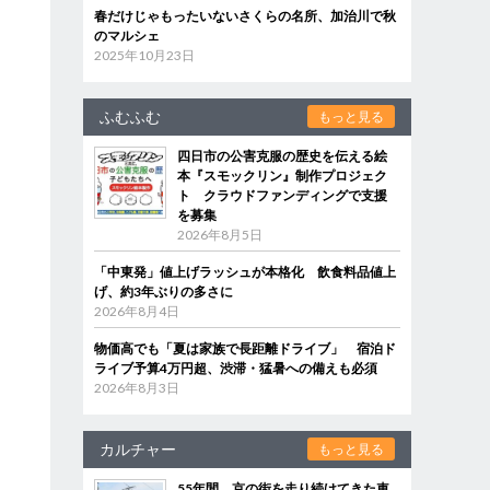
春だけじゃもったいないさくらの名所、加治川で秋
のマルシェ
2025年10月23日
ふむふむ
もっと見る
四日市の公害克服の歴史を伝える絵
本『スモックリン』制作プロジェク
ト クラウドファンディングで支援
を募集
2026年8月5日
「中東発」値上げラッシュが本格化 飲食料品値上
げ、約3年ぶりの多さに
2026年8月4日
物価高でも「夏は家族で長距離ドライブ」 宿泊ド
ライブ予算4万円超、渋滞・猛暑への備えも必須
2026年8月3日
カルチャー
もっと見る
55年間、京の街を走り続けてきた車