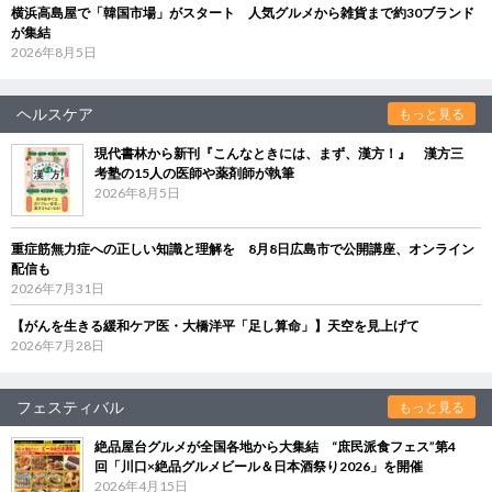
横浜高島屋で「韓国市場」がスタート 人気グルメから雑貨まで約30ブランド
が集結
2026年8月5日
ヘルスケア
もっと見る
現代書林から新刊『こんなときには、まず、漢方！』 漢方三
考塾の15人の医師や薬剤師が執筆
2026年8月5日
重症筋無力症への正しい知識と理解を 8月8日広島市で公開講座、オンライン
配信も
2026年7月31日
【がんを生きる緩和ケア医・大橋洋平「足し算命」】天空を見上げて
2026年7月28日
フェスティバル
もっと見る
絶品屋台グルメが全国各地から大集結 “庶民派食フェス”第4
回「川口×絶品グルメビール＆日本酒祭り2026」を開催
2026年4月15日