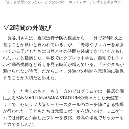
「もしも近視になったら」どうなるのか、ホワイトボードに考えを書き出す
▽2時間の外遊び
長谷川さんは、近視進行予防の観点から、「外で2時間以上
遊ぶことが良いと言われている」が、「野球やサッカーを頑張
っている子どもたちは自然とその時間を確保できているかもし
れない」と指摘した。学校ではタブレット学習、自宅でもスマ
ホや動画視聴など近くを見る時間が増えている。「デジタルが
避けられない時代」だからこそ、外遊びの時間を意識的に確保
することが大切だと訴えた。
こうした考えのもと、もう一方のプログラムでは、長居公園
にあるYANMAR HANASAKA STADIUMの青々とした天然芝エ
リアで、セレッソ大阪サッカースクールのコーチ陣による指導
が行われた。子どもたちは元気にボールを追いかけ、ミニゲー
ムでは仲間と白熱したプレーを披露。最高の環境でサッカーを
全力で楽しんだ。