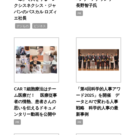
クシスネクシス・ジャ
長野智子氏
パンのパスカル ロズィ
PR
エ社長
,
,
デジもの
ビジネス
CAR T細胞療法はチー
「第4回科学的人事アワ
ム医療だ！ 医療従事
ード2025」を開催 デ
者の情熱、患者さんの
ータとAIで変わる人事
思いを伝えるドキュメ
戦略 科学的人事の最
ンタリー動画を公開中
新事例
PR
PR