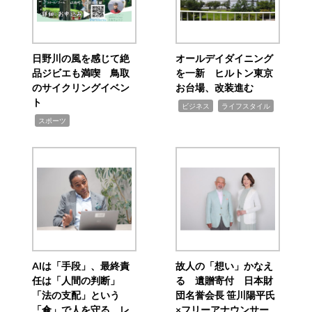
日野川の風を感じて絶
オールデイダイニング
品ジビエも満喫 鳥取
を一新 ヒルトン東京
のサイクリングイベン
お台場、改装進む
ト
,
,
ビジネス
ライフスタイル
,
スポーツ
AIは「手段」、最終責
故人の「想い」かなえ
任は「人間の判断」
る 遺贈寄付 日本財
「法の支配」という
団名誉会長 笹川陽平氏
「傘」で人を守る レ
×フリーアナウンサー