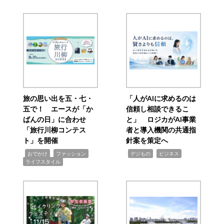
旅の思い出を五・七・
「人がAIに求めるのは
五で！ エースが「か
信頼し相談できるこ
ばんの日」に合わせ
と」 ロジカがAI事業
「旅行川柳コンテス
者と導入機関の共通指
ト」を開催
針案を策定へ
,
,
,
,
,
おでかけ
ファッション
デジもの
ビジネス
ライフスタイル