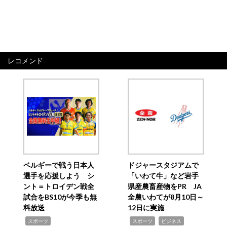
レコメンド
ベルギーで戦う日本人
ドジャースタジアムで
選手を応援しよう シ
「いわて牛」など岩手
ント＝トロイデン戦全
県産農畜産物をPR JA
試合をBS10が今季も無
全農いわてが8月10日～
料放送
12日に実施
,
,
,
スポーツ
スポーツ
ビジネス