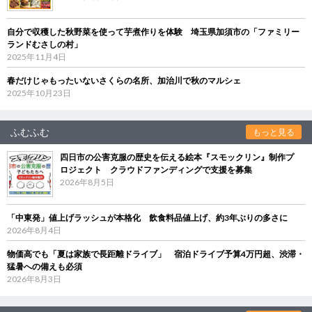
自分で収穫した秋野菜を使って芋煮作りを体験 埼玉県加須市の「ファミリー
ランドむさしの村」
2025年11月4日
春だけじゃもったいないさくらの名所、加治川で秋のマルシェ
2025年10月23日
ふむふむ
もっと見る
四日市の公害克服の歴史を伝える絵本『スモックリン』制作プ
ロジェクト クラウドファンディングで支援を募集
2026年8月5日
「中東発」値上げラッシュが本格化 飲食料品値上げ、約3年ぶりの多さに
2026年8月4日
物価高でも「夏は家族で長距離ドライブ」 宿泊ドライブ予算4万円超、渋滞・
猛暑への備えも必須
2026年8月3日