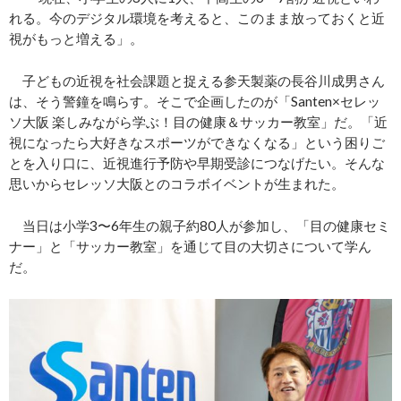
れる。今のデジタル環境を考えると、このまま放っておくと近
視がもっと増える」。
子どもの近視を社会課題と捉える参天製薬の長谷川成男さん
は、そう警鐘を鳴らす。そこで企画したのが「Santen×セレッ
ソ大阪 楽しみながら学ぶ！目の健康＆サッカー教室」だ。「近
視になったら大好きなスポーツができなくなる」という困りご
とを入り口に、近視進行予防や早期受診につなげたい。そんな
思いからセレッソ大阪とのコラボイベントが生まれた。
当日は小学3〜6年生の親子約80人が参加し、「目の健康セミ
ナー」と「サッカー教室」を通じて目の大切さについて学ん
だ。