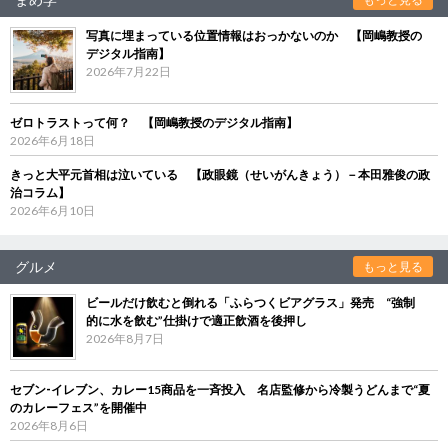
写真に埋まっている位置情報はおっかないのか 【岡嶋教授の
デジタル指南】
2026年7月22日
ゼロトラストって何？ 【岡嶋教授のデジタル指南】
2026年6月18日
きっと大平元首相は泣いている 【政眼鏡（せいがんきょう）－本田雅俊の政
治コラム】
2026年6月10日
グルメ
もっと見る
ビールだけ飲むと倒れる「ふらつくビアグラス」発売 “強制
的に水を飲む”仕掛けで適正飲酒を後押し
2026年8月7日
セブン‐イレブン、カレー15商品を一斉投入 名店監修から冷製うどんまで“夏
のカレーフェス”を開催中
2026年8月6日