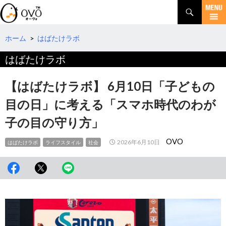
検
索
コ
ン
テ
ホーム
>
はばたけラボ
ン
はばたけラボ
ツ
へ
移
【はばたけラボ】 6月10日「子どもの
動
目の日」に考える「スマホ時代のわが
子の目の守り方」
OVO
2026年6月10日
はばたけラボ
ライフスタイル
社会