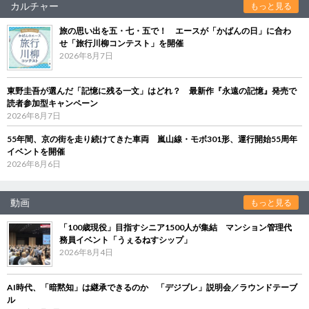
カルチャー
もっと見る
旅の思い出を五・七・五で！ エースが「かばんの日」に合わ
せ「旅行川柳コンテスト」を開催
2026年8月7日
東野圭吾が選んだ「記憶に残る一文」はどれ？ 最新作『永遠の記憶』発売で
読者参加型キャンペーン
2026年8月7日
55年間、京の街を走り続けてきた車両 嵐山線・モボ301形、運行開始55周年
イベントを開催
2026年8月6日
動画
もっと見る
「100歳現役」目指すシニア1500人が集結 マンション管理代
務員イベント「うぇるねすシップ」
2026年8月4日
AI時代、「暗黙知」は継承できるのか 「デジブレ」説明会／ラウンドテーブ
ル