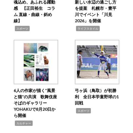
魂込め、あふれる躍動
新しい水辺の過ごし方
感 【正田裕生 コラ
を提案 札幌市・豊平
ム 直線・曲線・斜め
川でイベント「川見
線】
2026」を開催
,
,
スポーツ
ライフスタイル
6人の作家が描く“風景
弓ヶ浜（鳥取）が初勝
と猫”の共演 歌舞伎座
利 全日本学童野球の1
そばのギャラリー
回戦
YOHAKUで8月20日か
,
スポーツ
ら開催
,
カルチャー