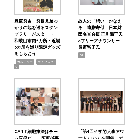
豊臣秀吉・秀長兄弟ゆ
故人の「想い」かなえ
かりの地を巡るスタン
る 遺贈寄付 日本財
プラリーがスタート
団名誉会長 笹川陽平氏
和歌山市内5カ所・近畿
×フリーアナウンサー
6カ所を巡り限定グッズ
長野智子氏
をもらおう
PR
,
,
カルチャー
ライフスタイ
ル
CAR T細胞療法はチー
「第4回科学的人事アワ
ム医療だ！ 医療従事
ード2025」を開催 デ