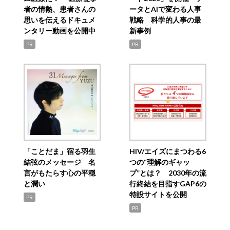
者の情熱、患者さんの
ータとAIで変わる人事
思いを伝えるドキュメ
戦略 科学的人事の最
ンタリー動画を公開中
新事例
PR
PR
「ことだま」宿る羽生
HIV/エイズにまつわる6
結弦のメッセージ 名
つの“理解のギャッ
言がもたらす心の平穏
プ”とは？ 2030年の流
と潤い
行終結を目指すGAP6の
特設サイトを公開
PR
PR