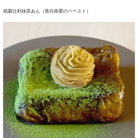
祇園辻利抹茶あん（善兵衛栗のペースト）