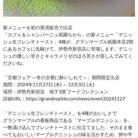
新メニューを初の実演販売で出店
「カフェ＆シャンパーニュ祇園ちから」の新メニュー「デニッ
シュ生フレンチトースト」4種が、グランマーブル祇園本店2階
にあるカフェに先駆けて、伊勢丹新宿店に登場します。デニッ
シュの優しい甘さとキャラメリゼのほろ苦さが楽しんでみてく
ださいね。
「京都フェア ～冬の京都に酔いしれて～」期間限定出店
期間：2024年11月27日 (水) ～ 12月3日 (火)
場所：伊勢丹新宿店 地下1階 フードコレクション
詳細URL：https://grandmarble.com/news/event20241127
「デニッシュ生フレンチトースト」を4種のおいしさで
グランマーブルの看板商品である「マーブルデニッシュ」を、
一晩漬け込んでフレンチトーストに仕立てました。そのまま食
べてもおいしいマーブルデニッシュの味を活かすため、卵や牛