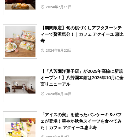
2024年7月11日
【期間限定】旬の桃づくしアフタヌーンテ
ィーで贅沢気分！｜カフェ アクイーユ 恵比
寿
2024年8月22日
【「八芳園洋菓子店」が2025年高輪に新規
オープン！】八芳園本館は2025年10月に全
面リニューアル
2024年8月30日
「アイスの実」を使ったパンケーキ＆パフ
ェが登場！華やか秋色スイーツを食べてみ
た｜カフェ アクイーユ恵比寿