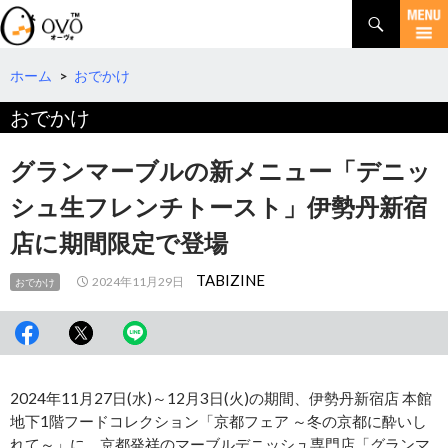
検
索
コ
ン
テ
ホーム
>
おでかけ
ン
おでかけ
ツ
へ
移
グランマーブルの新メニュー「デニッ
動
シュ生フレンチトースト」伊勢丹新宿
店に期間限定で登場
TABIZINE
2024年11月29日
おでかけ
2024年11月27日(水)～12月3日(火)の期間、伊勢丹新宿店 本館
地下1階フードコレクション「京都フェア ～冬の京都に酔いし
れて～」に、京都発祥のマーブルデニッシュ専門店「グランマ