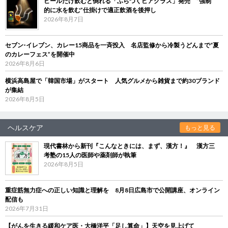
ビールだけ飲むと倒れる「ふらつくビアグラス」発売 “強制
的に水を飲む”仕掛けで適正飲酒を後押し
2026年8月7日
セブン‐イレブン、カレー15商品を一斉投入 名店監修から冷製うどんまで“夏
のカレーフェス”を開催中
2026年8月6日
横浜高島屋で「韓国市場」がスタート 人気グルメから雑貨まで約30ブランド
が集結
2026年8月5日
ヘルスケア
もっと見る
現代書林から新刊『こんなときには、まず、漢方！』 漢方三
考塾の15人の医師や薬剤師が執筆
2026年8月5日
重症筋無力症への正しい知識と理解を 8月8日広島市で公開講座、オンライン
配信も
2026年7月31日
【がんを生きる緩和ケア医・大橋洋平「足し算命」】天空を見上げて