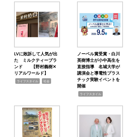
LVに敗訴して人気が出
ノーベル賞受賞・白川
た ミルクティーブラ
英樹博士が小中高生を
ンド 【野村義樹✕
直接指導 名城大学が
リアルワールド】
講演会と導電性プラス
チック実験イベントを
,
,
ライフスタイル
社会
開催
,
ライフスタイル