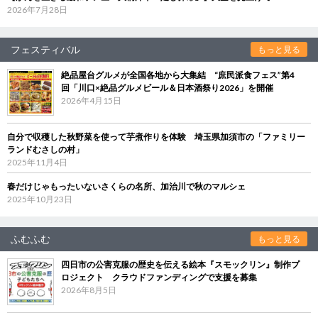
2026年7月28日
フェスティバル
もっと見る
絶品屋台グルメが全国各地から大集結 “庶民派食フェス”第4
回「川口×絶品グルメビール＆日本酒祭り2026」を開催
2026年4月15日
自分で収穫した秋野菜を使って芋煮作りを体験 埼玉県加須市の「ファミリー
ランドむさしの村」
2025年11月4日
春だけじゃもったいないさくらの名所、加治川で秋のマルシェ
2025年10月23日
ふむふむ
もっと見る
四日市の公害克服の歴史を伝える絵本『スモックリン』制作プ
ロジェクト クラウドファンディングで支援を募集
2026年8月5日