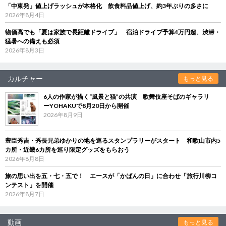
「中東発」値上げラッシュが本格化 飲食料品値上げ、約3年ぶりの多さに
2026年8月4日
物価高でも「夏は家族で長距離ドライブ」 宿泊ドライブ予算4万円超、渋滞・
猛暑への備えも必須
2026年8月3日
カルチャー
もっと見る
6人の作家が描く“風景と猫”の共演 歌舞伎座そばのギャラリ
ーYOHAKUで8月20日から開催
2026年8月9日
豊臣秀吉・秀長兄弟ゆかりの地を巡るスタンプラリーがスタート 和歌山市内5
カ所・近畿6カ所を巡り限定グッズをもらおう
2026年8月8日
旅の思い出を五・七・五で！ エースが「かばんの日」に合わせ「旅行川柳コ
ンテスト」を開催
2026年8月7日
動画
もっと見る