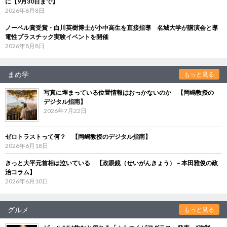
に【9月30日まで】
2026年8月8日
ノーベル賞受賞・白川英樹博士が小中高生を直接指導 名城大学が講演会と導
電性プラスチック実験イベントを開催
2026年8月8日
まめ学
もっと見る
写真に埋まっている位置情報はおっかないのか 【岡嶋教授の
デジタル指南】
2026年7月22日
ゼロトラストって何？ 【岡嶋教授のデジタル指南】
2026年6月18日
きっと大平元首相は泣いている 【政眼鏡（せいがんきょう）－本田雅俊の政
治コラム】
2026年6月10日
グルメ
もっと見る