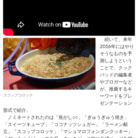
続いて、来年
2016年にはやり
そうなものを予
測しようという
ことで、クック
パッドの編集者
やブロガーなど
が、推薦するキ
スコップコロッケ
ーワードをプレ
ゼンテーション
形式で紹介。
ノミネートされたのは「焦がし○○」「ぎゅうぎゅう焼き」
「スイーツキューブ」「ココナッツシュガー」「ラーメン献
立」「スコップコロッケ」「マシュマロフォンダンクッキー」