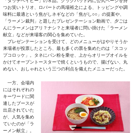
「ダッチベイビー」の８品。クックパッド内に公式ページを持
つお笑いトリオ、ロバートの馬場裕之による、トッピングや調
味料に最適という焦がしネギなどの「焦がし○○」の提案や、
「ラーメン裁判」と題したプレゼンテーション動画で、夕ごは
んにラーメンはアリ？ナシ？と来場者に問い掛けた「ラーメン
献立」などが来場客の関心を集めていた。
プレゼンテーションを受けて、どのメニューがはやりそうか
来場者が投票したところ、最も多くの票を集めたのは「スコッ
プコロッケ」。タネにパン粉を乗せ、上からオリーブオイルを
かけてオーブントースターで焼くというもので、揚げない、丸
めない、おしゃれという三つの利点を備えたメニューだった。
一方、会場内
にはそれぞれの
キーワードに関
連したブースが
出店されていた
が、人気を集め
ていたのが「ラ
ーメン献立」。