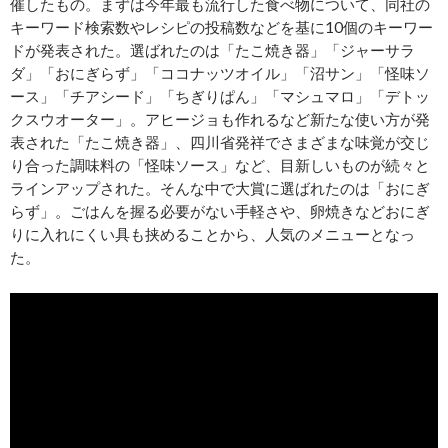
催したもの。まずは今年最も流行した食べ物について、同社の
キーワード検索数やレシピの投稿数などを基に10個のキーワー
ドが発表された。選ばれたのは「たこ焼き器」「ジャーサラ
ダ」「おにぎらず」「ココナッツオイル」「沼サン」「怪味ソ
ース」「チアシード」「ちぎりぱん」「マシュマロ」「デトッ
クスウオーター」。アヒージョも作れるなど新たな使い方が発
表された「たこ焼き器」、四川省発祥でさまざまな味覚が交じ
り合った調味料の「怪味ソース」など、目新しいものが続々と
ラインアップされた。そんな中で大賞に選ばれたのは「おにぎ
らず」。ごはんを握る必要がない手軽さや、卵焼きなどおにぎ
りに入れにくい具も挟めることから、人気のメニューとなっ
た。