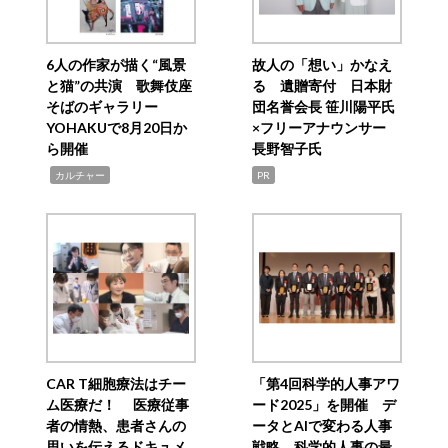
6人の作家が描く“風景
故人の「想い」かなえ
と猫”の共演 歌舞伎座
る 遺贈寄付 日本財
そばのギャラリー
団名誉会長 笹川陽平氏
YOHAKUで8月20日か
×フリーアナウンサー
ら開催
長野智子氏
,
カルチャー
PR
CAR T細胞療法はチー
「第4回科学的人事アワ
ム医療だ！ 医療従事
ード2025」を開催 デ
者の情熱、患者さんの
ータとAIで変わる人事
思いを伝えるドキュメ
戦略 科学的人事の最