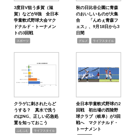
3度目V狙う多賀（滋
秋の日比谷公園に青森
賀）などが8強 全日本
のおいしいものが大集
学童軟式野球大会マク
合 「んめぇ青森フ
ドナルド・トーナメン
ェス」、9月18日から3
トの3回戦
日間
,
,
,
スポーツ
グルメ
ライフスタイル
クラゲに刺されたらど
全日本学童軟式野球の2
うする？ 真水で洗う
回戦 初出場の西陵野
のはNG、正しい応急処
球クラブ（岐阜）が3回
置を知っておこう
戦へ マクドナルド・
トーナメント
,
,
ふむふむ
ライフスタイル