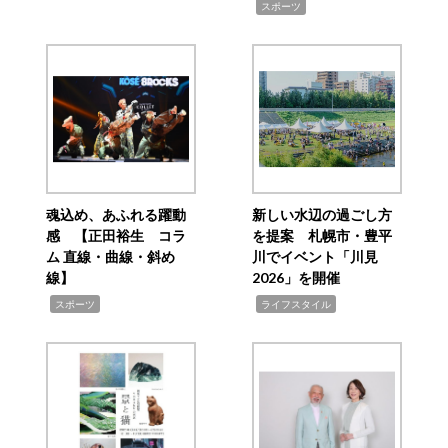
,
スポーツ
魂込め、あふれる躍動
新しい水辺の過ごし方
感 【正田裕生 コラ
を提案 札幌市・豊平
ム 直線・曲線・斜め
川でイベント「川見
線】
2026」を開催
,
,
スポーツ
ライフスタイル