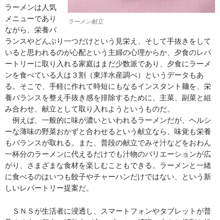
ラーメンは人気
メニューであり
ラーメン献立
ながら、栄養バ
ランスやどんぶり一つだけという見栄え、そして手抜きをして
いると思われるのが心配という主婦の心理からか、夕食のレパ
ートリーに取り入れる家庭はまだ少数派であり、夕食にラーメ
ンを食べている人は３割（東洋水産調べ）というデータもあ
る。そこで、手軽に作れて時短にもなるインスタント麺を、栄
養バランスを整え手抜き感を排除するために、主菜、副菜と組
み合わせ、献立として取り入れようというものだ。
例えば、一般的に味が濃いといわれるラーメンだが、ヘルシ
ーな薄味の野菜おかずと合わせるという献立なら、味覚も栄養
もバランスが取れる。また、普段の献立でみそ汁などをおわん
一杯分のラーメンに代えるだけでも汁物のバリエーションが広
がり、さまざまな食材を楽しむこともできる。ラーメンと一緒
に食べるのはいつも餃子やチャーハンだけではない、という新
しいレパートリー提案だ。
ＳＮＳが生活者に浸透し、スマートフォンやタブレットが普