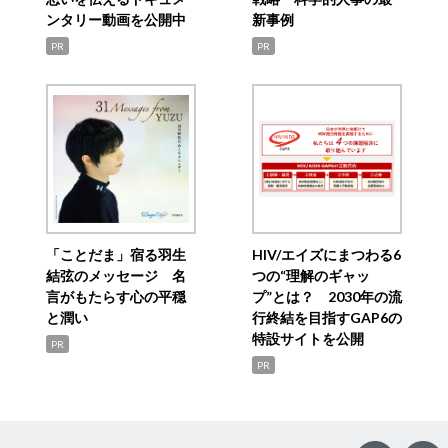
ンタリー動画を公開中
新事例
PR
PR
「ことだま」宿る羽生
HIV/エイズにまつわる6
結弦のメッセージ 名
つの“理解のギャッ
言がもたらす心の平穏
プ”とは？ 2030年の流
と潤い
行終結を目指すGAP6の
特設サイトを公開
PR
PR