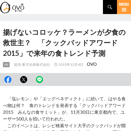
検
索
コ
ン
テ
ン
揚げないコロッケ？ラーメンが夕食の
ツ
へ
救世主？ 「クックパッドアワード
移
2015」で来年の食トレンド予測
動
OVO
提供:東洋水産株式会社
2015年12月4日
PR
「塩レモン」や「エッグベネディクト」に続いて、はやる食
べ物は何？ 食のトレンドを発表する「クックパッドアワード
2015 みんなの食サミット」が、11月30日に東京都内で、ユ
ーザー500人を招いて行われた。
このイベントは、レシピ検索サイト大手のクックパッドが開