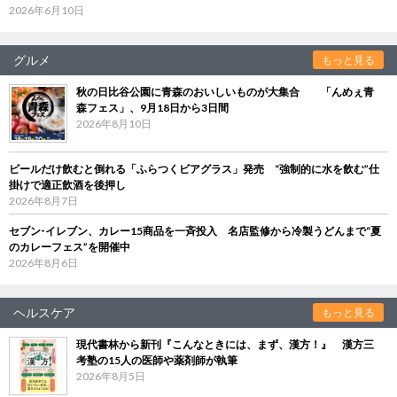
2026年6月10日
グルメ
もっと見る
秋の日比谷公園に青森のおいしいものが大集合 「んめぇ青
森フェス」、9月18日から3日間
2026年8月10日
ビールだけ飲むと倒れる「ふらつくビアグラス」発売 “強制的に水を飲む”仕
掛けで適正飲酒を後押し
2026年8月7日
セブン‐イレブン、カレー15商品を一斉投入 名店監修から冷製うどんまで“夏
のカレーフェス”を開催中
2026年8月6日
ヘルスケア
もっと見る
現代書林から新刊『こんなときには、まず、漢方！』 漢方三
考塾の15人の医師や薬剤師が執筆
2026年8月5日