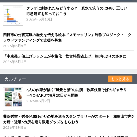
クラゲに刺されたらどうする？ 真水で洗うのはNG、正しい
応急処置を知っておこう
2026年8月10日
四日市の公害克服の歴史を伝える絵本『スモックリン』制作プロジェクト ク
ラウドファンディングで支援を募集
2026年8月5日
「中東発」値上げラッシュが本格化 飲食料品値上げ、約3年ぶりの多さに
2026年8月4日
カルチャー
もっと見る
6人の作家が描く“風景と猫”の共演 歌舞伎座そばのギャラリ
ーYOHAKUで8月20日から開催
2026年8月9日
豊臣秀吉・秀長兄弟ゆかりの地を巡るスタンプラリーがスタート 和歌山市内5
カ所・近畿6カ所を巡り限定グッズをもらおう
2026年8月8日