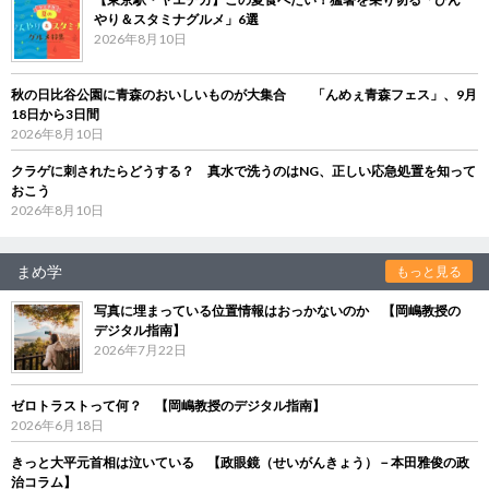
やり＆スタミナグルメ」6選
2026年8月10日
秋の日比谷公園に青森のおいしいものが大集合 「んめぇ青森フェス」、9月
18日から3日間
2026年8月10日
クラゲに刺されたらどうする？ 真水で洗うのはNG、正しい応急処置を知って
おこう
2026年8月10日
まめ学
もっと見る
写真に埋まっている位置情報はおっかないのか 【岡嶋教授の
デジタル指南】
2026年7月22日
ゼロトラストって何？ 【岡嶋教授のデジタル指南】
2026年6月18日
きっと大平元首相は泣いている 【政眼鏡（せいがんきょう）－本田雅俊の政
治コラム】