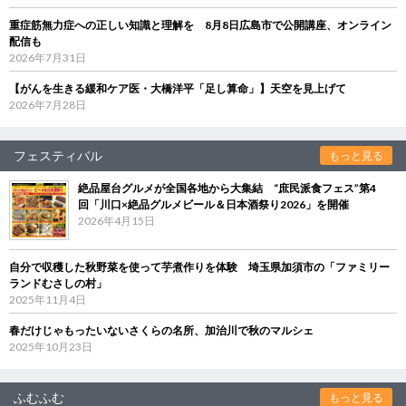
重症筋無力症への正しい知識と理解を 8月8日広島市で公開講座、オンライン
配信も
2026年7月31日
【がんを生きる緩和ケア医・大橋洋平「足し算命」】天空を見上げて
2026年7月28日
フェスティバル
もっと見る
絶品屋台グルメが全国各地から大集結 “庶民派食フェス”第4
回「川口×絶品グルメビール＆日本酒祭り2026」を開催
2026年4月15日
自分で収穫した秋野菜を使って芋煮作りを体験 埼玉県加須市の「ファミリー
ランドむさしの村」
2025年11月4日
春だけじゃもったいないさくらの名所、加治川で秋のマルシェ
2025年10月23日
ふむふむ
もっと見る