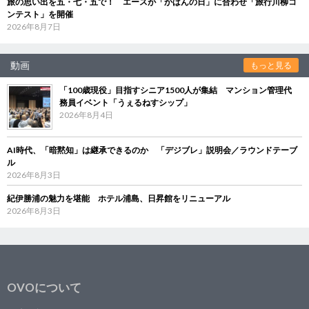
旅の思い出を五・七・五で！ エースが「かばんの日」に合わせ「旅行川柳コ
ンテスト」を開催
2026年8月7日
動画
もっと見る
「100歳現役」目指すシニア1500人が集結 マンション管理代
務員イベント「うぇるねすシップ」
2026年8月4日
AI時代、「暗黙知」は継承できるのか 「デジブレ」説明会／ラウンドテーブ
ル
2026年8月3日
紀伊勝浦の魅力を堪能 ホテル浦島、日昇館をリニューアル
2026年8月3日
OVOについて