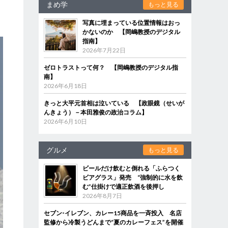
まめ学
もっと見る
写真に埋まっている位置情報はおっ
かないのか 【岡嶋教授のデジタル
指南】
2026年7月22日
ゼロトラストって何？ 【岡嶋教授のデジタル指
南】
2026年6月18日
きっと大平元首相は泣いている 【政眼鏡（せいが
んきょう）－本田雅俊の政治コラム】
2026年6月10日
グルメ
もっと見る
ビールだけ飲むと倒れる「ふらつく
ビアグラス」発売 “強制的に水を飲
む”仕掛けで適正飲酒を後押し
2026年8月7日
セブン‐イレブン、カレー15商品を一斉投入 名店
監修から冷製うどんまで“夏のカレーフェス”を開催