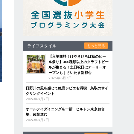
ライフスタイル
もっと見る
【入場無料！けやきひろば秋のビー
ル祭り】300種類以上のクラフトビー
ルが集まる！土日祝日はアーリーオ
ープンも｜さいたま新都心
2026年8月7日
日野川の風を感じて絶品ジビエも満喫 鳥取のサイ
クリングイベント
2026年8月7日
オールデイダイニングを一新 ヒルトン東京お台
場、改装進む
2026年8月7日
は