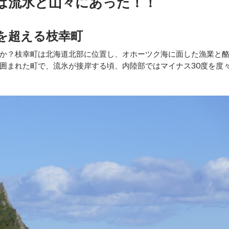
は流氷と山々にあった！！
度を超える枝幸町
か？枝幸町は北海道北部に位置し、オホーツク海に面した漁業と
囲まれた町で、流氷が接岸する頃、内陸部ではマイナス30度を度