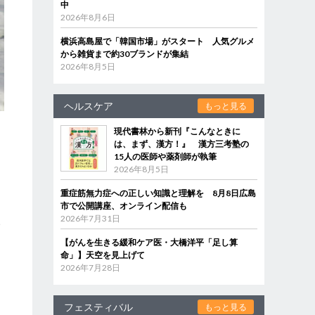
中
2026年8月6日
横浜高島屋で「韓国市場」がスタート 人気グルメ
から雑貨まで約30ブランドが集結
2026年8月5日
ヘルスケア
もっと見る
現代書林から新刊『こんなときに
は、まず、漢方！』 漢方三考塾の
15人の医師や薬剤師が執筆
2026年8月5日
重症筋無力症への正しい知識と理解を 8月8日広島
と
市で公開講座、オンライン配信も
2026年7月31日
ふ
【がんを生きる緩和ケア医・大橋洋平「足し算
命」】天空を見上げて
2026年7月28日
フェスティバル
もっと見る