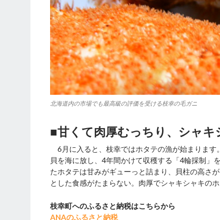
北海道内の市場でも最高級の評価を受ける枝幸の毛ガニ
■甘くて肉厚むっちり、シャキ
6月に入ると、枝幸ではホタテの漁が始まります。
貝を海に放し、4年間かけて収穫する「4輪採制」
たホタテは甘みがギューっと詰まり、貝柱の高さが
とした食感がたまらない。肉厚でシャキシャキのホ
枝幸町へのふるさと納税はこちらから
ANAのふるさと納税