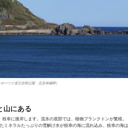
オホーツク道立自然公園 北見神威岬）
と山にある
、枝幸に接岸します。流氷の底部では、植物プランクトンが繁殖。
たミネラルたっぷりの雪解け水が枝幸の海に流れ込み、枝幸の海