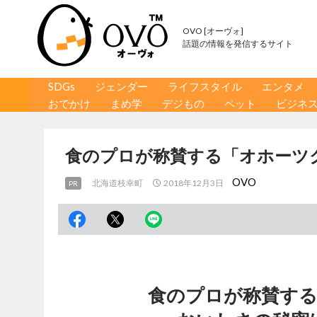
OVO [オーヴォ]
話題の情報を発信するサイト
コンテンツへ移動
検
SDGs
ジェンダー
ライフスタイル
エンタメ
索
おでかけ
まめ学
デジもの
ペット
ビジネ
食のプロが称賛する「オホーツ
OVO
北海道枝幸町
2018年12月3日
PR
食のプロが称賛す