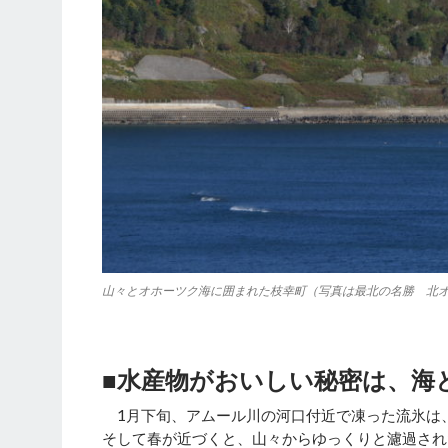
山々とオホーツク海に囲まれた枝幸町（写真は最北の名勝 北
■水産物がおいしい秘密は、海
1月下旬、アムール川の河口付近で凍った流氷は
そして春が近づくと、山々からゆっくりと濾過され