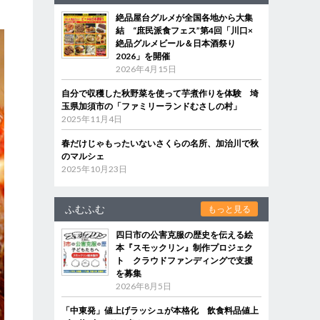
絶品屋台グルメが全国各地から大集
結 “庶民派食フェス”第4回「川口×
絶品グルメビール＆日本酒祭り
2026」を開催
2026年4月15日
自分で収穫した秋野菜を使って芋煮作りを体験 埼
玉県加須市の「ファミリーランドむさしの村」
2025年11月4日
春だけじゃもったいないさくらの名所、加治川で秋
のマルシェ
2025年10月23日
ふむふむ
もっと見る
四日市の公害克服の歴史を伝える絵
本『スモックリン』制作プロジェク
ト クラウドファンディングで支援
を募集
2026年8月5日
「中東発」値上げラッシュが本格化 飲食料品値上