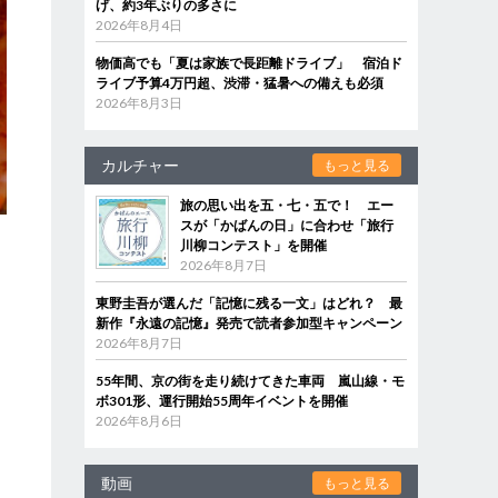
げ、約3年ぶりの多さに
2026年8月4日
物価高でも「夏は家族で長距離ドライブ」 宿泊ド
ライブ予算4万円超、渋滞・猛暑への備えも必須
2026年8月3日
カルチャー
もっと見る
旅の思い出を五・七・五で！ エー
スが「かばんの日」に合わせ「旅行
川柳コンテスト」を開催
2026年8月7日
東野圭吾が選んだ「記憶に残る一文」はどれ？ 最
新作『永遠の記憶』発売で読者参加型キャンペーン
2026年8月7日
55年間、京の街を走り続けてきた車両 嵐山線・モ
」
ボ301形、運行開始55周年イベントを開催
2026年8月6日
動画
もっと見る