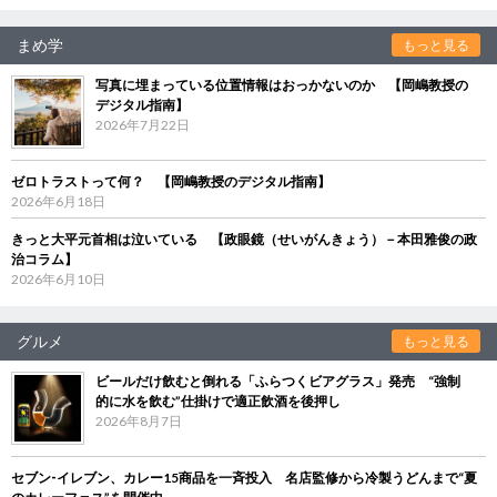
まめ学
もっと見る
写真に埋まっている位置情報はおっかないのか 【岡嶋教授の
デジタル指南】
2026年7月22日
ゼロトラストって何？ 【岡嶋教授のデジタル指南】
2026年6月18日
きっと大平元首相は泣いている 【政眼鏡（せいがんきょう）－本田雅俊の政
治コラム】
2026年6月10日
グルメ
もっと見る
ビールだけ飲むと倒れる「ふらつくビアグラス」発売 “強制
的に水を飲む”仕掛けで適正飲酒を後押し
2026年8月7日
セブン‐イレブン、カレー15商品を一斉投入 名店監修から冷製うどんまで“夏