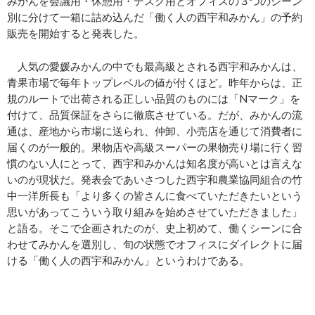
みかんを会議用・休憩用・デスク用とオフィスの３つのシーン
別に分けて
一
箱に詰め込んだ「働く人の西宇和みかん」の予約
販売を開始すると発表した。
人気の愛媛みかんの中でも最高級とされる西宇和みかんは、
青果市場で毎年トップレベルの値が付くほど。昨年からは
、
正
規のルートで出荷される正しい品質のものには「Nマーク」を
付けて、品質保証をさらに徹底させている。だが、みかんの流
通は、産地から市場に送られ、仲卸、小売店を通じて消費者に
届くのが一般的。果物店や高級スーパーの果物売り場に行く習
慣のない人にとって、西宇和みかんは知名度が高いとは言えな
いのが現状だ。発表会であいさつした西宇和農業協同組合の竹
中一洋所長も「より多くの皆さんに食べていただきたいという
思いがあってこういう取り組みを始めさせていただきました」
と語る
。
そこで企画されたのが、史上初めて
、
働くシーンに合
わせてみかんを選別し、旬の状態でオフィスにダイレクトに届
ける「働く人の西宇和みかん」というわけである。