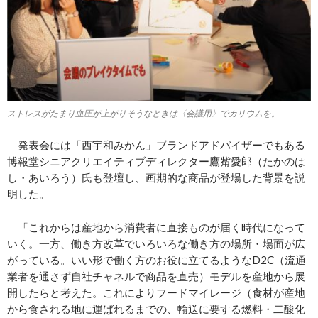
ストレスがたまり血圧が上がりそうなときは〈会議用〉でカリウムを。
発表会には
「西宇和みかん」ブランドアドバイザー
でもある
博報堂シニアクリエイティブディレクター鷹觜愛郎（たかのは
し・あいろう）氏
も登壇し、
画期的な商品
が登場した背景
を説
明した。
「
これからは産地から消費者に直接ものが届く時代になって
いく。一方、働き方改革でいろいろな働き方の場所・場面が広
がっている。いい形で働く方のお役に立てるようなD2C（流通
業者を通さず自社チャネルで商品を直売）モデルを産地から展
開したらと考えた。これによりフードマイレージ（食材が産地
から食される地
に
運ばれるまでの、
輸送
に要する
燃料
・
二酸化