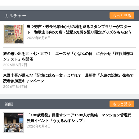
カルチャー
もっと見る
豊臣秀吉・秀長兄弟ゆかりの地を巡るスタンプラリーがスター
ト 和歌山市内5カ所・近畿6カ所を巡り限定グッズをもらおう
2026年8月8日
旅の思い出を五・七・五で！ エースが「かばんの日」に合わせ「旅行川柳コ
ンテスト」を開催
2026年8月7日
東野圭吾が選んだ「記憶に残る一文」はどれ？ 最新作『永遠の記憶』発売で
読者参加型キャンペーン
2026年8月7日
動画
もっと見る
「100歳現役」目指すシニア1500人が集結 マンション管理代
務員イベント「うぇるねすシップ」
2026年8月4日