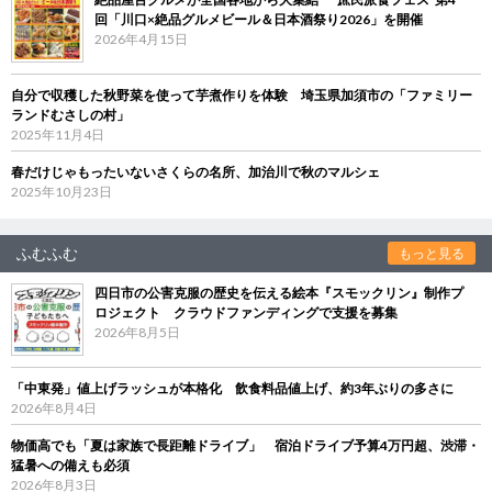
回「川口×絶品グルメビール＆日本酒祭り2026」を開催
2026年4月15日
自分で収穫した秋野菜を使って芋煮作りを体験 埼玉県加須市の「ファミリー
ランドむさしの村」
2025年11月4日
春だけじゃもったいないさくらの名所、加治川で秋のマルシェ
2025年10月23日
ふむふむ
もっと見る
四日市の公害克服の歴史を伝える絵本『スモックリン』制作プ
ロジェクト クラウドファンディングで支援を募集
2026年8月5日
「中東発」値上げラッシュが本格化 飲食料品値上げ、約3年ぶりの多さに
2026年8月4日
物価高でも「夏は家族で長距離ドライブ」 宿泊ドライブ予算4万円超、渋滞・
猛暑への備えも必須
2026年8月3日