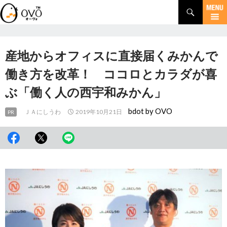
検
索
コ
ン
テ
ン
産地からオフィスに直接届くみかんで
ツ
へ
働き方を改革！ ココロとカラダが喜
移
ぶ「働く人の西宇和みかん」
動
bdot by OVO
ＪＡにしうわ
2019年10月21日
PR