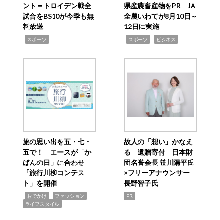
ント＝トロイデン戦全
県産農畜産物をPR JA
試合をBS10が今季も無
全農いわてが8月10日～
料放送
12日に実施
,
,
,
スポーツ
スポーツ
ビジネス
旅の思い出を五・七・
故人の「想い」かなえ
五で！ エースが「か
る 遺贈寄付 日本財
ばんの日」に合わせ
団名誉会長 笹川陽平氏
「旅行川柳コンテス
×フリーアナウンサー
ト」を開催
長野智子氏
,
,
,
おでかけ
ファッション
PR
ライフスタイル