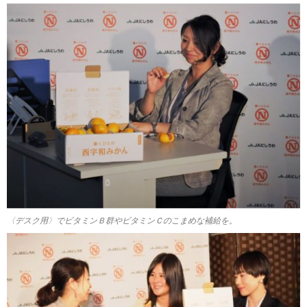
〈デスク用〉でビタミンＢ群やビタミンＣのこまめな補給を。