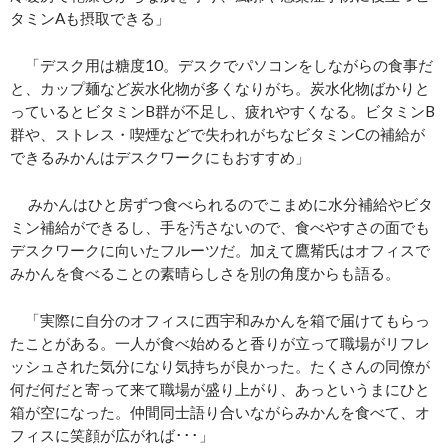
タミンAも摂取できる」
「デスク用は糖度10。デスクでパソコンをしながらの食事だ
と、カップ麺など炭水化物が多くなりがち。炭水化物ばかりと
っているとビタミンB群が不足し、疲れやすくなる。ビタミンB
群や、ストレス・喫煙などで失われがちなビタミンCの補給が
できるみかんはデスクワークにもおすすめ」
みかんはひと房ずつ食べられるのでこまめに水分補給やビタ
ミン補給ができる
し
、
手を汚さないので、
食べやすさの面でも
デスクワーク
に向いた
フルーツだ。
加えて
鷹觜氏はオフィスで
みかんを食べる
ことの素晴らしさ
を別の角度からも語る
。
「実際に
自分のオフィスに西宇和みかんを箱で届けてもら
っ
たことが
ある
。
一人が食べ始めると香りが立って職場がリフレ
ッシュされた気分にな
り
気持ちが
良かった
。
たくさんの同僚が
何だ何
だと寄って来て職場が盛り上がり、あっというまにひと
箱が空になった。
仲間同士語り合いながらみかんを食べて、オ
フィスに笑顔が広がれば
･･･
」