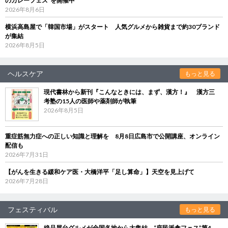
のカレーフェス”を開催中
2026年8月6日
横浜高島屋で「韓国市場」がスタート 人気グルメから雑貨まで約30ブランド
が集結
2026年8月5日
ヘルスケア
もっと見る
現代書林から新刊『こんなときには、まず、漢方！』 漢方三
考塾の15人の医師や薬剤師が執筆
2026年8月5日
重症筋無力症への正しい知識と理解を 8月8日広島市で公開講座、オンライン
配信も
2026年7月31日
【がんを生きる緩和ケア医・大橋洋平「足し算命」】天空を見上げて
2026年7月28日
フェスティバル
もっと見る
絶品屋台グルメが全国各地から大集結 “庶民派食フェス”第4