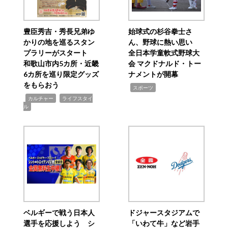
豊臣秀吉・秀長兄弟ゆ
始球式の杉谷拳士さ
かりの地を巡るスタン
ん、野球に熱い思い
プラリーがスタート
全日本学童軟式野球大
和歌山市内5カ所・近畿
会 マクドナルド・トー
6カ所を巡り限定グッズ
ナメントが開幕
をもらおう
,
スポーツ
,
,
カルチャー
ライフスタイ
ル
ベルギーで戦う日本人
ドジャースタジアムで
選手を応援しよう シ
「いわて牛」など岩手