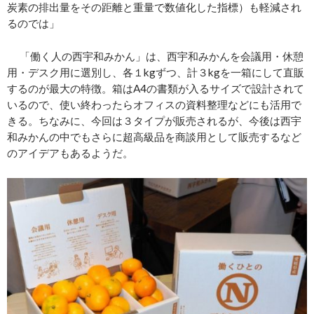
炭素
の排出量をその
距離
と重量で
数値
化した
指標
）
も軽減され
るのでは
」
「働く人の西宇和みかん」は、西宇和みかんを会議用・休憩
用・デスク用に選別し、各１kgずつ、計３kgを
一
箱にして直販
するのが最大の特徴
。
箱はA4の書類が入るサイズで設計されて
いるので、使い終わったらオフィスの資料整理などにも活用で
きる。ちなみに、今回は３タイプが販売されるが、今後は西宇
和みかんの中でもさらに超高級品を商談用として販売するなど
のアイデアもあるようだ。