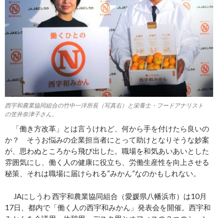
西宇和農業協同組合の竹中一洋所長（写真右）と栄養士・フードアナリスト
の笠井奈津子さん。
「働き方改革」とは言うけれど、何から手を付けたら
良いの
か？ そうお悩みの企業担当者
にとって助けとなりそうな妙案
が
、思わぬところから飛び出した。職場を和気あいあいとした
雰囲気にし、働く人の健康に役立ち、労働生産性を向上させる
秘策、それは
職場に届けられる
“みかん”
なの
かもしれない
。
JAにしうわ
西宇和農業協同組合（愛媛県八幡浜市）は10月
17日、都内で「働く人の西宇和みかん」発表会を開催。西宇和