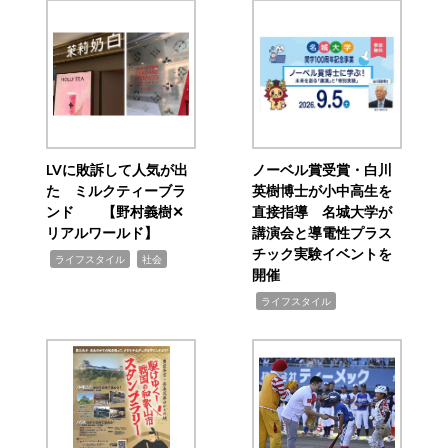
LVに敗訴して人気が出
ノーベル賞受賞・白川
た ミルクティーブラ
英樹博士が小中高生を
ンド 【野村義樹✕
直接指導 名城大学が
リアルワールド】
講演会と導電性プラス
チック実験イベントを
,
,
ライフスタイル
社会
開催
,
ライフスタイル