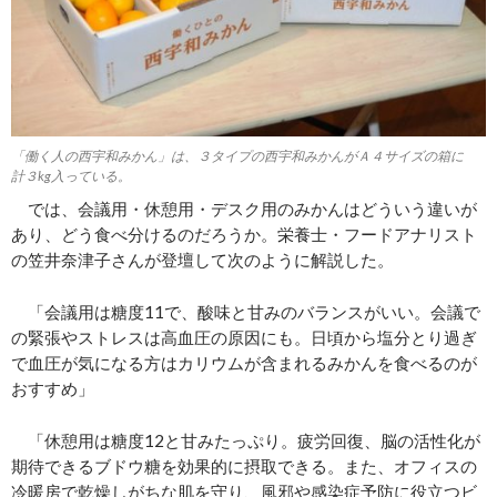
「働く人の西宇和みかん」は、３タイプの西宇和みかんがＡ４サイズの箱に
計３kg入っている。
では、会議用・休憩用・デスク用のみかんはどういう違いが
あり、どう
食べ分ける
のだろうか。栄養士・フードアナリスト
の笠井奈津子さんが登壇して
次のように解説
した。
「会議用は糖度11で、酸味と甘みのバランスがいい。会議で
の緊張やストレスは高血圧の原因に
も
。
日頃から塩分とり過ぎ
で
血圧が気になる方はカリウムが含まれるみかんを食べるのが
おすすめ」
「休憩用は糖度12と甘みたっぷり。疲労回復、脳の活性化が
期待できるブドウ糖を効果的に摂取できる。また、オフィスの
冷暖房で乾燥しがちな肌を守り、風邪や感染症予防に役立つビ