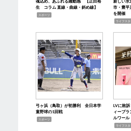
魂込め、あふれる躍動感 【正田裕
新しい水
生 コラム 直線・曲線・斜め線】
市・豊平
を開催
,
スポーツ
,
ライフスタ
弓ヶ浜（鳥取）が初勝利 全日本学
LVに敗
童野球の1回戦
ィーブラ
ルワール
,
スポーツ
,
ライフスタ