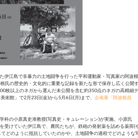
た伊江島で非暴力の土地闘争を行った平和運動家・写真家の阿波
)。阿波根氏の歴史的・文化的に重要な記録を新たな形で保存し広く公開
3000枚以上のネガから選んだ未公開を含む約350点のネガの高精細
術館」で2月23日(金)から5月6日(月)まで、
企画展「阿波根昌
科の小原真史准教授(写真史・キュレーション)が実施。小原氏
を受けていた伊江島で、農民たちが、鉄砲の発射薬を詰める薬莢(
じてどのように抵抗していたのかや、土地闘争の過程でどのような