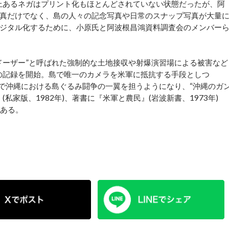
以上あるネガはプリント化もほとんどされていない状態だったが、阿
真だけでなく、島の人々の記念写真や日常のスナップ写真が大量
ジタル化するために、小原氏と阿波根昌鴻資料調査会のメンバー
ーザー”と呼ばれた強制的な土地接収や射爆演習場による被害など
島の記録を開始。島で唯一のカメラを米軍に抵抗する手段としつ
中で沖縄における島ぐるみ闘争の一翼を担うようになり、“沖縄のガ
私家版、1982年)、著書に『米軍と農民』(岩波新書、1973年)
がある。