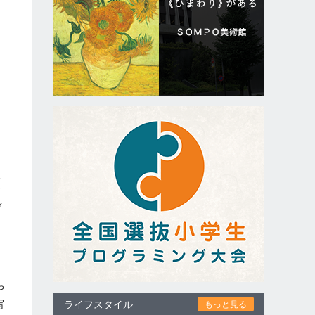
根
す
デ
や
写
ライフスタイル
もっと見る