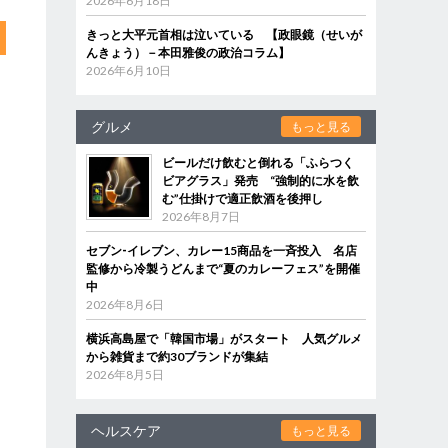
2026年6月18日
きっと大平元首相は泣いている 【政眼鏡（せいが
んきょう）－本田雅俊の政治コラム】
2026年6月10日
グルメ
もっと見る
ビールだけ飲むと倒れる「ふらつく
ビアグラス」発売 “強制的に水を飲
む”仕掛けで適正飲酒を後押し
2026年8月7日
セブン‐イレブン、カレー15商品を一斉投入 名店
監修から冷製うどんまで“夏のカレーフェス”を開催
中
2026年8月6日
横浜高島屋で「韓国市場」がスタート 人気グルメ
から雑貨まで約30ブランドが集結
2026年8月5日
ヘルスケア
もっと見る