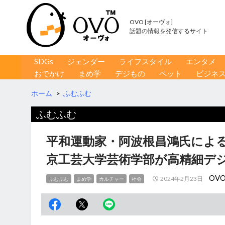
OVO [オーヴォ]
話題の情報を発信するサイト
コンテンツへ移動
検
SDGs
ジェンダー
ライフスタイル
エンタメ
索
おでかけ
まめ学
デジもの
ペット
ビジネ
ホーム
>
ふむふむ
ふむふむ
平和運動家・阿波根昌鴻氏によ
京工芸大学芸術学部が高精細
OV
2024年2月23日
ふむふむ
まめ学
カルチャー
社会