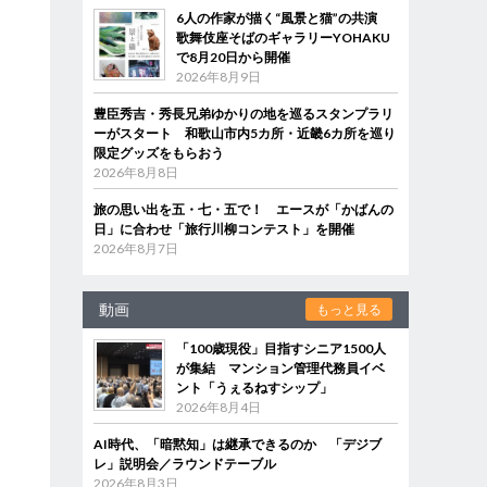
6人の作家が描く“風景と猫”の共演
歌舞伎座そばのギャラリーYOHAKU
で8月20日から開催
2026年8月9日
豊臣秀吉・秀長兄弟ゆかりの地を巡るスタンプラリ
ーがスタート 和歌山市内5カ所・近畿6カ所を巡り
限定グッズをもらおう
2026年8月8日
旅の思い出を五・七・五で！ エースが「かばんの
日」に合わせ「旅行川柳コンテスト」を開催
2026年8月7日
動画
もっと見る
「100歳現役」目指すシニア1500人
が集結 マンション管理代務員イベ
ント「うぇるねすシップ」
2026年8月4日
AI時代、「暗黙知」は継承できるのか 「デジブ
レ」説明会／ラウンドテーブル
2026年8月3日