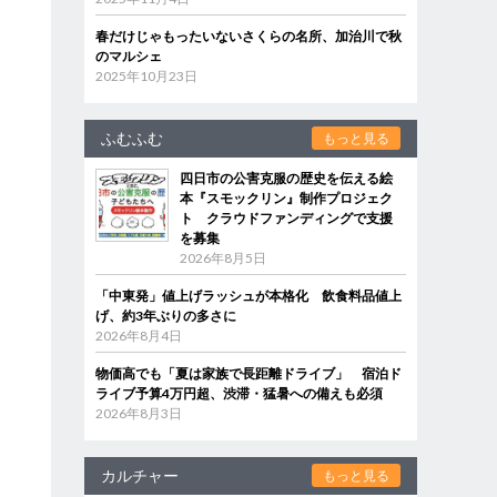
春だけじゃもったいないさくらの名所、加治川で秋
のマルシェ
2025年10月23日
ふむふむ
もっと見る
四日市の公害克服の歴史を伝える絵
本『スモックリン』制作プロジェク
ト クラウドファンディングで支援
を募集
2026年8月5日
「中東発」値上げラッシュが本格化 飲食料品値上
げ、約3年ぶりの多さに
2026年8月4日
物価高でも「夏は家族で長距離ドライブ」 宿泊ド
ライブ予算4万円超、渋滞・猛暑への備えも必須
2026年8月3日
カルチャー
もっと見る