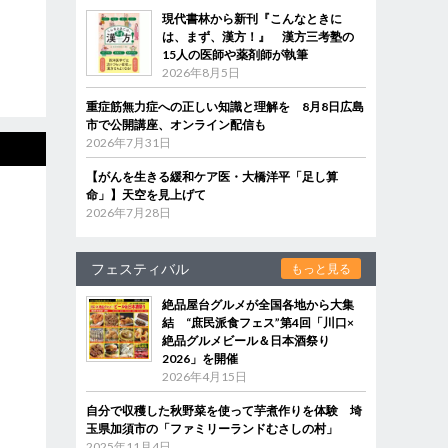
現代書林から新刊『こんなときに
は、まず、漢方！』 漢方三考塾の
15人の医師や薬剤師が執筆
2026年8月5日
重症筋無力症への正しい知識と理解を 8月8日広島
市で公開講座、オンライン配信も
2026年7月31日
【がんを生きる緩和ケア医・大橋洋平「足し算
命」】天空を見上げて
2026年7月28日
フェスティバル
もっと見る
絶品屋台グルメが全国各地から大集
結 “庶民派食フェス”第4回「川口×
絶品グルメビール＆日本酒祭り
2026」を開催
2026年4月15日
自分で収穫した秋野菜を使って芋煮作りを体験 埼
玉県加須市の「ファミリーランドむさしの村」
2025年11月4日