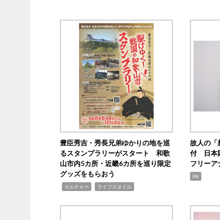
豊臣秀吉・秀長兄弟ゆかりの地を巡
故人の「
るスタンプラリーがスタート 和歌
付 日本
山市内5カ所・近畿6カ所を巡り限定
フリーア
グッズをもらおう
PR
,
,
カルチャー
ライフスタイル