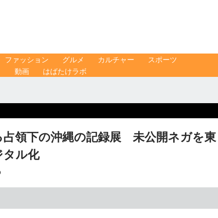
ファッション
グルメ
カルチャー
スポーツ
ス
動画
はばたけラボ
る占領下の沖縄の記録展 未公開ネガを東
デジタル化
O