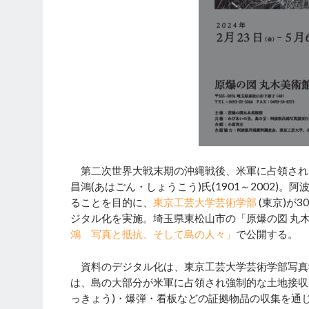
第二次世界大戦末期の沖縄戦後、米軍に占領され
昌鴻(あはごん・しょうこう)氏(1901～2002
ることを目的に、
東京工芸大学芸術学部
(東京)が
ジタル化を実施。埼玉県東松山市の「原爆の図 丸木美
鴻 写真と抵抗、そして島の人々」
で公開する。
資料のデジタル化は、東京工芸大学芸術学部写真学
は、島の大部分が米軍に占領され強制的な土地接収
っきょう)・爆弾・看板などの証拠物品の収集を通