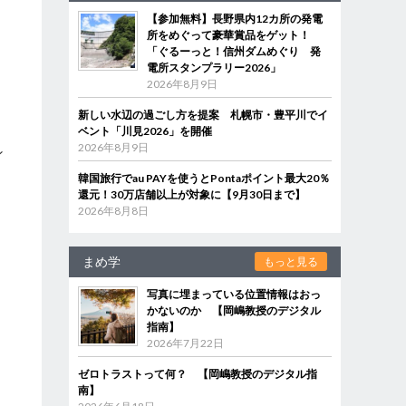
【参加無料】長野県内12カ所の発電
に
所をめぐって豪華賞品をゲット！
ら
「ぐるーっと！信州ダムめぐり 発
電所スタンプラリー2026」
2026年8月9日
新しい水辺の過ごし方を提案 札幌市・豊平川でイ
ベント「川見2026」を開催
2026年8月9日
ン
韓国旅行でau PAYを使うとPontaポイント最大20％
還元！30万店舗以上が対象に【9月30日まで】
2026年8月8日
まめ学
もっと見る
写真に埋まっている位置情報はおっ
かないのか 【岡嶋教授のデジタル
指南】
2026年7月22日
ゼロトラストって何？ 【岡嶋教授のデジタル指
南】