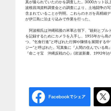
真が撮られていたのかを調査した。3000カット
波根昌鴻資料調査会との調査により、土地闘争の写
含まれていることが判明。これらのネガを高精細デ
が伊江島に泊まり込みで作業を行った。
阿波根氏は沖縄戦後の米軍占領下、“銃剣とブルド
を記録するためにカメラを入手し、1955年から
つ、“乞食行進”と呼ばれた行脚や陳情を展開する
ジー”と呼ばれた。写真集に『人間の住んでいる島』(
『命こそ宝 沖縄反戦の心』(岩波新書、1992年)