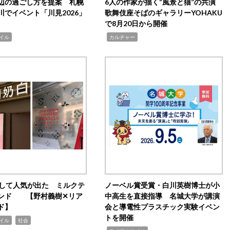
辺の過ごし方を提案 札幌
6人の作家が描く“風景と猫”の共演
川でイベント「川見2026」
歌舞伎座そばのギャラリーYOHAKU
で8月20日から開催
,
イル
カルチャー
訴して人気が出た ミルクテ
ノーベル賞受賞・白川英樹博士が小
ンド 【野村義樹✕リア
中高生を直接指導 名城大学が講演
ド】
会と導電性プラスチック実験イベン
トを開催
,
イル
社会