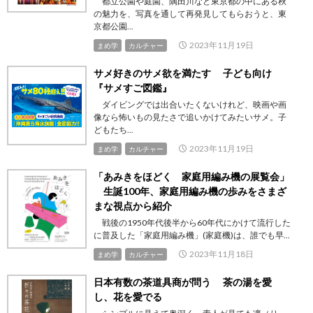
都立公園や庭園、隅田川など東京都の中にある秋
の魅力を、写真を通して再発見してもらおうと、東
京都公園...
2023年11月19日
まめ学
カルチャー
サメ好きのサメ欲を満たす 子ども向け
『サメすご図鑑』
ダイビングでは出合いたくないけれど、映画や画
像なら怖いもの見たさで追いかけてみたいサメ。子
どもたち...
2023年11月19日
まめ学
カルチャー
「あみきをほどく 家庭用編み機の展覧会」
生誕100年、家庭用編み機の歩みをさまざ
まな視点から紹介
戦後の1950年代後半から60年代にかけて流行した
に普及した「家庭用編み機」(家庭機)は、誰でも早...
2023年11月18日
まめ学
カルチャー
日本有数の茶道具商が問う 茶の湯を愛
し、花を愛でる