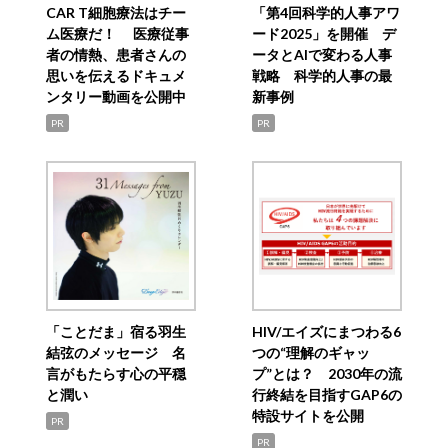
CAR T細胞療法はチー
「第4回科学的人事アワ
ム医療だ！ 医療従事
ード2025」を開催 デ
者の情熱、患者さんの
ータとAIで変わる人事
思いを伝えるドキュメ
戦略 科学的人事の最
ンタリー動画を公開中
新事例
PR
PR
「ことだま」宿る羽生
HIV/エイズにまつわる6
結弦のメッセージ 名
つの“理解のギャッ
言がもたらす心の平穏
プ”とは？ 2030年の流
と潤い
行終結を目指すGAP6の
特設サイトを公開
PR
PR