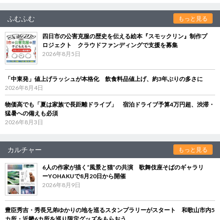
ふむふむ
もっと見る
四日市の公害克服の歴史を伝える絵本『スモックリン』制作プ
ロジェクト クラウドファンディングで支援を募集
2026年8月5日
「中東発」値上げラッシュが本格化 飲食料品値上げ、約3年ぶりの多さに
2026年8月4日
物価高でも「夏は家族で長距離ドライブ」 宿泊ドライブ予算4万円超、渋滞・
猛暑への備えも必須
2026年8月3日
カルチャー
もっと見る
6人の作家が描く“風景と猫”の共演 歌舞伎座そばのギャラリ
ーYOHAKUで8月20日から開催
2026年8月9日
豊臣秀吉・秀長兄弟ゆかりの地を巡るスタンプラリーがスタート 和歌山市内5
カ所・近畿6カ所を巡り限定グッズをもらおう