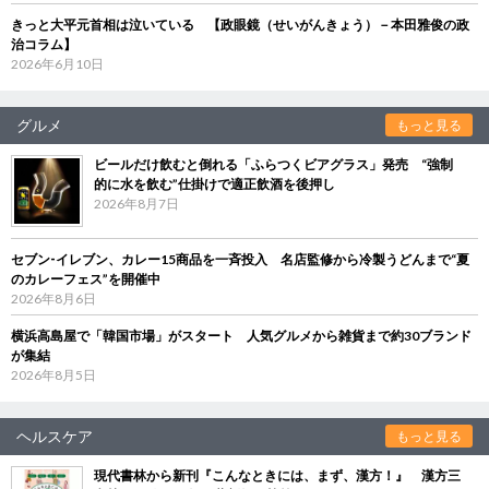
きっと大平元首相は泣いている 【政眼鏡（せいがんきょう）－本田雅俊の政
治コラム】
2026年6月10日
グルメ
もっと見る
ビールだけ飲むと倒れる「ふらつくビアグラス」発売 “強制
的に水を飲む”仕掛けで適正飲酒を後押し
2026年8月7日
セブン‐イレブン、カレー15商品を一斉投入 名店監修から冷製うどんまで“夏
のカレーフェス”を開催中
2026年8月6日
横浜高島屋で「韓国市場」がスタート 人気グルメから雑貨まで約30ブランド
が集結
2026年8月5日
ヘルスケア
もっと見る
現代書林から新刊『こんなときには、まず、漢方！』 漢方三