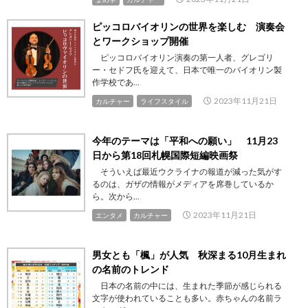
ピッコロバイオリンの世界を楽しむ 演奏会
とワークショップ開催
ピッコロバイオリン演奏の第一人者、グレゴリ
ー・セドフ氏を迎えて、日本で唯一のバイオリン製
作学校であ...
2023年11月21日
カルチャー
ライフスタイル
今年のテーマは「平和への願い」 11月23
日から第18回札幌国際短編映画祭
そういえば最近ウクライナの報道が減った気がす
るのは、ガザの情報がメディアを席巻しているか
ら。次から...
2023年11月21日
エンタメ
カルチャー
男女とも「楓」が人気 秋深まる10月生まれ
の名前のトレンド
日本の名前の中には、生まれた季節が感じられる
文字が使われていることも多い。赤ちゃんの名前ラ