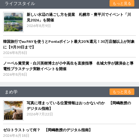
ライフスタイル
もっと見る
新しい水辺の過ごし方を提案 札幌市・豊平川でイベント「川
見2026」を開催
2026年8月9日
韓国旅行でau PAYを使うとPontaポイント最大20％還元！30万店舗以上が対象
に【9月30日まで】
2026年8月8日
ノーベル賞受賞・白川英樹博士が小中高生を直接指導 名城大学が講演会と導
電性プラスチック実験イベントを開催
2026年8月8日
まめ学
もっと見る
写真に埋まっている位置情報はおっかないのか 【岡嶋教授の
デジタル指南】
2026年7月22日
ゼロトラストって何？ 【岡嶋教授のデジタル指南】
2026年6月18日