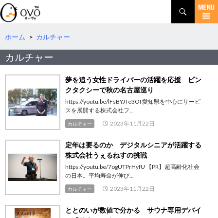
検
索
コ
ン
テ
ホーム
>
カルチャー
ン
カルチャー
ツ
へ
移
夢を追う女性ドライバーの活躍を応援 ピン
動
クタクシーで秋の名古屋巡り
https://youtu.be/lFsBYJTe3OI 愛知県を中心にサービ
スを展開する株式会社フ...
2023年11月22日
カルチャー
定年は要るのか デジタルシニアが活躍する
株式会社うぇるねすの挑戦
https://youtu.be/7ogUTPrHyfU 【PR】超高齢化社会
の日本。平均寿命が伸び...
2023年11月22日
カルチャー
ととのいが数値で分かる サウナ専用デバイ