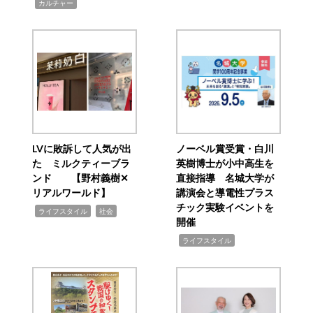
,
カルチャー
LVに敗訴して人気が出
ノーベル賞受賞・白川
た ミルクティーブラ
英樹博士が小中高生を
ンド 【野村義樹✕
直接指導 名城大学が
リアルワールド】
講演会と導電性プラス
チック実験イベントを
,
,
ライフスタイル
社会
開催
,
ライフスタイル