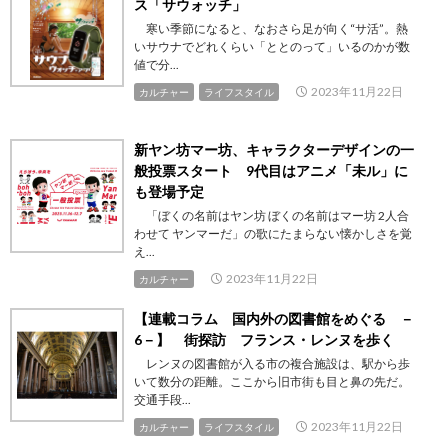
ス「サウォッチ」
寒い季節になると、なおさら足が向く“サ活”。熱
いサウナでどれくらい「ととのって」いるのかが数
値で分...
2023年11月22日
カルチャー
ライフスタイル
新ヤン坊マー坊、キャラクターデザインの一
般投票スタート 9代目はアニメ「未ル」に
も登場予定
「ぼくの名前はヤン坊 ぼくの名前はマー坊 2人合
わせて ヤンマーだ」の歌にたまらない懐かしさを覚
え...
2023年11月22日
カルチャー
【連載コラム 国内外の図書館をめぐる －
6－】 街探訪 フランス・レンヌを歩く
レンヌの図書館が入る市の複合施設は、駅から歩
いて数分の距離。ここから旧市街も目と鼻の先だ。
交通手段...
2023年11月22日
カルチャー
ライフスタイル