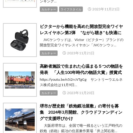
ンキング...
2023年11月21日
カルチャー
ライフスタイル
ビクターから機能を高めた開放型完全ワイヤ
レスイヤホン第2弾 “ながら聴き”も快適に
JVCケンウッドは、Victor（ビクター）ブランドの
開放型完全ワイヤレスイヤホン「JVCケンウッ...
2023年11月21日
カルチャー
高齢者施設で生まれた心温まる５つの物語を
発表 「人生100年時代の物語大賞」授賞式
https://youtu.be/n5i2rcVTgGg サントリーウエルネ
ス株式会社は11月9日...
2023年11月20日
カルチャー
堺市が歴史館「鉄炮鍛冶屋敷」の寄付を募
集 2024年3月開館、クラウドファンディン
グで支援呼びかけ
大阪府堺市は、全国で唯一残るという江戸時代の
鉄炮（鉄砲）鍛冶の住居兼作業場「井上関右衛...