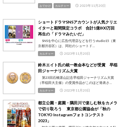
2023年11月20日
おでかけ
カルチャー
ショートドラマSNSアカウントが人気クリエ
イターと期間限定コラボ 合計1億800万回
再生の「ドラマみたいだ」
SNSを中心に広告代理店などを行うstudio15（東
京都渋谷区）は、同社のショートド...
2023年11月20日
カルチャー
鈴木エイト氏の統一教会本などが受賞 早稲
田ジャーナリズム大賞
第23回石橋湛山記念早稲田ジャーナリズム大賞
（早稲田大主催）の受賞作品がこのほど発表さ...
2023年11月20日
カルチャー
都立公園・庭園・隅田川で楽しむ秋をカメラ
で切り取ろう 東京都公園協会が「秋の
TOKYO Instagramフォトコンテスト
2023」