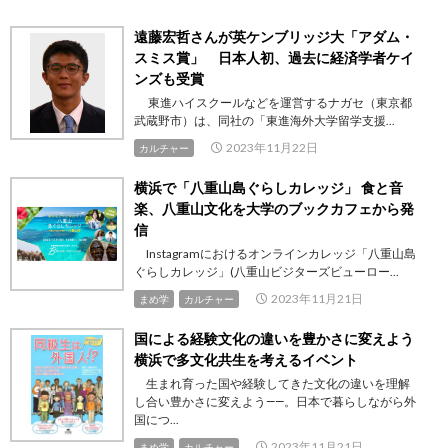
遠藤宏哲さんが英ケンブリッジ大「アダム・
スミス賞」 日本人初、過去に経済学者ケイ
ンズも受賞
東進ハイスクールなどを運営するナガセ（東京都
武蔵野市）は、同社の「東進海外大学留学支援...
2023年11月22日
カルチャー
横浜で「八重山島ぐらしカレッジ」 食と音
楽、八重山文化を大学のブックカフェから発
信
Instagramにおけるオンラインカレッジ「八重山島
ぐらしカレッジ」(八重山ビジターズビューロー...
2023年11月21日
まめ学
カルチャー
国による経験文化の違いを豊かさに変えよう
横浜で多文化共生を考えるイベント
生まれ育った国や経験してきた文化の違いを理解
し合い豊かさに変えよう――。日本で暮らしながら外
国につ...
2023年11月21日
まめ学
カルチャー