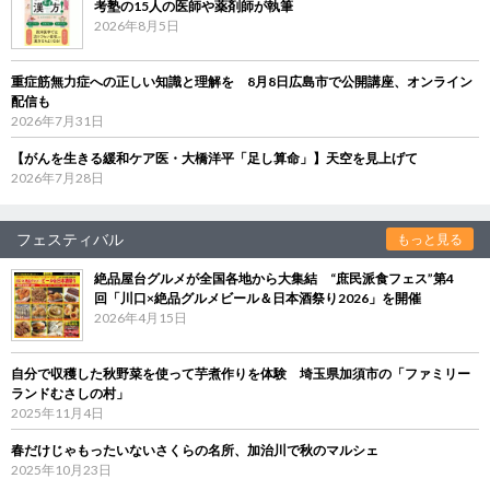
考塾の15人の医師や薬剤師が執筆
2026年8月5日
重症筋無力症への正しい知識と理解を 8月8日広島市で公開講座、オンライン
配信も
2026年7月31日
【がんを生きる緩和ケア医・大橋洋平「足し算命」】天空を見上げて
2026年7月28日
フェスティバル
もっと見る
絶品屋台グルメが全国各地から大集結 “庶民派食フェス”第4
回「川口×絶品グルメビール＆日本酒祭り2026」を開催
2026年4月15日
自分で収穫した秋野菜を使って芋煮作りを体験 埼玉県加須市の「ファミリー
ランドむさしの村」
2025年11月4日
春だけじゃもったいないさくらの名所、加治川で秋のマルシェ
2025年10月23日