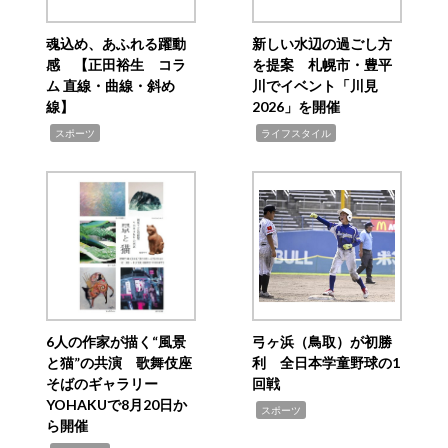
魂込め、あふれる躍動
新しい水辺の過ごし方
感 【正田裕生 コラ
を提案 札幌市・豊平
ム 直線・曲線・斜め
川でイベント「川見
線】
2026」を開催
,
,
スポーツ
ライフスタイル
6人の作家が描く“風景
弓ヶ浜（鳥取）が初勝
と猫”の共演 歌舞伎座
利 全日本学童野球の1
そばのギャラリー
回戦
YOHAKUで8月20日か
,
スポーツ
ら開催