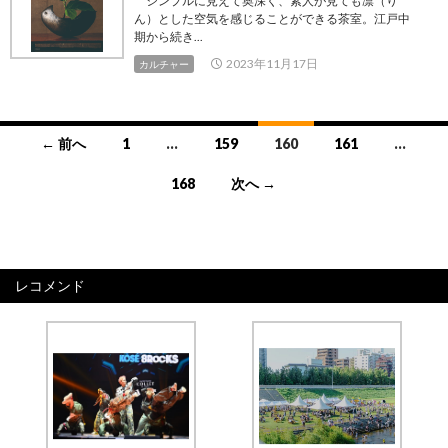
シンプルに見えて奥深く、素人が見ても凛（り
ん）とした空気を感じることができる茶室。江戸中
期から続き...
2023年11月17日
カルチャー
投
← 前へ
1
…
159
160
161
…
稿
168
次へ →
ナ
ビ
ゲ
レコメンド
ー
シ
ョ
ン