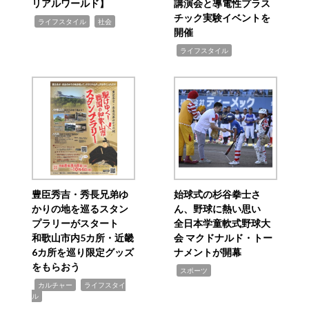
リアルワールド】
講演会と導電性プラス
チック実験イベントを
,
,
ライフスタイル
社会
開催
,
ライフスタイル
豊臣秀吉・秀長兄弟ゆ
始球式の杉谷拳士さ
かりの地を巡るスタン
ん、野球に熱い思い
プラリーがスタート
全日本学童軟式野球大
和歌山市内5カ所・近畿
会 マクドナルド・トー
6カ所を巡り限定グッズ
ナメントが開幕
をもらおう
,
スポーツ
,
,
カルチャー
ライフスタイ
ル