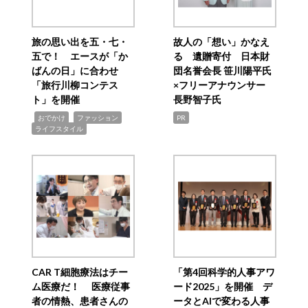
旅の思い出を五・七・
故人の「想い」かなえ
五で！ エースが「か
る 遺贈寄付 日本財
ばんの日」に合わせ
団名誉会長 笹川陽平氏
「旅行川柳コンテス
×フリーアナウンサー
ト」を開催
長野智子氏
,
,
,
おでかけ
ファッション
PR
ライフスタイル
CAR T細胞療法はチー
「第4回科学的人事アワ
ム医療だ！ 医療従事
ード2025」を開催 デ
者の情熱、患者さんの
ータとAIで変わる人事