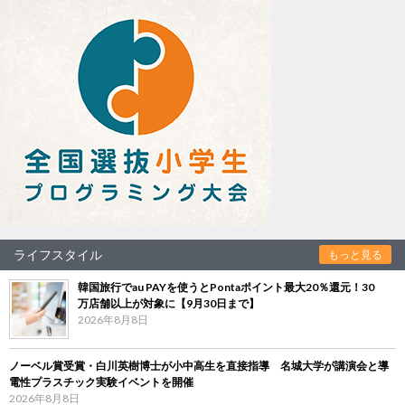
ライフスタイル
もっと見る
韓国旅行でau PAYを使うとPontaポイント最大20％還元！30
万店舗以上が対象に【9月30日まで】
2026年8月8日
ノーベル賞受賞・白川英樹博士が小中高生を直接指導 名城大学が講演会と導
電性プラスチック実験イベントを開催
2026年8月8日