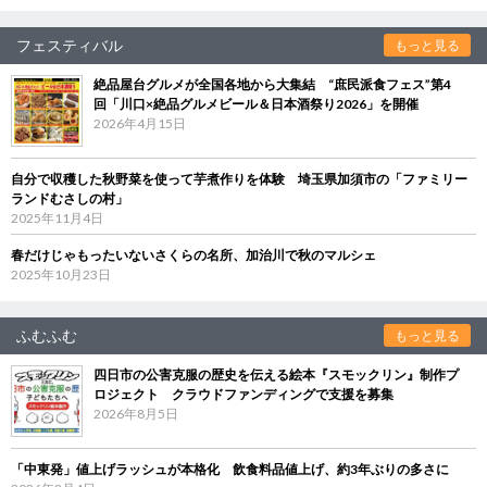
フェスティバル
もっと見る
絶品屋台グルメが全国各地から大集結 “庶民派食フェス”第4
回「川口×絶品グルメビール＆日本酒祭り2026」を開催
2026年4月15日
自分で収穫した秋野菜を使って芋煮作りを体験 埼玉県加須市の「ファミリー
ランドむさしの村」
2025年11月4日
春だけじゃもったいないさくらの名所、加治川で秋のマルシェ
2025年10月23日
ふむふむ
もっと見る
四日市の公害克服の歴史を伝える絵本『スモックリン』制作プ
ロジェクト クラウドファンディングで支援を募集
2026年8月5日
「中東発」値上げラッシュが本格化 飲食料品値上げ、約3年ぶりの多さに