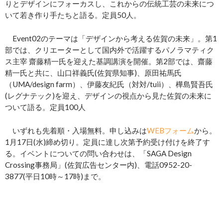
りとデザインにフォーカスし、これからの伝統工芸の未来につ
いて若き作り手たちと語る。定員50人。
Event02のテーマは「デザインから考える佐賀の未来」。第1
部では、クリエーターとして国内外で活躍するパノラマティク
ス主宰 齋藤精一氏を迎えた基調講演を開催。第2部では、齋藤
精一氏と共に、山口祥義氏(佐賀県知事)、原田祐馬氏
（UMA/design farm）、伊藤友紀氏（対対/tuii）、樺島賢吾氏
(レグナテック)を迎え、デザインの視点から見た佐賀の未来に
ついて語る。定員100人
いずれも先着順・入場無料。申し込みは
WEBフォーム
から。
1月17日(水)締め切り。定員に達し次第予約受け付けを終了す
る。イベントについての問い合わせは、「SAGA Design
Crossing事務局」(佐賀広告センター内)、電話0952-20-
3877(平日10時～17時)まで。