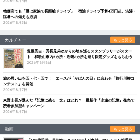
2026年8月4日
物価高でも「夏は家族で長距離ドライブ」 宿泊ドライブ予算4万円超、渋滞・
猛暑への備えも必須
2026年8月3日
カルチャー
もっと見る
豊臣秀吉・秀長兄弟ゆかりの地を巡るスタンプラリーがスター
ト 和歌山市内5カ所・近畿6カ所を巡り限定グッズをもらおう
2026年8月8日
旅の思い出を五・七・五で！ エースが「かばんの日」に合わせ「旅行川柳コ
ンテスト」を開催
2026年8月7日
東野圭吾が選んだ「記憶に残る一文」はどれ？ 最新作『永遠の記憶』発売で
読者参加型キャンペーン
2026年8月7日
動画
もっと見る