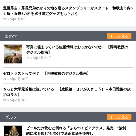
豊臣秀吉・秀長兄弟ゆかりの地を巡るスタンプラリーがスタート 和歌山市内5
カ所・近畿6カ所を巡り限定グッズをもらおう
2026年8月8日
まめ学
もっと見る
写真に埋まっている位置情報はおっかないのか 【岡嶋教授の
デジタル指南】
2026年7月22日
ゼロトラストって何？ 【岡嶋教授のデジタル指南】
2026年6月18日
きっと大平元首相は泣いている 【政眼鏡（せいがんきょう）－本田雅俊の政
治コラム】
2026年6月10日
グルメ
もっと見る
ビールだけ飲むと倒れる「ふらつくビアグラス」発売 “強制
的に水を飲む”仕掛けで適正飲酒を後押し