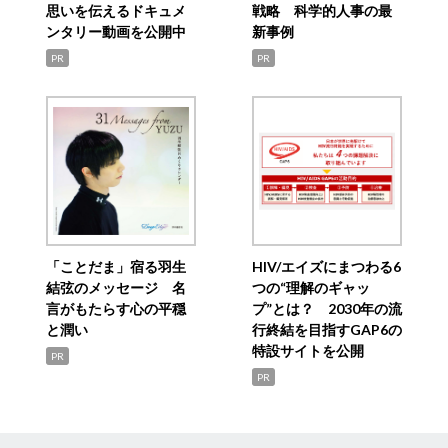
思いを伝えるドキュメ
戦略 科学的人事の最
ンタリー動画を公開中
新事例
PR
PR
「ことだま」宿る羽生
HIV/エイズにまつわる6
結弦のメッセージ 名
つの“理解のギャッ
言がもたらす心の平穏
プ”とは？ 2030年の流
と潤い
行終結を目指すGAP6の
特設サイトを公開
PR
PR