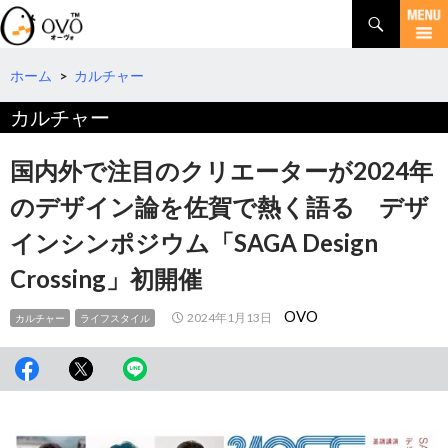
検
索
コ
ン
テ
ホーム
>
カルチャー
ン
カルチャー
ツ
へ
移
国内外で注目のクリエーターが2024年
動
のデザイン論を佐賀で熱く語る デザ
インシンポジウム「SAGA Design
Crossing」初開催
OVO
2024年1月13日
カルチャー
ライフスタイル