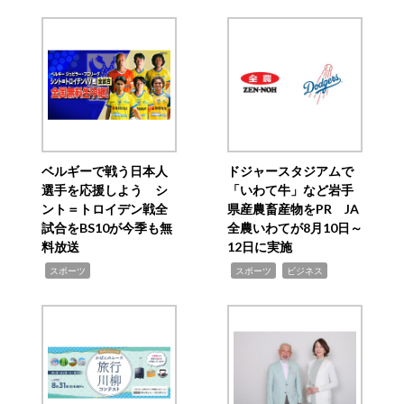
ベルギーで戦う日本人
ドジャースタジアムで
選手を応援しよう シ
「いわて牛」など岩手
ント＝トロイデン戦全
県産農畜産物をPR JA
試合をBS10が今季も無
全農いわてが8月10日～
料放送
12日に実施
,
,
,
スポーツ
スポーツ
ビジネス