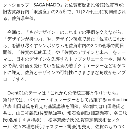
クトショップ「SAGA MADO」と佐賀市歴史民俗館(佐賀市)の
旧古賀銀行内「浪漫座」の2カ所で、1月27日(土)に初開催され
る。佐賀県主催。
今回は、「さがデザイン」のこれまでの事例を交えながら、
「デザインが持つ力」や、デザイン視点で見た「佐賀のこれか
ら」を語り尽くすシンポジウムを佐賀市内の2つの会場で同日
開催。「佐賀の伝統工芸」や「佐賀のデザインと未来」をテー
マに、日本のデザインを先導するトップクリエーターや、県内
外で高い評価を受けている佐賀の若手クリエーターなどをゲス
トに迎え、佐賀とデザインの可能性にさまざまな角度からアプ
ローチする。
Event01のテーマは「これからの伝統工芸と作り手たち」。
第1部では、バイヤー・キュレーターとして活躍するmethod.inc
代表 山田遊氏を迎えた基調講演を開催。第2部では山田遊氏と
共に、山口祥義氏(佐賀県知事)、畑石修嗣氏(畑萬陶苑)、谷口弦
氏(名尾手すき和紙）、松本奈緒子氏(佐賀県窯業技術センタ
ー)、佐々木理恵氏(キャスター・司会)を交え、佐賀のものづく