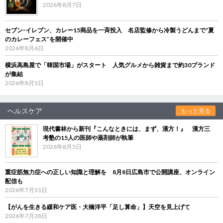
2026年8月7日
セブン‐イレブン、カレー15商品を一斉投入 名店監修から冷製うどんまで“夏
のカレーフェス”を開催中
2026年8月6日
横浜高島屋で「韓国市場」がスタート 人気グルメから雑貨まで約30ブランド
が集結
2026年8月5日
ヘルスケア
もっと見る
現代書林から新刊『こんなときには、まず、漢方！』 漢方三
考塾の15人の医師や薬剤師が執筆
2026年8月5日
重症筋無力症への正しい知識と理解を 8月8日広島市で公開講座、オンライン
配信も
2026年7月31日
【がんを生きる緩和ケア医・大橋洋平「足し算命」】天空を見上げて
2026年7月28日