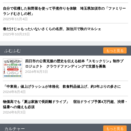
自分で収穫した秋野菜を使って芋煮作りを体験 埼玉県加須市の「ファミリー
ランドむさしの村」
2025年11月4日
春だけじゃもったいないさくらの名所、加治川で秋のマルシェ
2025年10月23日
ふむふむ
もっと見る
四日市の公害克服の歴史を伝える絵本『スモックリン』制作プ
ロジェクト クラウドファンディングで支援を募集
2026年8月5日
「中東発」値上げラッシュが本格化 飲食料品値上げ、約3年ぶりの多さに
2026年8月4日
物価高でも「夏は家族で長距離ドライブ」 宿泊ドライブ予算4万円超、渋滞・
猛暑への備えも必須
2026年8月3日
カルチャー
もっと見る