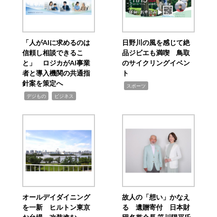
「人がAIに求めるのは
日野川の風を感じて絶
信頼し相談できるこ
品ジビエも満喫 鳥取
と」 ロジカがAI事業
のサイクリングイベン
者と導入機関の共通指
ト
針案を策定へ
,
スポーツ
,
,
デジもの
ビジネス
オールデイダイニング
故人の「想い」かなえ
を一新 ヒルトン東京
る 遺贈寄付 日本財