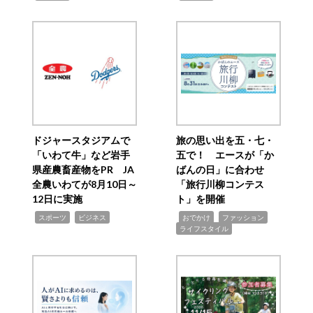
ドジャースタジアムで
旅の思い出を五・七・
「いわて牛」など岩手
五で！ エースが「か
県産農畜産物をPR JA
ばんの日」に合わせ
全農いわてが8月10日～
「旅行川柳コンテス
12日に実施
ト」を開催
,
,
,
,
,
スポーツ
ビジネス
おでかけ
ファッション
ライフスタイル