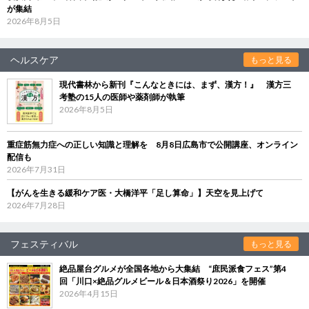
が集結
2026年8月5日
ヘルスケア
もっと見る
現代書林から新刊『こんなときには、まず、漢方！』 漢方三
考塾の15人の医師や薬剤師が執筆
2026年8月5日
重症筋無力症への正しい知識と理解を 8月8日広島市で公開講座、オンライン
配信も
2026年7月31日
【がんを生きる緩和ケア医・大橋洋平「足し算命」】天空を見上げて
2026年7月28日
フェスティバル
もっと見る
絶品屋台グルメが全国各地から大集結 “庶民派食フェス”第4
回「川口×絶品グルメビール＆日本酒祭り2026」を開催
2026年4月15日