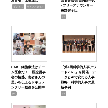
お台場、改装進む
団名誉会長 笹川陽平氏
×フリーアナウンサー
,
,
ビジネス
ライフスタイル
長野智子氏
PR
CAR T細胞療法はチー
「第4回科学的人事アワ
ム医療だ！ 医療従事
ード2025」を開催 デ
者の情熱、患者さんの
ータとAIで変わる人事
思いを伝えるドキュメ
戦略 科学的人事の最
ンタリー動画を公開中
新事例
PR
PR