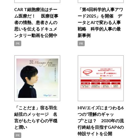
CAR T細胞療法はチー
「第4回科学的人事アワ
ム医療だ！ 医療従事
ード2025」を開催 デ
者の情熱、患者さんの
ータとAIで変わる人事
思いを伝えるドキュメ
戦略 科学的人事の最
ンタリー動画を公開中
新事例
PR
PR
「ことだま」宿る羽生
HIV/エイズにまつわる6
結弦のメッセージ 名
つの“理解のギャッ
言がもたらす心の平穏
プ”とは？ 2030年の流
と潤い
行終結を目指すGAP6の
特設サイトを公開
PR