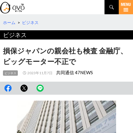
検
索
コ
ン
テ
ホーム
>
ビジネス
ン
ビジネス
ツ
へ
移
損保ジャパンの親会社も検査 金融庁、
動
ビッグモーター不正で
共同通信 47NEWS
2023年11月7日
ビジネス