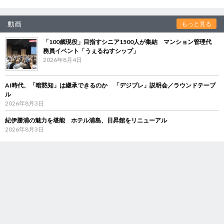
動画
もっと見る
「100歳現役」目指すシニア1500人が集結 マンション管理代
務員イベント「うぇるねすシップ」
2026年8月4日
AI時代、「暗黙知」は継承できるのか 「デジブレ」説明会／ラウンドテーブ
ル
2026年8月3日
紀伊勝浦の魅力を堪能 ホテル浦島、日昇館をリニューアル
2026年8月3日