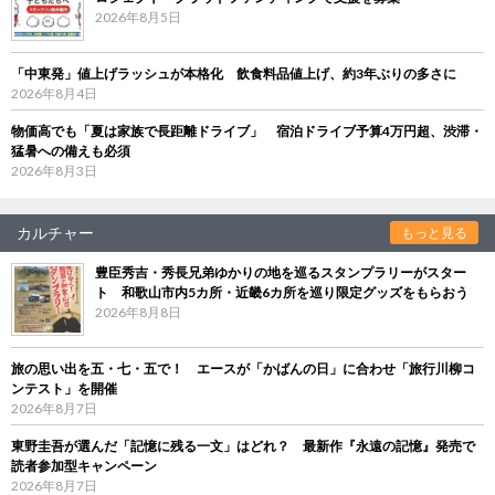
2026年8月5日
「中東発」値上げラッシュが本格化 飲食料品値上げ、約3年ぶりの多さに
2026年8月4日
物価高でも「夏は家族で長距離ドライブ」 宿泊ドライブ予算4万円超、渋滞・
猛暑への備えも必須
2026年8月3日
カルチャー
もっと見る
豊臣秀吉・秀長兄弟ゆかりの地を巡るスタンプラリーがスター
ト 和歌山市内5カ所・近畿6カ所を巡り限定グッズをもらおう
2026年8月8日
旅の思い出を五・七・五で！ エースが「かばんの日」に合わせ「旅行川柳コ
ンテスト」を開催
2026年8月7日
東野圭吾が選んだ「記憶に残る一文」はどれ？ 最新作『永遠の記憶』発売で
読者参加型キャンペーン
2026年8月7日