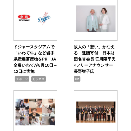
ドジャースタジアムで
故人の「想い」かなえ
「いわて牛」など岩手
る 遺贈寄付 日本財
県産農畜産物をPR JA
団名誉会長 笹川陽平氏
全農いわてが8月10日～
×フリーアナウンサー
12日に実施
長野智子氏
,
,
スポーツ
ビジネス
PR