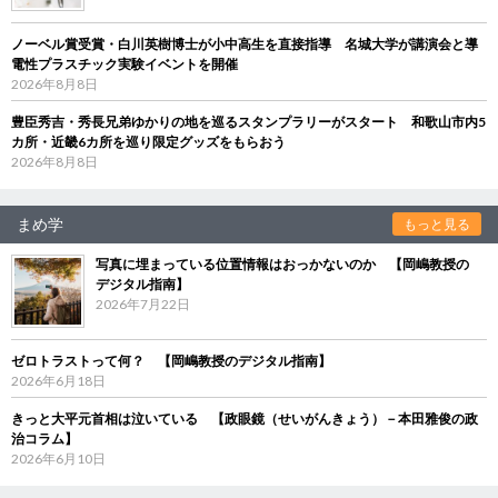
ノーベル賞受賞・白川英樹博士が小中高生を直接指導 名城大学が講演会と導
電性プラスチック実験イベントを開催
2026年8月8日
豊臣秀吉・秀長兄弟ゆかりの地を巡るスタンプラリーがスタート 和歌山市内5
カ所・近畿6カ所を巡り限定グッズをもらおう
2026年8月8日
まめ学
もっと見る
写真に埋まっている位置情報はおっかないのか 【岡嶋教授の
デジタル指南】
2026年7月22日
ゼロトラストって何？ 【岡嶋教授のデジタル指南】
2026年6月18日
きっと大平元首相は泣いている 【政眼鏡（せいがんきょう）－本田雅俊の政
治コラム】
2026年6月10日