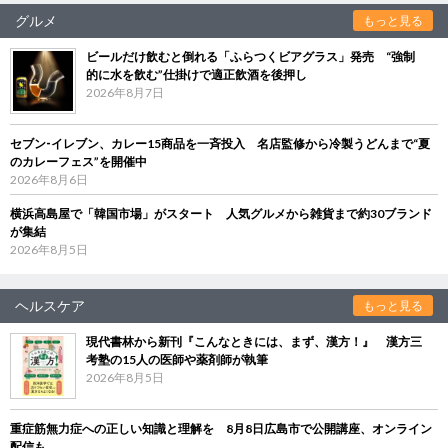
グルメ
もっと見る
ビールだけ飲むと倒れる「ふらつくビアグラス」発売 “強制
的に水を飲む”仕掛けで適正飲酒を後押し
2026年8月7日
セブン‐イレブン、カレー15商品を一斉投入 名店監修から冷製うどんまで“夏
のカレーフェス”を開催中
2026年8月6日
横浜高島屋で「韓国市場」がスタート 人気グルメから雑貨まで約30ブランド
が集結
2026年8月5日
ヘルスケア
もっと見る
現代書林から新刊『こんなときには、まず、漢方！』 漢方三
考塾の15人の医師や薬剤師が執筆
2026年8月5日
重症筋無力症への正しい知識と理解を 8月8日広島市で公開講座、オンライン
配信も