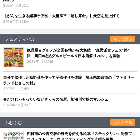
2026年7月31日
【がんを生きる緩和ケア医・大橋洋平「足し算命」】天空を見上げて
2026年7月28日
フェスティバル
もっと見る
絶品屋台グルメが全国各地から大集結 “庶民派食フェス”第4
回「川口×絶品グルメビール＆日本酒祭り2026」を開催
2026年4月15日
自分で収穫した秋野菜を使って芋煮作りを体験 埼玉県加須市の「ファミリー
ランドむさしの村」
2025年11月4日
春だけじゃもったいないさくらの名所、加治川で秋のマルシェ
2025年10月23日
ふむふむ
もっと見る
四日市の公害克服の歴史を伝える絵本『スモックリン』制作プ
ロジェクト クラウドファンディングで支援を募集