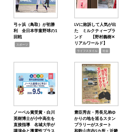
弓ヶ浜（鳥取）が初勝
LVに敗訴して人気が出
利 全日本学童野球の1
た ミルクティーブラ
回戦
ンド 【野村義樹✕
リアルワールド】
,
スポーツ
,
,
ライフスタイル
社会
ノーベル賞受賞・白川
豊臣秀吉・秀長兄弟ゆ
英樹博士が小中高生を
かりの地を巡るスタン
直接指導 名城大学が
プラリーがスタート
講演会と導電性プラス
和歌山市内5カ所・近畿