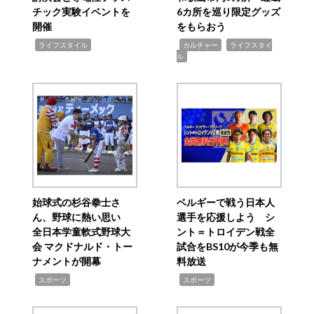
チック実験イベントを
6カ所を巡り限定グッズ
開催
をもらおう
,
,
,
ライフスタイル
カルチャー
ライフスタイ
ル
始球式の杉谷拳士さ
ベルギーで戦う日本人
ん、野球に熱い思い
選手を応援しよう シ
全日本学童軟式野球大
ント＝トロイデン戦全
会 マクドナルド・トー
試合をBS10が今季も無
ナメントが開幕
料放送
,
,
スポーツ
スポーツ