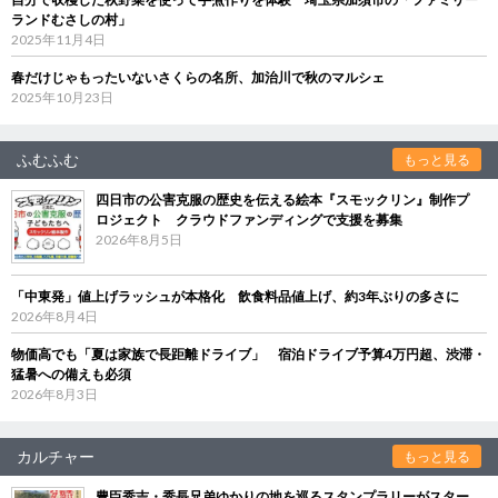
ランドむさしの村」
2025年11月4日
春だけじゃもったいないさくらの名所、加治川で秋のマルシェ
2025年10月23日
ふむふむ
もっと見る
四日市の公害克服の歴史を伝える絵本『スモックリン』制作プ
ロジェクト クラウドファンディングで支援を募集
2026年8月5日
「中東発」値上げラッシュが本格化 飲食料品値上げ、約3年ぶりの多さに
2026年8月4日
物価高でも「夏は家族で長距離ドライブ」 宿泊ドライブ予算4万円超、渋滞・
猛暑への備えも必須
2026年8月3日
カルチャー
もっと見る
豊臣秀吉・秀長兄弟ゆかりの地を巡るスタンプラリーがスター