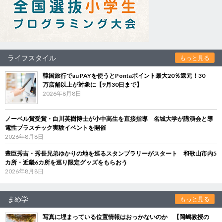
ライフスタイル
もっと見る
韓国旅行でau PAYを使うとPontaポイント最大20％還元！30
万店舗以上が対象に【9月30日まで】
2026年8月8日
ノーベル賞受賞・白川英樹博士が小中高生を直接指導 名城大学が講演会と導
電性プラスチック実験イベントを開催
2026年8月8日
豊臣秀吉・秀長兄弟ゆかりの地を巡るスタンプラリーがスタート 和歌山市内5
カ所・近畿6カ所を巡り限定グッズをもらおう
2026年8月8日
まめ学
もっと見る
写真に埋まっている位置情報はおっかないのか 【岡嶋教授の