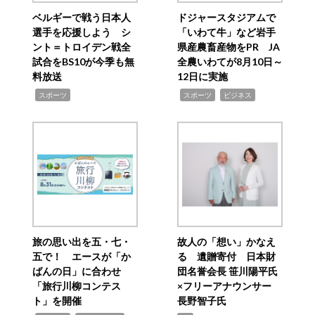
ベルギーで戦う日本人
ドジャースタジアムで
選手を応援しよう シ
「いわて牛」など岩手
ント＝トロイデン戦全
県産農畜産物をPR JA
試合をBS10が今季も無
全農いわてが8月10日～
料放送
12日に実施
,
,
,
スポーツ
スポーツ
ビジネス
旅の思い出を五・七・
故人の「想い」かなえ
五で！ エースが「か
る 遺贈寄付 日本財
ばんの日」に合わせ
団名誉会長 笹川陽平氏
「旅行川柳コンテス
×フリーアナウンサー
ト」を開催
長野智子氏