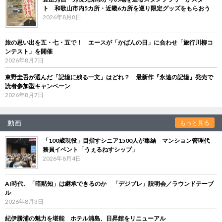
ト 和歌山市内5カ所・近畿6カ所を巡り限定グッズをもらおう
2026年8月8日
旅の思い出を五・七・五で！ エースが「かばんの日」に合わせ「旅行川柳コ
ンテスト」を開催
2026年8月7日
東野圭吾が選んだ「記憶に残る一文」はどれ？ 最新作『永遠の記憶』発売で
読者参加型キャンペーン
2026年8月7日
動画
もっと見る
「100歳現役」目指すシニア1500人が集結 マンション管理代
務員イベント「うぇるねすシップ」
2026年8月4日
AI時代、「暗黙知」は継承できるのか 「デジブレ」説明会／ラウンドテーブ
ル
2026年8月3日
紀伊勝浦の魅力を堪能 ホテル浦島、日昇館をリニューアル