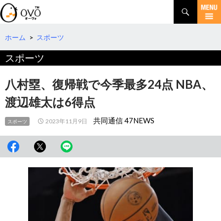
検
索
コ
ン
テ
ホーム
>
スポーツ
ン
スポーツ
ツ
へ
移
八村塁、復帰戦で今季最多24点 NBA、
動
渡辺雄太は6得点
共同通信 47NEWS
2023年11月9日
スポーツ