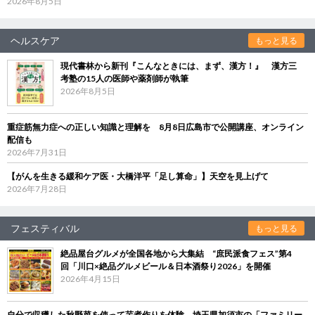
2026年8月5日
ヘルスケア
もっと見る
現代書林から新刊『こんなときには、まず、漢方！』 漢方三
考塾の15人の医師や薬剤師が執筆
2026年8月5日
重症筋無力症への正しい知識と理解を 8月8日広島市で公開講座、オンライン
配信も
2026年7月31日
【がんを生きる緩和ケア医・大橋洋平「足し算命」】天空を見上げて
2026年7月28日
フェスティバル
もっと見る
絶品屋台グルメが全国各地から大集結 “庶民派食フェス”第4
回「川口×絶品グルメビール＆日本酒祭り2026」を開催
2026年4月15日
自分で収穫した秋野菜を使って芋煮作りを体験 埼玉県加須市の「ファミリー