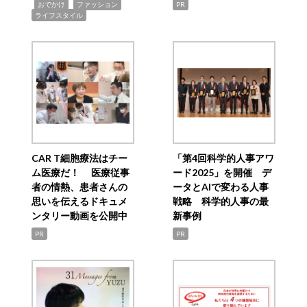
,
,
,
おでかけ
ファッション
PR
ライフスタイル
CAR T細胞療法はチー
「第4回科学的人事アワ
ム医療だ！ 医療従事
ード2025」を開催 デ
者の情熱、患者さんの
ータとAIで変わる人事
思いを伝えるドキュメ
戦略 科学的人事の最
ンタリー動画を公開中
新事例
PR
PR