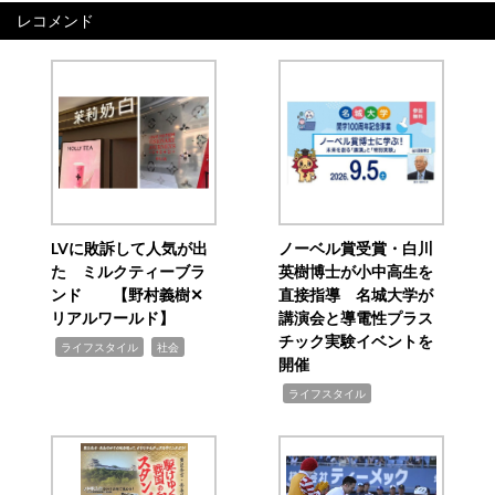
レコメンド
LVに敗訴して人気が出
ノーベル賞受賞・白川
た ミルクティーブラ
英樹博士が小中高生を
ンド 【野村義樹✕
直接指導 名城大学が
リアルワールド】
講演会と導電性プラス
チック実験イベントを
,
,
ライフスタイル
社会
開催
,
ライフスタイル