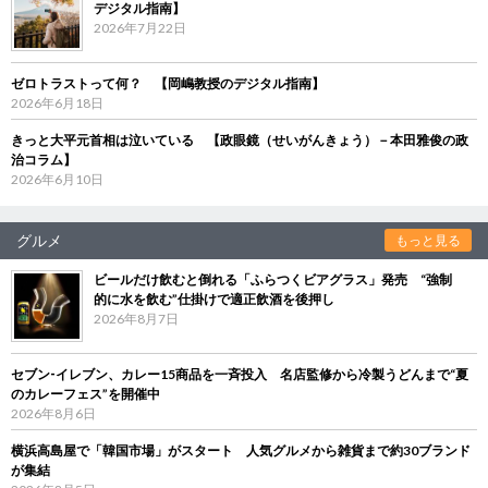
デジタル指南】
2026年7月22日
ゼロトラストって何？ 【岡嶋教授のデジタル指南】
2026年6月18日
きっと大平元首相は泣いている 【政眼鏡（せいがんきょう）－本田雅俊の政
治コラム】
2026年6月10日
グルメ
もっと見る
ビールだけ飲むと倒れる「ふらつくビアグラス」発売 “強制
的に水を飲む”仕掛けで適正飲酒を後押し
2026年8月7日
セブン‐イレブン、カレー15商品を一斉投入 名店監修から冷製うどんまで“夏
のカレーフェス”を開催中
2026年8月6日
横浜高島屋で「韓国市場」がスタート 人気グルメから雑貨まで約30ブランド
が集結