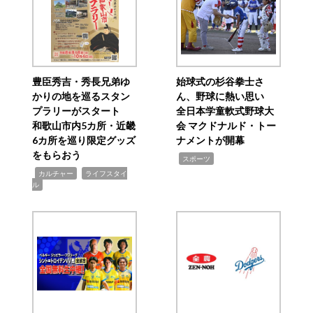
豊臣秀吉・秀長兄弟ゆ
始球式の杉谷拳士さ
かりの地を巡るスタン
ん、野球に熱い思い
プラリーがスタート
全日本学童軟式野球大
和歌山市内5カ所・近畿
会 マクドナルド・トー
6カ所を巡り限定グッズ
ナメントが開幕
をもらおう
,
スポーツ
,
,
カルチャー
ライフスタイ
ル