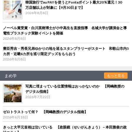
韓国旅行でau PAYを使うとPontaポイント最大20％還元！30
万店舗以上が対象に【9月30日まで】
2026年8月8日
ノーベル賞受賞・白川英樹博士が小中高生を直接指導 名城大学が講演会と導
電性プラスチック実験イベントを開催
2026年8月8日
豊臣秀吉・秀長兄弟ゆかりの地を巡るスタンプラリーがスタート 和歌山市内5
カ所・近畿6カ所を巡り限定グッズをもらおう
2026年8月8日
まめ学
もっと見る
写真に埋まっている位置情報はおっかないのか 【岡嶋教授の
デジタル指南】
2026年7月22日
ゼロトラストって何？ 【岡嶋教授のデジタル指南】
2026年6月18日
きっと大平元首相は泣いている 【政眼鏡（せいがんきょう）－本田雅俊の政