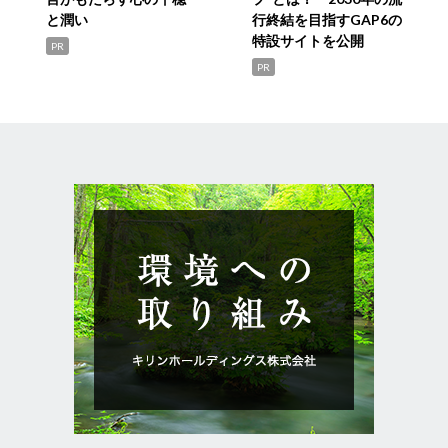
と潤い
行終結を目指すGAP6の
特設サイトを公開
PR
PR