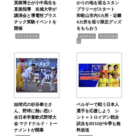
英樹博士が小中高生を
かりの地を巡るスタン
直接指導 名城大学が
プラリーがスタート
講演会と導電性プラス
和歌山市内5カ所・近畿
チック実験イベントを
6カ所を巡り限定グッズ
開催
をもらおう
,
,
,
ライフスタイル
カルチャー
ライフスタイ
ル
始球式の杉谷拳士さ
ベルギーで戦う日本人
ん、野球に熱い思い
選手を応援しよう シ
全日本学童軟式野球大
ント＝トロイデン戦全
会 マクドナルド・トー
試合をBS10が今季も無
ナメントが開幕
料放送