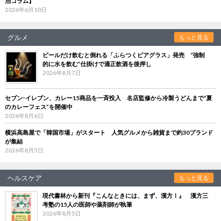
治コラム】
2026年6月10日
グルメ
もっと見る
ビールだけ飲むと倒れる「ふらつくビアグラス」発売 “強制
的に水を飲む”仕掛けで適正飲酒を後押し
2026年8月7日
セブン‐イレブン、カレー15商品を一斉投入 名店監修から冷製うどんまで“夏
のカレーフェス”を開催中
2026年8月6日
横浜高島屋で「韓国市場」がスタート 人気グルメから雑貨まで約30ブランド
が集結
2026年8月5日
ヘルスケア
もっと見る
現代書林から新刊『こんなときには、まず、漢方！』 漢方三
考塾の15人の医師や薬剤師が執筆
2026年8月5日