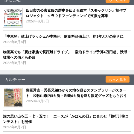
四日市の公害克服の歴史を伝える絵本『スモックリン』制作プ
ロジェクト クラウドファンディングで支援を募集
2026年8月5日
「中東発」値上げラッシュが本格化 飲食料品値上げ、約3年ぶりの多さに
2026年8月4日
物価高でも「夏は家族で長距離ドライブ」 宿泊ドライブ予算4万円超、渋滞・
猛暑への備えも必須
2026年8月3日
カルチャー
もっと見る
豊臣秀吉・秀長兄弟ゆかりの地を巡るスタンプラリーがスター
ト 和歌山市内5カ所・近畿6カ所を巡り限定グッズをもらおう
2026年8月8日
旅の思い出を五・七・五で！ エースが「かばんの日」に合わせ「旅行川柳コ
ンテスト」を開催
2026年8月7日