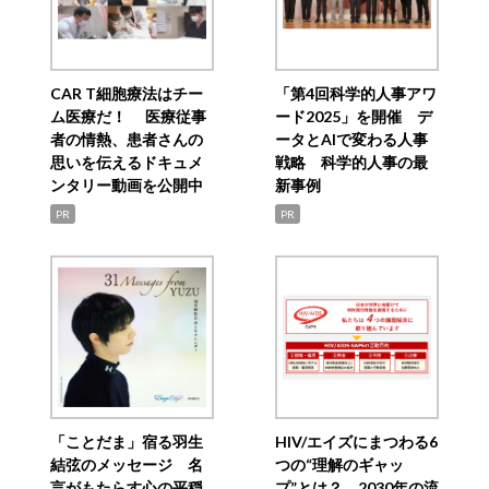
CAR T細胞療法はチー
「第4回科学的人事アワ
ム医療だ！ 医療従事
ード2025」を開催 デ
者の情熱、患者さんの
ータとAIで変わる人事
思いを伝えるドキュメ
戦略 科学的人事の最
ンタリー動画を公開中
新事例
PR
PR
「ことだま」宿る羽生
HIV/エイズにまつわる6
結弦のメッセージ 名
つの“理解のギャッ
言がもたらす心の平穏
プ”とは？ 2030年の流