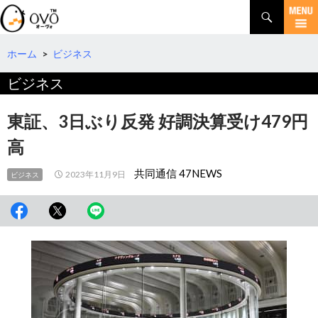
検
索
コ
ン
テ
ホーム
>
ビジネス
ン
ビジネス
ツ
へ
移
東証、3日ぶり反発 好調決算受け479円
動
高
共同通信 47NEWS
2023年11月9日
ビジネス