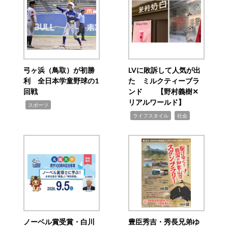
弓ヶ浜（鳥取）が初勝
LVに敗訴して人気が出
利 全日本学童野球の1
た ミルクティーブラ
回戦
ンド 【野村義樹✕
リアルワールド】
,
スポーツ
,
,
ライフスタイル
社会
ノーベル賞受賞・白川
豊臣秀吉・秀長兄弟ゆ