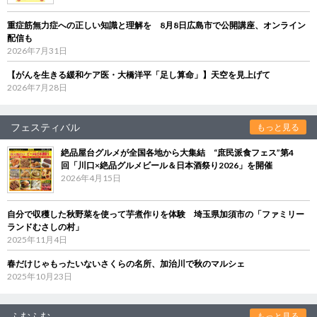
重症筋無力症への正しい知識と理解を 8月8日広島市で公開講座、オンライン
配信も
2026年7月31日
【がんを生きる緩和ケア医・大橋洋平「足し算命」】天空を見上げて
2026年7月28日
フェスティバル
もっと見る
絶品屋台グルメが全国各地から大集結 “庶民派食フェス”第4
回「川口×絶品グルメビール＆日本酒祭り2026」を開催
2026年4月15日
自分で収穫した秋野菜を使って芋煮作りを体験 埼玉県加須市の「ファミリー
ランドむさしの村」
2025年11月4日
春だけじゃもったいないさくらの名所、加治川で秋のマルシェ
2025年10月23日
ふむふむ
もっと見る