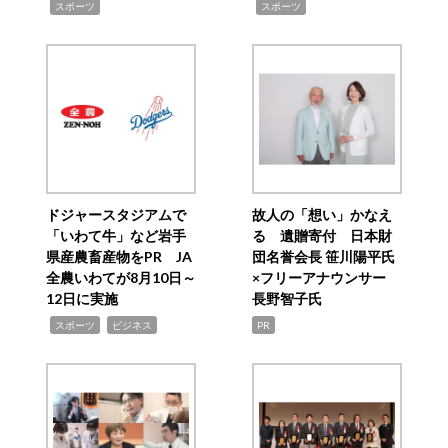
,
,
スポーツ
スポーツ
ドジャースタジアムで
故人の「想い」かなえ
「いわて牛」など岩手
る 遺贈寄付 日本財
県産農畜産物をPR JA
団名誉会長 笹川陽平氏
全農いわてが8月10日～
×フリーアナウンサー
12日に実施
長野智子氏
,
,
スポーツ
ビジネス
PR