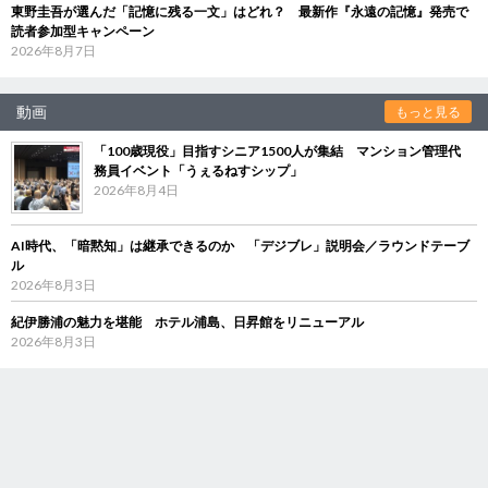
東野圭吾が選んだ「記憶に残る一文」はどれ？ 最新作『永遠の記憶』発売で
読者参加型キャンペーン
2026年8月7日
動画
もっと見る
「100歳現役」目指すシニア1500人が集結 マンション管理代
務員イベント「うぇるねすシップ」
2026年8月4日
AI時代、「暗黙知」は継承できるのか 「デジブレ」説明会／ラウンドテーブ
ル
2026年8月3日
紀伊勝浦の魅力を堪能 ホテル浦島、日昇館をリニューアル
2026年8月3日