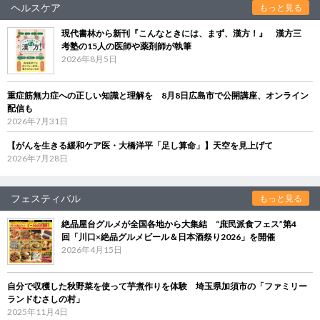
ヘルスケア
もっと見る
現代書林から新刊『こんなときには、まず、漢方！』 漢方三
考塾の15人の医師や薬剤師が執筆
2026年8月5日
重症筋無力症への正しい知識と理解を 8月8日広島市で公開講座、オンライン
配信も
2026年7月31日
【がんを生きる緩和ケア医・大橋洋平「足し算命」】天空を見上げて
2026年7月28日
フェスティバル
もっと見る
絶品屋台グルメが全国各地から大集結 “庶民派食フェス”第4
回「川口×絶品グルメビール＆日本酒祭り2026」を開催
2026年4月15日
自分で収穫した秋野菜を使って芋煮作りを体験 埼玉県加須市の「ファミリー
ランドむさしの村」
2025年11月4日