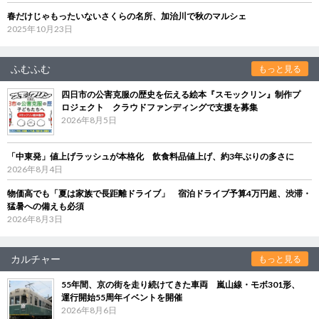
春だけじゃもったいないさくらの名所、加治川で秋のマルシェ
2025年10月23日
ふむふむ
もっと見る
四日市の公害克服の歴史を伝える絵本『スモックリン』制作プ
ロジェクト クラウドファンディングで支援を募集
2026年8月5日
「中東発」値上げラッシュが本格化 飲食料品値上げ、約3年ぶりの多さに
2026年8月4日
物価高でも「夏は家族で長距離ドライブ」 宿泊ドライブ予算4万円超、渋滞・
猛暑への備えも必須
2026年8月3日
カルチャー
もっと見る
55年間、京の街を走り続けてきた車両 嵐山線・モボ301形、
運行開始55周年イベントを開催
2026年8月6日