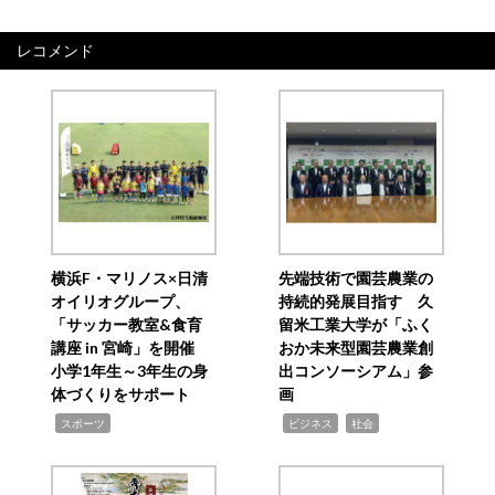
レコメンド
横浜F・マリノス×日清
先端技術で園芸農業の
オイリオグループ、
持続的発展目指す 久
「サッカー教室&食育
留米工業大学が「ふく
講座 in 宮崎」を開催
おか未来型園芸農業創
小学1年生～3年生の身
出コンソーシアム」参
体づくりをサポート
画
,
,
,
スポーツ
ビジネス
社会