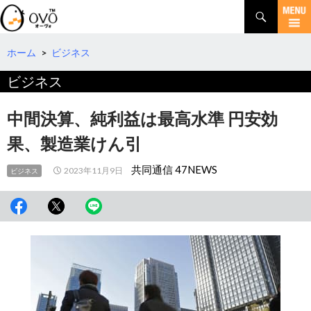
検
索
コ
ン
テ
ホーム
>
ビジネス
ン
ビジネス
ツ
へ
移
中間決算、純利益は最高水準 円安効
動
果、製造業けん引
共同通信 47NEWS
2023年11月9日
ビジネス