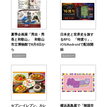
夏季企画展「秀吉・秀
日本史と世界史を旅す
長と和歌山」 和歌山
るRPG 「時渡り」、
市立博物館で8月8日か
iOS/Androidで配信開
ら
始
,
,
カルチャー
カルチャー
セブン‐イレブン、カレ
横浜高島屋で「韓国市