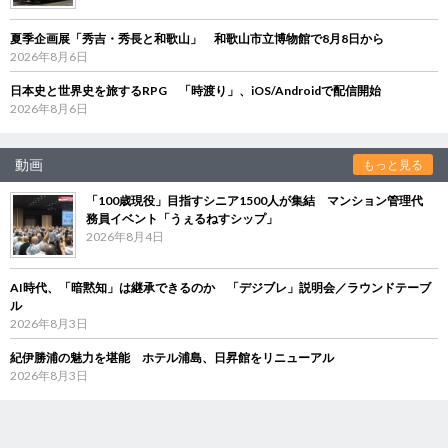
夏季企画展「秀吉・秀長と和歌山」 和歌山市立博物館で8月8日から
2026年8月6日
日本史と世界史を旅するRPG 「時渡り」、iOS/Androidで配信開始
2026年8月6日
動画
もっと見る
「100歳現役」目指すシニア1500人が集結 マンション管理代
務員イベント「うぇるねすシップ」
2026年8月4日
AI時代、「暗黙知」は継承できるのか 「デジブレ」説明会／ラウンドテーブ
ル
2026年8月3日
紀伊勝浦の魅力を堪能 ホテル浦島、日昇館をリニューアル
2026年8月3日