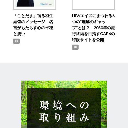
「ことだま」宿る羽生
HIV/エイズにまつわる6
結弦のメッセージ 名
つの“理解のギャッ
言がもたらす心の平穏
プ”とは？ 2030年の流
と潤い
行終結を目指すGAP6の
特設サイトを公開
PR
PR