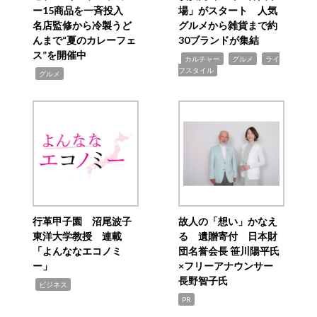
ー15商品を一斉投入
場」がスタート 人気
名店監修から冷製うど
グルメから雑貨まで約
んまで“夏のカレーフェ
30ブランドが集結
ス”を開催中
,
,
,
カルチャー
グルメ
ライ
フスタイル
,
グルメ
行革甲子園 沼尾波子
故人の「想い」かなえ
東洋大学教授 連載
る 遺贈寄付 日本財
「よんななエコノミ
団名誉会長 笹川陽平氏
ー」
×フリーアナウンサー
長野智子氏
,
ビジネス
PR