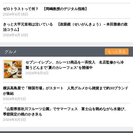
ゼロトラストって何？ 【岡嶋教授のデジタル指南】
2026年6月18日
きっと大平元首相は泣いている 【政眼鏡（せいがんきょう）－本田雅俊の政
治コラム】
2026年6月10日
グルメ
もっと見る
セブン‐イレブン、カレー15商品を一斉投入 名店監修から冷
製うどんまで“夏のカレーフェス”を開催中
2026年8月6日
横浜高島屋で「韓国市場」がスタート 人気グルメから雑貨まで約30ブランド
が集結
2026年8月5日
「山梨県笛吹川フルーツ公園」でサマーフェス 富士山を眺めながら水遊び、
季節限定の桃のかき氷も
2026年8月3日