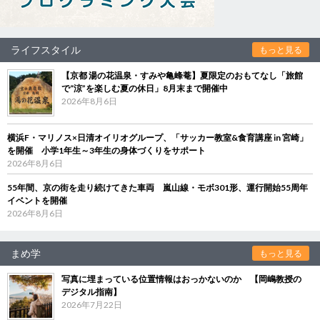
ライフスタイル
もっと見る
【京都 湯の花温泉・すみや亀峰菴】夏限定のおもてなし「旅館
で“涼”を楽しむ夏の休日」8月末まで開催中
2026年8月6日
横浜F・マリノス×日清オイリオグループ、「サッカー教室&食育講座 in 宮崎」
を開催 小学1年生～3年生の身体づくりをサポート
2026年8月6日
55年間、京の街を走り続けてきた車両 嵐山線・モボ301形、運行開始55周年
イベントを開催
2026年8月6日
まめ学
もっと見る
写真に埋まっている位置情報はおっかないのか 【岡嶋教授の
デジタル指南】
2026年7月22日