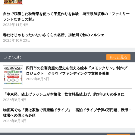
自分で収穫した秋野菜を使って芋煮作りを体験 埼玉県加須市の「ファミリー
ランドむさしの村」
2025年11月4日
春だけじゃもったいないさくらの名所、加治川で秋のマルシェ
2025年10月23日
ふむふむ
もっと見る
四日市の公害克服の歴史を伝える絵本『スモックリン』制作プ
ロジェクト クラウドファンディングで支援を募集
2026年8月5日
「中東発」値上げラッシュが本格化 飲食料品値上げ、約3年ぶりの多さに
2026年8月4日
物価高でも「夏は家族で長距離ドライブ」 宿泊ドライブ予算4万円超、渋滞・
猛暑への備えも必須
2026年8月3日