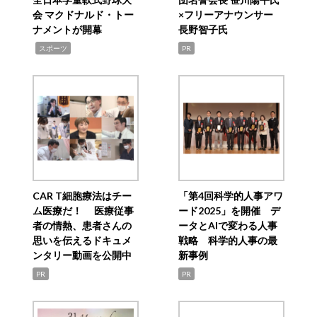
会 マクドナルド・トー
×フリーアナウンサー
ナメントが開幕
長野智子氏
,
スポーツ
PR
CAR T細胞療法はチー
「第4回科学的人事アワ
ム医療だ！ 医療従事
ード2025」を開催 デ
者の情熱、患者さんの
ータとAIで変わる人事
思いを伝えるドキュメ
戦略 科学的人事の最
ンタリー動画を公開中
新事例
PR
PR