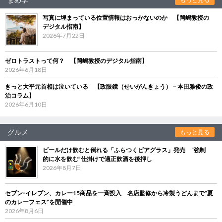
写真に埋まっている位置情報はおっかないのか 【岡嶋教授の
デジタル指南】
2026年7月22日
ゼロトラストって何？ 【岡嶋教授のデジタル指南】
2026年6月18日
きっと大平元首相は泣いている 【政眼鏡（せいがんきょう）－本田雅俊の政
治コラム】
2026年6月10日
グルメ
もっと見る
ビールだけ飲むと倒れる「ふらつくビアグラス」発売 “強制
的に水を飲む”仕掛けで適正飲酒を後押し
2026年8月7日
セブン‐イレブン、カレー15商品を一斉投入 名店監修から冷製うどんまで“夏
のカレーフェス”を開催中
2026年8月6日