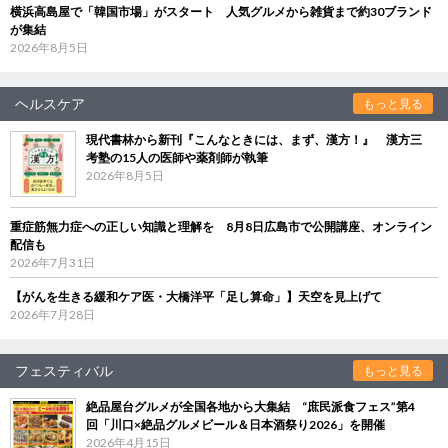
横浜高島屋で「韓国市場」がスタート 人気グルメから雑貨まで約30ブランド
が集結
2026年8月5日
ヘルスケア
もっと見る
現代書林から新刊『こんなときには、まず、漢方！』 漢方三
考塾の15人の医師や薬剤師が執筆
2026年8月5日
重症筋無力症への正しい知識と理解を 8月8日広島市で公開講座、オンライン
配信も
2026年7月31日
【がんを生きる緩和ケア医・大橋洋平「足し算命」】天空を見上げて
2026年7月28日
フェスティバル
もっと見る
絶品屋台グルメが全国各地から大集結 “庶民派食フェス”第4
回「川口×絶品グルメビール＆日本酒祭り2026」を開催
2026年4月15日