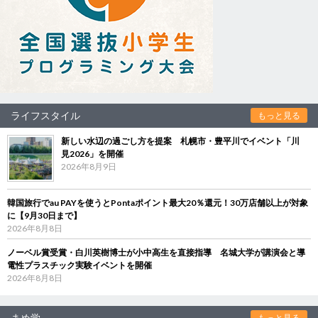
ライフスタイル
もっと見る
新しい水辺の過ごし方を提案 札幌市・豊平川でイベント「川
見2026」を開催
2026年8月9日
韓国旅行でau PAYを使うとPontaポイント最大20％還元！30万店舗以上が対象
に【9月30日まで】
2026年8月8日
ノーベル賞受賞・白川英樹博士が小中高生を直接指導 名城大学が講演会と導
電性プラスチック実験イベントを開催
2026年8月8日
まめ学
もっと見る