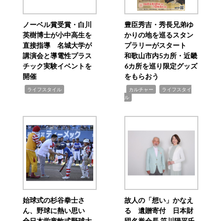
ノーベル賞受賞・白川
豊臣秀吉・秀長兄弟ゆ
英樹博士が小中高生を
かりの地を巡るスタン
直接指導 名城大学が
プラリーがスタート
講演会と導電性プラス
和歌山市内5カ所・近畿
チック実験イベントを
6カ所を巡り限定グッズ
開催
をもらおう
,
,
,
ライフスタイル
カルチャー
ライフスタイ
ル
始球式の杉谷拳士さ
故人の「想い」かなえ
ん、野球に熱い思い
る 遺贈寄付 日本財
全日本学童軟式野球大
団名誉会長 笹川陽平氏