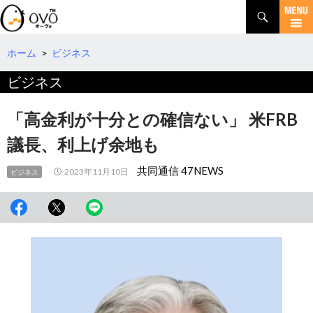
検
索
コ
ン
テ
ホーム
>
ビジネス
ン
ビジネス
ツ
へ
移
「高金利が十分との確信ない」 米FRB
動
議長、利上げ余地も
共同通信 47NEWS
2023年11月10日
ビジネス