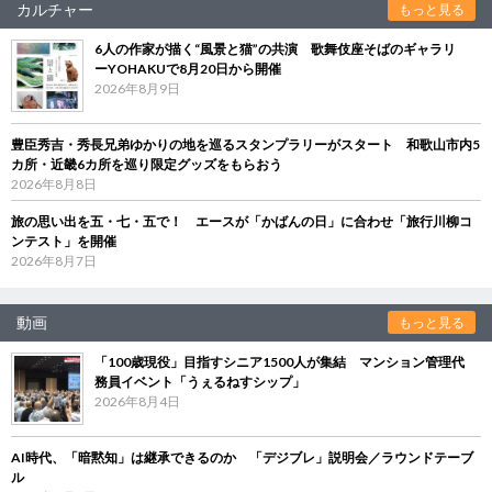
カルチャー
もっと見る
6人の作家が描く“風景と猫”の共演 歌舞伎座そばのギャラリ
ーYOHAKUで8月20日から開催
2026年8月9日
豊臣秀吉・秀長兄弟ゆかりの地を巡るスタンプラリーがスタート 和歌山市内5
カ所・近畿6カ所を巡り限定グッズをもらおう
2026年8月8日
旅の思い出を五・七・五で！ エースが「かばんの日」に合わせ「旅行川柳コ
ンテスト」を開催
2026年8月7日
動画
もっと見る
「100歳現役」目指すシニア1500人が集結 マンション管理代
務員イベント「うぇるねすシップ」
2026年8月4日
AI時代、「暗黙知」は継承できるのか 「デジブレ」説明会／ラウンドテーブ
ル