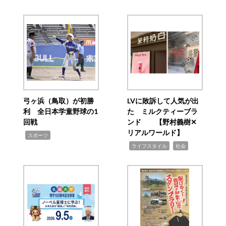
弓ヶ浜（鳥取）が初勝
LVに敗訴して人気が出
利 全日本学童野球の1
た ミルクティーブラ
回戦
ンド 【野村義樹✕
リアルワールド】
,
スポーツ
,
,
ライフスタイル
社会