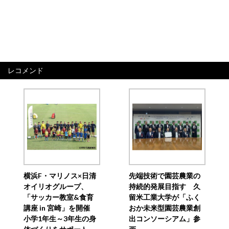
レコメンド
横浜F・マリノス×日清
先端技術で園芸農業の
オイリオグループ、
持続的発展目指す 久
「サッカー教室&食育
留米工業大学が「ふく
講座 in 宮崎」を開催
おか未来型園芸農業創
小学1年生～3年生の身
出コンソーシアム」参