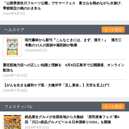
「山梨県笛吹川フルーツ公園」でサマーフェス 富士山を眺めながら水遊び、
季節限定の桃のかき氷も
2026年8月3日
ヘルスケア
もっと見る
現代書林から新刊『こんなときには、まず、漢方！』 漢方三
考塾の15人の医師や薬剤師が執筆
2026年8月5日
重症筋無力症への正しい知識と理解を 8月8日広島市で公開講座、オンライン
配信も
2026年7月31日
【がんを生きる緩和ケア医・大橋洋平「足し算命」】天空を見上げて
2026年7月28日
フェスティバル
もっと見る
絶品屋台グルメが全国各地から大集結 “庶民派食フェス”第4
回「川口×絶品グルメビール＆日本酒祭り2026」を開催
2026年4月15日