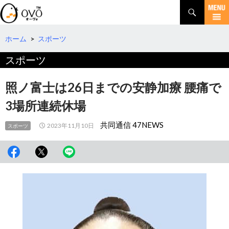
検
索
コ
ン
テ
ホーム
>
スポーツ
ン
スポーツ
ツ
へ
移
照ノ富士は26日までの安静加療 腰痛で
動
3場所連続休場
共同通信 47NEWS
2023年11月10日
スポーツ