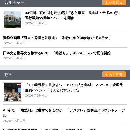
カルチャー
もっと見る
55年間、京の街を走り続けてきた車両 嵐山線・モボ301形、
運行開始55周年イベントを開催
2026年8月6日
夏季企画展「秀吉・秀長と和歌山」 和歌山市立博物館で8月8日から
2026年8月6日
日本史と世界史を旅するRPG 「時渡り」、iOS/Androidで配信開始
2026年8月6日
動画
もっと見る
「100歳現役」目指すシニア1500人が集結 マンション管理代
務員イベント「うぇるねすシップ」
2026年8月4日
AI時代、「暗黙知」は継承できるのか 「デジブレ」説明会／ラウンドテーブ
ル
2026年8月3日