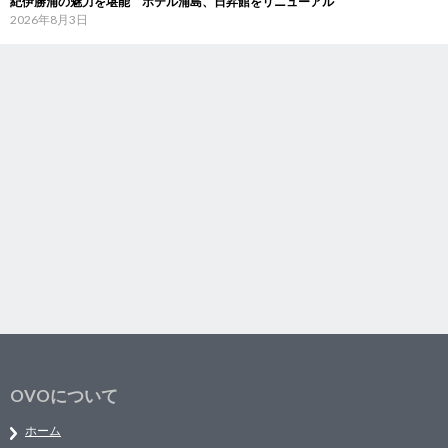
紀伊勝浦の魅力を堪能 ホテル浦島、日昇館をリニューアル
2026年8月3日
OVOについて
ホーム