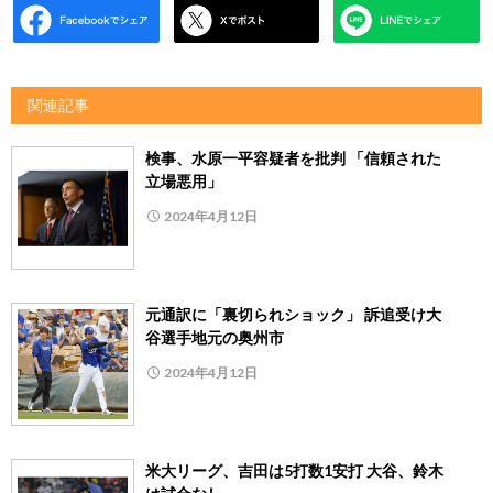
関連記事
検事、水原一平容疑者を批判 「信頼された
立場悪用」
2024年4月12日
元通訳に「裏切られショック」 訴追受け大
谷選手地元の奥州市
2024年4月12日
米大リーグ、吉田は5打数1安打 大谷、鈴木