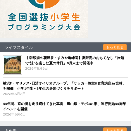
ライフスタイル
もっと見る
【京都 湯の花温泉・すみや亀峰菴】夏限定のおもてなし「旅館
で“涼”を楽しむ夏の休日」8月末まで開催中
2026年8月6日
横浜F・マリノス×日清オイリオグループ、「サッカー教室&食育講座 in 宮崎」
を開催 小学1年生～3年生の身体づくりをサポート
2026年8月6日
55年間、京の街を走り続けてきた車両 嵐山線・モボ301形、運行開始55周年
イベントを開催
2026年8月6日
まめ学
もっと見る