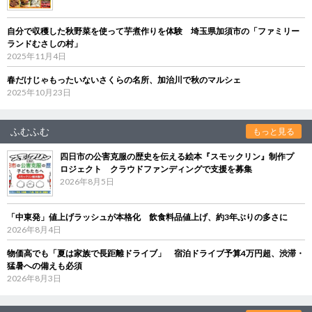
自分で収穫した秋野菜を使って芋煮作りを体験 埼玉県加須市の「ファミリー
ランドむさしの村」
2025年11月4日
春だけじゃもったいないさくらの名所、加治川で秋のマルシェ
2025年10月23日
ふむふむ
もっと見る
四日市の公害克服の歴史を伝える絵本『スモックリン』制作プ
ロジェクト クラウドファンディングで支援を募集
2026年8月5日
「中東発」値上げラッシュが本格化 飲食料品値上げ、約3年ぶりの多さに
2026年8月4日
物価高でも「夏は家族で長距離ドライブ」 宿泊ドライブ予算4万円超、渋滞・
猛暑への備えも必須
2026年8月3日