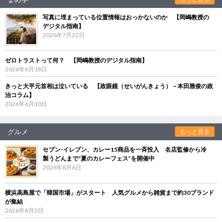
写真に埋まっている位置情報はおっかないのか 【岡嶋教授の
デジタル指南】
2026年7月22日
ゼロトラストって何？ 【岡嶋教授のデジタル指南】
2026年6月18日
きっと大平元首相は泣いている 【政眼鏡（せいがんきょう）－本田雅俊の政
治コラム】
2026年6月10日
グルメ
もっと見る
セブン‐イレブン、カレー15商品を一斉投入 名店監修から冷
製うどんまで“夏のカレーフェス”を開催中
2026年8月6日
横浜高島屋で「韓国市場」がスタート 人気グルメから雑貨まで約30ブランド
が集結
2026年8月5日