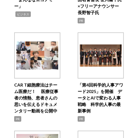
ー」
×フリーアナウンサー
長野智子氏
,
ビジネス
PR
CAR T細胞療法はチー
「第4回科学的人事アワ
ム医療だ！ 医療従事
ード2025」を開催 デ
者の情熱、患者さんの
ータとAIで変わる人事
思いを伝えるドキュメ
戦略 科学的人事の最
ンタリー動画を公開中
新事例
PR
PR