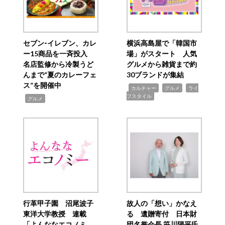
セブン‐イレブン、カレ
横浜高島屋で「韓国市
ー15商品を一斉投入
場」がスタート 人気
名店監修から冷製うど
グルメから雑貨まで約
んまで“夏のカレーフェ
30ブランドが集結
ス”を開催中
,
,
,
カルチャー
グルメ
ライ
フスタイル
,
グルメ
行革甲子園 沼尾波子
故人の「想い」かなえ
東洋大学教授 連載
る 遺贈寄付 日本財
「よんななエコノミ
団名誉会長 笹川陽平氏