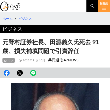
検
索
コ
ン
テ
ホーム
>
ビジネス
ン
ビジネス
ツ
へ
移
元野村証券社長、田淵義久氏死去 91
動
歳、損失補填問題で引責辞任
共同通信 47NEWS
2023年11月10日
ビジネス