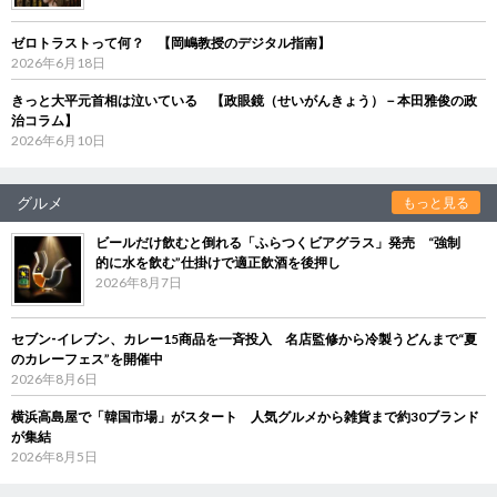
ゼロトラストって何？ 【岡嶋教授のデジタル指南】
2026年6月18日
きっと大平元首相は泣いている 【政眼鏡（せいがんきょう）－本田雅俊の政
治コラム】
2026年6月10日
グルメ
もっと見る
ビールだけ飲むと倒れる「ふらつくビアグラス」発売 “強制
的に水を飲む”仕掛けで適正飲酒を後押し
2026年8月7日
セブン‐イレブン、カレー15商品を一斉投入 名店監修から冷製うどんまで“夏
のカレーフェス”を開催中
2026年8月6日
横浜高島屋で「韓国市場」がスタート 人気グルメから雑貨まで約30ブランド
が集結
2026年8月5日