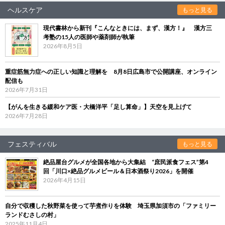
ヘルスケア
もっと見る
現代書林から新刊『こんなときには、まず、漢方！』 漢方三
考塾の15人の医師や薬剤師が執筆
2026年8月5日
重症筋無力症への正しい知識と理解を 8月8日広島市で公開講座、オンライン
配信も
2026年7月31日
【がんを生きる緩和ケア医・大橋洋平「足し算命」】天空を見上げて
2026年7月28日
フェスティバル
もっと見る
絶品屋台グルメが全国各地から大集結 “庶民派食フェス”第4
回「川口×絶品グルメビール＆日本酒祭り2026」を開催
2026年4月15日
自分で収穫した秋野菜を使って芋煮作りを体験 埼玉県加須市の「ファミリー
ランドむさしの村」
2025年11月4日