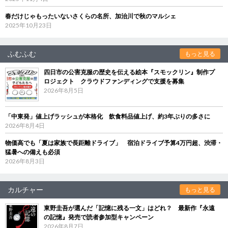
春だけじゃもったいないさくらの名所、加治川で秋のマルシェ
2025年10月23日
ふむふむ
もっと見る
四日市の公害克服の歴史を伝える絵本『スモックリン』制作プ
ロジェクト クラウドファンディングで支援を募集
2026年8月5日
「中東発」値上げラッシュが本格化 飲食料品値上げ、約3年ぶりの多さに
2026年8月4日
物価高でも「夏は家族で長距離ドライブ」 宿泊ドライブ予算4万円超、渋滞・
猛暑への備えも必須
2026年8月3日
カルチャー
もっと見る
東野圭吾が選んだ「記憶に残る一文」はどれ？ 最新作『永遠
の記憶』発売で読者参加型キャンペーン
2026年8月7日