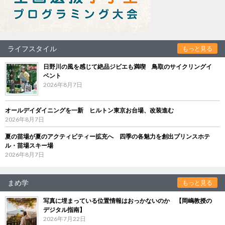
ライフスタイル
もっと見る
日野川の風を感じて絶品ジビエも満喫 鳥取のサイクリングイ
ベント
2026年8月7日
オールデイダイニングを一新 ヒルトン東京お台場、改装進む
2026年8月7日
夏の苗場が夏のアクティビティー拡充へ 四季の各魅力を創出プリンスホテ
ル・苗場スキー場
2026年8月7日
まめ学
もっと見る
写真に埋まっている位置情報はおっかないのか 【岡嶋教授の
デジタル指南】
2026年7月22日