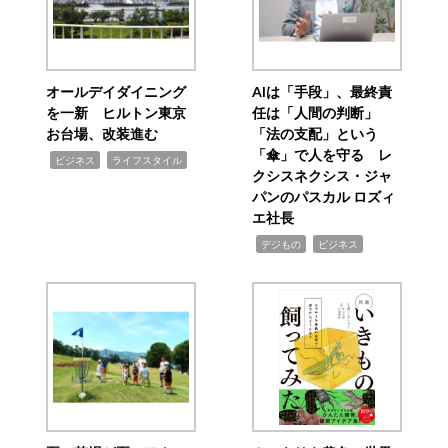
オールデイダイニング
AIは「手段」、最終責
を一新 ヒルトン東京
任は「人間の判断」
お台場、改装進む
「法の支配」という
「傘」で人を守る レ
,
,
ビジネス
ライフスタイル
クシスネクシス・ジャ
パンのパスカル ロズィ
エ社長
,
,
デジもの
ビジネス