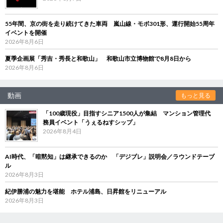
55年間、京の街を走り続けてきた車両 嵐山線・モボ301形、運行開始55周年
イベントを開催
2026年8月6日
夏季企画展「秀吉・秀長と和歌山」 和歌山市立博物館で8月8日から
2026年8月6日
動画
もっと見る
「100歳現役」目指すシニア1500人が集結 マンション管理代
務員イベント「うぇるねすシップ」
2026年8月4日
AI時代、「暗黙知」は継承できるのか 「デジブレ」説明会／ラウンドテーブ
ル
2026年8月3日
紀伊勝浦の魅力を堪能 ホテル浦島、日昇館をリニューアル
2026年8月3日