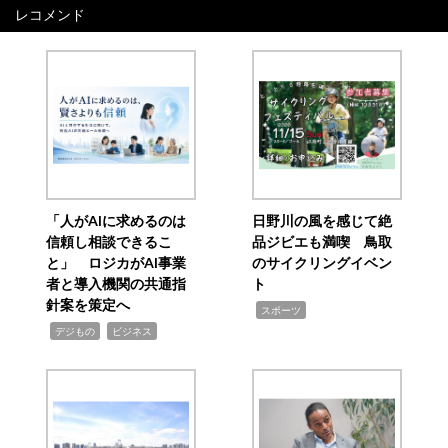
レコメンド
「人がAIに求めるのは
日野川の風を感じて絶
信頼し相談できるこ
品ジビエも満喫 鳥取
と」 ロジカがAI事業
のサイクリングイベン
者と導入機関の共通指
ト
針案を策定へ
,
スポーツ
,
,
デジもの
ビジネス