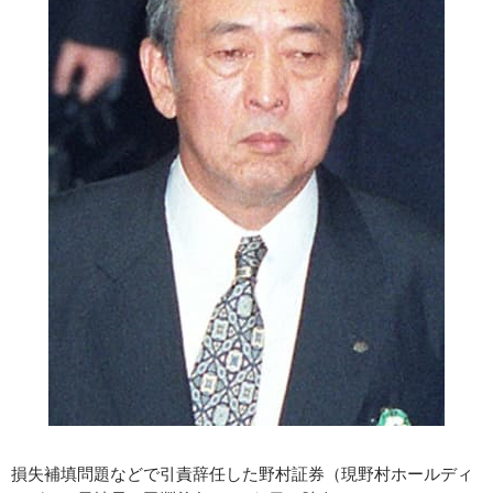
損失補填問題などで引責辞任した野村証券（現野村ホールディ