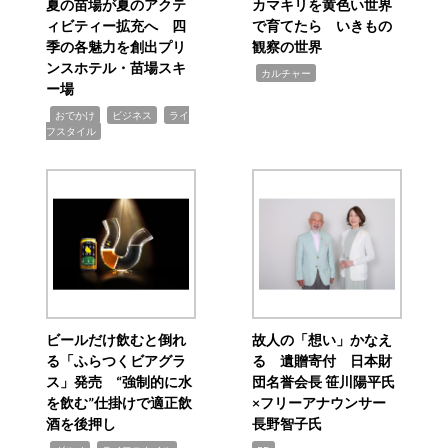
夏の苗場が夏のアクテ
カマキリを黄色い世界
ィビティー拡充へ 四
で育てたら いきもの
季の各魅力を創出プリ
観察の世界
ンスホテル・苗場スキ
,
カルチャー
ー場
,
,
,
おでかけ
ビジネス
ライ
フスタイル
ビールだけ飲むと倒れ
故人の「想い」かなえ
る「ふらつくビアグラ
る 遺贈寄付 日本財
ス」発売 “強制的に水
団名誉会長 笹川陽平氏
を飲む”仕掛けで適正飲
×フリーアナウンサー
酒を後押し
長野智子氏