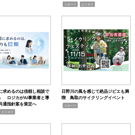
,
,
スポーツ
ビジネス
Iに求めるのは信頼し相談で
日野川の風を感じて絶品ジビエも満
」 ロジカがAI事業者と導
喫 鳥取のサイクリングイベント
共通指針案を策定へ
,
スポーツ
ビジネス