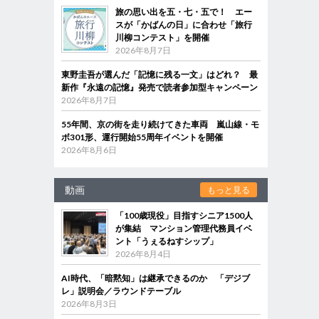
旅の思い出を五・七・五で！ エー
スが「かばんの日」に合わせ「旅行
川柳コンテスト」を開催
2026年8月7日
東野圭吾が選んだ「記憶に残る一文」はどれ？ 最
新作『永遠の記憶』発売で読者参加型キャンペーン
2026年8月7日
55年間、京の街を走り続けてきた車両 嵐山線・モ
ボ301形、運行開始55周年イベントを開催
2026年8月6日
動画
もっと見る
「100歳現役」目指すシニア1500人
が集結 マンション管理代務員イベ
ント「うぇるねすシップ」
2026年8月4日
AI時代、「暗黙知」は継承できるのか 「デジブ
レ」説明会／ラウンドテーブル
2026年8月3日