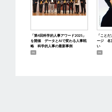
「第4回科学的人事アワード2025」
「ことだ
を開催 データとAIで変わる人事戦
ージ 名
略 科学的人事の最新事例
い
PR
PR