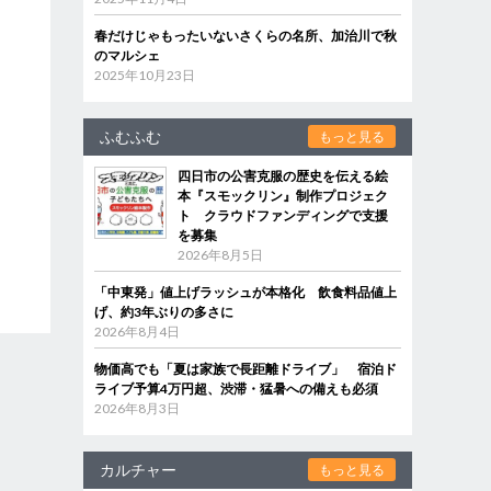
春だけじゃもったいないさくらの名所、加治川で秋
のマルシェ
2025年10月23日
ふむふむ
もっと見る
四日市の公害克服の歴史を伝える絵
本『スモックリン』制作プロジェク
ト クラウドファンディングで支援
を募集
2026年8月5日
「中東発」値上げラッシュが本格化 飲食料品値上
げ、約3年ぶりの多さに
2026年8月4日
物価高でも「夏は家族で長距離ドライブ」 宿泊ド
ライブ予算4万円超、渋滞・猛暑への備えも必須
2026年8月3日
カルチャー
もっと見る