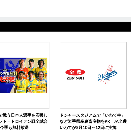
で戦う日本人選手を応援し
ドジャースタジアムで「いわて牛」
ント＝トロイデン戦全試合
など岩手県産農畜産物をPR JA全農
0が今季も無料放送
いわてが8月10日～12日に実施