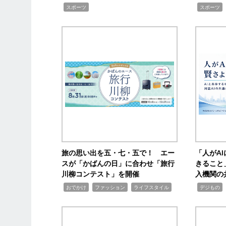
,
,
スポーツ
スポーツ
旅の思い出を五・七・五で！ エー
「人がA
スが「かばんの日」に合わせ「旅行
きること
川柳コンテスト」を開催
入機関の
,
,
,
,
,
おでかけ
ファッション
ライフスタイル
デジもの