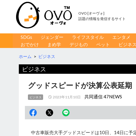
OVO [オーヴォ]
話題の情報を発信するサイト
コンテンツへ移動
検
SDGs
ジェンダー
ライフスタイル
エンタメ
索
おでかけ
まめ学
デジもの
ペット
ビジネ
ホーム
>
ビジネス
ビジネス
グッドスピードが決算公表延期
共同通信 47NEWS
2023年11月10日
ビジネス
中古車販売大手グッドスピードは10日、14日に予定