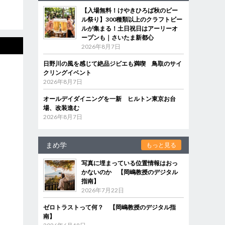
【入場無料！けやきひろば秋のビー
ル祭り】300種類以上のクラフトビー
ルが集まる！土日祝日はアーリーオ
ープンも｜さいたま新都心
2026年8月7日
日野川の風を感じて絶品ジビエも満喫 鳥取のサイ
クリングイベント
2026年8月7日
オールデイダイニングを一新 ヒルトン東京お台
場、改装進む
2026年8月7日
まめ学
もっと見る
写真に埋まっている位置情報はおっ
かないのか 【岡嶋教授のデジタル
指南】
2026年7月22日
ゼロトラストって何？ 【岡嶋教授のデジタル指
南】