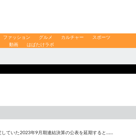
ファッション
グルメ
カルチャー
スポーツ
ス
動画
はばたけラボ
していた2023年9月期連結決算の公表を延期すると……