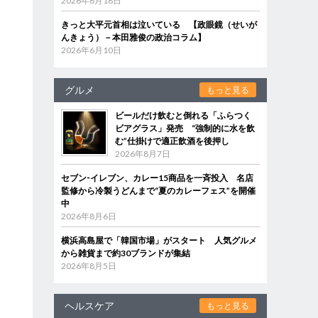
2026年6月18日
きっと大平元首相は泣いている 【政眼鏡（せいが
んきょう）－本田雅俊の政治コラム】
2026年6月10日
グルメ
もっと見る
ビールだけ飲むと倒れる「ふらつく
ビアグラス」発売 “強制的に水を飲
む”仕掛けで適正飲酒を後押し
2026年8月7日
セブン‐イレブン、カレー15商品を一斉投入 名店
監修から冷製うどんまで“夏のカレーフェス”を開催
中
2026年8月6日
横浜高島屋で「韓国市場」がスタート 人気グルメ
から雑貨まで約30ブランドが集結
2026年8月5日
ヘルスケア
もっと見る