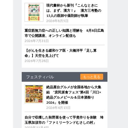
現代書林から新刊『こんなときに
は、まず、漢方！』 漢方三考塾の
15人の医師や薬剤師が執筆
2026年8月5日
重症筋無力症への正しい知識と理解を 8月8日広島
市で公開講座、オンライン配信も
2026年7月31日
【がんを生きる緩和ケア医・大橋洋平「足し算
命」】天空を見上げて
2026年7月28日
フェスティバル
もっと見る
絶品屋台グルメが全国各地から大集
結 “庶民派食フェス”第4回「川口×
絶品グルメビール＆日本酒祭り
2026」を開催
2026年4月15日
自分で収穫した秋野菜を使って芋煮作りを体験 埼
玉県加須市の「ファミリーランドむさしの村」
2025年11月4日