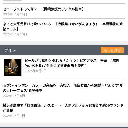
ゼロトラストって何？ 【岡嶋教授のデジタル指南】
2026年6月18日
きっと大平元首相は泣いている 【政眼鏡（せいがんきょう）－本田雅俊の政
治コラム】
2026年6月10日
グルメ
もっと見る
ビールだけ飲むと倒れる「ふらつくビアグラス」発売 “強制
的に水を飲む”仕掛けで適正飲酒を後押し
2026年8月7日
セブン‐イレブン、カレー15商品を一斉投入 名店監修から冷製うどんまで“夏
のカレーフェス”を開催中
2026年8月6日
横浜高島屋で「韓国市場」がスタート 人気グルメから雑貨まで約30ブランド
が集結
2026年8月5日