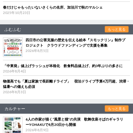
春だけじゃもったいないさくらの名所、加治川で秋のマルシェ
2025年10月23日
ふむふむ
もっと見る
四日市の公害克服の歴史を伝える絵本『スモックリン』制作プ
ロジェクト クラウドファンディングで支援を募集
2026年8月5日
「中東発」値上げラッシュが本格化 飲食料品値上げ、約3年ぶりの多さに
2026年8月4日
物価高でも「夏は家族で長距離ドライブ」 宿泊ドライブ予算4万円超、渋滞・
猛暑への備えも必須
2026年8月3日
カルチャー
もっと見る
6人の作家が描く“風景と猫”の共演 歌舞伎座そばのギャラリ
ーYOHAKUで8月20日から開催
2026年8月9日