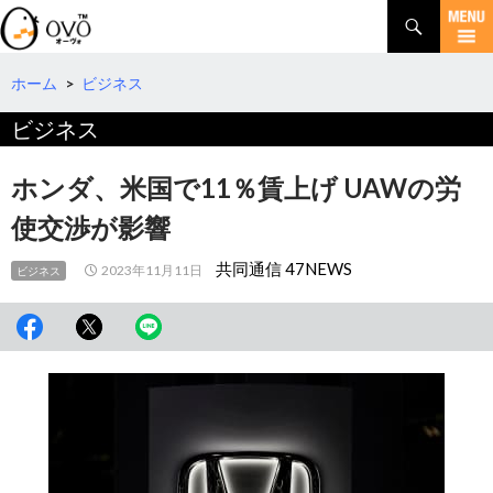
検
索
コ
ン
テ
ホーム
>
ビジネス
ン
ビジネス
ツ
へ
移
ホンダ、米国で11％賃上げ UAWの労
動
使交渉が影響
共同通信 47NEWS
2023年11月11日
ビジネス