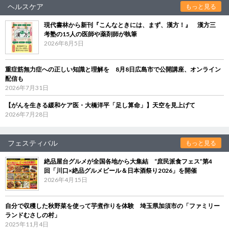
ヘルスケア
もっと見る
現代書林から新刊『こんなときには、まず、漢方！』 漢方三
考塾の15人の医師や薬剤師が執筆
2026年8月5日
重症筋無力症への正しい知識と理解を 8月8日広島市で公開講座、オンライン
配信も
2026年7月31日
【がんを生きる緩和ケア医・大橋洋平「足し算命」】天空を見上げて
2026年7月28日
フェスティバル
もっと見る
絶品屋台グルメが全国各地から大集結 “庶民派食フェス”第4
回「川口×絶品グルメビール＆日本酒祭り2026」を開催
2026年4月15日
自分で収穫した秋野菜を使って芋煮作りを体験 埼玉県加須市の「ファミリー
ランドむさしの村」
2025年11月4日