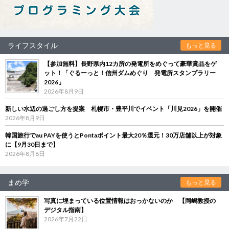
ライフスタイル
もっと見る
【参加無料】長野県内12カ所の発電所をめぐって豪華賞品をゲ
ット！「ぐるーっと！信州ダムめぐり 発電所スタンプラリー
2026」
2026年8月9日
新しい水辺の過ごし方を提案 札幌市・豊平川でイベント「川見2026」を開催
2026年8月9日
韓国旅行でau PAYを使うとPontaポイント最大20％還元！30万店舗以上が対象
に【9月30日まで】
2026年8月8日
まめ学
もっと見る
写真に埋まっている位置情報はおっかないのか 【岡嶋教授の
デジタル指南】
2026年7月22日