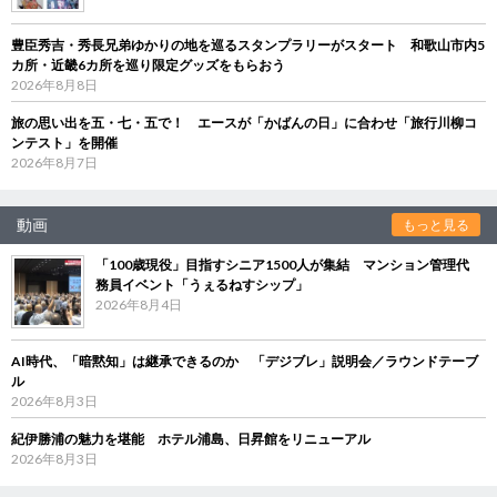
豊臣秀吉・秀長兄弟ゆかりの地を巡るスタンプラリーがスタート 和歌山市内5
カ所・近畿6カ所を巡り限定グッズをもらおう
2026年8月8日
旅の思い出を五・七・五で！ エースが「かばんの日」に合わせ「旅行川柳コ
ンテスト」を開催
2026年8月7日
動画
もっと見る
「100歳現役」目指すシニア1500人が集結 マンション管理代
務員イベント「うぇるねすシップ」
2026年8月4日
AI時代、「暗黙知」は継承できるのか 「デジブレ」説明会／ラウンドテーブ
ル
2026年8月3日
紀伊勝浦の魅力を堪能 ホテル浦島、日昇館をリニューアル
2026年8月3日