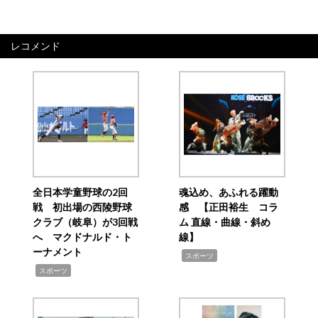
レコメンド
全日本学童野球の2回
魂込め、あふれる躍動
戦 初出場の西陵野球
感 【正田裕生 コラ
クラブ（岐阜）が3回戦
ム 直線・曲線・斜め
へ マクドナルド・ト
線】
ーナメント
,
スポーツ
,
スポーツ