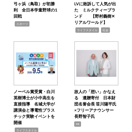
弓ヶ浜（鳥取）が初勝
LVに敗訴して人気が出
利 全日本学童野球の1
た ミルクティーブラ
回戦
ンド 【野村義樹✕
リアルワールド】
,
スポーツ
,
,
ライフスタイル
社会
ノーベル賞受賞・白川
故人の「想い」かなえ
英樹博士が小中高生を
る 遺贈寄付 日本財
直接指導 名城大学が
団名誉会長 笹川陽平氏
講演会と導電性プラス
×フリーアナウンサー
チック実験イベントを
長野智子氏
開催
PR
,
ライフスタイル