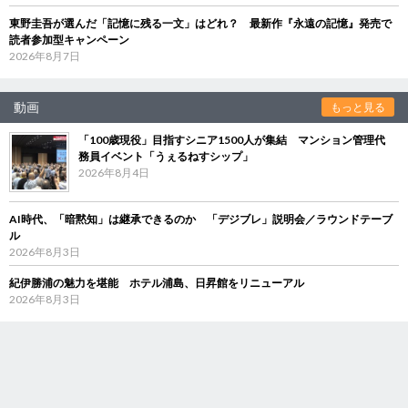
東野圭吾が選んだ「記憶に残る一文」はどれ？ 最新作『永遠の記憶』発売で
読者参加型キャンペーン
2026年8月7日
動画
もっと見る
「100歳現役」目指すシニア1500人が集結 マンション管理代
務員イベント「うぇるねすシップ」
2026年8月4日
AI時代、「暗黙知」は継承できるのか 「デジブレ」説明会／ラウンドテーブ
ル
2026年8月3日
紀伊勝浦の魅力を堪能 ホテル浦島、日昇館をリニューアル
2026年8月3日