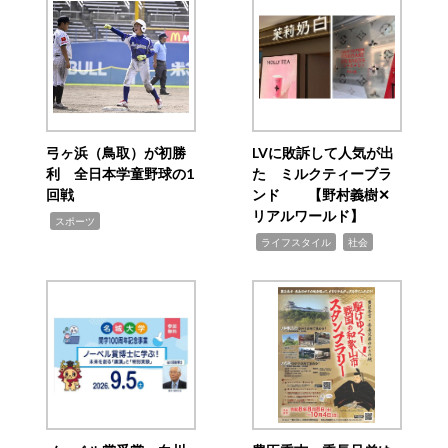
弓ヶ浜（鳥取）が初勝
LVに敗訴して人気が出
利 全日本学童野球の1
た ミルクティーブラ
回戦
ンド 【野村義樹✕
リアルワールド】
,
スポーツ
,
,
ライフスタイル
社会