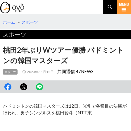
検
索
コ
ン
テ
ホーム
>
スポーツ
ン
スポーツ
ツ
へ
移
桃田2年ぶりWツアー優勝 バドミント
動
ンの韓国マスターズ
共同通信 47NEWS
2023年11月12日
スポーツ
バドミントンの韓国マスターズは12日、光州で各種目の決勝が
行われ、男子シングルスを桃田賢斗（NTT東……