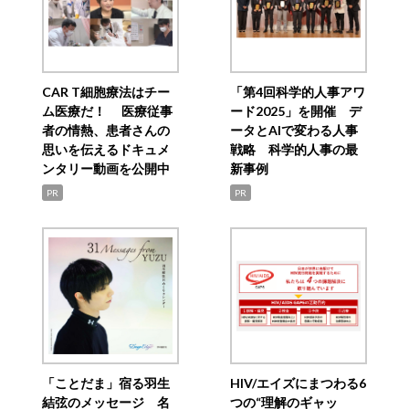
CAR T細胞療法はチー
「第4回科学的人事アワ
ム医療だ！ 医療従事
ード2025」を開催 デ
者の情熱、患者さんの
ータとAIで変わる人事
思いを伝えるドキュメ
戦略 科学的人事の最
ンタリー動画を公開中
新事例
PR
PR
「ことだま」宿る羽生
HIV/エイズにまつわる6
結弦のメッセージ 名
つの“理解のギャッ