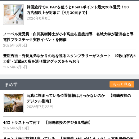
韓国旅行でau PAYを使うとPontaポイント最大20％還元！30
万店舗以上が対象に【9月30日まで】
2026年8月8日
ノーベル賞受賞・白川英樹博士が小中高生を直接指導 名城大学が講演会と導
電性プラスチック実験イベントを開催
2026年8月8日
豊臣秀吉・秀長兄弟ゆかりの地を巡るスタンプラリーがスタート 和歌山市内5
カ所・近畿6カ所を巡り限定グッズをもらおう
2026年8月8日
まめ学
もっと見る
写真に埋まっている位置情報はおっかないのか 【岡嶋教授の
デジタル指南】
2026年7月22日
ゼロトラストって何？ 【岡嶋教授のデジタル指南】
2026年6月18日
きっと大平元首相は泣いている 【政眼鏡（せいがんきょう）－本田雅俊の政