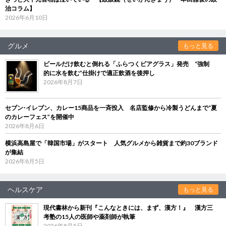
治コラム】
2026年6月10日
グルメ
もっと見る
ビールだけ飲むと倒れる「ふらつくビアグラス」発売 “強制
的に水を飲む”仕掛けで適正飲酒を後押し
2026年8月7日
セブン‐イレブン、カレー15商品を一斉投入 名店監修から冷製うどんまで“夏
のカレーフェス”を開催中
2026年8月6日
横浜高島屋で「韓国市場」がスタート 人気グルメから雑貨まで約30ブランド
が集結
2026年8月5日
ヘルスケア
もっと見る
現代書林から新刊『こんなときには、まず、漢方！』 漢方三
考塾の15人の医師や薬剤師が執筆
2026年8月5日