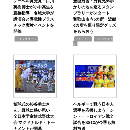
ノーベル賞受賞・白川
豊臣秀吉・秀長兄弟ゆ
英樹博士が小中高生を
かりの地を巡るスタン
直接指導 名城大学が
プラリーがスタート
講演会と導電性プラス
和歌山市内5カ所・近畿
チック実験イベントを
6カ所を巡り限定グッズ
開催
をもらおう
,
,
,
ライフスタイル
カルチャー
ライフスタイ
ル
始球式の杉谷拳士さ
ベルギーで戦う日本人
ん、野球に熱い思い
選手を応援しよう シ
全日本学童軟式野球大
ント＝トロイデン戦全
会 マクドナルド・トー
試合をBS10が今季も無
ナメントが開幕
料放送