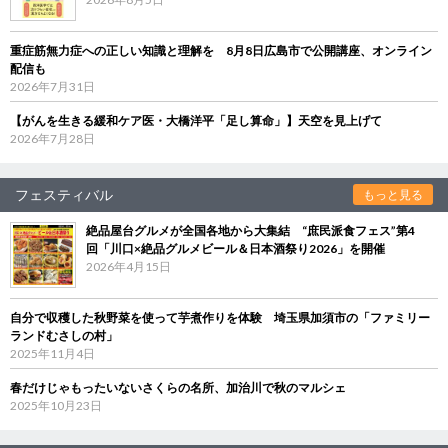
重症筋無力症への正しい知識と理解を 8月8日広島市で公開講座、オンライン
配信も
2026年7月31日
【がんを生きる緩和ケア医・大橋洋平「足し算命」】天空を見上げて
2026年7月28日
フェスティバル
もっと見る
絶品屋台グルメが全国各地から大集結 “庶民派食フェス”第4
回「川口×絶品グルメビール＆日本酒祭り2026」を開催
2026年4月15日
自分で収穫した秋野菜を使って芋煮作りを体験 埼玉県加須市の「ファミリー
ランドむさしの村」
2025年11月4日
春だけじゃもったいないさくらの名所、加治川で秋のマルシェ
2025年10月23日