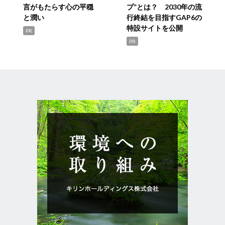
言がもたらす心の平穏
プ”とは？ 2030年の流
と潤い
行終結を目指すGAP6の
特設サイトを公開
PR
PR