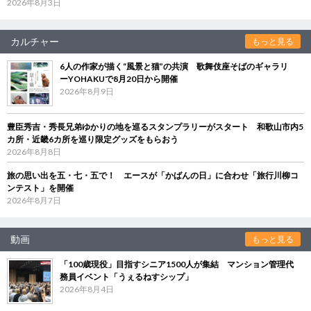
2026年8月3日
カルチャー
もっと見る
6人の作家が描く“風景と猫”の共演 歌舞伎座そばのギャラリ
ーYOHAKUで8月20日から開催
2026年8月9日
豊臣秀吉・秀長兄弟ゆかりの地を巡るスタンプラリーがスタート 和歌山市内5
カ所・近畿6カ所を巡り限定グッズをもらおう
2026年8月8日
旅の思い出を五・七・五で！ エースが「かばんの日」に合わせ「旅行川柳コ
ンテスト」を開催
2026年8月7日
動画
もっと見る
「100歳現役」目指すシニア1500人が集結 マンション管理代
務員イベント「うぇるねすシップ」
2026年8月4日