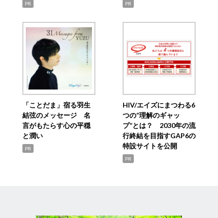
PR
PR
「ことだま」宿る羽生
HIV/エイズにまつわる6
結弦のメッセージ 名
つの“理解のギャッ
言がもたらす心の平穏
プ”とは？ 2030年の流
と潤い
行終結を目指すGAP6の
特設サイトを公開
PR
PR