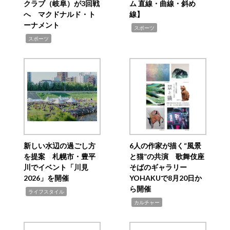
クラブ（岐阜）が3回戦
ム 直線・曲線・斜め
へ マクドナルド・ト
線】
ーナメント
,
スポーツ
,
スポーツ
新しい水辺の過ごし方
6人の作家が描く“風景
を提案 札幌市・豊平
と猫”の共演 歌舞伎座
川でイベント「川見
そばのギャラリー
2026」を開催
YOHAKUで8月20日か
ら開催
,
ライフスタイル
,
カルチャー