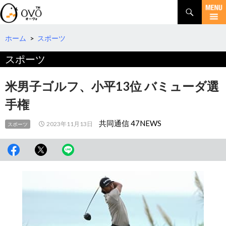
検
索
コ
ン
テ
ホーム
>
スポーツ
ン
スポーツ
ツ
へ
移
米男子ゴルフ、小平13位 バミューダ選
動
手権
共同通信 47NEWS
2023年11月13日
スポーツ