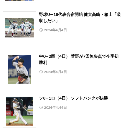
野球U―18代表合宿開始 健大高崎・箱山「吸
収したい」
2024年4月4日
中0―2巨（4日） 菅野が7回無失点で今季初
勝利
2024年4月4日
ソ8―1ロ（4日） ソフトバンクが快勝
2024年4月4日