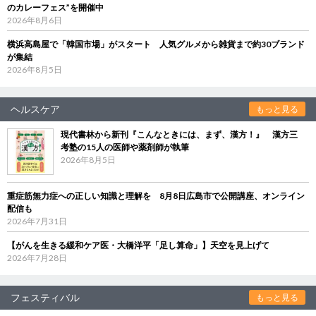
のカレーフェス”を開催中
2026年8月6日
横浜高島屋で「韓国市場」がスタート 人気グルメから雑貨まで約30ブランド
が集結
2026年8月5日
ヘルスケア
もっと見る
現代書林から新刊『こんなときには、まず、漢方！』 漢方三
考塾の15人の医師や薬剤師が執筆
2026年8月5日
重症筋無力症への正しい知識と理解を 8月8日広島市で公開講座、オンライン
配信も
2026年7月31日
【がんを生きる緩和ケア医・大橋洋平「足し算命」】天空を見上げて
2026年7月28日
フェスティバル
もっと見る