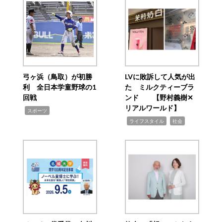
弓ヶ浜（鳥取）が初勝
LVに敗訴して人気が出
利 全日本学童野球の1
た ミルクティーブラ
回戦
ンド 【野村義樹✕
リアルワールド】
,
スポーツ
,
,
ライフスタイル
社会