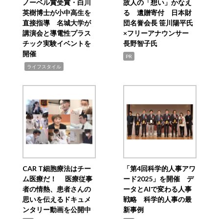
ノーベル賞受賞・白川
故人の「想い」かなえ
英樹博士が小中高生を
る 遺贈寄付 日本財
直接指導 名城大学が
団名誉会長 笹川陽平氏
講演会と導電性プラス
×フリーアナウンサー
チック実験イベントを
長野智子氏
開催
PR
,
ライフスタイル
CAR T細胞療法はチー
「第4回科学的人事アワ
ム医療だ！ 医療従事
ード2025」を開催 デ
者の情熱、患者さんの
ータとAIで変わる人事
思いを伝えるドキュメ
戦略 科学的人事の最
ンタリー動画を公開中
新事例