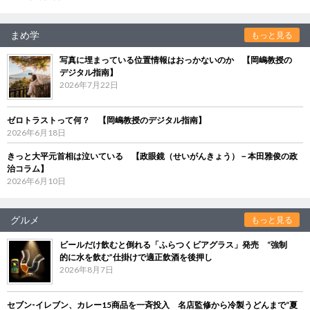
まめ学
もっと見る
写真に埋まっている位置情報はおっかないのか 【岡嶋教授の
デジタル指南】
2026年7月22日
ゼロトラストって何？ 【岡嶋教授のデジタル指南】
2026年6月18日
きっと大平元首相は泣いている 【政眼鏡（せいがんきょう）－本田雅俊の政
治コラム】
2026年6月10日
グルメ
もっと見る
ビールだけ飲むと倒れる「ふらつくビアグラス」発売 “強制
的に水を飲む”仕掛けで適正飲酒を後押し
2026年8月7日
セブン‐イレブン、カレー15商品を一斉投入 名店監修から冷製うどんまで“夏