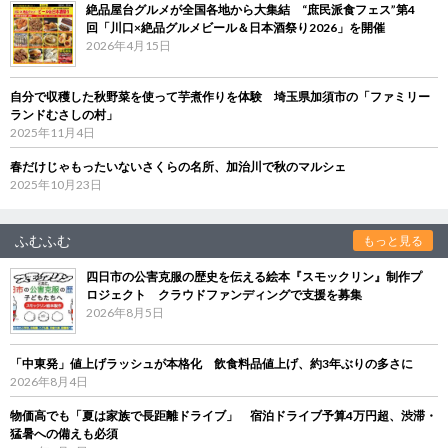
絶品屋台グルメが全国各地から大集結 “庶民派食フェス”第4
回「川口×絶品グルメビール＆日本酒祭り2026」を開催
2026年4月15日
自分で収穫した秋野菜を使って芋煮作りを体験 埼玉県加須市の「ファミリー
ランドむさしの村」
2025年11月4日
春だけじゃもったいないさくらの名所、加治川で秋のマルシェ
2025年10月23日
ふむふむ
もっと見る
四日市の公害克服の歴史を伝える絵本『スモックリン』制作プ
ロジェクト クラウドファンディングで支援を募集
2026年8月5日
「中東発」値上げラッシュが本格化 飲食料品値上げ、約3年ぶりの多さに
2026年8月4日
物価高でも「夏は家族で長距離ドライブ」 宿泊ドライブ予算4万円超、渋滞・
猛暑への備えも必須