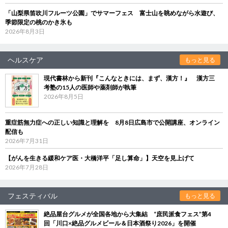
「山梨県笛吹川フルーツ公園」でサマーフェス 富士山を眺めながら水遊び、
季節限定の桃のかき氷も
2026年8月3日
ヘルスケア
もっと見る
現代書林から新刊『こんなときには、まず、漢方！』 漢方三
考塾の15人の医師や薬剤師が執筆
2026年8月5日
重症筋無力症への正しい知識と理解を 8月8日広島市で公開講座、オンライン
配信も
2026年7月31日
【がんを生きる緩和ケア医・大橋洋平「足し算命」】天空を見上げて
2026年7月28日
フェスティバル
もっと見る
絶品屋台グルメが全国各地から大集結 “庶民派食フェス”第4
回「川口×絶品グルメビール＆日本酒祭り2026」を開催