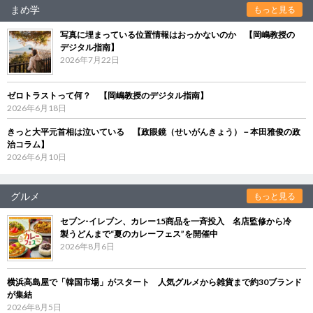
まめ学
もっと見る
写真に埋まっている位置情報はおっかないのか 【岡嶋教授の
デジタル指南】
2026年7月22日
ゼロトラストって何？ 【岡嶋教授のデジタル指南】
2026年6月18日
きっと大平元首相は泣いている 【政眼鏡（せいがんきょう）－本田雅俊の政
治コラム】
2026年6月10日
グルメ
もっと見る
セブン‐イレブン、カレー15商品を一斉投入 名店監修から冷
製うどんまで“夏のカレーフェス”を開催中
2026年8月6日
横浜高島屋で「韓国市場」がスタート 人気グルメから雑貨まで約30ブランド
が集結
2026年8月5日