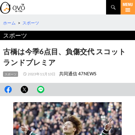
検
索
コ
ン
テ
ホーム
>
スポーツ
ン
スポーツ
ツ
へ
移
古橋は今季6点目、負傷交代 スコット
動
ランドプレミア
共同通信 47NEWS
2023年11月13日
スポーツ