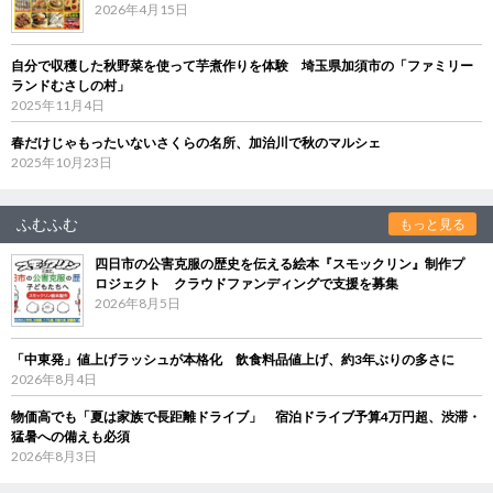
2026年4月15日
自分で収穫した秋野菜を使って芋煮作りを体験 埼玉県加須市の「ファミリー
ランドむさしの村」
2025年11月4日
春だけじゃもったいないさくらの名所、加治川で秋のマルシェ
2025年10月23日
ふむふむ
もっと見る
四日市の公害克服の歴史を伝える絵本『スモックリン』制作プ
ロジェクト クラウドファンディングで支援を募集
2026年8月5日
「中東発」値上げラッシュが本格化 飲食料品値上げ、約3年ぶりの多さに
2026年8月4日
物価高でも「夏は家族で長距離ドライブ」 宿泊ドライブ予算4万円超、渋滞・
猛暑への備えも必須
2026年8月3日