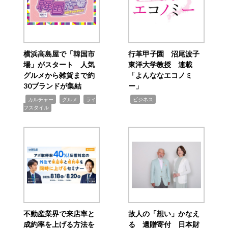
横浜高島屋で「韓国市
行革甲子園 沼尾波子
場」がスタート 人気
東洋大学教授 連載
グルメから雑貨まで約
「よんななエコノミ
30ブランドが集結
ー」
,
,
,
,
カルチャー
グルメ
ライ
ビジネス
フスタイル
不動産業界で来店率と
故人の「想い」かなえ
成約率を上げる方法を
る 遺贈寄付 日本財