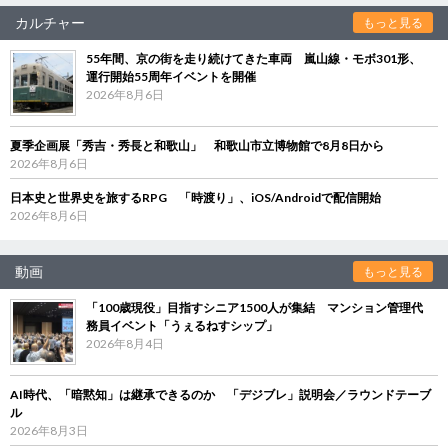
カルチャー
もっと見る
55年間、京の街を走り続けてきた車両 嵐山線・モボ301形、
運行開始55周年イベントを開催
2026年8月6日
夏季企画展「秀吉・秀長と和歌山」 和歌山市立博物館で8月8日から
2026年8月6日
日本史と世界史を旅するRPG 「時渡り」、iOS/Androidで配信開始
2026年8月6日
動画
もっと見る
「100歳現役」目指すシニア1500人が集結 マンション管理代
務員イベント「うぇるねすシップ」
2026年8月4日
AI時代、「暗黙知」は継承できるのか 「デジブレ」説明会／ラウンドテーブ
ル
2026年8月3日