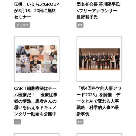
伝授 いえらぶGROUP
団名誉会長 笹川陽平氏
が8月18、20日に無料
×フリーアナウンサー
セミナー
長野智子氏
,
ビジネス
PR
CAR T細胞療法はチー
「第4回科学的人事アワ
ム医療だ！ 医療従事
ード2025」を開催 デ
者の情熱、患者さんの
ータとAIで変わる人事
思いを伝えるドキュメ
戦略 科学的人事の最
ンタリー動画を公開中
新事例
PR
PR