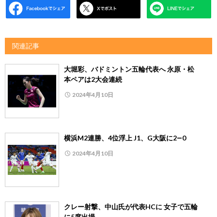
関連記事
大堀彩、バドミントン五輪代表へ 永原・松
本ペアは2大会連続
2024年4月10日
横浜M2連勝、4位浮上 J1、G大阪に2―0
2024年4月10日
クレー射撃、中山氏が代表HCに 女子で五輪
に5度出場