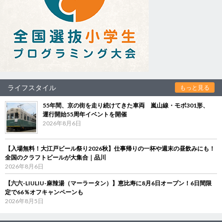
ライフスタイル
もっと見る
55年間、京の街を走り続けてきた車両 嵐山線・モボ301形、
運行開始55周年イベントを開催
2026年8月6日
【入場無料！大江戸ビール祭り2026秋】仕事帰りの一杯や週末の昼飲みにも！
全国のクラフトビールが大集合｜品川
2026年8月6日
【六六-LIULIU-麻辣湯（マーラータン）】恵比寿に8月6日オープン！6日間限
定で66％オフキャンペーンも
2026年8月5日