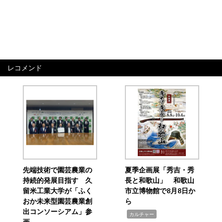
レコメンド
先端技術で園芸農業の
夏季企画展「秀吉・秀
持続的発展目指す 久
長と和歌山」 和歌山
留米工業大学が「ふく
市立博物館で8月8日か
おか未来型園芸農業創
ら
出コンソーシアム」参
,
カルチャー
画