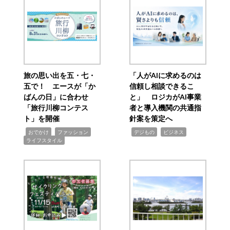
旅の思い出を五・七・
「人がAIに求めるのは
五で！ エースが「か
信頼し相談できるこ
ばんの日」に合わせ
と」 ロジカがAI事業
「旅行川柳コンテス
者と導入機関の共通指
ト」を開催
針案を策定へ
,
,
,
,
,
おでかけ
ファッション
デジもの
ビジネス
ライフスタイル