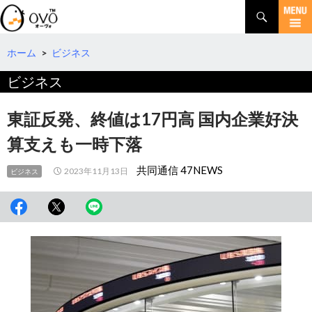
検
索
コ
ン
テ
ホーム
>
ビジネス
ン
ビジネス
ツ
へ
移
東証反発、終値は17円高 国内企業好決
動
算支えも一時下落
共同通信 47NEWS
2023年11月13日
ビジネス