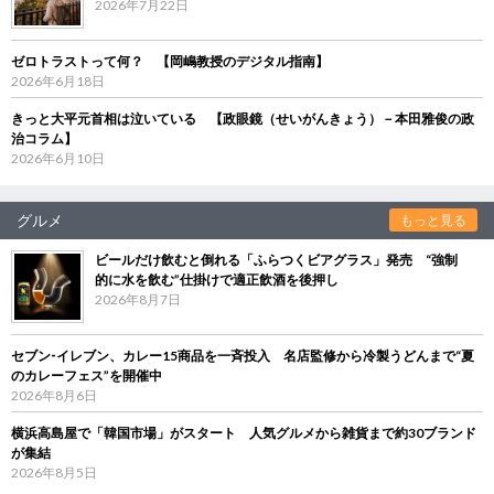
2026年7月22日
ゼロトラストって何？ 【岡嶋教授のデジタル指南】
2026年6月18日
きっと大平元首相は泣いている 【政眼鏡（せいがんきょう）－本田雅俊の政
治コラム】
2026年6月10日
グルメ
もっと見る
ビールだけ飲むと倒れる「ふらつくビアグラス」発売 “強制
的に水を飲む”仕掛けで適正飲酒を後押し
2026年8月7日
セブン‐イレブン、カレー15商品を一斉投入 名店監修から冷製うどんまで“夏
のカレーフェス”を開催中
2026年8月6日
横浜高島屋で「韓国市場」がスタート 人気グルメから雑貨まで約30ブランド
が集結
2026年8月5日