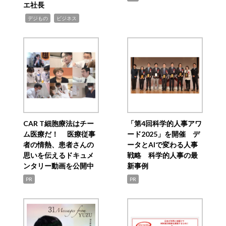
エ社長
,
,
デジもの
ビジネス
CAR T細胞療法はチー
「第4回科学的人事アワ
ム医療だ！ 医療従事
ード2025」を開催 デ
者の情熱、患者さんの
ータとAIで変わる人事
思いを伝えるドキュメ
戦略 科学的人事の最
ンタリー動画を公開中
新事例
PR
PR