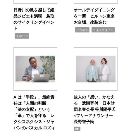
日野川の風を感じて絶
オールデイダイニング
品ジビエも満喫 鳥取
を一新 ヒルトン東京
のサイクリングイベン
お台場、改装進む
ト
,
,
ビジネス
ライフスタイル
,
スポーツ
AIは「手段」、最終責
故人の「想い」かなえ
任は「人間の判断」
る 遺贈寄付 日本財
「法の支配」という
団名誉会長 笹川陽平氏
「傘」で人を守る レ
×フリーアナウンサー
クシスネクシス・ジャ
長野智子氏
パンのパスカル ロズィ
PR