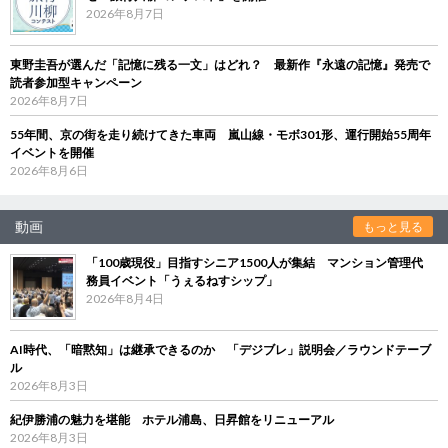
2026年8月7日
東野圭吾が選んだ「記憶に残る一文」はどれ？ 最新作『永遠の記憶』発売で
読者参加型キャンペーン
2026年8月7日
55年間、京の街を走り続けてきた車両 嵐山線・モボ301形、運行開始55周年
イベントを開催
2026年8月6日
動画
もっと見る
「100歳現役」目指すシニア1500人が集結 マンション管理代
務員イベント「うぇるねすシップ」
2026年8月4日
AI時代、「暗黙知」は継承できるのか 「デジブレ」説明会／ラウンドテーブ
ル
2026年8月3日
紀伊勝浦の魅力を堪能 ホテル浦島、日昇館をリニューアル
2026年8月3日