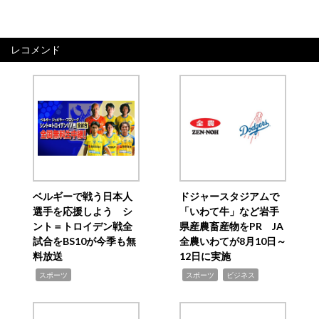
レコメンド
ベルギーで戦う日本人
ドジャースタジアムで
選手を応援しよう シ
「いわて牛」など岩手
ント＝トロイデン戦全
県産農畜産物をPR JA
試合をBS10が今季も無
全農いわてが8月10日～
料放送
12日に実施
,
,
,
スポーツ
スポーツ
ビジネス