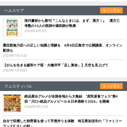
ヘルスケア
もっと見る
現代書林から新刊『こんなときには、まず、漢方！』 漢方三
考塾の15人の医師や薬剤師が執筆
2026年8月5日
重症筋無力症への正しい知識と理解を 8月8日広島市で公開講座、オンライン
配信も
2026年7月31日
【がんを生きる緩和ケア医・大橋洋平「足し算命」】天空を見上げて
2026年7月28日
フェスティバル
もっと見る
絶品屋台グルメが全国各地から大集結 “庶民派食フェス”第4
回「川口×絶品グルメビール＆日本酒祭り2026」を開催
2026年4月15日
自分で収穫した秋野菜を使って芋煮作りを体験 埼玉県加須市の「ファミリー
ランドむさしの村」