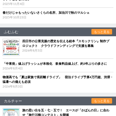
2025年11月4日
春だけじゃもったいないさくらの名所、加治川で秋のマルシェ
2025年10月23日
ふむふむ
もっと見る
四日市の公害克服の歴史を伝える絵本『スモックリン』制作プ
ロジェクト クラウドファンディングで支援を募集
2026年8月5日
「中東発」値上げラッシュが本格化 飲食料品値上げ、約3年ぶりの多さに
2026年8月4日
物価高でも「夏は家族で長距離ドライブ」 宿泊ドライブ予算4万円超、渋滞・
猛暑への備えも必須
2026年8月3日
カルチャー
もっと見る
旅の思い出を五・七・五で！ エースが「かばんの日」に合わ
せ「旅行川柳コンテスト」を開催