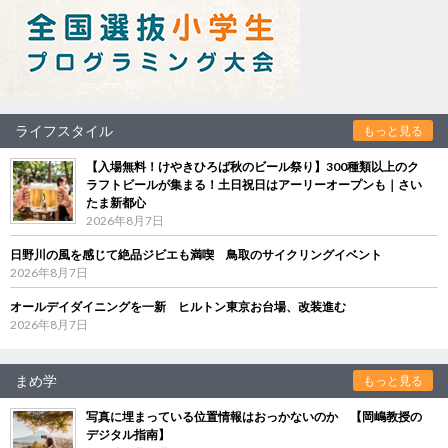
ライフスタイル
もっと見る
【入場無料！けやきひろば秋のビール祭り】300種類以上のク
ラフトビールが集まる！土日祝日はアーリーオープンも｜さい
たま新都心
2026年8月7日
日野川の風を感じて絶品ジビエも満喫 鳥取のサイクリングイベント
2026年8月7日
オールデイダイニングを一新 ヒルトン東京お台場、改装進む
2026年8月7日
まめ学
もっと見る
写真に埋まっている位置情報はおっかないのか 【岡嶋教授の
デジタル指南】