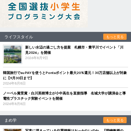
ライフスタイル
もっと見る
新しい水辺の過ごし方を提案 札幌市・豊平川でイベント「川
見2026」を開催
2026年8月9日
韓国旅行でau PAYを使うとPontaポイント最大20％還元！30万店舗以上が対象
に【9月30日まで】
2026年8月8日
ノーベル賞受賞・白川英樹博士が小中高生を直接指導 名城大学が講演会と導
電性プラスチック実験イベントを開催
2026年8月8日
まめ学
もっと見る
写真に埋まっている位置情報はおっかないのか 【岡嶋教授の