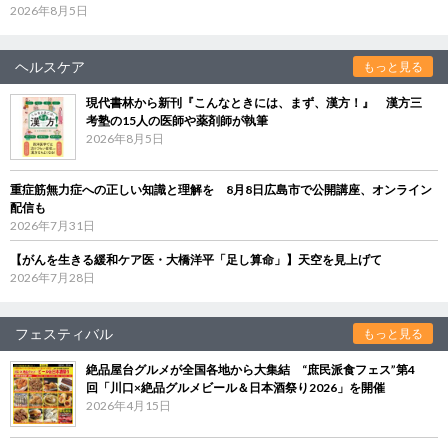
2026年8月5日
ヘルスケア
もっと見る
現代書林から新刊『こんなときには、まず、漢方！』 漢方三
考塾の15人の医師や薬剤師が執筆
2026年8月5日
重症筋無力症への正しい知識と理解を 8月8日広島市で公開講座、オンライン
配信も
2026年7月31日
【がんを生きる緩和ケア医・大橋洋平「足し算命」】天空を見上げて
2026年7月28日
フェスティバル
もっと見る
絶品屋台グルメが全国各地から大集結 “庶民派食フェス”第4
回「川口×絶品グルメビール＆日本酒祭り2026」を開催
2026年4月15日