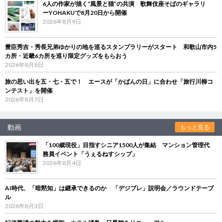
6人の作家が描く“風景と猫”の共演 歌舞伎座そばのギャラリ
ーYOHAKUで8月20日から開催
2026年8月9日
豊臣秀吉・秀長兄弟ゆかりの地を巡るスタンプラリーがスタート 和歌山市内5
カ所・近畿6カ所を巡り限定グッズをもらおう
2026年8月8日
旅の思い出を五・七・五で！ エースが「かばんの日」に合わせ「旅行川柳コ
ンテスト」を開催
2026年8月7日
動画
もっと見る
「100歳現役」目指すシニア1500人が集結 マンション管理代
務員イベント「うぇるねすシップ」
2026年8月4日
AI時代、「暗黙知」は継承できるのか 「デジブレ」説明会／ラウンドテーブ
ル
2026年8月3日