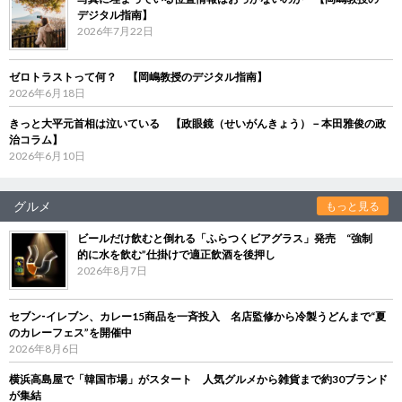
デジタル指南】
2026年7月22日
ゼロトラストって何？ 【岡嶋教授のデジタル指南】
2026年6月18日
きっと大平元首相は泣いている 【政眼鏡（せいがんきょう）－本田雅俊の政
治コラム】
2026年6月10日
グルメ
もっと見る
ビールだけ飲むと倒れる「ふらつくビアグラス」発売 “強制
的に水を飲む”仕掛けで適正飲酒を後押し
2026年8月7日
セブン‐イレブン、カレー15商品を一斉投入 名店監修から冷製うどんまで“夏
のカレーフェス”を開催中
2026年8月6日
横浜高島屋で「韓国市場」がスタート 人気グルメから雑貨まで約30ブランド
が集結