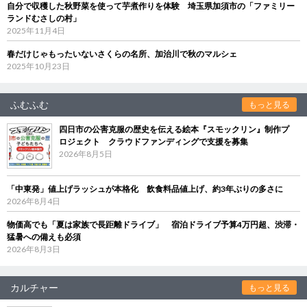
自分で収穫した秋野菜を使って芋煮作りを体験 埼玉県加須市の「ファミリー
ランドむさしの村」
2025年11月4日
春だけじゃもったいないさくらの名所、加治川で秋のマルシェ
2025年10月23日
ふむふむ
もっと見る
四日市の公害克服の歴史を伝える絵本『スモックリン』制作プ
ロジェクト クラウドファンディングで支援を募集
2026年8月5日
「中東発」値上げラッシュが本格化 飲食料品値上げ、約3年ぶりの多さに
2026年8月4日
物価高でも「夏は家族で長距離ドライブ」 宿泊ドライブ予算4万円超、渋滞・
猛暑への備えも必須
2026年8月3日
カルチャー
もっと見る