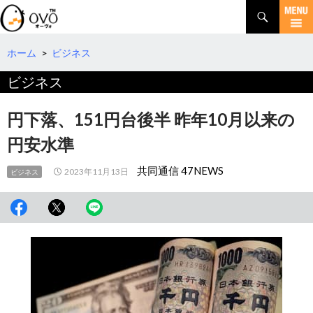
検
索
コ
ン
テ
ホーム
>
ビジネス
ン
ビジネス
ツ
へ
移
円下落、151円台後半 昨年10月以来の
動
円安水準
共同通信 47NEWS
2023年11月13日
ビジネス