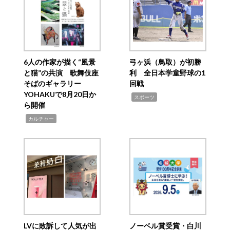
6人の作家が描く“風景
弓ヶ浜（鳥取）が初勝
と猫”の共演 歌舞伎座
利 全日本学童野球の1
そばのギャラリー
回戦
YOHAKUで8月20日か
,
スポーツ
ら開催
,
カルチャー
LVに敗訴して人気が出
ノーベル賞受賞・白川