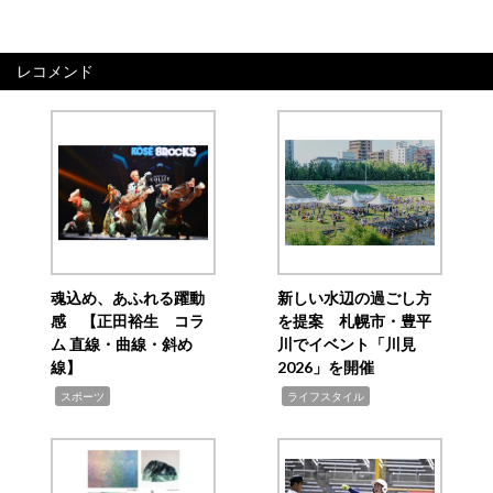
レコメンド
魂込め、あふれる躍動
新しい水辺の過ごし方
感 【正田裕生 コラ
を提案 札幌市・豊平
ム 直線・曲線・斜め
川でイベント「川見
線】
2026」を開催
,
,
スポーツ
ライフスタイル