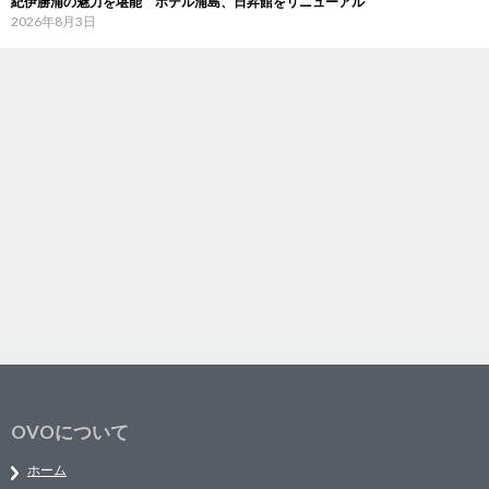
紀伊勝浦の魅力を堪能 ホテル浦島、日昇館をリニューアル
2026年8月3日
OVOについて
ホーム