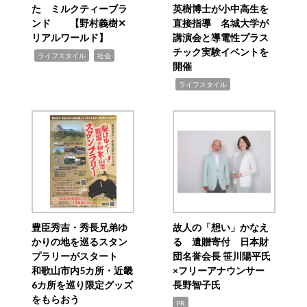
た ミルクティーブラ
英樹博士が小中高生を
ンド 【野村義樹✕
直接指導 名城大学が
リアルワールド】
講演会と導電性プラス
チック実験イベントを
,
,
ライフスタイル
社会
開催
,
ライフスタイル
豊臣秀吉・秀長兄弟ゆ
故人の「想い」かなえ
かりの地を巡るスタン
る 遺贈寄付 日本財
プラリーがスタート
団名誉会長 笹川陽平氏
和歌山市内5カ所・近畿
×フリーアナウンサー
6カ所を巡り限定グッズ
長野智子氏
をもらおう
PR