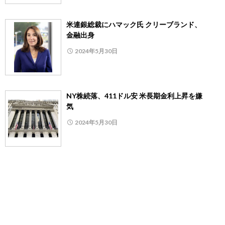
米連銀総裁にハマック氏 クリーブランド、
金融出身
2024年5月30日
NY株続落、411ドル安 米長期金利上昇を嫌
気
2024年5月30日