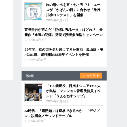
旅の思い出を五・七・五で！ エー
スが「かばんの日」に合わせ「旅行
川柳コンテスト」を開催
2026年8月7日
東野圭吾が選んだ「記憶に残る一文」はどれ？ 最
新作『永遠の記憶』発売で読者参加型キャンペーン
2026年8月7日
55年間、京の街を走り続けてきた車両 嵐山線・モ
ボ301形、運行開始55周年イベントを開催
2026年8月6日
動画
もっと見る
「100歳現役」目指すシニア1500人
が集結 マンション管理代務員イベ
ント「うぇるねすシップ」
2026年8月4日
AI時代、「暗黙知」は継承できるのか 「デジブ
レ」説明会／ラウンドテーブル
2026年8月3日