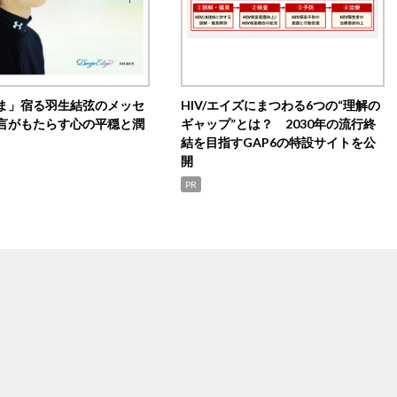
ま」宿る羽生結弦のメッセ
HIV/エイズにまつわる6つの“理解の
言がもたらす心の平穏と潤
ギャップ”とは？ 2030年の流行終
結を目指すGAP6の特設サイトを公
開
PR