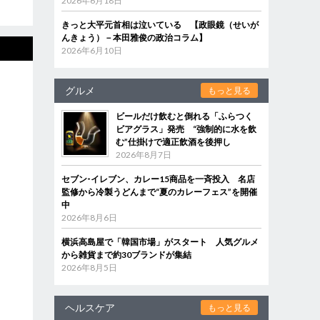
2026年6月18日
きっと大平元首相は泣いている 【政眼鏡（せいが
んきょう）－本田雅俊の政治コラム】
2026年6月10日
グルメ
もっと見る
ビールだけ飲むと倒れる「ふらつく
ビアグラス」発売 “強制的に水を飲
む”仕掛けで適正飲酒を後押し
2026年8月7日
セブン‐イレブン、カレー15商品を一斉投入 名店
監修から冷製うどんまで“夏のカレーフェス”を開催
中
2026年8月6日
横浜高島屋で「韓国市場」がスタート 人気グルメ
から雑貨まで約30ブランドが集結
2026年8月5日
ヘルスケア
もっと見る