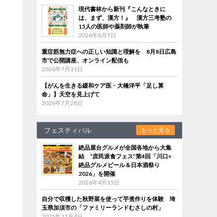
現代書林から新刊『こんなときに
は、まず、漢方！』 漢方三考塾の
15人の医師や薬剤師が執筆
2026年8月5日
重症筋無力症への正しい知識と理解を 8月8日広島
市で公開講座、オンライン配信も
2026年7月31日
【がんを生きる緩和ケア医・大橋洋平「足し算
命」】天空を見上げて
2026年7月28日
フェスティバル
もっと見る
絶品屋台グルメが全国各地から大集
結 “庶民派食フェス”第4回「川口×
絶品グルメビール＆日本酒祭り
2026」を開催
2026年4月15日
自分で収穫した秋野菜を使って芋煮作りを体験 埼
玉県加須市の「ファミリーランドむさしの村」
2025年11月4日