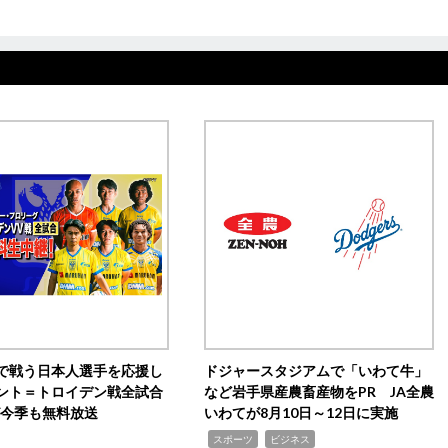
で戦う日本人選手を応援し
ドジャースタジアムで「いわて牛」
ント＝トロイデン戦全試合
など岩手県産農畜産物をPR JA全農
0が今季も無料放送
いわてが8月10日～12日に実施
,
,
スポーツ
ビジネス