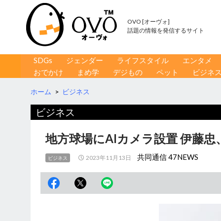
OVO [オーヴォ]
話題の情報を発信するサイト
コンテンツへ移動
検
SDGs
ジェンダー
ライフスタイル
エンタメ
索
おでかけ
まめ学
デジもの
ペット
ビジネ
ホーム
>
ビジネス
ビジネス
地方球場にAIカメラ設置 伊藤
共同通信 47NEWS
2023年11月13日
ビジネス