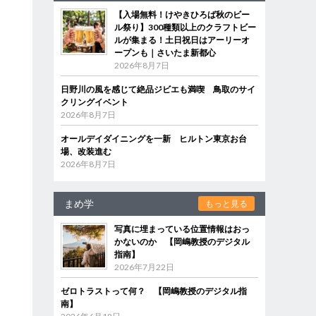
【入場無料！けやきひろば秋のビー
ル祭り】300種類以上のクラフトビー
ルが集まる！土日祝日はアーリーオ
ープンも｜さいたま新都心
2026年8月7日
日野川の風を感じて絶品ジビエも満喫 鳥取のサイ
クリングイベント
2026年8月7日
オールデイダイニングを一新 ヒルトン東京お台
場、改装進む
2026年8月7日
まめ学
もっと見る
写真に埋まっている位置情報はおっ
かないのか 【岡嶋教授のデジタル
指南】
2026年7月22日
ゼロトラストって何？ 【岡嶋教授のデジタル指
南】