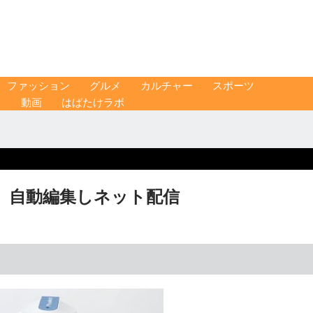
ファッション
グルメ
カルチャー
スポーツ
ス
動画
はばたけラボ
忠、自動編集しネット配信