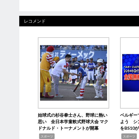
レコメンド
始球式の杉谷拳士さん、野球に熱い
ベルギー
思い 全日本学童軟式野球大会 マク
よう シ
ドナルド・トーナメントが開幕
をBS1
,
,
スポーツ
スポーツ