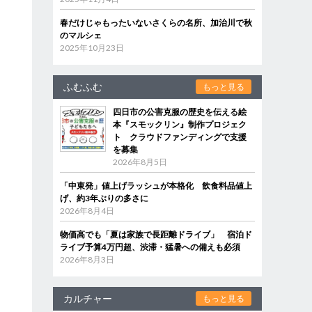
春だけじゃもったいないさくらの名所、加治川で秋
のマルシェ
2025年10月23日
ふむふむ
もっと見る
四日市の公害克服の歴史を伝える絵
本『スモックリン』制作プロジェク
ト クラウドファンディングで支援
を募集
2026年8月5日
「中東発」値上げラッシュが本格化 飲食料品値上
げ、約3年ぶりの多さに
2026年8月4日
物価高でも「夏は家族で長距離ドライブ」 宿泊ド
ライブ予算4万円超、渋滞・猛暑への備えも必須
2026年8月3日
カルチャー
もっと見る