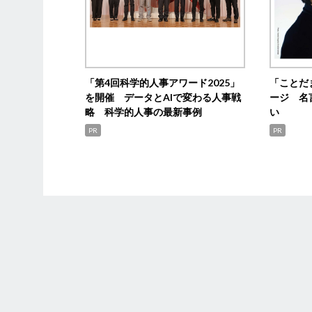
「第4回科学的人事アワード2025」
「ことだ
を開催 データとAIで変わる人事戦
ージ 名
略 科学的人事の最新事例
い
PR
PR