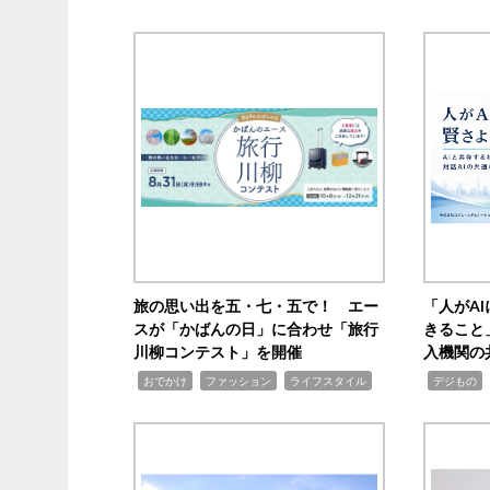
旅の思い出を五・七・五で！ エー
「人がA
スが「かばんの日」に合わせ「旅行
きること
川柳コンテスト」を開催
入機関の
,
,
,
,
,
おでかけ
ファッション
ライフスタイル
デジもの