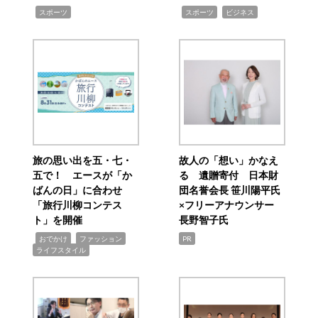
,
,
,
スポーツ
スポーツ
ビジネス
旅の思い出を五・七・
故人の「想い」かなえ
五で！ エースが「か
る 遺贈寄付 日本財
ばんの日」に合わせ
団名誉会長 笹川陽平氏
「旅行川柳コンテス
×フリーアナウンサー
ト」を開催
長野智子氏
,
,
,
おでかけ
ファッション
PR
ライフスタイル