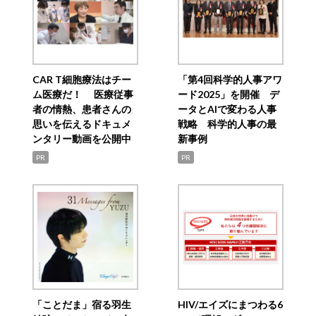
CAR T細胞療法はチー
「第4回科学的人事アワ
ム医療だ！ 医療従事
ード2025」を開催 デ
者の情熱、患者さんの
ータとAIで変わる人事
思いを伝えるドキュメ
戦略 科学的人事の最
ンタリー動画を公開中
新事例
PR
PR
「ことだま」宿る羽生
HIV/エイズにまつわる6