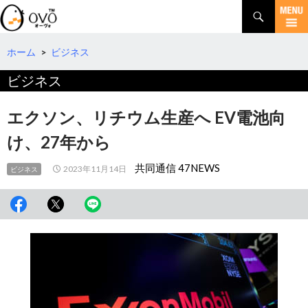
検
索
コ
ン
テ
ホーム
>
ビジネス
ン
ビジネス
ツ
へ
移
エクソン、リチウム生産へ EV電池向
動
け、27年から
共同通信 47NEWS
2023年11月14日
ビジネス