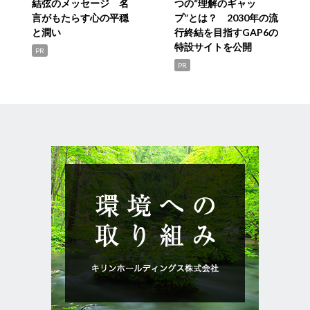
結弦のメッセージ 名
つの“理解のギャッ
言がもたらす心の平穏
プ”とは？ 2030年の流
と潤い
行終結を目指すGAP6の
特設サイトを公開
PR
PR