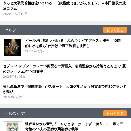
きっと大平元首相は泣いている 【政眼鏡（せいがんきょう）－本田雅俊の政
治コラム】
2026年6月10日
グルメ
もっと見る
ビールだけ飲むと倒れる「ふらつくビアグラス」発売 “強制
的に水を飲む”仕掛けで適正飲酒を後押し
2026年8月7日
セブン‐イレブン、カレー15商品を一斉投入 名店監修から冷製うどんまで“夏
のカレーフェス”を開催中
2026年8月6日
横浜高島屋で「韓国市場」がスタート 人気グルメから雑貨まで約30ブランド
が集結
2026年8月5日
ヘルスケア
もっと見る
現代書林から新刊『こんなときには、まず、漢方！』 漢方三
考塾の15人の医師や薬剤師が執筆