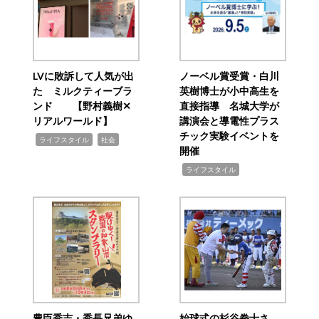
LVに敗訴して人気が出
ノーベル賞受賞・白川
た ミルクティーブラ
英樹博士が小中高生を
ンド 【野村義樹✕
直接指導 名城大学が
リアルワールド】
講演会と導電性プラス
チック実験イベントを
,
,
ライフスタイル
社会
開催
,
ライフスタイル
豊臣秀吉・秀長兄弟ゆ
始球式の杉谷拳士さ