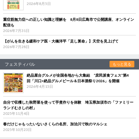
2026年8月5日
重症筋無力症への正しい知識と理解を 8月8日広島市で公開講座、オンライン
配信も
2026年7月31日
【がんを生きる緩和ケア医・大橋洋平「足し算命」】天空を見上げて
2026年7月28日
フェスティバル
もっと見る
絶品屋台グルメが全国各地から大集結 “庶民派食フェス”第4
回「川口×絶品グルメビール＆日本酒祭り2026」を開催
2026年4月15日
自分で収穫した秋野菜を使って芋煮作りを体験 埼玉県加須市の「ファミリー
ランドむさしの村」
2025年11月4日
春だけじゃもったいないさくらの名所、加治川で秋のマルシェ
2025年10月23日