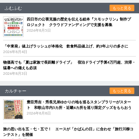
ふむふむ
もっと見る
四日市の公害克服の歴史を伝える絵本『スモックリン』制作プ
ロジェクト クラウドファンディングで支援を募集
2026年8月5日
「中東発」値上げラッシュが本格化 飲食料品値上げ、約3年ぶりの多さに
2026年8月4日
物価高でも「夏は家族で長距離ドライブ」 宿泊ドライブ予算4万円超、渋滞・
猛暑への備えも必須
2026年8月3日
カルチャー
もっと見る
豊臣秀吉・秀長兄弟ゆかりの地を巡るスタンプラリーがスター
ト 和歌山市内5カ所・近畿6カ所を巡り限定グッズをもらおう
2026年8月8日
旅の思い出を五・七・五で！ エースが「かばんの日」に合わせ「旅行川柳コ
ンテスト」を開催