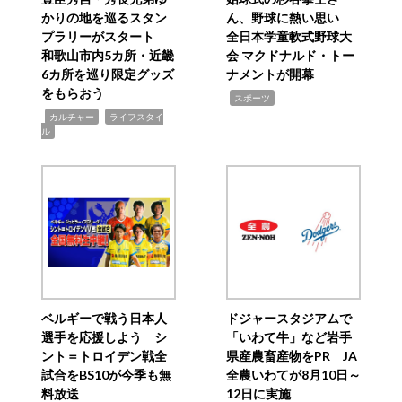
かりの地を巡るスタン
ん、野球に熱い思い
プラリーがスタート
全日本学童軟式野球大
和歌山市内5カ所・近畿
会 マクドナルド・トー
6カ所を巡り限定グッズ
ナメントが開幕
をもらおう
,
スポーツ
,
,
カルチャー
ライフスタイ
ル
ベルギーで戦う日本人
ドジャースタジアムで
選手を応援しよう シ
「いわて牛」など岩手
ント＝トロイデン戦全
県産農畜産物をPR JA
試合をBS10が今季も無
全農いわてが8月10日～
料放送
12日に実施