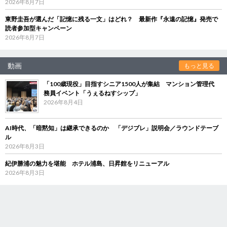
2026年8月7日
東野圭吾が選んだ「記憶に残る一文」はどれ？ 最新作『永遠の記憶』発売で
読者参加型キャンペーン
2026年8月7日
動画
もっと見る
「100歳現役」目指すシニア1500人が集結 マンション管理代
務員イベント「うぇるねすシップ」
2026年8月4日
AI時代、「暗黙知」は継承できるのか 「デジブレ」説明会／ラウンドテーブ
ル
2026年8月3日
紀伊勝浦の魅力を堪能 ホテル浦島、日昇館をリニューアル
2026年8月3日