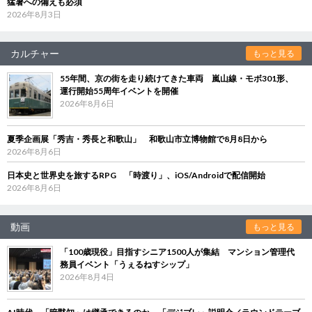
猛暑への備えも必須
2026年8月3日
カルチャー
もっと見る
55年間、京の街を走り続けてきた車両 嵐山線・モボ301形、
運行開始55周年イベントを開催
2026年8月6日
夏季企画展「秀吉・秀長と和歌山」 和歌山市立博物館で8月8日から
2026年8月6日
日本史と世界史を旅するRPG 「時渡り」、iOS/Androidで配信開始
2026年8月6日
動画
もっと見る
「100歳現役」目指すシニア1500人が集結 マンション管理代
務員イベント「うぇるねすシップ」
2026年8月4日