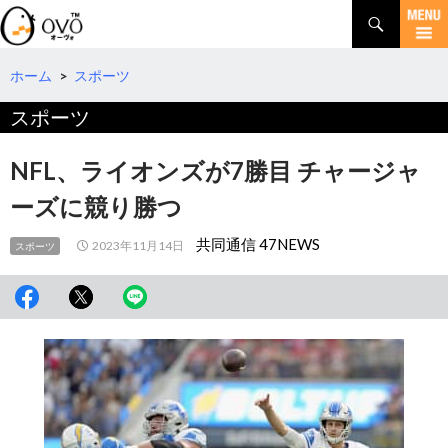
検
索
コ
ン
テ
ホーム
>
スポーツ
ン
スポーツ
ツ
へ
移
NFL、ライオンズが7勝目 チャージャ
動
ーズに競り勝つ
共同通信 47NEWS
2023年11月14日
スポーツ