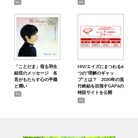
PR
PR
「ことだま」宿る羽生
HIV/エイズにまつわる6
結弦のメッセージ 名
つの“理解のギャッ
言がもたらす心の平穏
プ”とは？ 2030年の流
と潤い
行終結を目指すGAP6の
特設サイトを公開
PR
PR