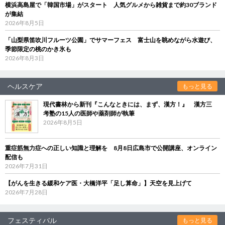
横浜高島屋で「韓国市場」がスタート 人気グルメから雑貨まで約30ブランド
が集結
2026年8月5日
「山梨県笛吹川フルーツ公園」でサマーフェス 富士山を眺めながら水遊び、
季節限定の桃のかき氷も
2026年8月3日
ヘルスケア
もっと見る
現代書林から新刊『こんなときには、まず、漢方！』 漢方三
考塾の15人の医師や薬剤師が執筆
2026年8月5日
重症筋無力症への正しい知識と理解を 8月8日広島市で公開講座、オンライン
配信も
2026年7月31日
【がんを生きる緩和ケア医・大橋洋平「足し算命」】天空を見上げて
2026年7月28日
フェスティバル
もっと見る