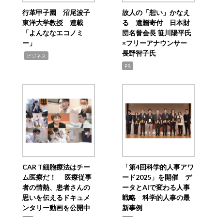
行革甲子園 沼尾波子
故人の「想い」かなえ
東洋大学教授 連載
る 遺贈寄付 日本財
「よんななエコノミ
団名誉会長 笹川陽平氏
ー」
×フリーアナウンサー
長野智子氏
,
ビジネス
PR
CAR T細胞療法はチー
「第4回科学的人事アワ
ム医療だ！ 医療従事
ード2025」を開催 デ
者の情熱、患者さんの
ータとAIで変わる人事
思いを伝えるドキュメ
戦略 科学的人事の最
ンタリー動画を公開中
新事例