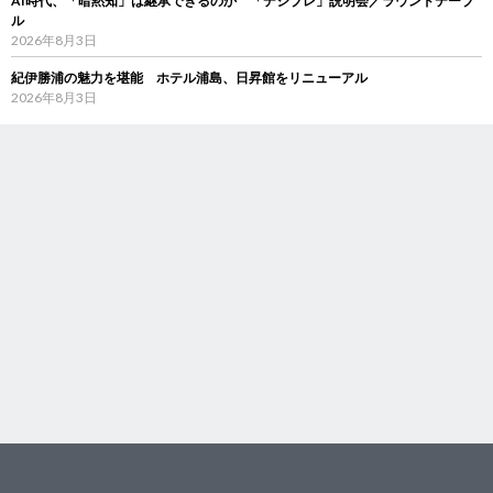
AI時代、「暗黙知」は継承できるのか 「デジブレ」説明会／ラウンドテーブ
ル
2026年8月3日
紀伊勝浦の魅力を堪能 ホテル浦島、日昇館をリニューアル
2026年8月3日