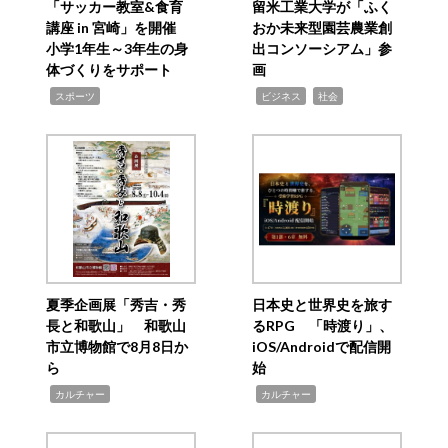
「サッカー教室&食育
留米工業大学が「ふく
講座 in 宮崎」を開催
おか未来型園芸農業創
小学1年生～3年生の身
出コンソーシアム」参
体づくりをサポート
画
,
,
,
スポーツ
ビジネス
社会
夏季企画展「秀吉・秀
日本史と世界史を旅す
長と和歌山」 和歌山
るRPG 「時渡り」、
市立博物館で8月8日か
iOS/Androidで配信開
ら
始
,
,
カルチャー
カルチャー