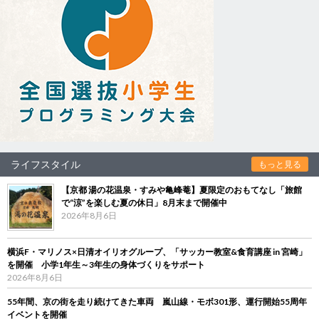
ライフスタイル
もっと見る
【京都 湯の花温泉・すみや亀峰菴】夏限定のおもてなし「旅館
で“涼”を楽しむ夏の休日」8月末まで開催中
2026年8月6日
横浜F・マリノス×日清オイリオグループ、「サッカー教室&食育講座 in 宮崎」
を開催 小学1年生～3年生の身体づくりをサポート
2026年8月6日
55年間、京の街を走り続けてきた車両 嵐山線・モボ301形、運行開始55周年
イベントを開催