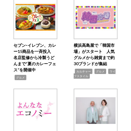
セブン‐イレブン、カレ
横浜高島屋で「韓国市
ー15商品を一斉投入
場」がスタート 人気
名店監修から冷製うど
グルメから雑貨まで約
んまで“夏のカレーフェ
30ブランドが集結
ス”を開催中
,
,
,
カルチャー
グルメ
ライ
フスタイル
,
グルメ