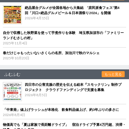
絶品屋台グルメが全国各地から大集結 “庶民派食フェス”第4
回「川口×絶品グルメビール＆日本酒祭り2026」を開催
2026年4月15日
自分で収穫した秋野菜を使って芋煮作りを体験 埼玉県加須市の「ファミリー
ランドむさしの村」
2025年11月4日
春だけじゃもったいないさくらの名所、加治川で秋のマルシェ
2025年10月23日
ふむふむ
もっと見る
四日市の公害克服の歴史を伝える絵本『スモックリン』制作プ
ロジェクト クラウドファンディングで支援を募集
2026年8月5日
「中東発」値上げラッシュが本格化 飲食料品値上げ、約3年ぶりの多さに
2026年8月4日
物価高でも「夏は家族で長距離ドライブ」 宿泊ドライブ予算4万円超、渋滞・