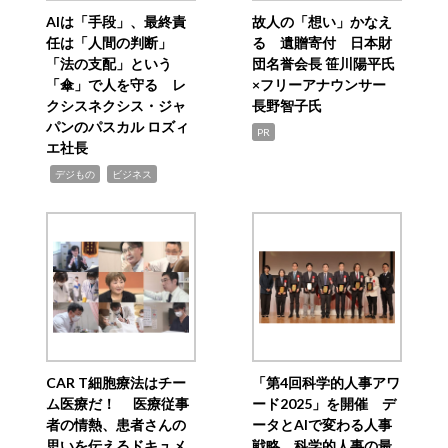
AIは「手段」、最終責
故人の「想い」かなえ
任は「人間の判断」
る 遺贈寄付 日本財
「法の支配」という
団名誉会長 笹川陽平氏
「傘」で人を守る レ
×フリーアナウンサー
クシスネクシス・ジャ
長野智子氏
パンのパスカル ロズィ
PR
エ社長
,
,
デジもの
ビジネス
CAR T細胞療法はチー
「第4回科学的人事アワ
ム医療だ！ 医療従事
ード2025」を開催 デ
者の情熱、患者さんの
ータとAIで変わる人事
思いを伝えるドキュメ
戦略 科学的人事の最