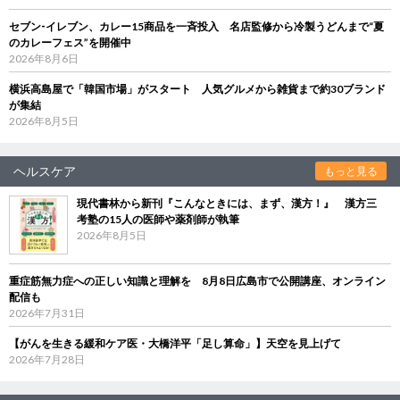
セブン‐イレブン、カレー15商品を一斉投入 名店監修から冷製うどんまで“夏
のカレーフェス”を開催中
2026年8月6日
横浜高島屋で「韓国市場」がスタート 人気グルメから雑貨まで約30ブランド
が集結
2026年8月5日
ヘルスケア
もっと見る
現代書林から新刊『こんなときには、まず、漢方！』 漢方三
考塾の15人の医師や薬剤師が執筆
2026年8月5日
重症筋無力症への正しい知識と理解を 8月8日広島市で公開講座、オンライン
配信も
2026年7月31日
【がんを生きる緩和ケア医・大橋洋平「足し算命」】天空を見上げて
2026年7月28日