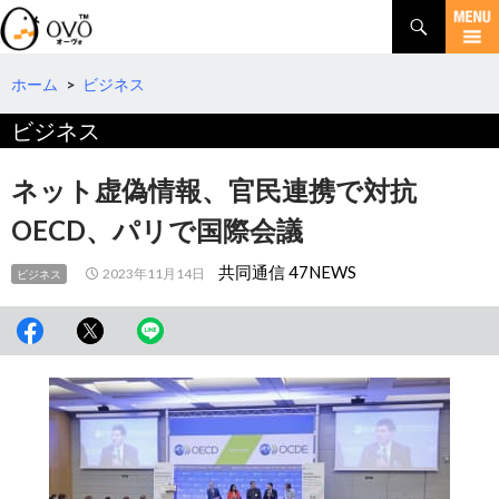
検
索
コ
ン
テ
ホーム
>
ビジネス
ン
ビジネス
ツ
へ
移
ネット虚偽情報、官民連携で対抗
動
OECD、パリで国際会議
共同通信 47NEWS
2023年11月14日
ビジネス