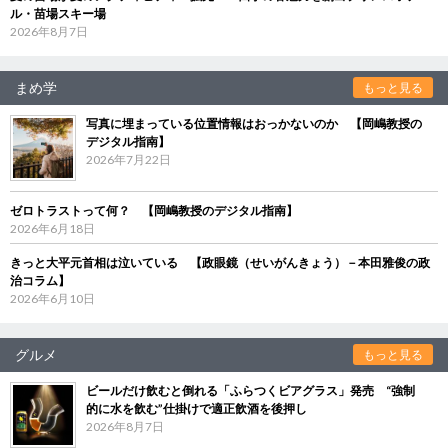
ル・苗場スキー場
2026年8月7日
まめ学
もっと見る
写真に埋まっている位置情報はおっかないのか 【岡嶋教授の
デジタル指南】
2026年7月22日
ゼロトラストって何？ 【岡嶋教授のデジタル指南】
2026年6月18日
きっと大平元首相は泣いている 【政眼鏡（せいがんきょう）－本田雅俊の政
治コラム】
2026年6月10日
グルメ
もっと見る
ビールだけ飲むと倒れる「ふらつくビアグラス」発売 “強制
的に水を飲む”仕掛けで適正飲酒を後押し
2026年8月7日