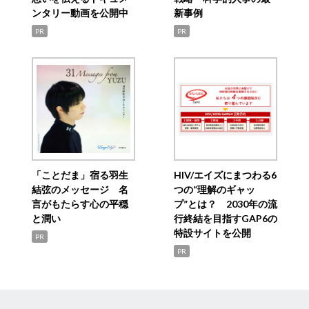
ンタリー動画を公開中
新事例
PR
PR
「ことだま」宿る羽生
HIV/エイズにまつわる6
結弦のメッセージ 名
つの“理解のギャッ
言がもたらす心の平穏
プ”とは？ 2030年の流
と潤い
行終結を目指すGAP6の
特設サイトを公開
PR
PR