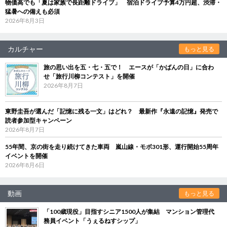
物価高でも「夏は家族で長距離ドライブ」 宿泊ドライブ予算4万円超、渋滞・
猛暑への備えも必須
2026年8月3日
カルチャー
もっと見る
旅の思い出を五・七・五で！ エースが「かばんの日」に合わ
せ「旅行川柳コンテスト」を開催
2026年8月7日
東野圭吾が選んだ「記憶に残る一文」はどれ？ 最新作『永遠の記憶』発売で
読者参加型キャンペーン
2026年8月7日
55年間、京の街を走り続けてきた車両 嵐山線・モボ301形、運行開始55周年
イベントを開催
2026年8月6日
動画
もっと見る
「100歳現役」目指すシニア1500人が集結 マンション管理代
務員イベント「うぇるねすシップ」