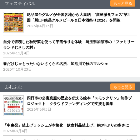
フェスティバル
もっと見る
絶品屋台グルメが全国各地から大集結 “庶民派食フェス”第4
回「川口×絶品グルメビール＆日本酒祭り2026」を開催
2026年4月15日
自分で収穫した秋野菜を使って芋煮作りを体験 埼玉県加須市の「ファミリー
ランドむさしの村」
2025年11月4日
春だけじゃもったいないさくらの名所、加治川で秋のマルシェ
2025年10月23日
ふむふむ
もっと見る
四日市の公害克服の歴史を伝える絵本『スモックリン』制作プ
ロジェクト クラウドファンディングで支援を募集
2026年8月5日
「中東発」値上げラッシュが本格化 飲食料品値上げ、約3年ぶりの多さに
2026年8月4日