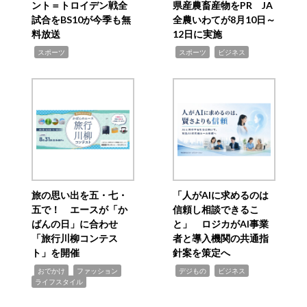
ント＝トロイデン戦全
県産農畜産物をPR JA
試合をBS10が今季も無
全農いわてが8月10日～
料放送
12日に実施
,
,
,
スポーツ
スポーツ
ビジネス
旅の思い出を五・七・
「人がAIに求めるのは
五で！ エースが「か
信頼し相談できるこ
ばんの日」に合わせ
と」 ロジカがAI事業
「旅行川柳コンテス
者と導入機関の共通指
ト」を開催
針案を策定へ
,
,
,
,
,
おでかけ
ファッション
デジもの
ビジネス
ライフスタイル