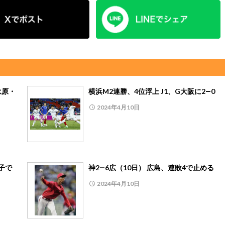
永原・
横浜M2連勝、4位浮上 J1、G大阪に2―0
2024年4月10日
子で
神2―6広（10日） 広島、連敗4で止める
2024年4月10日