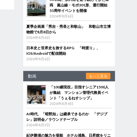
両 嵐山線・モボ301形、運行開始
55周年イベントを開催
2026年8月6日
夏季企画展「秀吉・秀長と和歌山」 和歌山市立博
物館で8月8日から
2026年8月6日
日本史と世界史を旅するRPG 「時渡り」、
iOS/Androidで配信開始
2026年8月6日
動画
もっと見る
「100歳現役」目指すシニア1500人
が集結 マンション管理代務員イベ
ント「うぇるねすシップ」
2026年8月4日
AI時代、「暗黙知」は継承できるのか 「デジブ
レ」説明会／ラウンドテーブル
2026年8月3日
紀伊勝浦の魅力を堪能 ホテル浦島、日昇館をリニ