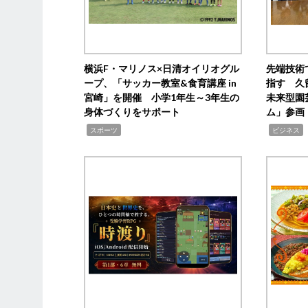
横浜F・マリノス×日清オイリオグル
先端技術
ープ、「サッカー教室&食育講座 in
指す 久
宮崎」を開催 小学1年生～3年生の
未来型園
身体づくりをサポート
ム」参画
,
,
,
スポーツ
ビジネス