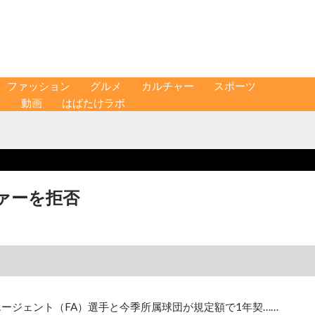
ファッション
グルメ
カルチャー
スポーツ
ス
動画
はばたけラボ
ァーを拒否
ージェント（FA）選手と今季所属球団が規定額で1年契……