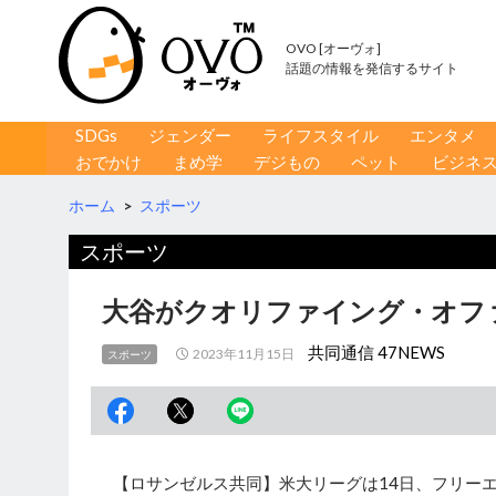
OVO [オーヴォ]
話題の情報を発信するサイト
コンテンツへ移動
検
SDGs
ジェンダー
ライフスタイル
エンタメ
索
おでかけ
まめ学
デジもの
ペット
ビジネ
ホーム
>
スポーツ
スポーツ
大谷がクオリファイング・オフ
共同通信 47NEWS
2023年11月15日
スポーツ
【ロサンゼルス共同】米大リーグは14日、フリーエ