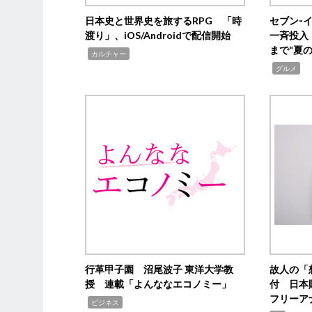
日本史と世界史を旅するRPG 「時
セブン‐
渡り」、iOS/Androidで配信開始
一斉投入
まで“夏
,
カルチャー
,
グルメ
行革甲子園 沼尾波子 東洋大学教
故人の「
授 連載「よんななエコノミー」
付 日本
フリーア
,
ビジネス