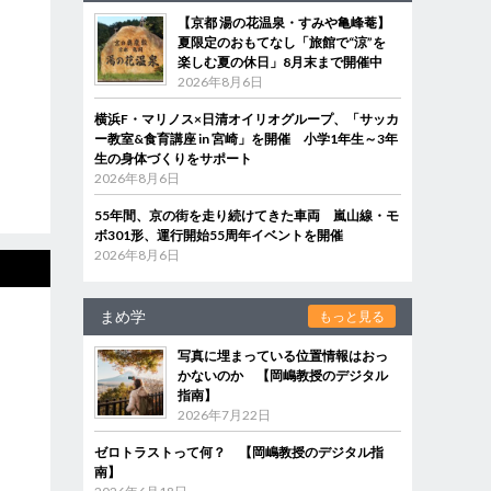
【京都 湯の花温泉・すみや亀峰菴】
夏限定のおもてなし「旅館で“涼”を
楽しむ夏の休日」8月末まで開催中
2026年8月6日
横浜F・マリノス×日清オイリオグループ、「サッカ
ー教室&食育講座 in 宮崎」を開催 小学1年生～3年
生の身体づくりをサポート
2026年8月6日
55年間、京の街を走り続けてきた車両 嵐山線・モ
ボ301形、運行開始55周年イベントを開催
2026年8月6日
まめ学
もっと見る
写真に埋まっている位置情報はおっ
かないのか 【岡嶋教授のデジタル
指南】
2026年7月22日
ゼロトラストって何？ 【岡嶋教授のデジタル指
南】