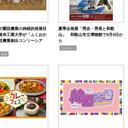
で園芸農業の持続的発展目
夏季企画展「秀吉・秀長と和歌
留米工業大学が「ふくおか
山」 和歌山市立博物館で8月8日か
芸農業創出コンソーシア
ら
,
カルチャー
社会