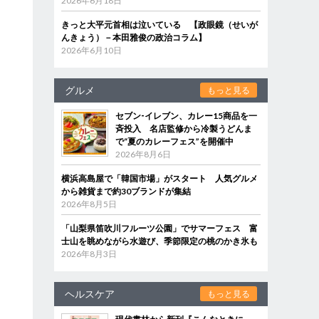
2026年6月18日
きっと大平元首相は泣いている 【政眼鏡（せいが
んきょう）－本田雅俊の政治コラム】
2026年6月10日
グルメ
もっと見る
セブン‐イレブン、カレー15商品を一
斉投入 名店監修から冷製うどんま
で“夏のカレーフェス”を開催中
2026年8月6日
横浜高島屋で「韓国市場」がスタート 人気グルメ
から雑貨まで約30ブランドが集結
2026年8月5日
「山梨県笛吹川フルーツ公園」でサマーフェス 富
士山を眺めながら水遊び、季節限定の桃のかき氷も
2026年8月3日
ヘルスケア
もっと見る