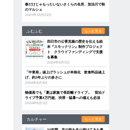
春だけじゃもったいないさくらの名所、加治川で秋
のマルシェ
2025年10月23日
ふむふむ
もっと見る
四日市の公害克服の歴史を伝える絵
本『スモックリン』制作プロジェク
ト クラウドファンディングで支援
を募集
2026年8月5日
「中東発」値上げラッシュが本格化 飲食料品値上
げ、約3年ぶりの多さに
2026年8月4日
物価高でも「夏は家族で長距離ドライブ」 宿泊ド
ライブ予算4万円超、渋滞・猛暑への備えも必須
2026年8月3日
カルチャー
もっと見る
55年間、京の街を走り続けてきた車