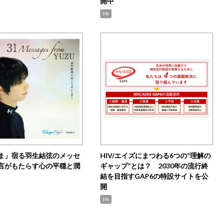
開中
PR
ま」宿る羽生結弦のメッセ
HIV/エイズにまつわる6つの“理解の
言がもたらす心の平穏と潤
ギャップ”とは？ 2030年の流行終
結を目指すGAP6の特設サイトを公
開
PR