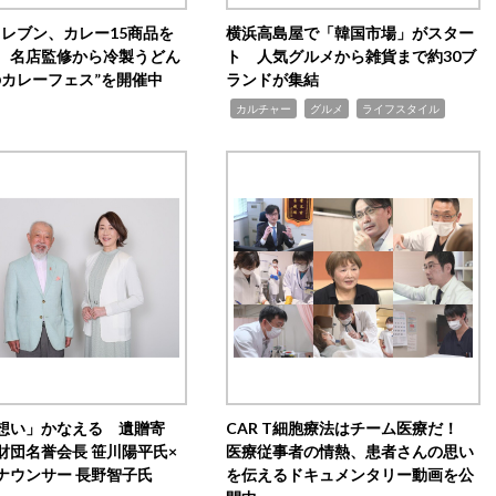
イレブン、カレー15商品を
横浜高島屋で「韓国市場」がスター
 名店監修から冷製うどん
ト 人気グルメから雑貨まで約30ブ
のカレーフェス”を開催中
ランドが集結
,
,
,
カルチャー
グルメ
ライフスタイル
想い」かなえる 遺贈寄
CAR T細胞療法はチーム医療だ！
財団名誉会長 笹川陽平氏×
医療従事者の情熱、患者さんの思い
ナウンサー 長野智子氏
を伝えるドキュメンタリー動画を公