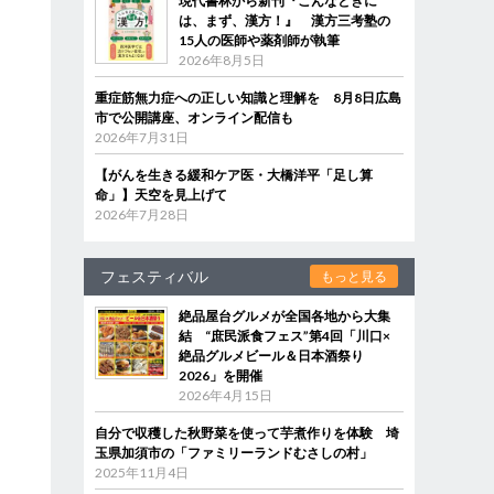
現代書林から新刊『こんなときに
は、まず、漢方！』 漢方三考塾の
15人の医師や薬剤師が執筆
2026年8月5日
重症筋無力症への正しい知識と理解を 8月8日広島
市で公開講座、オンライン配信も
2026年7月31日
【がんを生きる緩和ケア医・大橋洋平「足し算
命」】天空を見上げて
2026年7月28日
フェスティバル
もっと見る
絶品屋台グルメが全国各地から大集
結 “庶民派食フェス”第4回「川口×
絶品グルメビール＆日本酒祭り
2026」を開催
2026年4月15日
自分で収穫した秋野菜を使って芋煮作りを体験 埼
玉県加須市の「ファミリーランドむさしの村」
2025年11月4日