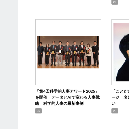
PR
「第4回科学的人事アワード2025」
「ことだ
を開催 データとAIで変わる人事戦
ージ 名
略 科学的人事の最新事例
い
PR
PR