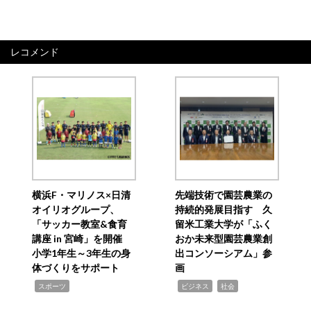
レコメンド
横浜F・マリノス×日清
先端技術で園芸農業の
オイリオグループ、
持続的発展目指す 久
「サッカー教室&食育
留米工業大学が「ふく
講座 in 宮崎」を開催
おか未来型園芸農業創
小学1年生～3年生の身
出コンソーシアム」参
体づくりをサポート
画
,
,
,
スポーツ
ビジネス
社会