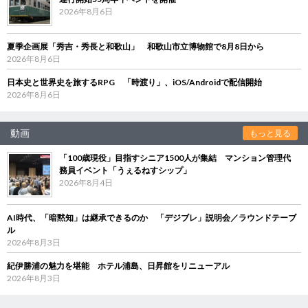
2026年8月6日
夏季企画展「秀吉・秀長と和歌山」 和歌山市立博物館で8月8日から
2026年8月6日
日本史と世界史を旅するRPG 「時渡り」、iOS/Androidで配信開始
2026年8月6日
動画
もっと見る
「100歳現役」目指すシニア1500人が集結 マンション管理代
務員イベント「うぇるねすシップ」
2026年8月4日
AI時代、「暗黙知」は継承できるのか 「デジブレ」説明会／ラウンドテーブ
ル
2026年8月3日
紀伊勝浦の魅力を堪能 ホテル浦島、日昇館をリニューアル
2026年8月3日