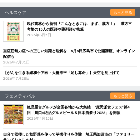
ヘルスケア
もっと見る
現代書林から新刊『こんなときには、まず、漢方！』 漢方三
考塾の15人の医師や薬剤師が執筆
2026年8月5日
重症筋無力症への正しい知識と理解を 8月8日広島市で公開講座、オンライン
配信も
2026年7月31日
【がんを生きる緩和ケア医・大橋洋平「足し算命」】天空を見上げて
2026年7月28日
フェスティバル
もっと見る
絶品屋台グルメが全国各地から大集結 “庶民派食フェス”第4
回「川口×絶品グルメビール＆日本酒祭り2026」を開催
2026年4月15日
自分で収穫した秋野菜を使って芋煮作りを体験 埼玉県加須市の「ファミリー
ランドむさしの村」