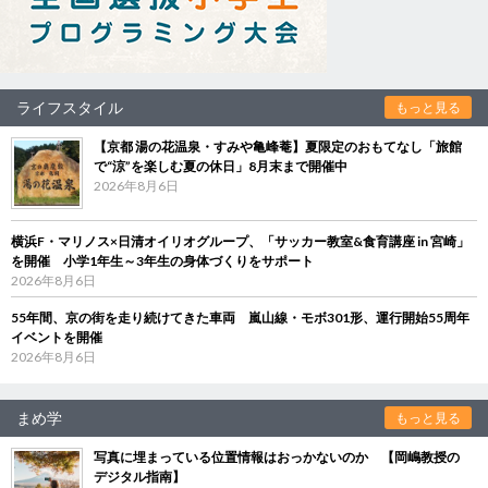
ライフスタイル
もっと見る
【京都 湯の花温泉・すみや亀峰菴】夏限定のおもてなし「旅館
で“涼”を楽しむ夏の休日」8月末まで開催中
2026年8月6日
横浜F・マリノス×日清オイリオグループ、「サッカー教室&食育講座 in 宮崎」
を開催 小学1年生～3年生の身体づくりをサポート
2026年8月6日
55年間、京の街を走り続けてきた車両 嵐山線・モボ301形、運行開始55周年
イベントを開催
2026年8月6日
まめ学
もっと見る
写真に埋まっている位置情報はおっかないのか 【岡嶋教授の
デジタル指南】