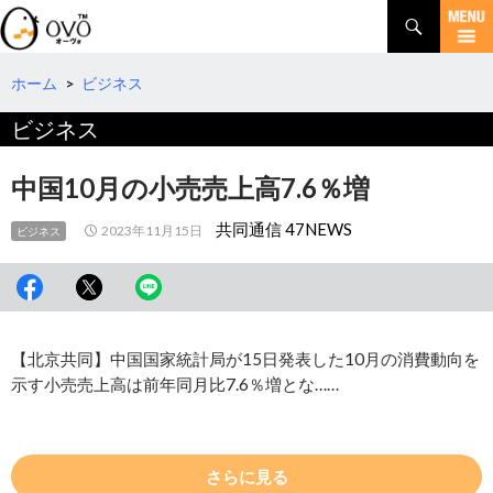
検
索
コ
ン
テ
ホーム
>
ビジネス
ン
ビジネス
ツ
へ
移
中国10月の小売売上高7.6％増
動
共同通信 47NEWS
2023年11月15日
ビジネス
【北京共同】中国国家統計局が15日発表した10月の消費動向を
示す小売売上高は前年同月比7.6％増とな……
さらに見る