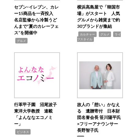
セブン‐イレブン、カレ
横浜高島屋で「韓国市
ー15商品を一斉投入
場」がスタート 人気
名店監修から冷製うど
グルメから雑貨まで約
んまで“夏のカレーフェ
30ブランドが集結
ス”を開催中
,
,
,
カルチャー
グルメ
ライ
フスタイル
,
グルメ
行革甲子園 沼尾波子
故人の「想い」かなえ
東洋大学教授 連載
る 遺贈寄付 日本財
「よんななエコノミ
団名誉会長 笹川陽平氏
ー」
×フリーアナウンサー
長野智子氏
,
ビジネス