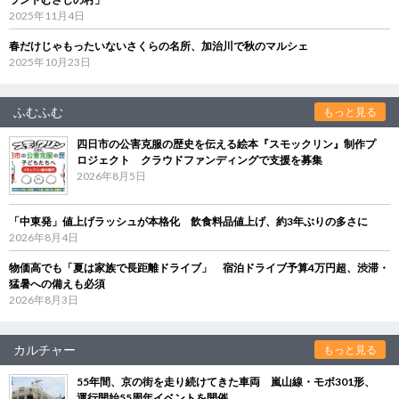
2025年11月4日
春だけじゃもったいないさくらの名所、加治川で秋のマルシェ
2025年10月23日
ふむふむ
もっと見る
四日市の公害克服の歴史を伝える絵本『スモックリン』制作プ
ロジェクト クラウドファンディングで支援を募集
2026年8月5日
「中東発」値上げラッシュが本格化 飲食料品値上げ、約3年ぶりの多さに
2026年8月4日
物価高でも「夏は家族で長距離ドライブ」 宿泊ドライブ予算4万円超、渋滞・
猛暑への備えも必須
2026年8月3日
カルチャー
もっと見る
55年間、京の街を走り続けてきた車両 嵐山線・モボ301形、
運行開始55周年イベントを開催