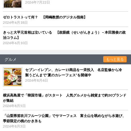
2026年7月22日
ゼロトラストって何？ 【岡嶋教授のデジタル指南】
2026年6月18日
きっと大平元首相は泣いている 【政眼鏡（せいがんきょう）－本田雅俊の政
治コラム】
2026年6月10日
グルメ
もっと見る
セブン‐イレブン、カレー15商品を一斉投入 名店監修から冷
製うどんまで“夏のカレーフェス”を開催中
2026年8月6日
横浜高島屋で「韓国市場」がスタート 人気グルメから雑貨まで約30ブランド
が集結
2026年8月5日
「山梨県笛吹川フルーツ公園」でサマーフェス 富士山を眺めながら水遊び、
季節限定の桃のかき氷も
2026年8月3日