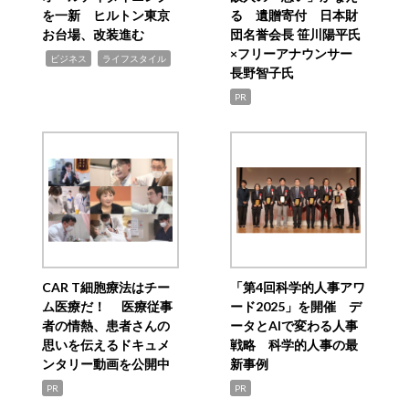
を一新 ヒルトン東京
る 遺贈寄付 日本財
お台場、改装進む
団名誉会長 笹川陽平氏
×フリーアナウンサー
,
,
ビジネス
ライフスタイル
長野智子氏
PR
CAR T細胞療法はチー
「第4回科学的人事アワ
ム医療だ！ 医療従事
ード2025」を開催 デ
者の情熱、患者さんの
ータとAIで変わる人事
思いを伝えるドキュメ
戦略 科学的人事の最
ンタリー動画を公開中
新事例
PR
PR