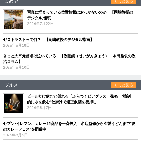
まめ学
もっと見る
写真に埋まっている位置情報はおっかないのか 【岡嶋教授の
デジタル指南】
2026年7月22日
ゼロトラストって何？ 【岡嶋教授のデジタル指南】
2026年6月18日
きっと大平元首相は泣いている 【政眼鏡（せいがんきょう）－本田雅俊の政
治コラム】
2026年6月10日
グルメ
もっと見る
ビールだけ飲むと倒れる「ふらつくビアグラス」発売 “強制
的に水を飲む”仕掛けで適正飲酒を後押し
2026年8月7日
セブン‐イレブン、カレー15商品を一斉投入 名店監修から冷製うどんまで“夏
のカレーフェス”を開催中
2026年8月6日