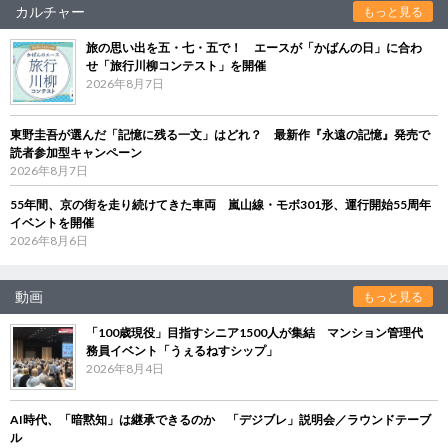
カルチャー
もっと見る
旅の思い出を五・七・五で！ エースが「かばんの日」に合わ
せ「旅行川柳コンテスト」を開催
2026年8月7日
東野圭吾が選んだ「記憶に残る一文」はどれ？ 最新作『永遠の記憶』発売で
読者参加型キャンペーン
2026年8月7日
55年間、京の街を走り続けてきた車両 嵐山線・モボ301形、運行開始55周年
イベントを開催
2026年8月6日
動画
もっと見る
「100歳現役」目指すシニア1500人が集結 マンション管理代
務員イベント「うぇるねすシップ」
2026年8月4日
AI時代、「暗黙知」は継承できるのか 「デジブレ」説明会／ラウンドテーブ
ル