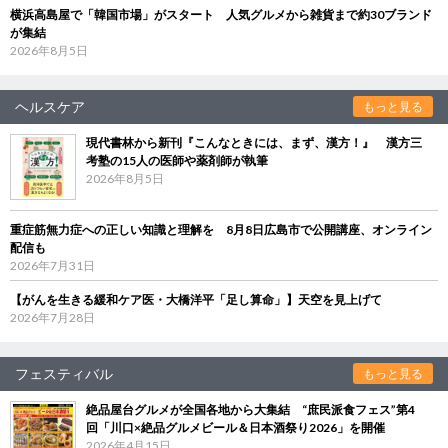
横浜高島屋で「韓国市場」がスタート 人気グルメから雑貨まで約30ブランド
が集結
2026年8月5日
ヘルスケア
もっと見る
現代書林から新刊『こんなときには、まず、漢方！』 漢方三
考塾の15人の医師や薬剤師が執筆
2026年8月5日
重症筋無力症への正しい知識と理解を 8月8日広島市で公開講座、オンライン
配信も
2026年7月31日
【がんを生きる緩和ケア医・大橋洋平「足し算命」】天空を見上げて
2026年7月28日
フェスティバル
もっと見る
絶品屋台グルメが全国各地から大集結 “庶民派食フェス”第4
回「川口×絶品グルメビール＆日本酒祭り2026」を開催
2026年4月15日