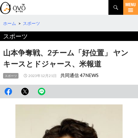
検
索
コ
ン
テ
ホーム
>
スポーツ
ン
スポーツ
ツ
へ
移
山本争奪戦、2チーム「好位置」 ヤン
動
キースとドジャース、米報道
共同通信 47NEWS
2023年12月21日
スポーツ