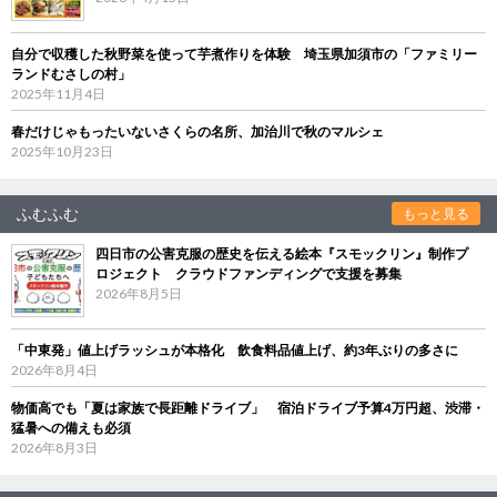
自分で収穫した秋野菜を使って芋煮作りを体験 埼玉県加須市の「ファミリー
ランドむさしの村」
2025年11月4日
春だけじゃもったいないさくらの名所、加治川で秋のマルシェ
2025年10月23日
ふむふむ
もっと見る
四日市の公害克服の歴史を伝える絵本『スモックリン』制作プ
ロジェクト クラウドファンディングで支援を募集
2026年8月5日
「中東発」値上げラッシュが本格化 飲食料品値上げ、約3年ぶりの多さに
2026年8月4日
物価高でも「夏は家族で長距離ドライブ」 宿泊ドライブ予算4万円超、渋滞・
猛暑への備えも必須
2026年8月3日