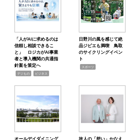
「人がAIに求めるのは
日野川の風を感じて絶
信頼し相談できるこ
品ジビエも満喫 鳥取
と」 ロジカがAI事業
のサイクリングイベン
者と導入機関の共通指
ト
針案を策定へ
,
スポーツ
,
,
デジもの
ビジネス
オールデイダイニング
故人の「想い」かなえ