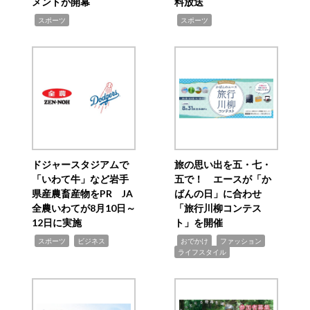
メントが開幕
料放送
,
,
スポーツ
スポーツ
ドジャースタジアムで
旅の思い出を五・七・
「いわて牛」など岩手
五で！ エースが「か
県産農畜産物をPR JA
ばんの日」に合わせ
全農いわてが8月10日～
「旅行川柳コンテス
12日に実施
ト」を開催
,
,
,
,
,
スポーツ
ビジネス
おでかけ
ファッション
ライフスタイル