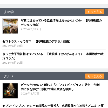
まめ学
もっと見る
写真に埋まっている位置情報はおっかないのか 【岡嶋教授の
デジタル指南】
2026年7月22日
ゼロトラストって何？ 【岡嶋教授のデジタル指南】
2026年6月18日
きっと大平元首相は泣いている 【政眼鏡（せいがんきょう）－本田雅俊の政
治コラム】
2026年6月10日
グルメ
もっと見る
ビールだけ飲むと倒れる「ふらつくビアグラス」発売 “強制
的に水を飲む”仕掛けで適正飲酒を後押し
2026年8月7日
セブン‐イレブン、カレー15商品を一斉投入 名店監修から冷製うどんまで“夏