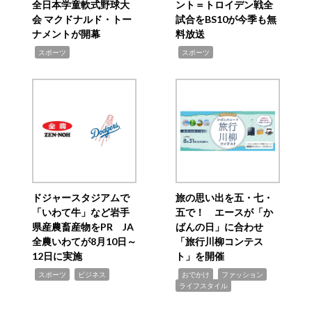
全日本学童軟式野球大
ント＝トロイデン戦全
会 マクドナルド・トー
試合をBS10が今季も無
ナメントが開幕
料放送
,
,
スポーツ
スポーツ
ドジャースタジアムで
旅の思い出を五・七・
「いわて牛」など岩手
五で！ エースが「か
県産農畜産物をPR JA
ばんの日」に合わせ
全農いわてが8月10日～
「旅行川柳コンテス
12日に実施
ト」を開催
,
,
,
,
,
スポーツ
ビジネス
おでかけ
ファッション
ライフスタイル