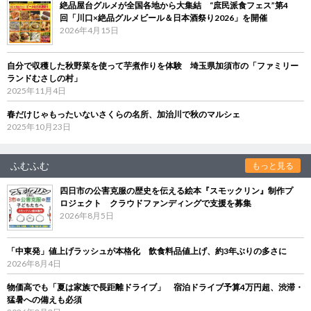
絶品屋台グルメが全国各地から大集結 “庶民派食フェス”第4
回「川口×絶品グルメビール＆日本酒祭り2026」を開催
2026年4月15日
自分で収穫した秋野菜を使って芋煮作りを体験 埼玉県加須市の「ファミリー
ランドむさしの村」
2025年11月4日
春だけじゃもったいないさくらの名所、加治川で秋のマルシェ
2025年10月23日
ふむふむ
もっと見る
四日市の公害克服の歴史を伝える絵本『スモックリン』制作プ
ロジェクト クラウドファンディングで支援を募集
2026年8月5日
「中東発」値上げラッシュが本格化 飲食料品値上げ、約3年ぶりの多さに
2026年8月4日
物価高でも「夏は家族で長距離ドライブ」 宿泊ドライブ予算4万円超、渋滞・
猛暑への備えも必須