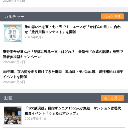
2026年8月3日
カルチャー
もっと見る
旅の思い出を五・七・五で！ エースが「かばんの日」に合わ
せ「旅行川柳コンテスト」を開催
2026年8月7日
東野圭吾が選んだ「記憶に残る一文」はどれ？ 最新作『永遠の記憶』発売で
読者参加型キャンペーン
2026年8月7日
55年間、京の街を走り続けてきた車両 嵐山線・モボ301形、運行開始55周年
イベントを開催
2026年8月6日
動画
もっと見る
「100歳現役」目指すシニア1500人が集結 マンション管理代
務員イベント「うぇるねすシップ」
2026年8月4日