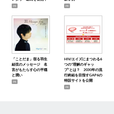
PR
PR
「ことだま」宿る羽生
HIV/エイズにまつわる6
結弦のメッセージ 名
つの“理解のギャッ
言がもたらす心の平穏
プ”とは？ 2030年の流
と潤い
行終結を目指すGAP6の
特設サイトを公開
PR
PR