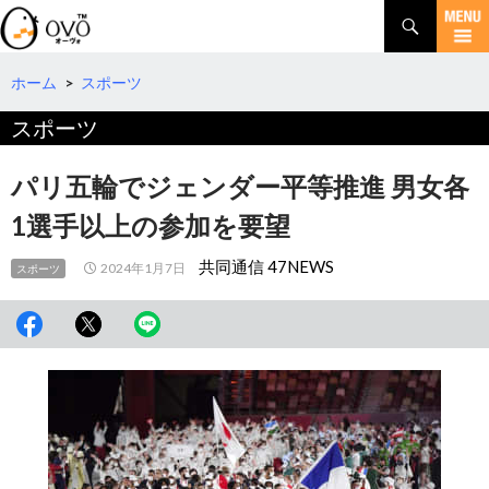
検
索
コ
ン
テ
ホーム
>
スポーツ
ン
スポーツ
ツ
へ
移
パリ五輪でジェンダー平等推進 男女各
動
1選手以上の参加を要望
共同通信 47NEWS
2024年1月7日
スポーツ