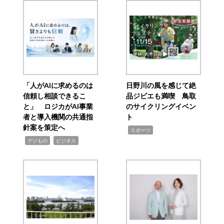
「人がAIに求めるのは
日野川の風を感じて絶
信頼し相談できるこ
品ジビエも満喫 鳥取
と」 ロジカがAI事業
のサイクリングイベン
者と導入機関の共通指
ト
針案を策定へ
,
スポーツ
,
,
デジもの
ビジネス