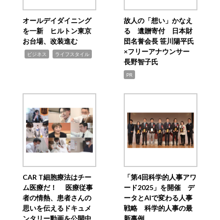
オールデイダイニング
故人の「想い」かなえ
を一新 ヒルトン東京
る 遺贈寄付 日本財
お台場、改装進む
団名誉会長 笹川陽平氏
×フリーアナウンサー
,
,
ビジネス
ライフスタイル
長野智子氏
PR
CAR T細胞療法はチー
「第4回科学的人事アワ
ム医療だ！ 医療従事
ード2025」を開催 デ
者の情熱、患者さんの
ータとAIで変わる人事
思いを伝えるドキュメ
戦略 科学的人事の最
ンタリー動画を公開中
新事例