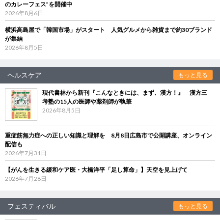
のカレーフェス”を開催中
2026年8月6日
横浜高島屋で「韓国市場」がスタート 人気グルメから雑貨まで約30ブランド
が集結
2026年8月5日
ヘルスケア
もっと見る
現代書林から新刊『こんなときには、まず、漢方！』 漢方三
考塾の15人の医師や薬剤師が執筆
2026年8月5日
重症筋無力症への正しい知識と理解を 8月8日広島市で公開講座、オンライン
配信も
2026年7月31日
【がんを生きる緩和ケア医・大橋洋平「足し算命」】天空を見上げて
2026年7月28日
フェスティバル
もっと見る