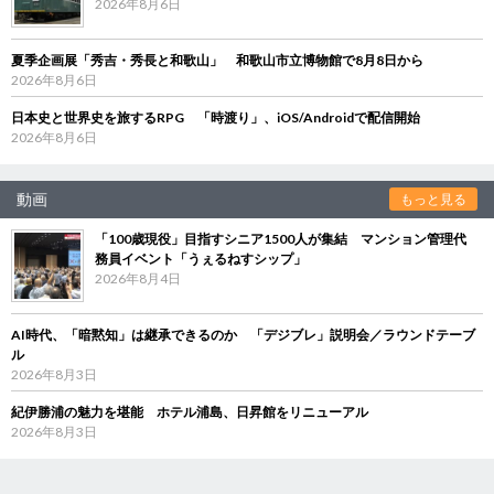
2026年8月6日
夏季企画展「秀吉・秀長と和歌山」 和歌山市立博物館で8月8日から
2026年8月6日
日本史と世界史を旅するRPG 「時渡り」、iOS/Androidで配信開始
2026年8月6日
動画
もっと見る
「100歳現役」目指すシニア1500人が集結 マンション管理代
務員イベント「うぇるねすシップ」
2026年8月4日
AI時代、「暗黙知」は継承できるのか 「デジブレ」説明会／ラウンドテーブ
ル
2026年8月3日
紀伊勝浦の魅力を堪能 ホテル浦島、日昇館をリニューアル
2026年8月3日