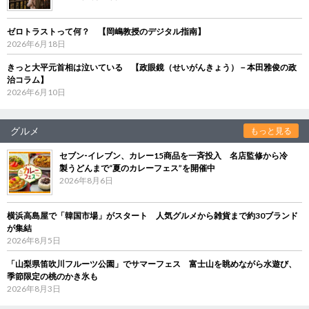
ゼロトラストって何？ 【岡嶋教授のデジタル指南】
2026年6月18日
きっと大平元首相は泣いている 【政眼鏡（せいがんきょう）－本田雅俊の政
治コラム】
2026年6月10日
グルメ
もっと見る
セブン‐イレブン、カレー15商品を一斉投入 名店監修から冷
製うどんまで“夏のカレーフェス”を開催中
2026年8月6日
横浜高島屋で「韓国市場」がスタート 人気グルメから雑貨まで約30ブランド
が集結
2026年8月5日
「山梨県笛吹川フルーツ公園」でサマーフェス 富士山を眺めながら水遊び、
季節限定の桃のかき氷も
2026年8月3日