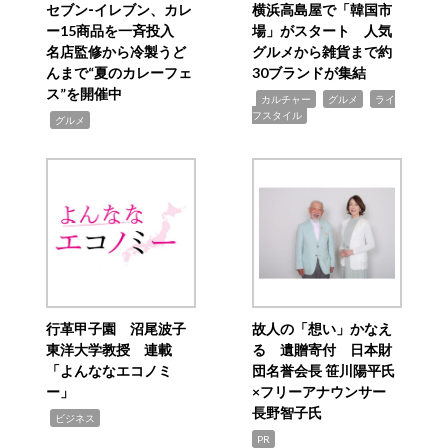
セブン‐イレブン、カレ
横浜高島屋で「韓国市
ー15商品を一斉投入
場」がスタート 人気
名店監修から冷製うど
グルメから雑貨まで約
んまで“夏のカレーフェ
30ブランドが集結
ス”を開催中
,
,
,
カルチャー
グルメ
ライ
フスタイル
,
グルメ
行革甲子園 沼尾波子
故人の「想い」かなえ
東洋大学教授 連載
る 遺贈寄付 日本財
「よんななエコノミ
団名誉会長 笹川陽平氏
ー」
×フリーアナウンサー
長野智子氏
,
ビジネス
PR