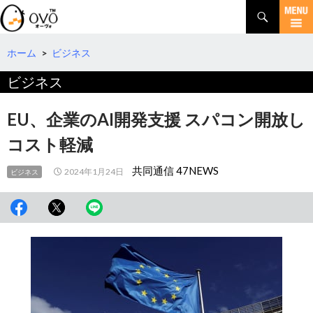
検
索
コ
ン
テ
ホーム
>
ビジネス
ン
ビジネス
ツ
へ
移
EU、企業のAI開発支援 スパコン開放し
動
コスト軽減
共同通信 47NEWS
2024年1月24日
ビジネス