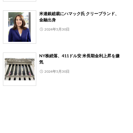
米連銀総裁にハマック氏 クリーブランド、
金融出身
2024年5月30日
NY株続落、411ドル安 米長期金利上昇を嫌
気
2024年5月30日