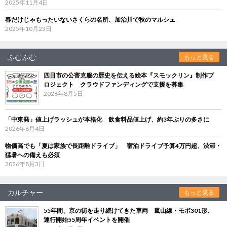
2025年11月4日
春だけじゃもったいないさくらの名所、加治川で秋のマルシェ
2025年10月23日
ふむふむ
もっと見る
四日市の公害克服の歴史を伝える絵本『スモックリン』制作プ
ロジェクト クラウドファンディングで支援を募集
2026年8月5日
「中東発」値上げラッシュが本格化 飲食料品値上げ、約3年ぶりの多さに
2026年8月4日
物価高でも「夏は家族で長距離ドライブ」 宿泊ドライブ予算4万円超、渋滞・
猛暑への備えも必須
2026年8月3日
カルチャー
もっと見る
55年間、京の街を走り続けてきた車両 嵐山線・モボ301形、
運行開始55周年イベントを開催