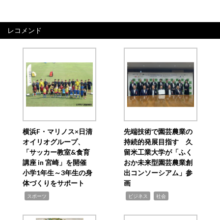
レコメンド
横浜F・マリノス×日清
先端技術で園芸農業の
オイリオグループ、
持続的発展目指す 久
「サッカー教室&食育
留米工業大学が「ふく
講座 in 宮崎」を開催
おか未来型園芸農業創
小学1年生～3年生の身
出コンソーシアム」参
体づくりをサポート
画
,
,
,
スポーツ
ビジネス
社会