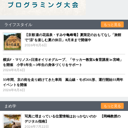
ライフスタイル
もっと見る
【京都 湯の花温泉・すみや亀峰菴】夏限定のおもてなし「旅館
で“涼”を楽しむ夏の休日」8月末まで開催中
2026年8月6日
横浜F・マリノス×日清オイリオグループ、「サッカー教室&食育講座 in 宮崎」
を開催 小学1年生～3年生の身体づくりをサポート
2026年8月6日
55年間、京の街を走り続けてきた車両 嵐山線・モボ301形、運行開始55周年
イベントを開催
2026年8月6日
まめ学
もっと見る
写真に埋まっている位置情報はおっかないのか 【岡嶋教授の
デジタル指南】
2026年7月22日