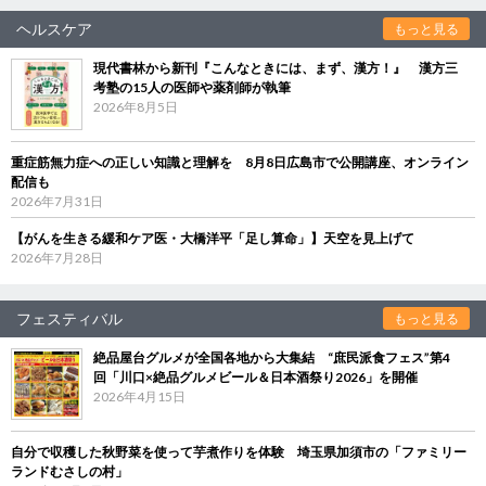
ヘルスケア
もっと見る
現代書林から新刊『こんなときには、まず、漢方！』 漢方三
考塾の15人の医師や薬剤師が執筆
2026年8月5日
重症筋無力症への正しい知識と理解を 8月8日広島市で公開講座、オンライン
配信も
2026年7月31日
【がんを生きる緩和ケア医・大橋洋平「足し算命」】天空を見上げて
2026年7月28日
フェスティバル
もっと見る
絶品屋台グルメが全国各地から大集結 “庶民派食フェス”第4
回「川口×絶品グルメビール＆日本酒祭り2026」を開催
2026年4月15日
自分で収穫した秋野菜を使って芋煮作りを体験 埼玉県加須市の「ファミリー
ランドむさしの村」