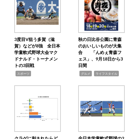
3度目V狙う多賀（滋
秋の日比谷公園に青森
賀）などが8強 全日本
のおいしいものが大集
学童軟式野球大会マク
合 「んめぇ青森フ
ドナルド・トーナメン
ェス」、9月18日から3
トの3回戦
日間
,
,
,
スポーツ
グルメ
ライフスタイル
クラゲに刺されたらど
全日本学童軟式野球の2