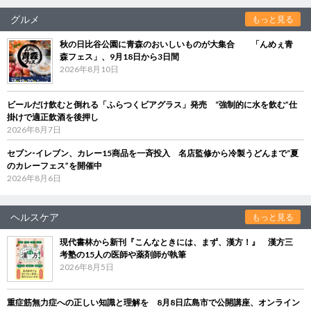
グルメ
もっと見る
秋の日比谷公園に青森のおいしいものが大集合 「んめぇ青
森フェス」、9月18日から3日間
2026年8月10日
ビールだけ飲むと倒れる「ふらつくビアグラス」発売 “強制的に水を飲む”仕
掛けで適正飲酒を後押し
2026年8月7日
セブン‐イレブン、カレー15商品を一斉投入 名店監修から冷製うどんまで“夏
のカレーフェス”を開催中
2026年8月6日
ヘルスケア
もっと見る
現代書林から新刊『こんなときには、まず、漢方！』 漢方三
考塾の15人の医師や薬剤師が執筆
2026年8月5日
重症筋無力症への正しい知識と理解を 8月8日広島市で公開講座、オンライン