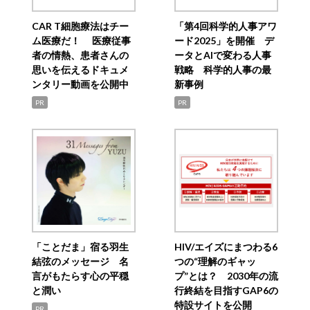
CAR T細胞療法はチー
「第4回科学的人事アワ
ム医療だ！ 医療従事
ード2025」を開催 デ
者の情熱、患者さんの
ータとAIで変わる人事
思いを伝えるドキュメ
戦略 科学的人事の最
ンタリー動画を公開中
新事例
PR
PR
「ことだま」宿る羽生
HIV/エイズにまつわる6
結弦のメッセージ 名
つの“理解のギャッ
言がもたらす心の平穏
プ”とは？ 2030年の流
と潤い
行終結を目指すGAP6の
特設サイトを公開
PR