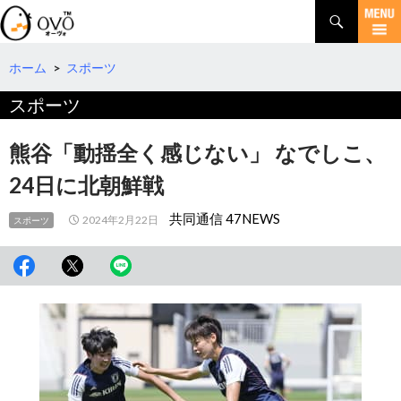
検
索
コ
ン
テ
ホーム
>
スポーツ
ン
スポーツ
ツ
へ
移
熊谷「動揺全く感じない」 なでしこ、
動
24日に北朝鮮戦
共同通信 47NEWS
2024年2月22日
スポーツ