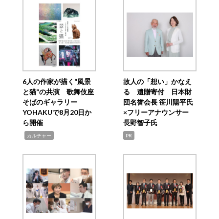
6人の作家が描く“風景
故人の「想い」かなえ
と猫”の共演 歌舞伎座
る 遺贈寄付 日本財
そばのギャラリー
団名誉会長 笹川陽平氏
YOHAKUで8月20日か
×フリーアナウンサー
ら開催
長野智子氏
,
カルチャー
PR