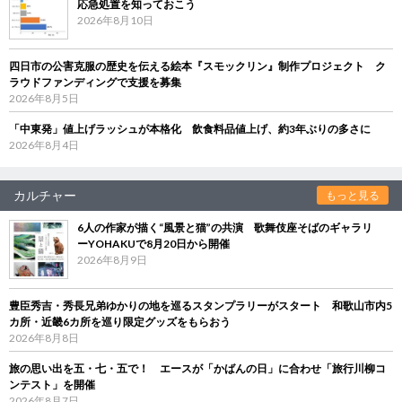
応急処置を知っておこう
2026年8月10日
四日市の公害克服の歴史を伝える絵本『スモックリン』制作プロジェクト ク
ラウドファンディングで支援を募集
2026年8月5日
「中東発」値上げラッシュが本格化 飲食料品値上げ、約3年ぶりの多さに
2026年8月4日
カルチャー
もっと見る
6人の作家が描く“風景と猫”の共演 歌舞伎座そばのギャラリ
ーYOHAKUで8月20日から開催
2026年8月9日
豊臣秀吉・秀長兄弟ゆかりの地を巡るスタンプラリーがスタート 和歌山市内5
カ所・近畿6カ所を巡り限定グッズをもらおう
2026年8月8日
旅の思い出を五・七・五で！ エースが「かばんの日」に合わせ「旅行川柳コ
ンテスト」を開催
2026年8月7日