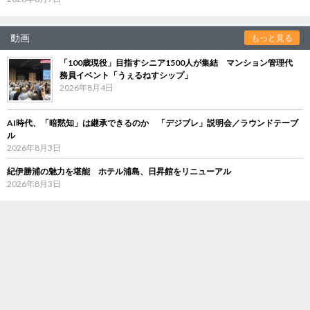
動画
もっと見る
「100歳現役」目指すシニア1500人が集結 マンション管理代
務員イベント「うぇるねすシップ」
2026年8月4日
AI時代、「暗黙知」は継承できるのか 「デジブレ」説明会／ラウンドテーブ
ル
2026年8月3日
紀伊勝浦の魅力を堪能 ホテル浦島、日昇館をリニューアル
2026年8月3日