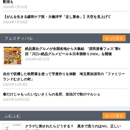
配信も
2026年7月31日
【がんを生きる緩和ケア医・大橋洋平「足し算命」】天空を見上げて
2026年7月28日
フェスティバル
もっと見る
絶品屋台グルメが全国各地から大集結 “庶民派食フェス”第4
回「川口×絶品グルメビール＆日本酒祭り2026」を開催
2026年4月15日
自分で収穫した秋野菜を使って芋煮作りを体験 埼玉県加須市の「ファミリー
ランドむさしの村」
2025年11月4日
春だけじゃもったいないさくらの名所、加治川で秋のマルシェ
2025年10月23日
ふむふむ
もっと見る
クラゲに刺されたらどうする？ 真水で洗うのはNG、正しい