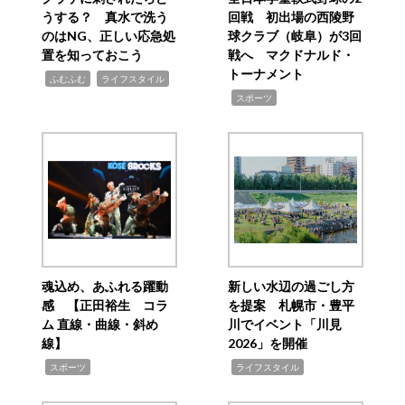
うする？ 真水で洗う
回戦 初出場の西陵野
のはNG、正しい応急処
球クラブ（岐阜）が3回
置を知っておこう
戦へ マクドナルド・
トーナメント
,
,
ふむふむ
ライフスタイル
,
スポーツ
魂込め、あふれる躍動
新しい水辺の過ごし方
感 【正田裕生 コラ
を提案 札幌市・豊平
ム 直線・曲線・斜め
川でイベント「川見
線】
2026」を開催
,
,
スポーツ
ライフスタイル