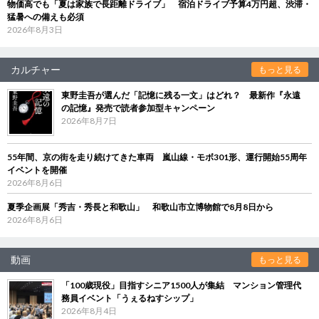
物価高でも「夏は家族で長距離ドライブ」 宿泊ドライブ予算4万円超、渋滞・
猛暑への備えも必須
2026年8月3日
カルチャー
もっと見る
東野圭吾が選んだ「記憶に残る一文」はどれ？ 最新作『永遠
の記憶』発売で読者参加型キャンペーン
2026年8月7日
55年間、京の街を走り続けてきた車両 嵐山線・モボ301形、運行開始55周年
イベントを開催
2026年8月6日
夏季企画展「秀吉・秀長と和歌山」 和歌山市立博物館で8月8日から
2026年8月6日
動画
もっと見る
「100歳現役」目指すシニア1500人が集結 マンション管理代
務員イベント「うぇるねすシップ」
2026年8月4日