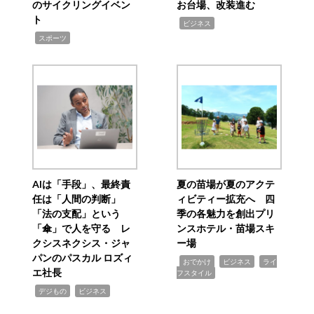
のサイクリングイベン
お台場、改装進む
ト
,
ビジネス
,
スポーツ
AIは「手段」、最終責
夏の苗場が夏のアクテ
任は「人間の判断」
ィビティー拡充へ 四
「法の支配」という
季の各魅力を創出プリ
「傘」で人を守る レ
ンスホテル・苗場スキ
クシスネクシス・ジャ
ー場
パンのパスカル ロズィ
,
,
,
おでかけ
ビジネス
ライ
エ社長
フスタイル
,
,
デジもの
ビジネス