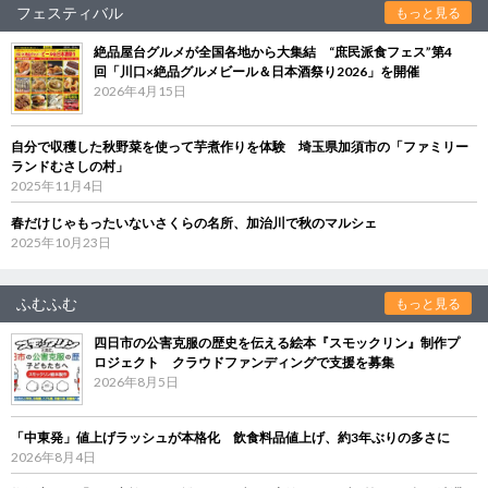
フェスティバル
もっと見る
絶品屋台グルメが全国各地から大集結 “庶民派食フェス”第4
回「川口×絶品グルメビール＆日本酒祭り2026」を開催
2026年4月15日
自分で収穫した秋野菜を使って芋煮作りを体験 埼玉県加須市の「ファミリー
ランドむさしの村」
2025年11月4日
春だけじゃもったいないさくらの名所、加治川で秋のマルシェ
2025年10月23日
ふむふむ
もっと見る
四日市の公害克服の歴史を伝える絵本『スモックリン』制作プ
ロジェクト クラウドファンディングで支援を募集
2026年8月5日
「中東発」値上げラッシュが本格化 飲食料品値上げ、約3年ぶりの多さに
2026年8月4日