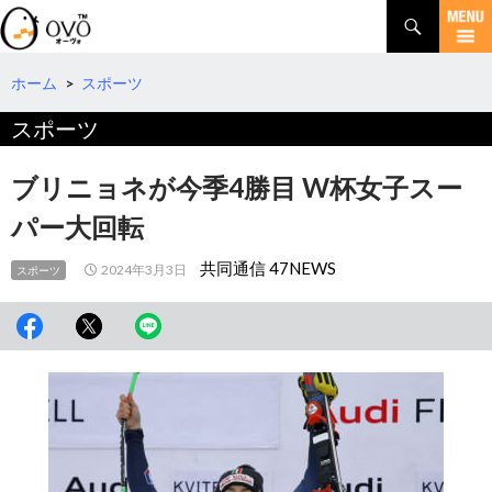
検
索
コ
ン
テ
ホーム
>
スポーツ
ン
スポーツ
ツ
へ
移
ブリニョネが今季4勝目 W杯女子スー
動
パー大回転
共同通信 47NEWS
2024年3月3日
スポーツ