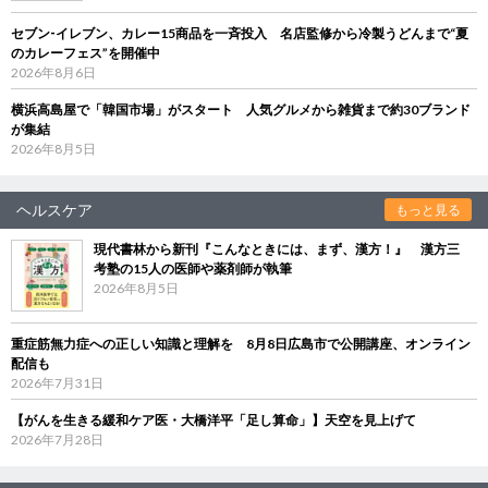
セブン‐イレブン、カレー15商品を一斉投入 名店監修から冷製うどんまで“夏
のカレーフェス”を開催中
2026年8月6日
横浜高島屋で「韓国市場」がスタート 人気グルメから雑貨まで約30ブランド
が集結
2026年8月5日
ヘルスケア
もっと見る
現代書林から新刊『こんなときには、まず、漢方！』 漢方三
考塾の15人の医師や薬剤師が執筆
2026年8月5日
重症筋無力症への正しい知識と理解を 8月8日広島市で公開講座、オンライン
配信も
2026年7月31日
【がんを生きる緩和ケア医・大橋洋平「足し算命」】天空を見上げて
2026年7月28日