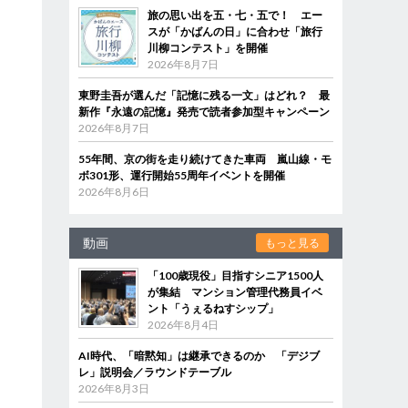
旅の思い出を五・七・五で！ エー
スが「かばんの日」に合わせ「旅行
川柳コンテスト」を開催
2026年8月7日
東野圭吾が選んだ「記憶に残る一文」はどれ？ 最
新作『永遠の記憶』発売で読者参加型キャンペーン
2026年8月7日
55年間、京の街を走り続けてきた車両 嵐山線・モ
ボ301形、運行開始55周年イベントを開催
2026年8月6日
動画
もっと見る
「100歳現役」目指すシニア1500人
が集結 マンション管理代務員イベ
ント「うぇるねすシップ」
2026年8月4日
AI時代、「暗黙知」は継承できるのか 「デジブ
レ」説明会／ラウンドテーブル
2026年8月3日