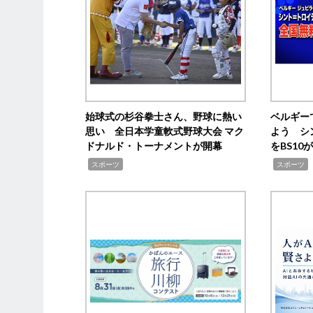
始球式の杉谷拳士さん、野球に熱い
ベルギー
思い 全日本学童軟式野球大会 マク
よう シ
ドナルド・トーナメントが開幕
をBS1
,
,
スポーツ
スポーツ