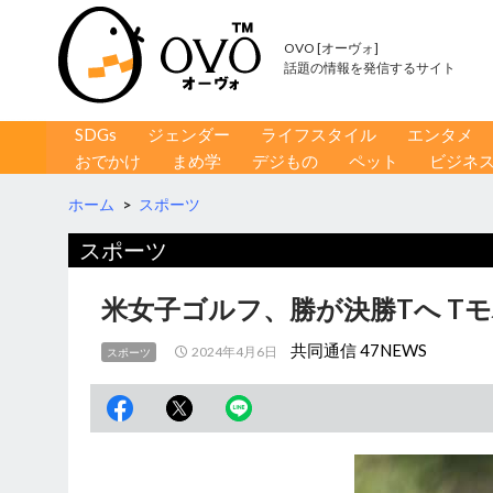
OVO [オーヴォ]
話題の情報を発信するサイト
コンテンツへ移動
検
SDGs
ジェンダー
ライフスタイル
エンタメ
索
おでかけ
まめ学
デジもの
ペット
ビジネ
ホーム
>
スポーツ
スポーツ
米女子ゴルフ、勝が決勝Tへ T
共同通信 47NEWS
2024年4月6日
スポーツ