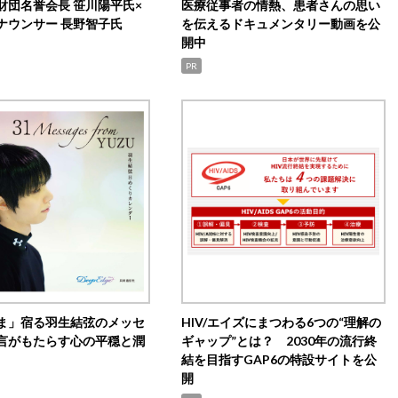
財団名誉会長 笹川陽平氏×
医療従事者の情熱、患者さんの思い
ナウンサー 長野智子氏
を伝えるドキュメンタリー動画を公
開中
PR
ま」宿る羽生結弦のメッセ
HIV/エイズにまつわる6つの“理解の
言がもたらす心の平穏と潤
ギャップ”とは？ 2030年の流行終
結を目指すGAP6の特設サイトを公
開