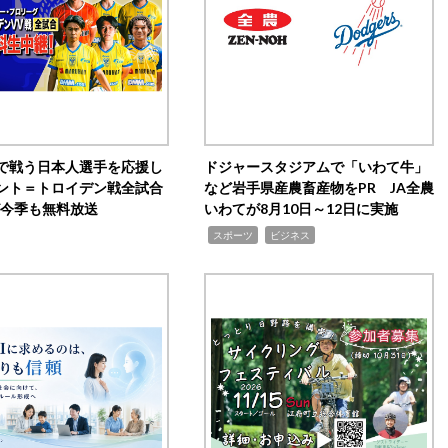
で戦う日本人選手を応援し
ドジャースタジアムで「いわて牛」
ント＝トロイデン戦全試合
など岩手県産農畜産物をPR JA全農
0が今季も無料放送
いわてが8月10日～12日に実施
,
,
スポーツ
ビジネス