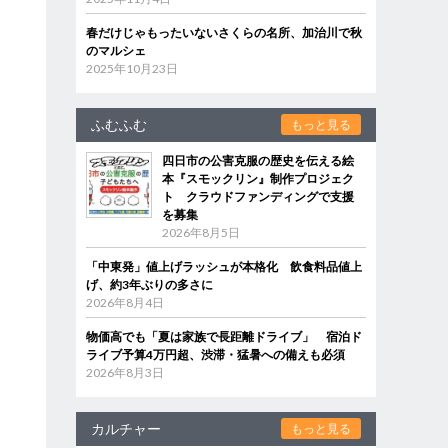
春だけじゃもったいないさくらの名所、加治川で秋
のマルシェ
2025年10月23日
ふむふむ
もっと見る
四日市の公害克服の歴史を伝える絵
本『スモックリン』制作プロジェク
ト クラウドファンディングで支援
を募集
2026年8月5日
「中東発」値上げラッシュが本格化 飲食料品値上
げ、約3年ぶりの多さに
2026年8月4日
物価高でも「夏は家族で長距離ドライブ」 宿泊ド
ライブ予算4万円超、渋滞・猛暑への備えも必須
2026年8月3日
カルチャー
もっと見る