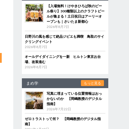
【入場無料！けやきひろば秋のビー
ル祭り】300種類以上のクラフトビー
ルが集まる！土日祝日はアーリーオ
ープンも｜さいたま新都心
2026年8月7日
日野川の風を感じて絶品ジビエも満喫 鳥取のサイ
クリングイベント
2026年8月7日
オールデイダイニングを一新 ヒルトン東京お台
場、改装進む
2026年8月7日
まめ学
もっと見る
写真に埋まっている位置情報はおっ
かないのか 【岡嶋教授のデジタル
指南】
2026年7月22日
ゼロトラストって何？ 【岡嶋教授のデジタル指
南】