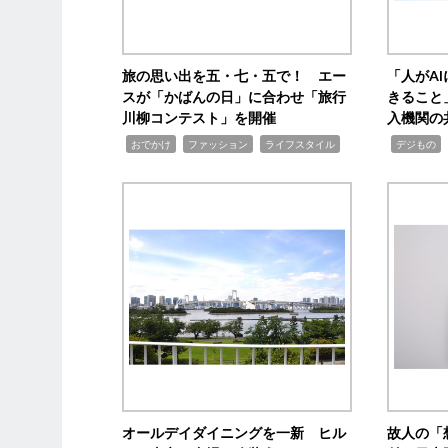
旅の思い出を五・七・五で！ エー
「人がA
スが「かばんの日」に合わせ「旅行
きること
川柳コンテスト」を開催
入機関の
,
,
,
,
,
おでかけ
ファッション
ライフスタイル
デジもの
オールデイダイニングを一新 ヒル
故人の「