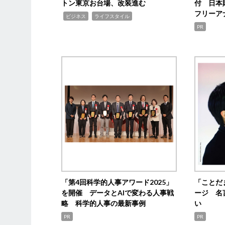
トン東京お台場、改装進む
付 日本
フリーア
,
,
ビジネス
ライフスタイル
PR
「第4回科学的人事アワード2025」
「ことだ
を開催 データとAIで変わる人事戦
ージ 名
略 科学的人事の最新事例
い
PR
PR