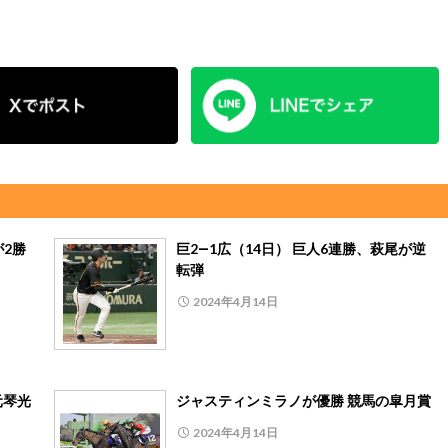
が2勝
巨2―1広（14日） 巨人6連勝、萩尾が逆
転弾
2024年4月14日
元琴光
ジャスティンミラノが優勝 競馬の皐月賞
2024年4月14日