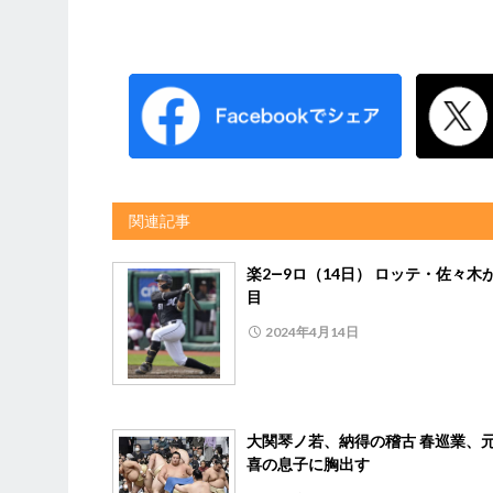
関連記事
楽2―9ロ（14日） ロッテ・佐々木
目
2024年4月14日
大関琴ノ若、納得の稽古 春巡業、
喜の息子に胸出す