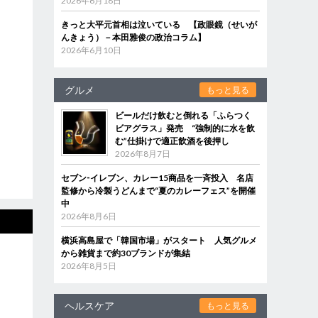
2026年6月18日
きっと大平元首相は泣いている 【政眼鏡（せいが
んきょう）－本田雅俊の政治コラム】
2026年6月10日
グルメ
もっと見る
ビールだけ飲むと倒れる「ふらつく
ビアグラス」発売 “強制的に水を飲
む”仕掛けで適正飲酒を後押し
2026年8月7日
セブン‐イレブン、カレー15商品を一斉投入 名店
監修から冷製うどんまで“夏のカレーフェス”を開催
中
2026年8月6日
横浜高島屋で「韓国市場」がスタート 人気グルメ
から雑貨まで約30ブランドが集結
2026年8月5日
ヘルスケア
もっと見る