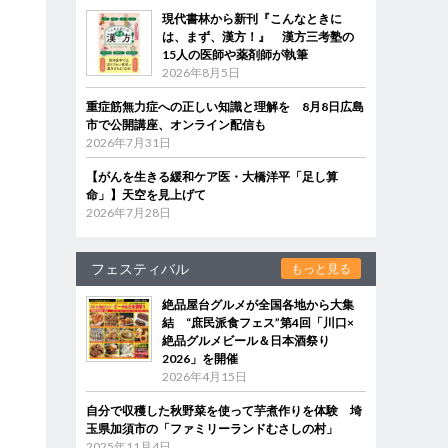
現代書林から新刊『こんなときに
は、まず、漢方！』 漢方三考塾の
15人の医師や薬剤師が執筆
2026年8月5日
重症筋無力症への正しい知識と理解を 8月8日広島
市で公開講座、オンライン配信も
2026年7月31日
【がんを生きる緩和ケア医・大橋洋平「足し算
命」】天空を見上げて
2026年7月28日
フェスティバル
もっと見る
絶品屋台グルメが全国各地から大集
結 “庶民派食フェス”第4回「川口×
絶品グルメビール＆日本酒祭り
2026」を開催
2026年4月15日
自分で収穫した秋野菜を使って芋煮作りを体験 埼
玉県加須市の「ファミリーランドむさしの村」
2025年11月4日