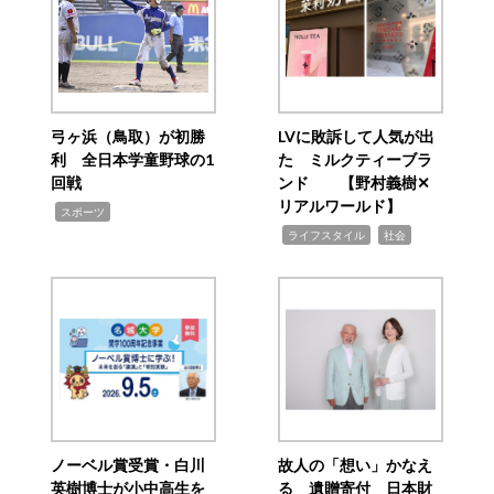
弓ヶ浜（鳥取）が初勝
LVに敗訴して人気が出
利 全日本学童野球の1
た ミルクティーブラ
回戦
ンド 【野村義樹✕
リアルワールド】
,
スポーツ
,
,
ライフスタイル
社会
ノーベル賞受賞・白川
故人の「想い」かなえ
英樹博士が小中高生を
る 遺贈寄付 日本財