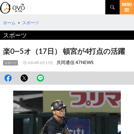
検
索
コ
ン
テ
ホーム
>
スポーツ
ン
スポーツ
ツ
へ
移
楽0―5オ（17日） 頓宮が4打点の活躍
動
共同通信 47NEWS
2024年4月17日
スポーツ