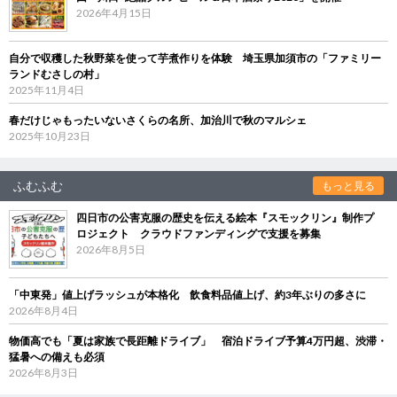
2026年4月15日
自分で収穫した秋野菜を使って芋煮作りを体験 埼玉県加須市の「ファミリー
ランドむさしの村」
2025年11月4日
春だけじゃもったいないさくらの名所、加治川で秋のマルシェ
2025年10月23日
ふむふむ
もっと見る
四日市の公害克服の歴史を伝える絵本『スモックリン』制作プ
ロジェクト クラウドファンディングで支援を募集
2026年8月5日
「中東発」値上げラッシュが本格化 飲食料品値上げ、約3年ぶりの多さに
2026年8月4日
物価高でも「夏は家族で長距離ドライブ」 宿泊ドライブ予算4万円超、渋滞・
猛暑への備えも必須
2026年8月3日