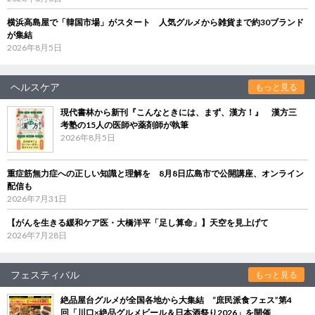
横浜高島屋で「韓国市場」がスタート 人気グルメから雑貨まで約30ブランド
が集結
2026年8月5日
ヘルスケア
もっと見る
現代書林から新刊『こんなときには、まず、漢方！』 漢方三
考塾の15人の医師や薬剤師が執筆
2026年8月5日
重症筋無力症への正しい知識と理解を 8月8日広島市で公開講座、オンライン
配信も
2026年7月31日
【がんを生きる緩和ケア医・大橋洋平「足し算命」】天空を見上げて
2026年7月28日
フェスティバル
もっと見る
絶品屋台グルメが全国各地から大集結 “庶民派食フェス”第4
回「川口×絶品グルメビール＆日本酒祭り2026」を開催