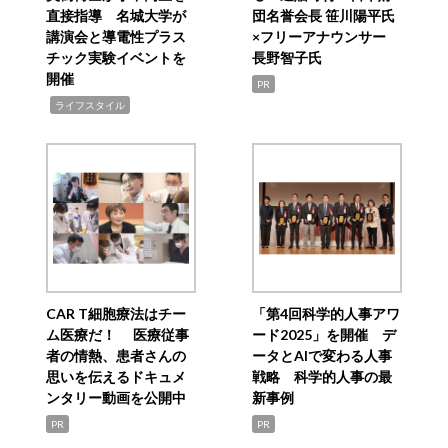
直接指導 名城大学が
団名誉会長 笹川陽平氏
講演会と導電性プラス
×フリーアナウンサー
チック実験イベントを
長野智子氏
開催
PR
,
ライフスタイル
CAR T細胞療法はチー
「第4回科学的人事アワ
ム医療だ！ 医療従事
ード2025」を開催 デ
者の情熱、患者さんの
ータとAIで変わる人事
思いを伝えるドキュメ
戦略 科学的人事の最
ンタリー動画を公開中
新事例
PR
PR