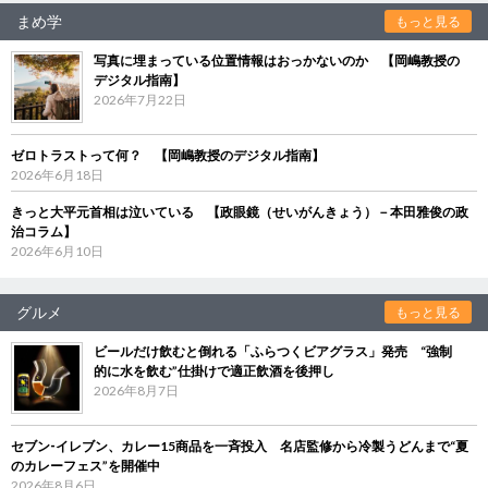
まめ学
もっと見る
写真に埋まっている位置情報はおっかないのか 【岡嶋教授の
デジタル指南】
2026年7月22日
ゼロトラストって何？ 【岡嶋教授のデジタル指南】
2026年6月18日
きっと大平元首相は泣いている 【政眼鏡（せいがんきょう）－本田雅俊の政
治コラム】
2026年6月10日
グルメ
もっと見る
ビールだけ飲むと倒れる「ふらつくビアグラス」発売 “強制
的に水を飲む”仕掛けで適正飲酒を後押し
2026年8月7日
セブン‐イレブン、カレー15商品を一斉投入 名店監修から冷製うどんまで“夏
のカレーフェス”を開催中
2026年8月6日