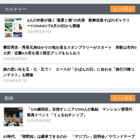
カルチャー
もっと見る
6人の作家が描く“風景と猫”の共演 歌舞伎座そばのギャラリ
ーYOHAKUで8月20日から開催
2026年8月9日
豊臣秀吉・秀長兄弟ゆかりの地を巡るスタンプラリーがスタート 和歌山市内5
カ所・近畿6カ所を巡り限定グッズをもらおう
2026年8月8日
旅の思い出を五・七・五で！ エースが「かばんの日」に合わせ「旅行川柳コ
ンテスト」を開催
2026年8月7日
動画
もっと見る
「100歳現役」目指すシニア1500人が集結 マンション管理代
務員イベント「うぇるねすシップ」
2026年8月4日
AI時代、「暗黙知」は継承できるのか 「デジブレ」説明会／ラウンドテーブ