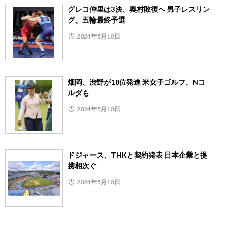
グレコ仲里は3決、奥村敗復へ 男子レスリン
グ、五輪最終予選
2024年5月10日
畑岡、渋野が18位発進 米女子ゴルフ、Nコ
ルダも
2024年5月10日
ドジャース、THKと契約発表 日本企業と提
携相次ぐ
2024年5月10日