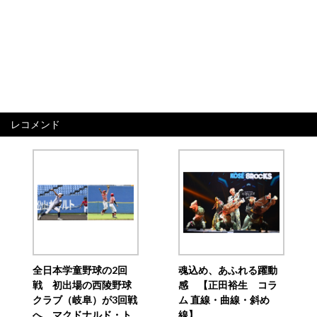
レコメンド
全日本学童野球の2回
魂込め、あふれる躍動
戦 初出場の西陵野球
感 【正田裕生 コラ
クラブ（岐阜）が3回戦
ム 直線・曲線・斜め
へ マクドナルド・ト
線】