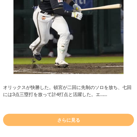
オリックスが快勝した。頓宮が二回に先制のソロを放ち、七回
には3点三塁打を放って計4打点と活躍した。エ……
さらに見る