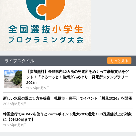
ライフスタイル
もっと見る
【参加無料】長野県内12カ所の発電所をめぐって豪華賞品をゲ
ット！「ぐるーっと！信州ダムめぐり 発電所スタンプラリー
2026」
2026年8月9日
新しい水辺の過ごし方を提案 札幌市・豊平川でイベント「川見2026」を開催
2026年8月9日
韓国旅行でau PAYを使うとPontaポイント最大20％還元！30万店舗以上が対象
に【9月30日まで】
2026年8月8日