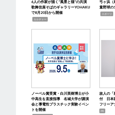
6人の作家が描く“風景と猫”の共演
弓ヶ浜（
歌舞伎座そばのギャラリーYOHAKU
童野球の
で8月20日から開催
,
スポーツ
,
カルチャー
ノーベル賞受賞・白川英樹博士が小
故人の「
中高生を直接指導 名城大学が講演
付 日本
会と導電性プラスチック実験イベン
フリーア
トを開催
PR