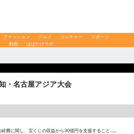
ファッション
グルメ
カルチャー
スポーツ
ス
動画
はばたけラボ
愛知・名古屋アジア大会
の経費に関し、宝くじの収益から30億円を支援すること……