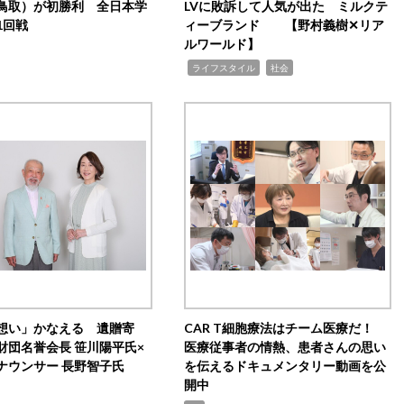
鳥取）が初勝利 全日本学
LVに敗訴して人気が出た ミルクテ
1回戦
ィーブランド 【野村義樹✕リア
ルワールド】
,
,
ライフスタイル
社会
想い」かなえる 遺贈寄
CAR T細胞療法はチーム医療だ！
財団名誉会長 笹川陽平氏×
医療従事者の情熱、患者さんの思い
ナウンサー 長野智子氏
を伝えるドキュメンタリー動画を公
開中