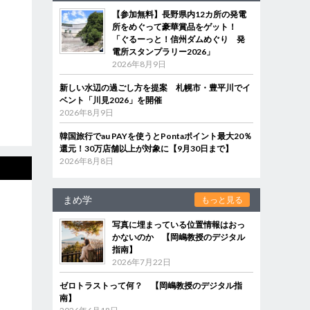
【参加無料】長野県内12カ所の発電
所をめぐって豪華賞品をゲット！
「ぐるーっと！信州ダムめぐり 発
電所スタンプラリー2026」
2026年8月9日
新しい水辺の過ごし方を提案 札幌市・豊平川でイ
ベント「川見2026」を開催
2026年8月9日
韓国旅行でau PAYを使うとPontaポイント最大20％
還元！30万店舗以上が対象に【9月30日まで】
2026年8月8日
まめ学
もっと見る
写真に埋まっている位置情報はおっ
かないのか 【岡嶋教授のデジタル
指南】
2026年7月22日
ゼロトラストって何？ 【岡嶋教授のデジタル指
南】