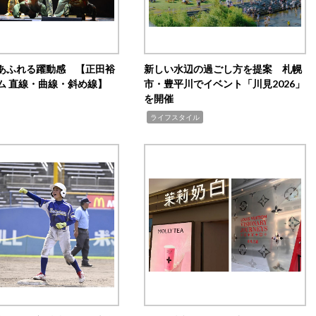
あふれる躍動感 【正田裕
新しい水辺の過ごし方を提案 札幌
ム 直線・曲線・斜め線】
市・豊平川でイベント「川見2026」
を開催
,
ライフスタイル