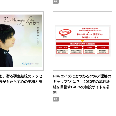
PR
ま」宿る羽生結弦のメッセ
HIV/エイズにまつわる6つの“理解の
言がもたらす心の平穏と潤
ギャップ”とは？ 2030年の流行終
結を目指すGAP6の特設サイトを公
開
PR