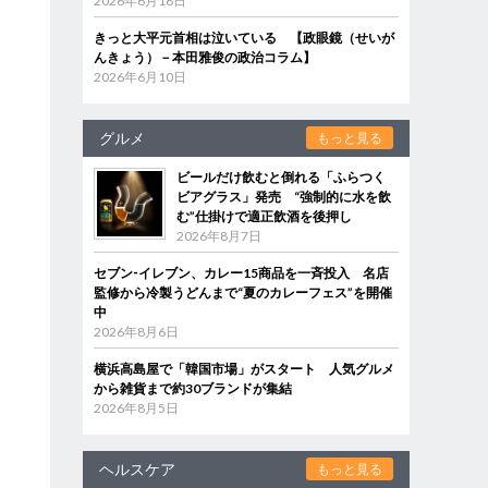
2026年6月18日
きっと大平元首相は泣いている 【政眼鏡（せいが
んきょう）－本田雅俊の政治コラム】
2026年6月10日
グルメ
もっと見る
ビールだけ飲むと倒れる「ふらつく
ビアグラス」発売 “強制的に水を飲
む”仕掛けで適正飲酒を後押し
2026年8月7日
セブン‐イレブン、カレー15商品を一斉投入 名店
監修から冷製うどんまで“夏のカレーフェス”を開催
中
2026年8月6日
横浜高島屋で「韓国市場」がスタート 人気グルメ
から雑貨まで約30ブランドが集結
2026年8月5日
ヘルスケア
もっと見る