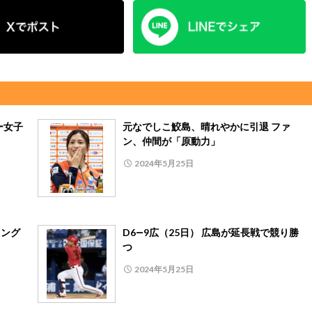
ー女子
元なでしこ鮫島、晴れやかに引退 ファ
ン、仲間が「原動力」
2024年5月25日
リング
D6―9広（25日） 広島が延長戦で競り勝
つ
2024年5月25日