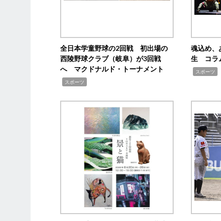
全日本学童野球の2回戦 初出場の
魂込め、
西陵野球クラブ（岐阜）が3回戦
生 コラ
へ マクドナルド・トーナメント
,
スポーツ
,
スポーツ