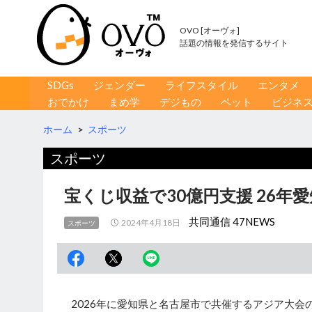
OVO [オーヴォ]
話題の情報を発信するサイト
コンテンツへ移動
検
SDGs
ジェンダー
ライフスタイル
エンタメ
索
おでかけ
まめ学
デジもの
ペット
ビジネ
ホーム
>
スポーツ
スポーツ
宝くじ収益で30億円支援 26年
共同通信 47NEWS
2024年4月18日
スポーツ
2026年に愛知県と名古屋市で共催するアジア大会