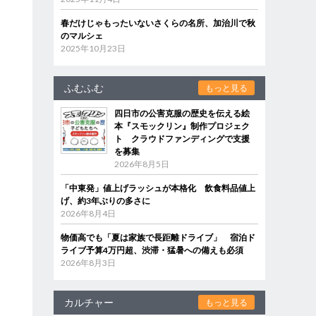
春だけじゃもったいないさくらの名所、加治川で秋
のマルシェ
2025年10月23日
ふむふむ
もっと見る
四日市の公害克服の歴史を伝える絵
本『スモックリン』制作プロジェク
ト クラウドファンディングで支援
を募集
2026年8月5日
「中東発」値上げラッシュが本格化 飲食料品値上
げ、約3年ぶりの多さに
2026年8月4日
物価高でも「夏は家族で長距離ドライブ」 宿泊ド
ライブ予算4万円超、渋滞・猛暑への備えも必須
2026年8月3日
カルチャー
もっと見る