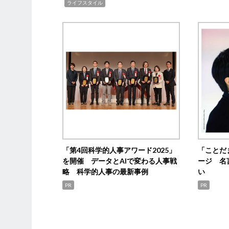
,
ライフスタイル
「第4回科学的人事アワード2025」
「ことだ
を開催 データとAIで変わる人事戦
ージ 名
略 科学的人事の最新事例
い
PR
PR