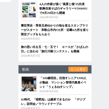
6人の作家が描く“風景と猫”の共演
歌舞伎座そばのギャラリーYOHAKU
で8月20日から開催
2026年8月9日
豊臣秀吉・秀長兄弟ゆかりの地を巡るスタンプラリ
ーがスタート 和歌山市内5カ所・近畿6カ所を巡り
限定グッズをもらおう
2026年8月8日
旅の思い出を五・七・五で！ エースが「かばんの
日」に合わせ「旅行川柳コンテスト」を開催
2026年8月7日
動画
もっと見る
「100歳現役」目指すシニア1500人
が集結 マンション管理代務員イベ
ント「うぇるねすシップ」
2026年8月4日
AI時代、「暗黙知」は継承できるのか 「デジブ
レ」説明会／ラウンドテーブル
2026年8月3日