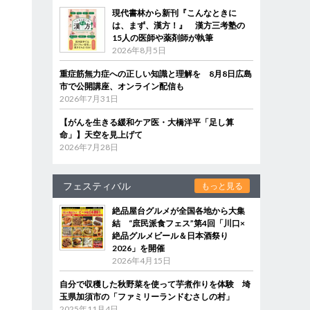
現代書林から新刊『こんなときに
は、まず、漢方！』 漢方三考塾の
15人の医師や薬剤師が執筆
2026年8月5日
重症筋無力症への正しい知識と理解を 8月8日広島
市で公開講座、オンライン配信も
2026年7月31日
【がんを生きる緩和ケア医・大橋洋平「足し算
命」】天空を見上げて
2026年7月28日
フェスティバル
もっと見る
絶品屋台グルメが全国各地から大集
結 “庶民派食フェス”第4回「川口×
絶品グルメビール＆日本酒祭り
2026」を開催
2026年4月15日
自分で収穫した秋野菜を使って芋煮作りを体験 埼
玉県加須市の「ファミリーランドむさしの村」
2025年11月4日