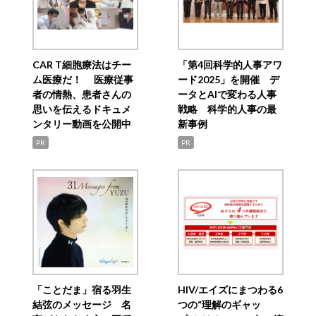
CAR T細胞療法はチー
「第4回科学的人事アワ
ム医療だ！ 医療従事
ード2025」を開催 デ
者の情熱、患者さんの
ータとAIで変わる人事
思いを伝えるドキュメ
戦略 科学的人事の最
ンタリー動画を公開中
新事例
PR
PR
「ことだま」宿る羽生
HIV/エイズにまつわる6
結弦のメッセージ 名
つの“理解のギャッ