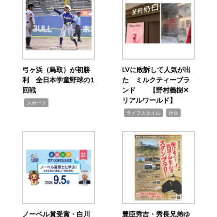
弓ヶ浜（鳥取）が初勝
LVに敗訴して人気が出
利 全日本学童野球の1
た ミルクティーブラ
回戦
ンド 【野村義樹✕
リアルワールド】
,
スポーツ
,
,
ライフスタイル
社会
ノーベル賞受賞・白川
豊臣秀吉・秀長兄弟ゆ