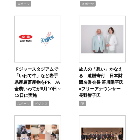
,
,
スポーツ
スポーツ
ドジャースタジアムで
故人の「想い」かなえ
「いわて牛」など岩手
る 遺贈寄付 日本財
県産農畜産物をPR JA
団名誉会長 笹川陽平氏
全農いわてが8月10日～
×フリーアナウンサー
12日に実施
長野智子氏
,
,
スポーツ
ビジネス
PR