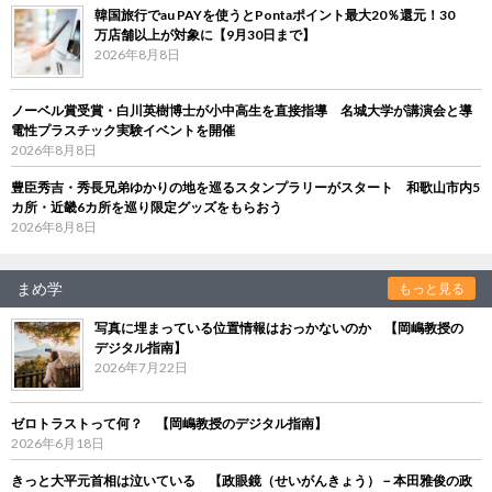
韓国旅行でau PAYを使うとPontaポイント最大20％還元！30
万店舗以上が対象に【9月30日まで】
2026年8月8日
ノーベル賞受賞・白川英樹博士が小中高生を直接指導 名城大学が講演会と導
電性プラスチック実験イベントを開催
2026年8月8日
豊臣秀吉・秀長兄弟ゆかりの地を巡るスタンプラリーがスタート 和歌山市内5
カ所・近畿6カ所を巡り限定グッズをもらおう
2026年8月8日
まめ学
もっと見る
写真に埋まっている位置情報はおっかないのか 【岡嶋教授の
デジタル指南】
2026年7月22日
ゼロトラストって何？ 【岡嶋教授のデジタル指南】
2026年6月18日
きっと大平元首相は泣いている 【政眼鏡（せいがんきょう）－本田雅俊の政