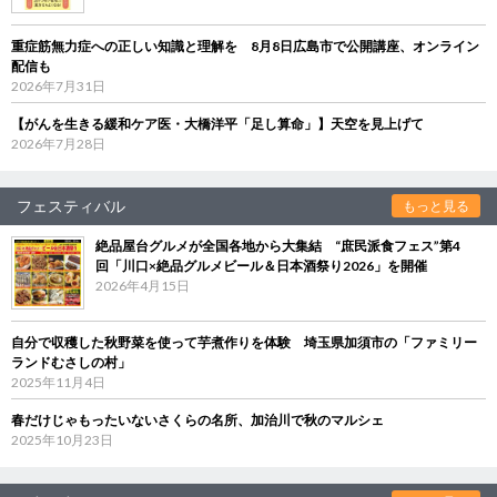
重症筋無力症への正しい知識と理解を 8月8日広島市で公開講座、オンライン
配信も
2026年7月31日
【がんを生きる緩和ケア医・大橋洋平「足し算命」】天空を見上げて
2026年7月28日
フェスティバル
もっと見る
絶品屋台グルメが全国各地から大集結 “庶民派食フェス”第4
回「川口×絶品グルメビール＆日本酒祭り2026」を開催
2026年4月15日
自分で収穫した秋野菜を使って芋煮作りを体験 埼玉県加須市の「ファミリー
ランドむさしの村」
2025年11月4日
春だけじゃもったいないさくらの名所、加治川で秋のマルシェ
2025年10月23日