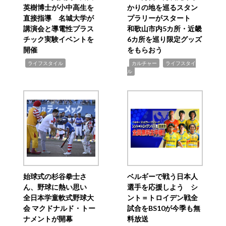
英樹博士が小中高生を
かりの地を巡るスタン
直接指導 名城大学が
プラリーがスタート
講演会と導電性プラス
和歌山市内5カ所・近畿
チック実験イベントを
6カ所を巡り限定グッズ
開催
をもらおう
,
,
,
ライフスタイル
カルチャー
ライフスタイ
ル
始球式の杉谷拳士さ
ベルギーで戦う日本人
ん、野球に熱い思い
選手を応援しよう シ
全日本学童軟式野球大
ント＝トロイデン戦全
会 マクドナルド・トー
試合をBS10が今季も無
ナメントが開幕
料放送