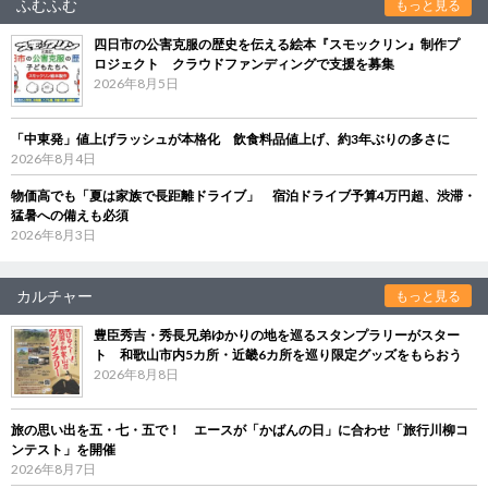
ふむふむ
もっと見る
四日市の公害克服の歴史を伝える絵本『スモックリン』制作プ
ロジェクト クラウドファンディングで支援を募集
2026年8月5日
「中東発」値上げラッシュが本格化 飲食料品値上げ、約3年ぶりの多さに
2026年8月4日
物価高でも「夏は家族で長距離ドライブ」 宿泊ドライブ予算4万円超、渋滞・
猛暑への備えも必須
2026年8月3日
カルチャー
もっと見る
豊臣秀吉・秀長兄弟ゆかりの地を巡るスタンプラリーがスター
ト 和歌山市内5カ所・近畿6カ所を巡り限定グッズをもらおう
2026年8月8日
旅の思い出を五・七・五で！ エースが「かばんの日」に合わせ「旅行川柳コ
ンテスト」を開催
2026年8月7日