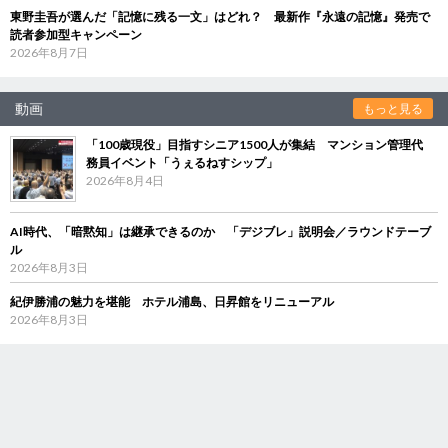
東野圭吾が選んだ「記憶に残る一文」はどれ？ 最新作『永遠の記憶』発売で
読者参加型キャンペーン
2026年8月7日
動画
もっと見る
「100歳現役」目指すシニア1500人が集結 マンション管理代
務員イベント「うぇるねすシップ」
2026年8月4日
AI時代、「暗黙知」は継承できるのか 「デジブレ」説明会／ラウンドテーブ
ル
2026年8月3日
紀伊勝浦の魅力を堪能 ホテル浦島、日昇館をリニューアル
2026年8月3日