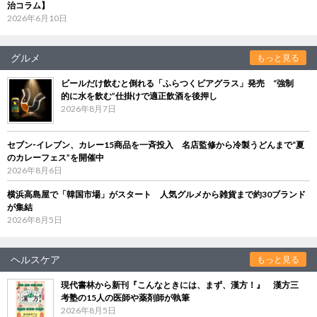
治コラム】
2026年6月10日
グルメ
もっと見る
ビールだけ飲むと倒れる「ふらつくビアグラス」発売 “強制
的に水を飲む”仕掛けで適正飲酒を後押し
2026年8月7日
セブン‐イレブン、カレー15商品を一斉投入 名店監修から冷製うどんまで“夏
のカレーフェス”を開催中
2026年8月6日
横浜高島屋で「韓国市場」がスタート 人気グルメから雑貨まで約30ブランド
が集結
2026年8月5日
ヘルスケア
もっと見る
現代書林から新刊『こんなときには、まず、漢方！』 漢方三
考塾の15人の医師や薬剤師が執筆
2026年8月5日