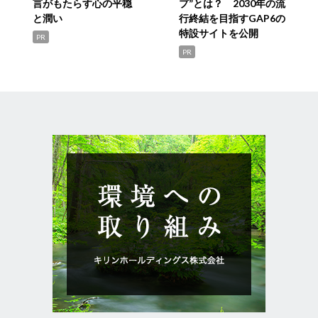
言がもたらす心の平穏
プ”とは？ 2030年の流
と潤い
行終結を目指すGAP6の
特設サイトを公開
PR
PR