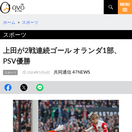
検
索
コ
ン
テ
ホーム
>
スポーツ
ン
スポーツ
ツ
へ
移
上田が2戦連続ゴール オランダ1部、
動
PSV優勝
共同通信 47NEWS
2024年5月6日
スポーツ