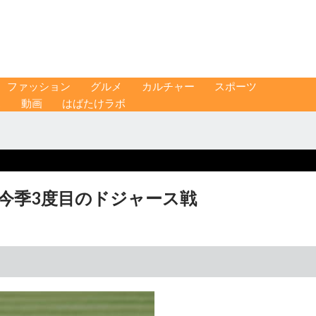
ファッション
グルメ
カルチャー
スポーツ
ス
動画
はばたけラボ
 今季3度目のドジャース戦