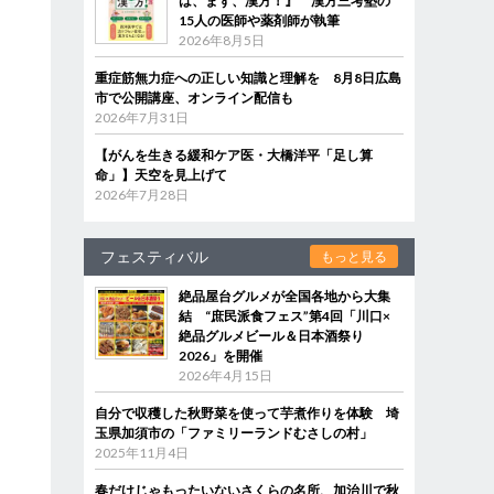
は、まず、漢方！』 漢方三考塾の
15人の医師や薬剤師が執筆
2026年8月5日
重症筋無力症への正しい知識と理解を 8月8日広島
市で公開講座、オンライン配信も
2026年7月31日
【がんを生きる緩和ケア医・大橋洋平「足し算
命」】天空を見上げて
2026年7月28日
フェスティバル
もっと見る
絶品屋台グルメが全国各地から大集
結 “庶民派食フェス”第4回「川口×
絶品グルメビール＆日本酒祭り
2026」を開催
2026年4月15日
自分で収穫した秋野菜を使って芋煮作りを体験 埼
玉県加須市の「ファミリーランドむさしの村」
2025年11月4日
春だけじゃもったいないさくらの名所、加治川で秋