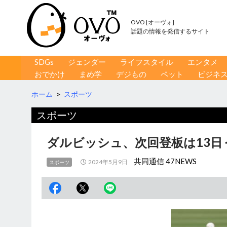
OVO [オーヴォ]
話題の情報を発信するサイト
コンテンツへ移動
検
SDGs
ジェンダー
ライフスタイル
エンタメ
索
おでかけ
まめ学
デジもの
ペット
ビジネ
ホーム
>
スポーツ
スポーツ
ダルビッシュ、次回登板は13日
共同通信 47NEWS
2024年5月9日
スポーツ