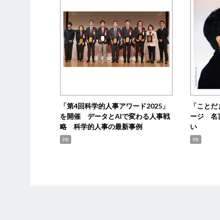
「第4回科学的人事アワード2025」
「ことだ
を開催 データとAIで変わる人事戦
ージ 名
略 科学的人事の最新事例
い
PR
PR