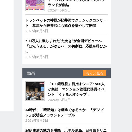
ランドが集結
2026年8月5日
トランペットの神様が軽井沢でクラシックコンサー
ト 草津から軽井沢にも拠点を増やして開催
2026年8月5日
500万人に親しまれた“たぬき”が全国デビューへ
「ぽんうぇる」がゆるバース初参戦、応援を呼びか
け
2026年8月5日
動画
もっと見る
「100歳現役」目指すシニア1500人
が集結 マンション管理代務員イベ
ント「うぇるねすシップ」
2026年8月4日
AI時代、「暗黙知」は継承できるのか 「デジブ
レ」説明会／ラウンドテーブル
2026年8月3日
紀伊勝浦の魅力を堪能 ホテル浦島、日昇館をリニ