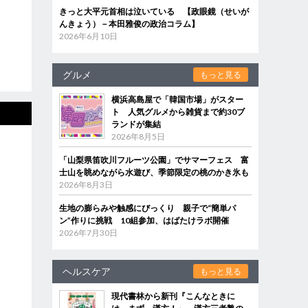
きっと大平元首相は泣いている 【政眼鏡（せいが
んきょう）－本田雅俊の政治コラム】
2026年6月10日
グルメ
もっと見る
横浜高島屋で「韓国市場」がスター
ト 人気グルメから雑貨まで約30ブ
ランドが集結
2026年8月5日
「山梨県笛吹川フルーツ公園」でサマーフェス 富
士山を眺めながら水遊び、季節限定の桃のかき氷も
2026年8月3日
生地の膨らみや触感にびっくり 親子で“簡単パ
ン”作りに挑戦 10組参加、はばたけラボ開催
2026年7月30日
ヘルスケア
もっと見る
現代書林から新刊『こんなときに