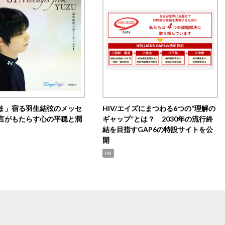
ま」宿る羽生結弦のメッセ
HIV/エイズにまつわる6つの“理解の
言がもたらす心の平穏と潤
ギャップ”とは？ 2030年の流行終
結を目指すGAP6の特設サイトを公
開
PR