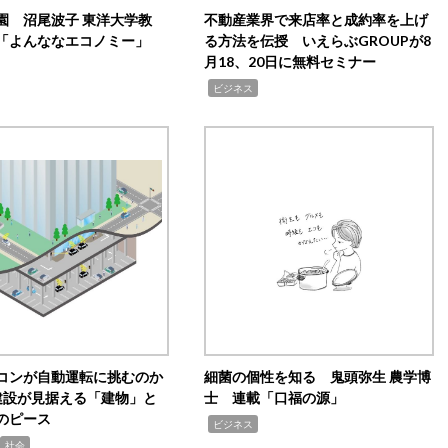
園 沼尾波子 東洋大学教
不動産業界で来店率と成約率を上げ
「よんななエコノミー」
る方法を伝授 いえらぶGROUPが8
月18、20日に無料セミナー
,
ビジネス
コンが自動運転に挑むのか
細菌の個性を知る 鬼頭弥生 農学博
建設が見据える「建物」と
士 連載「口福の源」
のピース
,
ビジネス
社会