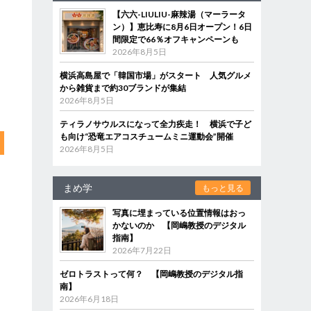
【六六-LIULIU-麻辣湯（マーラータ
ン）】恵比寿に8月6日オープン！6日
間限定で66％オフキャンペーンも
2026年8月5日
横浜高島屋で「韓国市場」がスタート 人気グルメ
から雑貨まで約30ブランドが集結
2026年8月5日
ティラノサウルスになって全力疾走！ 横浜で子ど
も向け“恐竜エアコスチュームミニ運動会”開催
2026年8月5日
まめ学
もっと見る
写真に埋まっている位置情報はおっ
かないのか 【岡嶋教授のデジタル
指南】
2026年7月22日
ゼロトラストって何？ 【岡嶋教授のデジタル指
南】
2026年6月18日