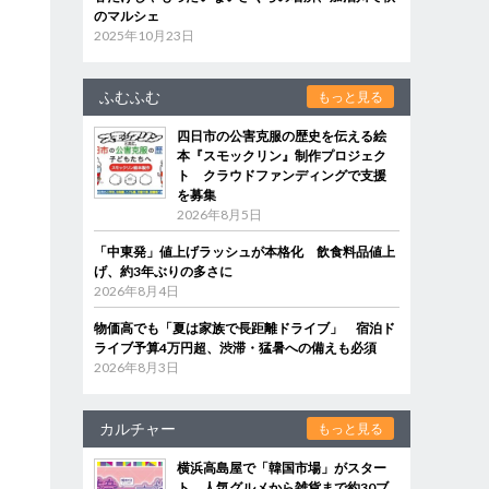
のマルシェ
2025年10月23日
ふむふむ
もっと見る
四日市の公害克服の歴史を伝える絵
本『スモックリン』制作プロジェク
ト クラウドファンディングで支援
を募集
2026年8月5日
「中東発」値上げラッシュが本格化 飲食料品値上
げ、約3年ぶりの多さに
2026年8月4日
物価高でも「夏は家族で長距離ドライブ」 宿泊ド
ライブ予算4万円超、渋滞・猛暑への備えも必須
2026年8月3日
カルチャー
もっと見る
横浜高島屋で「韓国市場」がスター
ト 人気グルメから雑貨まで約30ブ