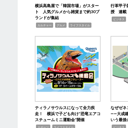
横浜高島屋で「韓国市場」がスター
行革甲子
ト 人気グルメから雑貨まで約30ブ
授 連載
ランドが集結
,
ビジネス
,
,
,
カルチャー
グルメ
ライフスタイル
ティラノサウルスになって全力疾
なぜゼネ
走！ 横浜で子ども向け“恐竜エアコ
――大成
スチュームミニ運動会”開催
いう最後
,
,
,
,
スポーツ
ライフスタイル
ビジネス