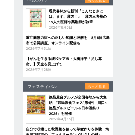
ヘルスケア
もっと見る
現代書林から新刊『こんなときに
は、まず、漢方！』 漢方三考塾の
15人の医師や薬剤師が執筆
2026年8月5日
重症筋無力症への正しい知識と理解を 8月8日広島
市で公開講座、オンライン配信も
2026年7月31日
【がんを生きる緩和ケア医・大橋洋平「足し算
命」】天空を見上げて
2026年7月28日
フェスティバル
もっと見る
絶品屋台グルメが全国各地から大集
結 “庶民派食フェス”第4回「川口×
絶品グルメビール＆日本酒祭り
2026」を開催
2026年4月15日
自分で収穫した秋野菜を使って芋煮作りを体験 埼
玉県加須市の「ファミリーランドむさしの村」