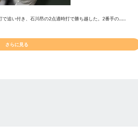
打で追い付き、石川昂の2点適時打で勝ち越した。2番手の……
さらに見る