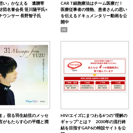
想い」かなえる 遺贈寄
CAR T細胞療法はチーム医療だ！
財団名誉会長 笹川陽平氏×
医療従事者の情熱、患者さんの思い
ナウンサー 長野智子氏
を伝えるドキュメンタリー動画を公
開中
PR
ま」宿る羽生結弦のメッセ
HIV/エイズにまつわる6つの“理解の
言がもたらす心の平穏と潤
ギャップ”とは？ 2030年の流行終
結を目指すGAP6の特設サイトを公