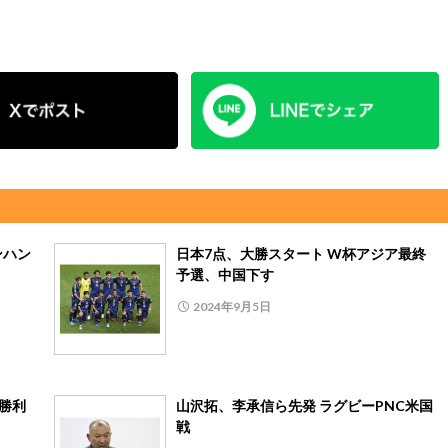
ンハン
日本7点、大勝スタート W杯アジア最終
予選、中国下す
2024年9月5日
桁勝利
山沢拓、李承信ら先発 ラグビーPNC米国
戦