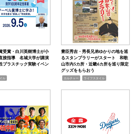
賞受賞・白川英樹博士が小
豊臣秀吉・秀長兄弟ゆかりの地を巡
直接指導 名城大学が講演
るスタンプラリーがスタート 和歌
性プラスチック実験イベン
山市内5カ所・近畿6カ所を巡り限定
グッズをもらおう
,
,
イル
カルチャー
ライフスタイル