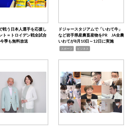
で戦う日本人選手を応援し
ドジャースタジアムで「いわて牛」
ント＝トロイデン戦全試合
など岩手県産農畜産物をPR JA全農
0が今季も無料放送
いわてが8月10日～12日に実施
,
,
スポーツ
ビジネス