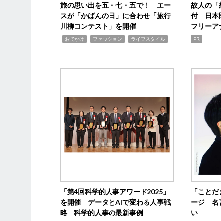
旅の思い出を五・七・五で！ エー
故人の「
スが「かばんの日」に合わせ「旅行
付 日本
川柳コンテスト」を開催
フリーア
,
,
,
おでかけ
ファッション
ライフスタイル
PR
「第4回科学的人事アワード2025」
「ことだ
を開催 データとAIで変わる人事戦
ージ 名
略 科学的人事の最新事例
い