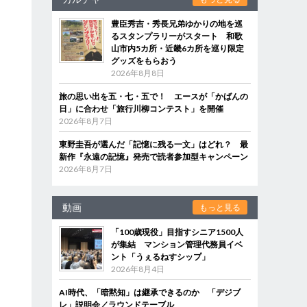
豊臣秀吉・秀長兄弟ゆかりの地を巡
るスタンプラリーがスタート 和歌
山市内5カ所・近畿6カ所を巡り限定
グッズをもらおう
2026年8月8日
旅の思い出を五・七・五で！ エースが「かばんの
日」に合わせ「旅行川柳コンテスト」を開催
2026年8月7日
東野圭吾が選んだ「記憶に残る一文」はどれ？ 最
新作『永遠の記憶』発売で読者参加型キャンペーン
2026年8月7日
動画
もっと見る
「100歳現役」目指すシニア1500人
が集結 マンション管理代務員イベ
ント「うぇるねすシップ」
2026年8月4日
AI時代、「暗黙知」は継承できるのか 「デジブ
レ」説明会／ラウンドテーブル