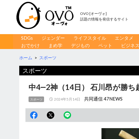
OVO [オーヴォ]
話題の情報を発信するサイト
コンテンツへ移動
検
SDGs
ジェンダー
ライフスタイル
エンタメ
索
おでかけ
まめ学
デジもの
ペット
ビジネ
ホーム
>
スポーツ
スポーツ
中4―2神（14日） 石川昂が勝ち
共同通信 47NEWS
2024年5月14日
スポーツ