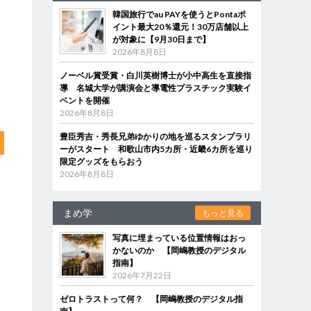
韓国旅行でau PAYを使うとPontaポ
イント最大20％還元！30万店舗以上
が対象に【9月30日まで】
2026年8月8日
ノーベル賞受賞・白川英樹博士が小中高生を直接指
導 名城大学が講演会と導電性プラスチック実験イ
ベントを開催
2026年8月8日
豊臣秀吉・秀長兄弟ゆかりの地を巡るスタンプラリ
ーがスタート 和歌山市内5カ所・近畿6カ所を巡り
限定グッズをもらおう
2026年8月8日
まめ学
もっと見る
写真に埋まっている位置情報はおっ
かないのか 【岡嶋教授のデジタル
指南】
2026年7月22日
ゼロトラストって何？ 【岡嶋教授のデジタル指