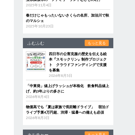
2025年11月4日
春だけじゃもったいないさくらの名所、加治川で秋
のマルシェ
2025年10月23日
ふむふむ
もっと見る
四日市の公害克服の歴史を伝える絵
本『スモックリン』制作プロジェク
ト クラウドファンディングで支援
を募集
2026年8月5日
「中東発」値上げラッシュが本格化 飲食料品値上
げ、約3年ぶりの多さに
2026年8月4日
物価高でも「夏は家族で長距離ドライブ」 宿泊ド
ライブ予算4万円超、渋滞・猛暑への備えも必須
2026年8月3日
カルチャー
もっと見る