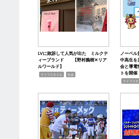
LVに敗訴して人気が出た ミルクテ
ノーベル
ィーブランド 【野村義樹✕リア
中高生を
ルワールド】
会と導電
トを開催
,
,
ライフスタイル
社会
,
ライフスタ