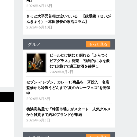
南】
2026年6月18日
きっと大平元首相は泣いている 【政眼鏡（せいが
んきょう）－本田雅俊の政治コラム】
2026年6月10日
グルメ
もっと見る
ビールだけ飲むと倒れる「ふらつく
ビアグラス」発売 “強制的に水を飲
む”仕掛けで適正飲酒を後押し
2026年8月7日
セブン‐イレブン、カレー15商品を一斉投入 名店
監修から冷製うどんまで“夏のカレーフェス”を開催
中
2026年8月6日
横浜高島屋で「韓国市場」がスタート 人気グルメ
から雑貨まで約30ブランドが集結
2026年8月5日