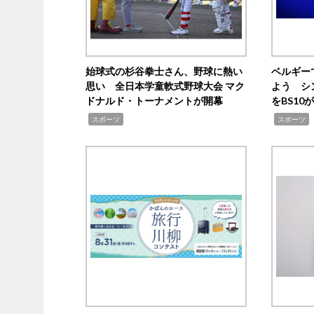
始球式の杉谷拳士さん、野球に熱い
ベルギー
思い 全日本学童軟式野球大会 マク
よう シ
ドナルド・トーナメントが開幕
をBS1
,
,
スポーツ
スポーツ