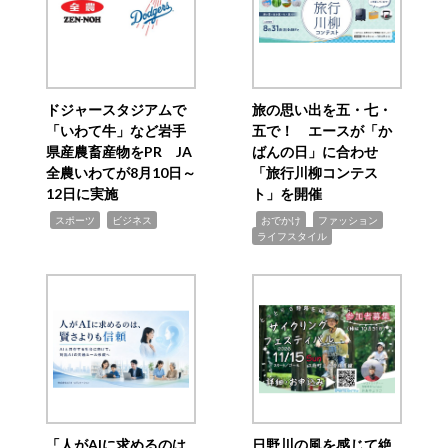
ドジャースタジアムで
旅の思い出を五・七・
「いわて牛」など岩手
五で！ エースが「か
県産農畜産物をPR JA
ばんの日」に合わせ
全農いわてが8月10日～
「旅行川柳コンテス
12日に実施
ト」を開催
,
,
,
,
,
スポーツ
ビジネス
おでかけ
ファッション
ライフスタイル
「人がAIに求めるのは
日野川の風を感じて絶