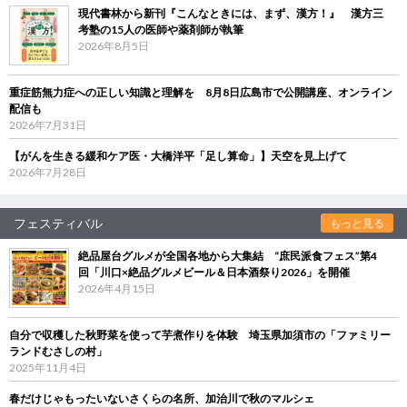
現代書林から新刊『こんなときには、まず、漢方！』 漢方三
考塾の15人の医師や薬剤師が執筆
2026年8月5日
重症筋無力症への正しい知識と理解を 8月8日広島市で公開講座、オンライン
配信も
2026年7月31日
【がんを生きる緩和ケア医・大橋洋平「足し算命」】天空を見上げて
2026年7月28日
フェスティバル
もっと見る
絶品屋台グルメが全国各地から大集結 “庶民派食フェス”第4
回「川口×絶品グルメビール＆日本酒祭り2026」を開催
2026年4月15日
自分で収穫した秋野菜を使って芋煮作りを体験 埼玉県加須市の「ファミリー
ランドむさしの村」
2025年11月4日
春だけじゃもったいないさくらの名所、加治川で秋のマルシェ