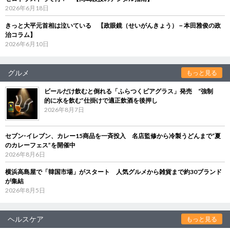
2026年6月18日
きっと大平元首相は泣いている 【政眼鏡（せいがんきょう）－本田雅俊の政
治コラム】
2026年6月10日
グルメ
もっと見る
ビールだけ飲むと倒れる「ふらつくビアグラス」発売 “強制
的に水を飲む”仕掛けで適正飲酒を後押し
2026年8月7日
セブン‐イレブン、カレー15商品を一斉投入 名店監修から冷製うどんまで“夏
のカレーフェス”を開催中
2026年8月6日
横浜高島屋で「韓国市場」がスタート 人気グルメから雑貨まで約30ブランド
が集結
2026年8月5日
ヘルスケア
もっと見る