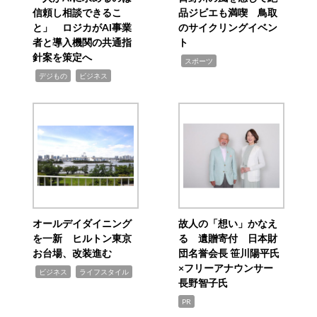
信頼し相談できるこ
品ジビエも満喫 鳥取
と」 ロジカがAI事業
のサイクリングイベン
者と導入機関の共通指
ト
針案を策定へ
,
スポーツ
,
,
デジもの
ビジネス
オールデイダイニング
故人の「想い」かなえ
を一新 ヒルトン東京
る 遺贈寄付 日本財
お台場、改装進む
団名誉会長 笹川陽平氏
×フリーアナウンサー
,
,
ビジネス
ライフスタイル
長野智子氏
PR