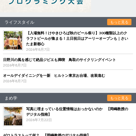
ライフスタイル
もっと見る
【入場無料！けやきひろば秋のビール祭り】300種類以上のク
ラフトビールが集まる！土日祝日はアーリーオープンも｜さい
たま新都心
2026年8月7日
日野川の風を感じて絶品ジビエも満喫 鳥取のサイクリングイベント
2026年8月7日
オールデイダイニングを一新 ヒルトン東京お台場、改装進む
2026年8月7日
まめ学
もっと見る
写真に埋まっている位置情報はおっかないのか 【岡嶋教授の
デジタル指南】
2026年7月22日
ゼロトラストって何？ 【岡嶋教授のデジタル指南】