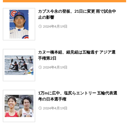
カブス今永の登板、21日に変更 雨で試合中
止の影響
2024年4月19日
カヌー橋本組、細見組は五輪逃す アジア選
手権第2日
2024年4月19日
1万mに広中、塩尻らエントリー 五輪代表選
考の日本選手権
2024年4月19日