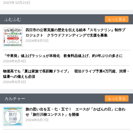
2025年10月23日
ふむふむ
もっと見る
四日市の公害克服の歴史を伝える絵本『スモックリン』制作プ
ロジェクト クラウドファンディングで支援を募集
2026年8月5日
「中東発」値上げラッシュが本格化 飲食料品値上げ、約3年ぶりの多さに
2026年8月4日
物価高でも「夏は家族で長距離ドライブ」 宿泊ドライブ予算4万円超、渋滞・
猛暑への備えも必須
2026年8月3日
カルチャー
もっと見る
旅の思い出を五・七・五で！ エースが「かばんの日」に合わ
せ「旅行川柳コンテスト」を開催
2026年8月7日