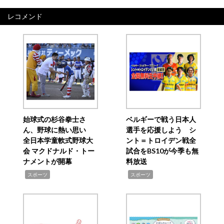
レコメンド
始球式の杉谷拳士さ
ベルギーで戦う日本人
ん、野球に熱い思い
選手を応援しよう シ
全日本学童軟式野球大
ント＝トロイデン戦全
会 マクドナルド・トー
試合をBS10が今季も無
ナメントが開幕
料放送
,
,
スポーツ
スポーツ