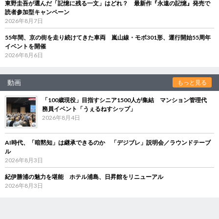
東野圭吾が選んだ「記憶に残る一文」はどれ？ 最新作『永遠の記憶』発売で
読者参加型キャンペーン
2026年8月7日
55年間、京の街を走り続けてきた車両 嵐山線・モボ301形、運行開始55周年
イベントを開催
2026年8月6日
動画
もっと見る
「100歳現役」目指すシニア1500人が集結 マンション管理代
務員イベント「うぇるねすシップ」
2026年8月4日
AI時代、「暗黙知」は継承できるのか 「デジブレ」説明会／ラウンドテーブ
ル
2026年8月3日
紀伊勝浦の魅力を堪能 ホテル浦島、日昇館をリニューアル
2026年8月3日