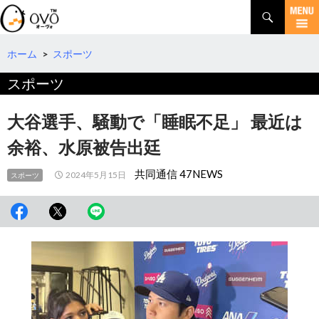
検
索
コ
ン
テ
ホーム
>
スポーツ
ン
スポーツ
ツ
へ
移
大谷選手、騒動で「睡眠不足」 最近は
動
余裕、水原被告出廷
共同通信 47NEWS
2024年5月15日
スポーツ