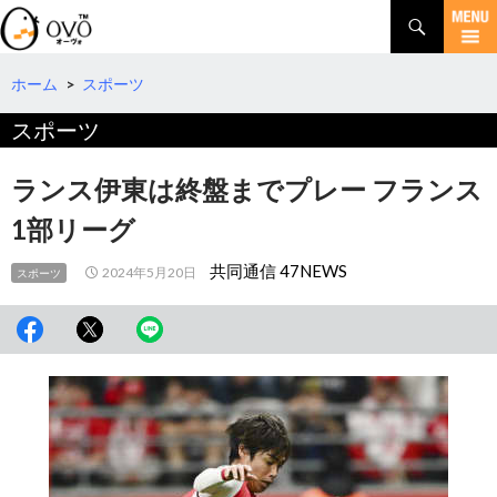
検
索
コ
ン
テ
ホーム
>
スポーツ
ン
スポーツ
ツ
へ
移
ランス伊東は終盤までプレー フランス
動
1部リーグ
共同通信 47NEWS
2024年5月20日
スポーツ