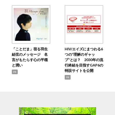
「ことだま」宿る羽生
HIV/エイズにまつわる6
結弦のメッセージ 名
つの“理解のギャッ
言がもたらす心の平穏
プ”とは？ 2030年の流
と潤い
行終結を目指すGAP6の
特設サイトを公開
PR
PR