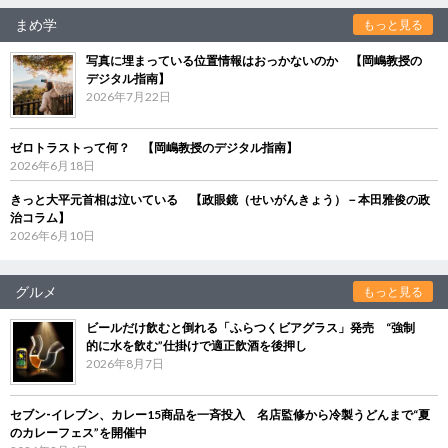
まめ学
もっと見る
写真に埋まっている位置情報はおっかないのか 【岡嶋教授の
デジタル指南】
2026年7月22日
ゼロトラストって何？ 【岡嶋教授のデジタル指南】
2026年6月18日
きっと大平元首相は泣いている 【政眼鏡（せいがんきょう）－本田雅俊の政
治コラム】
2026年6月10日
グルメ
もっと見る
ビールだけ飲むと倒れる「ふらつくビアグラス」発売 “強制
的に水を飲む”仕掛けで適正飲酒を後押し
2026年8月7日
セブン‐イレブン、カレー15商品を一斉投入 名店監修から冷製うどんまで“夏
のカレーフェス”を開催中