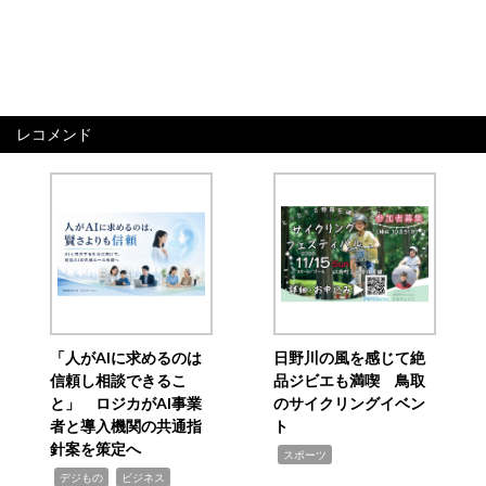
レコメンド
「人がAIに求めるのは
日野川の風を感じて絶
信頼し相談できるこ
品ジビエも満喫 鳥取
と」 ロジカがAI事業
のサイクリングイベン
者と導入機関の共通指
ト
針案を策定へ
,
スポーツ
,
,
デジもの
ビジネス