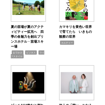
夏の苗場が夏のアクテ
カマキリを黄色い世界
ィビティー拡充へ 四
で育てたら いきもの
季の各魅力を創出プリ
観察の世界
ンスホテル・苗場スキ
,
カルチャー
ー場
,
,
,
おでかけ
ビジネス
ライ
フスタイル