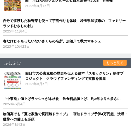
回「川口×絶品グルメビール＆日本酒祭り2026」を開催
2026年4月15日
自分で収穫した秋野菜を使って芋煮作りを体験 埼玉県加須市の「ファミリー
ランドむさしの村」
2025年11月4日
春だけじゃもったいないさくらの名所、加治川で秋のマルシェ
2025年10月23日
ふむふむ
もっと見る
四日市の公害克服の歴史を伝える絵本『スモックリン』制作プ
ロジェクト クラウドファンディングで支援を募集
2026年8月5日
「中東発」値上げラッシュが本格化 飲食料品値上げ、約3年ぶりの多さに
2026年8月4日
物価高でも「夏は家族で長距離ドライブ」 宿泊ドライブ予算4万円超、渋滞・
猛暑への備えも必須
2026年8月3日