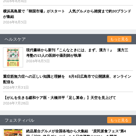
2026年8月6日
横浜高島屋で「韓国市場」がスタート 人気グルメから雑貨まで約30ブランド
が集結
2026年8月5日
ヘルスケア
もっと見る
現代書林から新刊『こんなときには、まず、漢方！』 漢方三
考塾の15人の医師や薬剤師が執筆
2026年8月5日
重症筋無力症への正しい知識と理解を 8月8日広島市で公開講座、オンライン
配信も
2026年7月31日
【がんを生きる緩和ケア医・大橋洋平「足し算命」】天空を見上げて
2026年7月28日
フェスティバル
もっと見る
絶品屋台グルメが全国各地から大集結 “庶民派食フェス”第4