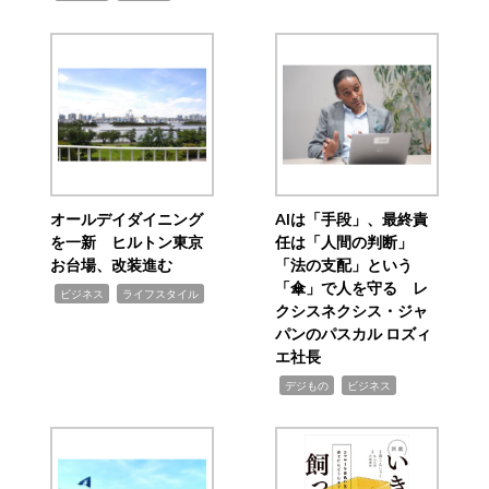
オールデイダイニング
AIは「手段」、最終責
を一新 ヒルトン東京
任は「人間の判断」
お台場、改装進む
「法の支配」という
「傘」で人を守る レ
,
,
ビジネス
ライフスタイル
クシスネクシス・ジャ
パンのパスカル ロズィ
エ社長
,
,
デジもの
ビジネス