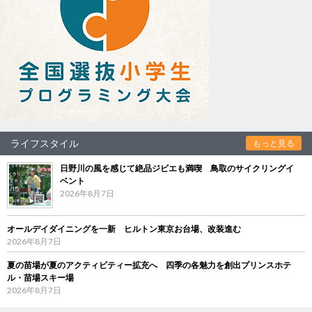
ライフスタイル
もっと見る
日野川の風を感じて絶品ジビエも満喫 鳥取のサイクリングイ
ベント
2026年8月7日
オールデイダイニングを一新 ヒルトン東京お台場、改装進む
2026年8月7日
夏の苗場が夏のアクティビティー拡充へ 四季の各魅力を創出プリンスホテ
ル・苗場スキー場
2026年8月7日