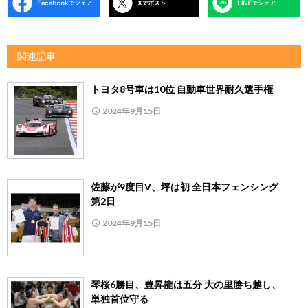
関連記事
トヨタ8号車は10位 自動車世界耐久選手権
2024年9月15日
佐藤が9度目V、坪は初 全日本フェンシング
第2日
2024年9月15日
琴桜6勝目、豊昇龍は五分 大の里勝ち越し、
単独首位守る