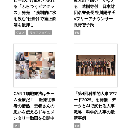
ビールだけ飲むと倒れ
故人の「想い」かなえ
る「ふらつくビアグラ
る 遺贈寄付 日本財
ス」発売 “強制的に水
団名誉会長 笹川陽平氏
を飲む”仕掛けで適正飲
×フリーアナウンサー
酒を後押し
長野智子氏
,
,
グルメ
ライフスタイル
PR
CAR T細胞療法はチー
「第4回科学的人事アワ
ム医療だ！ 医療従事
ード2025」を開催 デ
者の情熱、患者さんの
ータとAIで変わる人事
思いを伝えるドキュメ
戦略 科学的人事の最
ンタリー動画を公開中
新事例
PR
PR