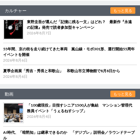
カルチャー
もっと見る
東野圭吾が選んだ「記憶に残る一文」はどれ？ 最新作『永遠
の記憶』発売で読者参加型キャンペーン
2026年8月7日
55年間、京の街を走り続けてきた車両 嵐山線・モボ301形、運行開始55周年
イベントを開催
2026年8月6日
夏季企画展「秀吉・秀長と和歌山」 和歌山市立博物館で8月8日から
2026年8月6日
動画
もっと見る
「100歳現役」目指すシニア1500人が集結 マンション管理代
務員イベント「うぇるねすシップ」
2026年8月4日
AI時代、「暗黙知」は継承できるのか 「デジブレ」説明会／ラウンドテーブ
ル