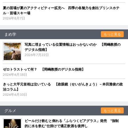
夏の苗場が夏のアクティビティー拡充へ 四季の各魅力を創出プリンスホテ
ル・苗場スキー場
2026年8月7日
まめ学
もっと見る
写真に埋まっている位置情報はおっかないのか 【岡嶋教授の
デジタル指南】
2026年7月22日
ゼロトラストって何？ 【岡嶋教授のデジタル指南】
2026年6月18日
きっと大平元首相は泣いている 【政眼鏡（せいがんきょう）－本田雅俊の政
治コラム】
2026年6月10日
グルメ
もっと見る
ビールだけ飲むと倒れる「ふらつくビアグラス」発売 “強制
的に水を飲む”仕掛けで適正飲酒を後押し