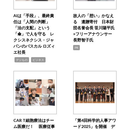
AIは「手段」、最終責
故人の「想い」かなえ
任は「人間の判断」
る 遺贈寄付 日本財
「法の支配」という
団名誉会長 笹川陽平氏
「傘」で人を守る レ
×フリーアナウンサー
クシスネクシス・ジャ
長野智子氏
パンのパスカル ロズィ
PR
エ社長
,
,
デジもの
ビジネス
CAR T細胞療法はチー
「第4回科学的人事アワ
ム医療だ！ 医療従事
ード2025」を開催 デ