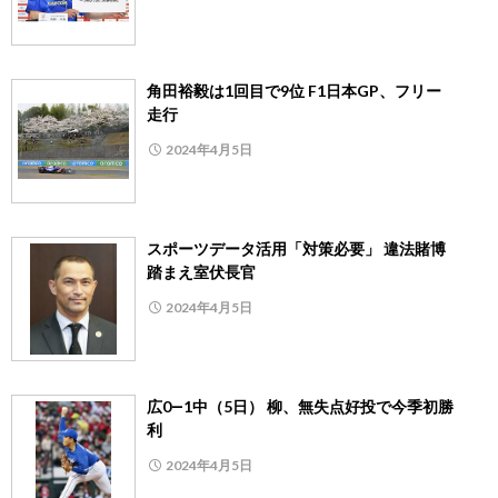
角田裕毅は1回目で9位 F1日本GP、フリー
走行
2024年4月5日
スポーツデータ活用「対策必要」 違法賭博
踏まえ室伏長官
2024年4月5日
広0―1中（5日） 柳、無失点好投で今季初勝
利
2024年4月5日