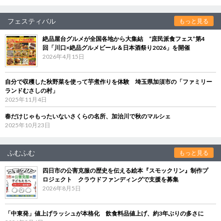
フェスティバル
もっと見る
絶品屋台グルメが全国各地から大集結 “庶民派食フェス”第4
回「川口×絶品グルメビール＆日本酒祭り2026」を開催
2026年4月15日
自分で収穫した秋野菜を使って芋煮作りを体験 埼玉県加須市の「ファミリー
ランドむさしの村」
2025年11月4日
春だけじゃもったいないさくらの名所、加治川で秋のマルシェ
2025年10月23日
ふむふむ
もっと見る
四日市の公害克服の歴史を伝える絵本『スモックリン』制作プ
ロジェクト クラウドファンディングで支援を募集
2026年8月5日
「中東発」値上げラッシュが本格化 飲食料品値上げ、約3年ぶりの多さに