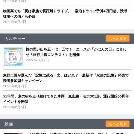
2026年8月4日
物価高でも「夏は家族で長距離ドライブ」 宿泊ドライブ予算4万円超、渋滞・
猛暑への備えも必須
2026年8月3日
カルチャー
もっと見る
旅の思い出を五・七・五で！ エースが「かばんの日」に合わ
せ「旅行川柳コンテスト」を開催
2026年8月7日
東野圭吾が選んだ「記憶に残る一文」はどれ？ 最新作『永遠の記憶』発売で
読者参加型キャンペーン
2026年8月7日
55年間、京の街を走り続けてきた車両 嵐山線・モボ301形、運行開始55周年
イベントを開催
2026年8月6日
動画
もっと見る