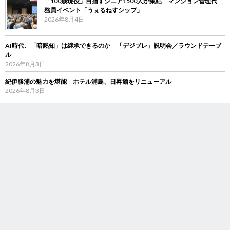
「100歳現役」目指すシニア1500人が集結 マンション管理代
務員イベント「うぇるねすシップ」
2026年8月4日
AI時代、「暗黙知」は継承できるのか 「デジブレ」説明会／ラウンドテーブ
ル
2026年8月3日
紀伊勝浦の魅力を堪能 ホテル浦島、日昇館をリニューアル
2026年8月3日