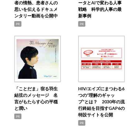
者の情熱、患者さんの
ータとAIで変わる人事
思いを伝えるドキュメ
戦略 科学的人事の最
ンタリー動画を公開中
新事例
PR
PR
「ことだま」宿る羽生
HIV/エイズにまつわる6
結弦のメッセージ 名
つの“理解のギャッ
言がもたらす心の平穏
プ”とは？ 2030年の流
と潤い
行終結を目指すGAP6の
特設サイトを公開
PR
PR