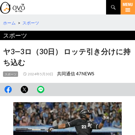
検
索
コ
ン
テ
ホーム
>
スポーツ
ン
スポーツ
ツ
へ
移
ヤ3―3ロ（30日） ロッテ引き分けに持
動
ち込む
共同通信 47NEWS
2024年5月30日
スポーツ