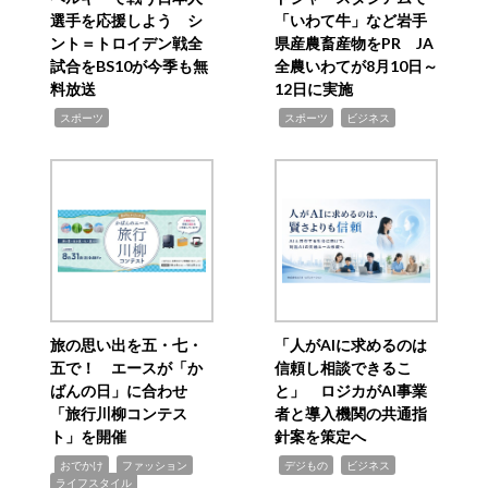
選手を応援しよう シ
「いわて牛」など岩手
ント＝トロイデン戦全
県産農畜産物をPR JA
試合をBS10が今季も無
全農いわてが8月10日～
料放送
12日に実施
,
,
,
スポーツ
スポーツ
ビジネス
旅の思い出を五・七・
「人がAIに求めるのは
五で！ エースが「か
信頼し相談できるこ
ばんの日」に合わせ
と」 ロジカがAI事業
「旅行川柳コンテス
者と導入機関の共通指
ト」を開催
針案を策定へ
,
,
,
,
,
おでかけ
ファッション
デジもの
ビジネス
ライフスタイル