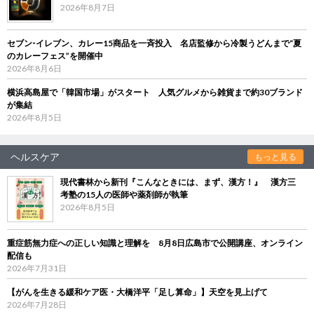
2026年8月7日
セブン‐イレブン、カレー15商品を一斉投入 名店監修から冷製うどんまで“夏
のカレーフェス”を開催中
2026年8月6日
横浜高島屋で「韓国市場」がスタート 人気グルメから雑貨まで約30ブランド
が集結
2026年8月5日
ヘルスケア
もっと見る
現代書林から新刊『こんなときには、まず、漢方！』 漢方三
考塾の15人の医師や薬剤師が執筆
2026年8月5日
重症筋無力症への正しい知識と理解を 8月8日広島市で公開講座、オンライン
配信も
2026年7月31日
【がんを生きる緩和ケア医・大橋洋平「足し算命」】天空を見上げて
2026年7月28日