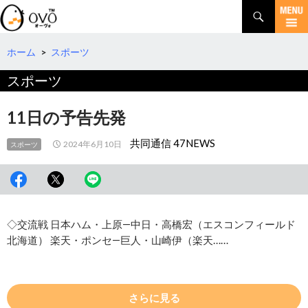
検
索
コ
ン
テ
ホーム
>
スポーツ
ン
スポーツ
ツ
へ
移
11日の予告先発
動
共同通信 47NEWS
2024年6月10日
スポーツ
◇交流戦 日本ハム・上原―中日・高橋宏（エスコンフィールド
北海道） 楽天・ポンセ―巨人・山崎伊（楽天……
さらに見る