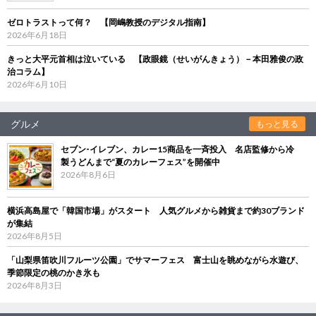
ゼロトラストって何？ 【岡嶋教授のデジタル指南】
2026年6月18日
きっと大平元首相は泣いている 【政眼鏡（せいがんきょう）－本田雅俊の政
治コラム】
2026年6月10日
グルメ
もっと見る
セブン‐イレブン、カレー15商品を一斉投入 名店監修から冷
製うどんまで“夏のカレーフェス”を開催中
2026年8月6日
横浜高島屋で「韓国市場」がスタート 人気グルメから雑貨まで約30ブランド
が集結
2026年8月5日
「山梨県笛吹川フルーツ公園」でサマーフェス 富士山を眺めながら水遊び、
季節限定の桃のかき氷も
2026年8月3日