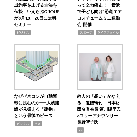
成約率を上げる方法を
って全力疾走！ 横浜
伝授 いえらぶGROUP
で子ども向け“恐竜エア
が8月18、20日に無料
コスチュームミニ運動
セミナー
会”開催
,
,
,
ビジネス
スポーツ
ライフスタイル
なぜゼネコンが自動運
故人の「想い」かなえ
転に挑むのか――大成建
る 遺贈寄付 日本財
設が見据える「建物」
団名誉会長 笹川陽平氏
という最後のピース
×フリーアナウンサー
長野智子氏
,
,
ビジネス
社会
PR