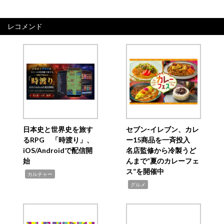
レコメンド
日本史と世界史を旅す
セブン‐イレブン、カレ
るRPG 「時渡り」、
ー15商品を一斉投入
iOS/Androidで配信開
名店監修から冷製うど
始
んまで“夏のカレーフェ
ス”を開催中
,
カルチャー
,
グルメ