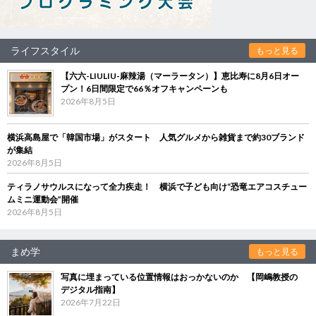
ライフスタイル
もっと見る
【六六-LIULIU-麻辣湯（マーラータン）】恵比寿に8月6日オー
プン！6日間限定で66％オフキャンペーンも
2026年8月5日
横浜高島屋で「韓国市場」がスタート 人気グルメから雑貨まで約30ブランド
が集結
2026年8月5日
ティラノサウルスになって全力疾走！ 横浜で子ども向け“恐竜エアコスチュー
ムミニ運動会”開催
2026年8月5日
まめ学
もっと見る
写真に埋まっている位置情報はおっかないのか 【岡嶋教授の
デジタル指南】
2026年7月22日