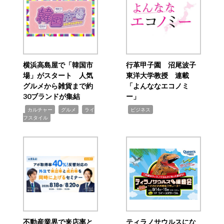
横浜高島屋で「韓国市
行革甲子園 沼尾波子
場」がスタート 人気
東洋大学教授 連載
グルメから雑貨まで約
「よんななエコノミ
30ブランドが集結
ー」
,
,
,
,
カルチャー
グルメ
ライ
ビジネス
フスタイル
不動産業界で来店率と
ティラノサウルスにな