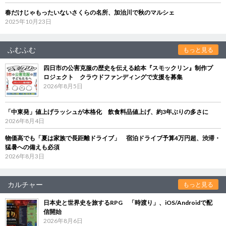
春だけじゃもったいないさくらの名所、加治川で秋のマルシェ
2025年10月23日
ふむふむ
もっと見る
四日市の公害克服の歴史を伝える絵本『スモックリン』制作プ
ロジェクト クラウドファンディングで支援を募集
2026年8月5日
「中東発」値上げラッシュが本格化 飲食料品値上げ、約3年ぶりの多さに
2026年8月4日
物価高でも「夏は家族で長距離ドライブ」 宿泊ドライブ予算4万円超、渋滞・
猛暑への備えも必須
2026年8月3日
カルチャー
もっと見る
日本史と世界史を旅するRPG 「時渡り」、iOS/Androidで配
信開始
2026年8月6日