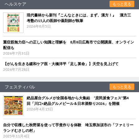
ヘルスケア
もっと見る
現代書林から新刊『こんなときには、まず、漢方！』 漢方三
考塾の15人の医師や薬剤師が執筆
2026年8月5日
重症筋無力症への正しい知識と理解を 8月8日広島市で公開講座、オンライン
配信も
2026年7月31日
【がんを生きる緩和ケア医・大橋洋平「足し算命」】天空を見上げて
2026年7月28日
フェスティバル
もっと見る
絶品屋台グルメが全国各地から大集結 “庶民派食フェス”第4
回「川口×絶品グルメビール＆日本酒祭り2026」を開催
2026年4月15日
自分で収穫した秋野菜を使って芋煮作りを体験 埼玉県加須市の「ファミリー
ランドむさしの村」
2025年11月4日