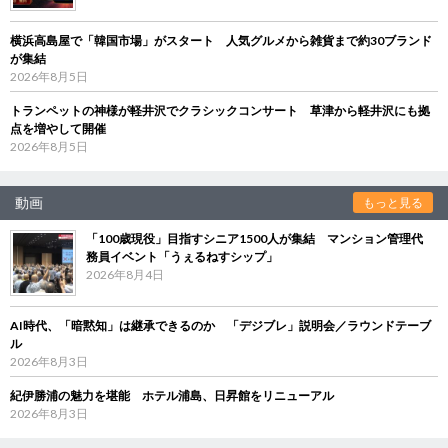
横浜高島屋で「韓国市場」がスタート 人気グルメから雑貨まで約30ブランド
が集結
2026年8月5日
トランペットの神様が軽井沢でクラシックコンサート 草津から軽井沢にも拠
点を増やして開催
2026年8月5日
動画
もっと見る
「100歳現役」目指すシニア1500人が集結 マンション管理代
務員イベント「うぇるねすシップ」
2026年8月4日
AI時代、「暗黙知」は継承できるのか 「デジブレ」説明会／ラウンドテーブ
ル
2026年8月3日
紀伊勝浦の魅力を堪能 ホテル浦島、日昇館をリニューアル
2026年8月3日