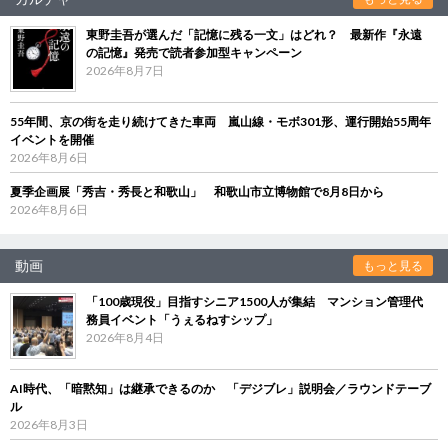
東野圭吾が選んだ「記憶に残る一文」はどれ？ 最新作『永遠
の記憶』発売で読者参加型キャンペーン
2026年8月7日
55年間、京の街を走り続けてきた車両 嵐山線・モボ301形、運行開始55周年
イベントを開催
2026年8月6日
夏季企画展「秀吉・秀長と和歌山」 和歌山市立博物館で8月8日から
2026年8月6日
動画
もっと見る
「100歳現役」目指すシニア1500人が集結 マンション管理代
務員イベント「うぇるねすシップ」
2026年8月4日
AI時代、「暗黙知」は継承できるのか 「デジブレ」説明会／ラウンドテーブ
ル
2026年8月3日