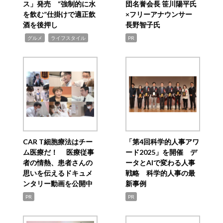
ス」発売 “強制的に水
団名誉会長 笹川陽平氏
を飲む”仕掛けで適正飲
×フリーアナウンサー
酒を後押し
長野智子氏
,
,
グルメ
ライフスタイル
PR
CAR T細胞療法はチー
「第4回科学的人事アワ
ム医療だ！ 医療従事
ード2025」を開催 デ
者の情熱、患者さんの
ータとAIで変わる人事
思いを伝えるドキュメ
戦略 科学的人事の最
ンタリー動画を公開中
新事例
PR
PR