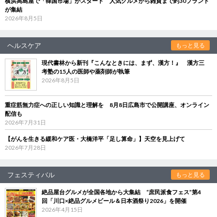
横浜高島屋で「韓国市場」がスタート 人気グルメから雑貨まで約30ブランド
が集結
2026年8月5日
ヘルスケア
もっと見る
現代書林から新刊『こんなときには、まず、漢方！』 漢方三
考塾の15人の医師や薬剤師が執筆
2026年8月5日
重症筋無力症への正しい知識と理解を 8月8日広島市で公開講座、オンライン
配信も
2026年7月31日
【がんを生きる緩和ケア医・大橋洋平「足し算命」】天空を見上げて
2026年7月28日
フェスティバル
もっと見る
絶品屋台グルメが全国各地から大集結 “庶民派食フェス”第4
回「川口×絶品グルメビール＆日本酒祭り2026」を開催
2026年4月15日