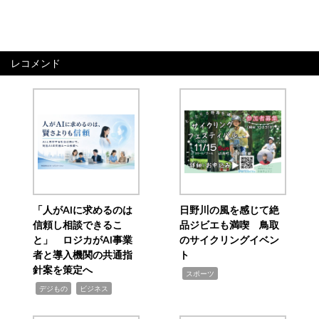
レコメンド
「人がAIに求めるのは
日野川の風を感じて絶
信頼し相談できるこ
品ジビエも満喫 鳥取
と」 ロジカがAI事業
のサイクリングイベン
者と導入機関の共通指
ト
針案を策定へ
,
スポーツ
,
,
デジもの
ビジネス