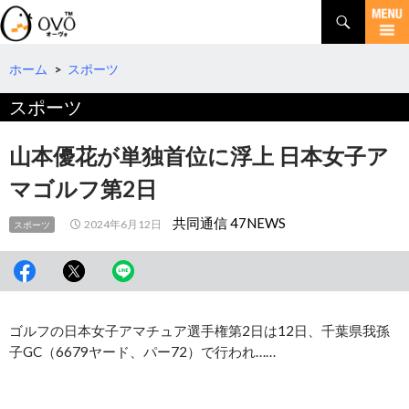
検
索
コ
ン
テ
ホーム
>
スポーツ
ン
スポーツ
ツ
へ
移
山本優花が単独首位に浮上 日本女子ア
動
マゴルフ第2日
共同通信 47NEWS
2024年6月12日
スポーツ
ゴルフの日本女子アマチュア選手権第2日は12日、千葉県我孫
子GC（6679ヤード、パー72）で行われ……