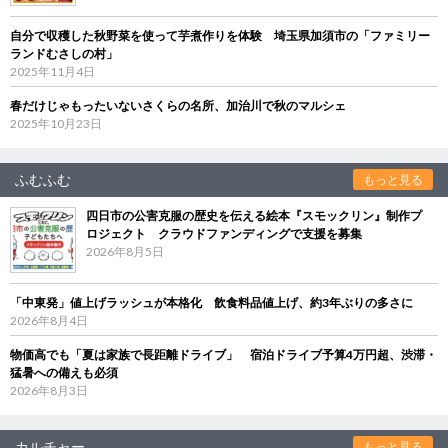
自分で収穫した秋野菜を使って芋煮作りを体験 埼玉県加須市の「ファミリー
ランドむさしの村」
2025年11月4日
春だけじゃもったいないさくらの名所、加治川で秋のマルシェ
2025年10月23日
ふむふむ
もっと見る
四日市の公害克服の歴史を伝える絵本『スモックリン』制作プ
ロジェクト クラウドファンディングで支援を募集
2026年8月5日
「中東発」値上げラッシュが本格化 飲食料品値上げ、約3年ぶりの多さに
2026年8月4日
物価高でも「夏は家族で長距離ドライブ」 宿泊ドライブ予算4万円超、渋滞・
猛暑への備えも必須
2026年8月3日
カルチャー
もっと見る