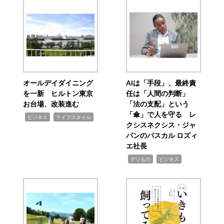
オールデイダイニング
AIは「手段」、最終責
を一新 ヒルトン東京
任は「人間の判断」
お台場、改装進む
「法の支配」という
「傘」で人を守る レ
,
,
ビジネス
ライフスタイル
クシスネクシス・ジャ
パンのパスカル ロズィ
エ社長
,
,
デジもの
ビジネス