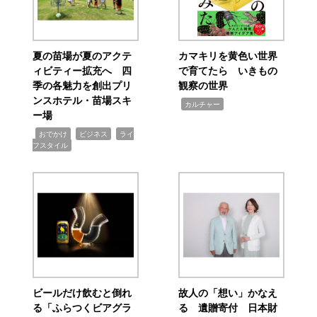
夏の苗場が夏のアクテ
カマキリを黄色い世界
ィビティー拡充へ 四
で育てたら いきもの
季の各魅力を創出プリ
観察の世界
ンスホテル・苗場スキ
,
カルチャー
ー場
,
,
,
おでかけ
ビジネス
ライ
フスタイル
ビールだけ飲むと倒れ
故人の「想い」かなえ
る「ふらつくビアグラ
る 遺贈寄付 日本財