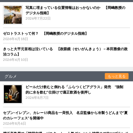
写真に埋まっている位置情報はおっかないのか 【岡嶋教授の
デジタル指南】
2026年7月22日
ゼロトラストって何？ 【岡嶋教授のデジタル指南】
2026年6月18日
きっと大平元首相は泣いている 【政眼鏡（せいがんきょう）－本田雅俊の政
治コラム】
2026年6月10日
グルメ
もっと見る
ビールだけ飲むと倒れる「ふらつくビアグラス」発売 “強制
的に水を飲む”仕掛けで適正飲酒を後押し
2026年8月7日
セブン‐イレブン、カレー15商品を一斉投入 名店監修から冷製うどんまで“夏
のカレーフェス”を開催中
2026年8月6日